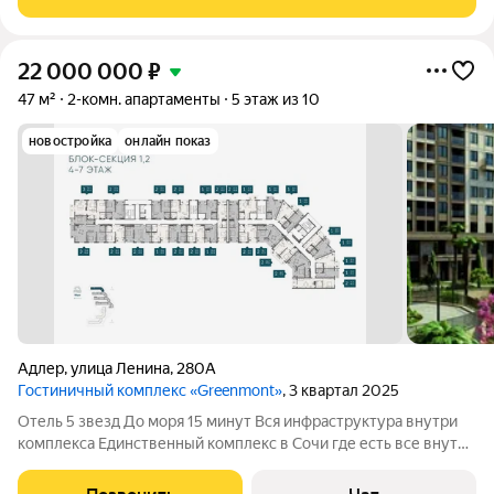
квартиры 31,28 м,
22 000 000
₽
47 м²
2-комн. апартаменты
5 этаж из 10
новостройка
онлайн показ
Адлер
,
улица Ленина
,
280А
Гостиничный комплекс «Greenmont»
, 3 квартал 2025
Отель 5 звезд До моря 15 минут Вся инфраструктура внутри
комплекса Единственный комплекс в Сочи где есть все внутри
от бассейна до спорт зала Есть пул предложений можно
выбирать Преимущества покупки, возможность сдать в