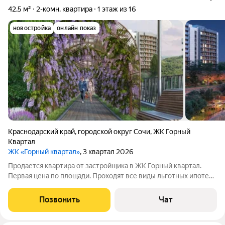
42,5 м²
2-комн. квартира
1 этаж из 16
новостройка
онлайн показ
Краснодарский край
,
городской округ Сочи
,
ЖК Горный
Квартал
ЖК «Горный квартал»
, 3 квартал 2026
Продается квартира от застройщика в ЖК Горный квартал.
Первая цена по площади. Проходят все виды льготных ипотек,
рассрочка. Возможно сделать ремонт от застройщика либо по
рекомендации есть своя строительная бригада проверенная.
Позвонить
Чат
Звоните, пишите. Цена