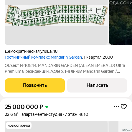
Демократическая улица
,
18
Гостиничный комплекс Mandarin Garden
, 1 квартал 2030
Объект №10844. MANDARIN GARDEN (ALEAN EMERALD) Ultra
Premium 5 резиденции, Адлер, 1-я линия Mandarin Garden /
Alean Emerald. Основатели: HOLDING FAMILY GARDEN,
NOVIKOV Group. Оператор: Alean Collection. Проектное
Позвонить
Написать
финансирование Банк ДОМ.РФ. 349
25 000 000
₽
22,6 м²
апартаменты-студия
7 этаж из 10
новостройка