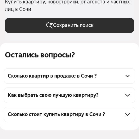
Купить квартиру, новостройки, от агенств и частных
лиц в Сочи
Сохранить поиск
Остались вопросы?
Сколько квартир в продаже в Сочи ?
На Яндекс Недвижимости в продаже в Сочи 48 
квартир, из них 4 объявления от собственников, 44 
Как выбрать свою лучшую квартиру?
объявления от агентств
Чтобы купить квартиру на вторичном рынке в 
новостройке, воспользуйтесь тепловой картой для 
Сколько стоит купить квартиру в Сочи ?
оценки инфраструктуры и транспортной 
Цена за 
110 945 — 1,17 млн ₽
доступности в выбранном районе в Сочи
квадратный 
Для легкого выбора подходящей квартиры в 