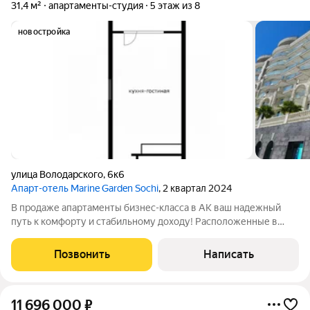
31,4 м²
апартаменты-студия
5 этаж из 8
новостройка
улица Володарского
,
6к6
Апарт-отель Marine Garden Sochi
, 2 квартал 2024
В продаже апартаменты бизнес-класса в AK ваш надежный
путь к комфорту и стабильному доходу! Расположенные в
самом живописном и зеленом уголке Хостинского района, эти
апартаменты идеальное соединение природной свежести и
Позвонить
Написать
городской инфраструктуры.
11 696 000
₽