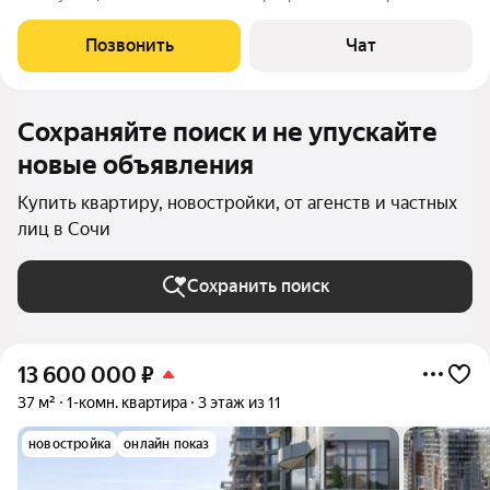
продается по переуступке 3-комн. 107м2, 5/12 эт., дом бизнес-
класса. Планировка на 2 стороны, витражи, кухня-гостиная
Позвонить
Чат
36м, 2 изолир.спальни
Сохраняйте поиск и не упускайте
новые объявления
Купить квартиру, новостройки, от агенств и частных
лиц в Сочи
Сохранить поиск
13 600 000
₽
37 м²
1-комн. квартира
3 этаж из 11
новостройка
онлайн показ