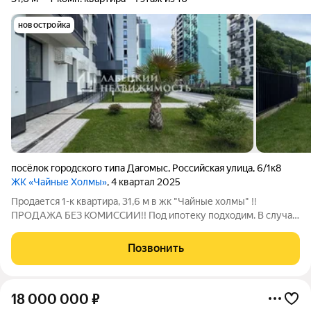
новостройка
посёлок городского типа Дагомыс
,
Российская улица
,
6/1к8
ЖК «Чайные Холмы»
, 4 квартал 2025
Продается 1-к квартира, 31,6 м в жк "Чайные холмы" !!
ПРОДАЖА БЕЗ КОМИССИИ!! Под ипотеку подходим. В случае
использования ипотеки, бесплатно проконсультируем вас и
поможем с одобрением! ПРО КВАРТИРУ: - Свободная
Позвонить
планировка позволяет воплотить любые
18 000 000
₽