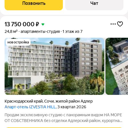
комплексе Livingstonе с видом на море. 2 этаж в третьем
Позвонить
Чат
корпусе. Сдача комплекса
13 750 000
₽
24,8 м²
апартаменты-студия
1 этаж из 7
новостройка
Краснодарский край
,
Сочи
,
жилой район Адлер
Апарт-отель IZVESTIA HILL
, 3 квартал 2026
Продам эксклюзивную студию с панорамным видом НА МОРЕ
ОТ СОБСТВЕННИКА без отделки Адлерский район, курортная
часть Сочи. До пляжа 400 метров. Этаж 1, но на возвышении,