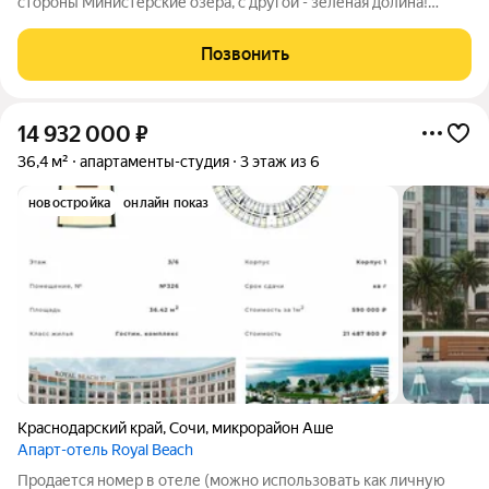
стороны Министерские озера, с другой - зеленая долина!
Выбирала для себя на старте самый оптимальный вариант (для
переезда)! Квартира С РЕМОНТОМ ! Уже летом вы сможете
Позвонить
заехать в квартиру! ПРИОБРЕТАЛА
14 932 000
₽
36,4 м²
апартаменты-студия
3 этаж из 6
новостройка
онлайн показ
Краснодарский край
,
Сочи
,
микрорайон Аше
Апарт-отель Royal Beach
Продается номер в отеле (можно использовать как личную