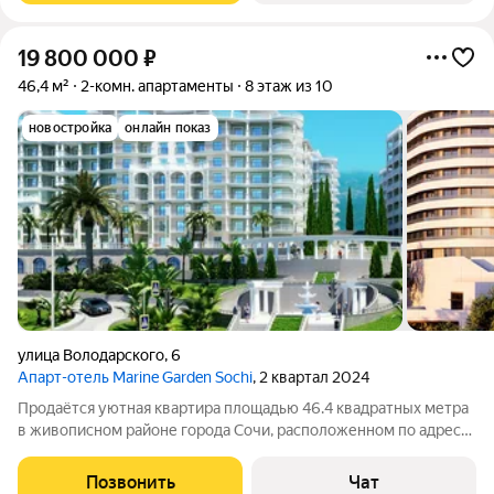
19 800 000
₽
46,4 м²
2-комн. апартаменты
8 этаж из 10
новостройка
онлайн показ
улица Володарского
,
6
Апарт-отель Marine Garden Sochi
, 2 квартал 2024
Продаётся уютная квартира площадью 46.4 квадратных метра
в живописном районе города Сочи, расположенном по адресу:
Хоста микрорайон, улица Володарского, дом №6. Квартира
расположена на восьмом этаже тринадцатиэтажного
Позвонить
Чат