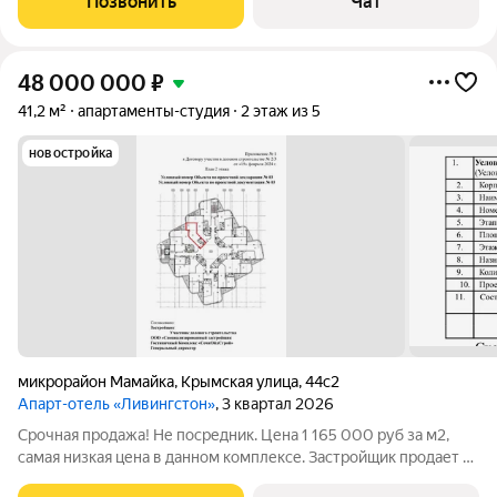
Позвонить
Чат
управление любой апартамент в
48 000 000
₽
41,2 м²
апартаменты-студия
2 этаж из 5
новостройка
микрорайон Мамайка
,
Крымская улица
,
44с2
Апарт-отель «Ливингстон»
, 3 квартал 2026
Срочная продажа! Не посредник. Цена 1 165 000 руб за м2,
самая низкая цена в данном комплексе. Застройщик продает от
1 500 000 р/м2 Резиденция в премиальном гостиничном