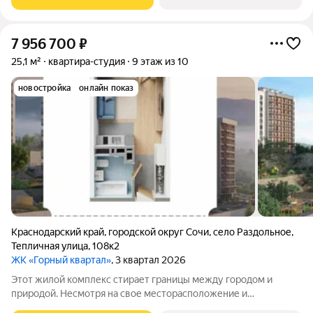
кирпичного дома, что
7 956 700
₽
25,1 м²
квартира-студия
9 этаж из 10
новостройка
онлайн показ
Краснодарский край
,
городской округ Сочи
,
село Раздольное
,
Тепличная улица
,
108к2
ЖК «Горный квартал»
, 3 квартал 2026
Этот жилой комплекс стирает границы между городом и
природой. Несмотря на свое месторасположение и
великолепие окружающих его пейзажей, квартиры наполнены