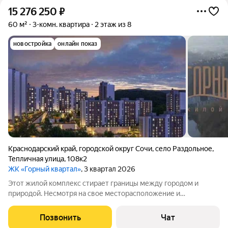
15 276 250
₽
60 м²
3-комн. квартира
2 этаж из 8
новостройка
онлайн показ
Краснодарский край
,
городской округ Сочи
,
село Раздольное
,
Тепличная улица
,
108к2
ЖК «Горный квартал»
, 3 квартал 2026
Этот жилой комплекс стирает границы между городом и
природой. Несмотря на свое месторасположение и
великолепие окружающих его пейзажей, квартиры наполнены
привычным уютом. Вниз на лифте можно спуститься к
Позвонить
Чат
магазинам, что займут первые этажи,