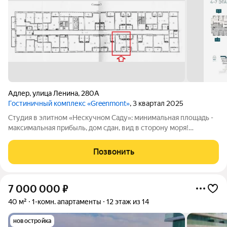
Адлер
,
улица Ленина
,
280А
Гостиничный комплекс «Greenmont»
, 3 квартал 2025
Студия в элитном «Нескучном Саду»: минимальная площадь -
максимальная прибыль, дом сдан, вид в сторону моря!
Продаётся апартамент-студия в премиальном гостиничном
комплексе «Нескучный сад», г. Сочи, Адлерский р-н, ул.
Позвонить
Ленина, з/у 280А. , 3 корпус.
7 000 000
₽
40 м²
1-комн. апартаменты
12 этаж из 14
новостройка