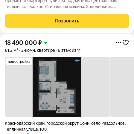
Продается квартира-студия. Холодная вода центральная.
Теплый пол. Балкон. Стиральная машина. Холодильник,
микроволновая печь, духовка, плита и посуда-все есть.
Горячая вода-электрический бойлер. Мат капитал, ипатека,
Позвонить
обмен-не рассматриваю. Всю мебель
18 490 000
₽
61,2 м²
2-комн. квартира
6 этаж из 11
новостройка
Краснодарский край
,
городской округ Сочи
,
село Раздольное
,
Тепличная улица
,
108