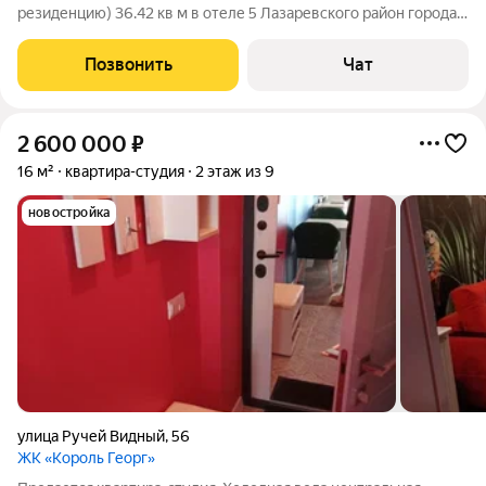
резиденцию) 36.42 кв м в отеле 5 Лазаревского район города
Сочи с балконом и видом на море. Отель на первой береговой
линии в Лазаревском районе города Сочи. Номерной фонд
Позвонить
Чат
запланирован на 408
2 600 000
₽
16 м²
квартира-студия
2 этаж из 9
новостройка
улица Ручей Видный
,
56
ЖК «Король Георг»