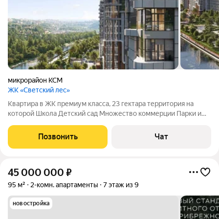
микрорайон КСМ
ЖК «Светский лес»
Квартира в ЖК премиум класса, 23 гектара территория на
которой Школа Детский сад Множество коммерции Парки и
набережная Зоны отдыха Спортивные и детские площадки
Площади от 29 м2 полноценная однокомнатная Любые виды
Позвонить
Чат
ипотек Военная Льготная Траншевая
45 000 000
₽
95 м²
2-комн. апартаменты
7 этаж из 9
новостройка