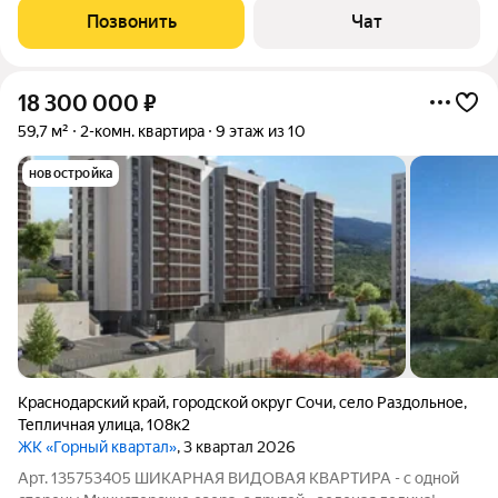
привычным уютом. Вниз на лифте можно спуститься к
Позвонить
Чат
магазинам, что займут первые этажи,
18 300 000
₽
59,7 м²
2-комн. квартира
9 этаж из 10
новостройка
Краснодарский край
,
городской округ Сочи
,
село Раздольное
,
Тепличная улица
,
108к2
ЖК «Горный квартал»
, 3 квартал 2026
Арт. 135753405 ШИКАРНАЯ ВИДОВАЯ КВАРТИРА - с одной