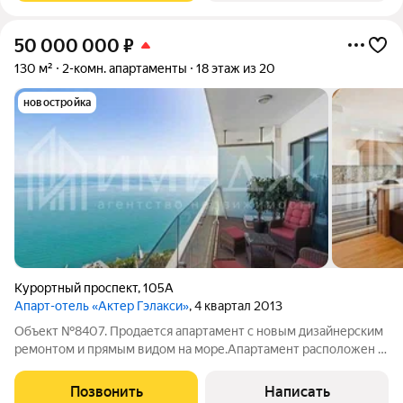
50 000 000
₽
130 м²
2-комн. апартаменты
18 этаж из 20
новостройка
Курортный проспект
,
105А
Апарт-отель «Актер Гэлакси»
, 4 квартал 2013
Объект №8407. Продается апартамент с новым дизайнерским
ремонтом и прямым видом на море.Апартамент расположен в
комплексе премиум класса Актер Гэлакси, всего в 3 минутах
от моря, на Курортном проспекте. В окружении только
Позвонить
Написать