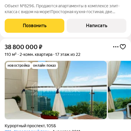
Объект №8296. Продаются апартаменты в комплексе элит-
класса с видом на море!Просторная кухня-гостиная, две
отдельные спальни, сан. узел, гардеробная, большая терраса с
видом на море- звучит коротко, при этом: комплекс
Позвонить
Написать
расположен на первой береговой
38 800 000
₽
110 м²
2-комн. квартира
17 этаж из 22
новостройка
онлайн показ
Курортный проспект
,
105Б