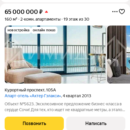
65 000 000
₽
160 м²
2-комн. апартаменты
19 этаж из 30
новостройка
онлайн показ
Курортный проспект
,
105А
Апарт-отель «Актер Гэлакси»
, 4 квартал 2013
Объект №5623. Эксклюзивное предложение бизнес-класса в
сердце Сочи! Для тех, кто ищет не квадратные метры, а эталон
премиум-жизни у моря. Локация статус в каждом шаге: -
Центр Сочи пешая доступность к набережной, театрам,
Позвонить
Написать
гастрономическим