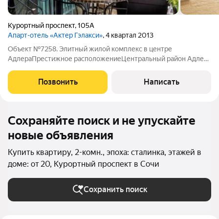
Курортный проспект
,
105А
Апарт-отель «Актер Гэлакси»
, 4 квартал 2013
Объект №7258. Элитный жилой комплекс в центре
АдлераПрестижное расположениеЦентральный район Адлера
самая востребованная локация города Шаговая
доступность:Широкая набережная (50
Позвонить
Написать
метров)Оборудованные пляжиКафе и рестораныТорговые
центрыЦентральный
Сохраняйте поиск и не упускайте
новые объявления
Купить квартиру, 2-комн., эпоха: сталинка, этажей в
доме: от 20, Курортный проспект в Сочи
Сохранить поиск