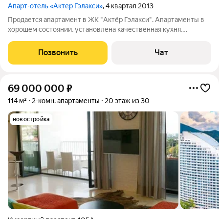
Апарт-отель «Актер Гэлакси»
, 4 квартал 2013
Продается апартамент в ЖК "Актёр Гэлакси". Апартаменты в
хорошем состоянии, установлена качественная кухня,
полностью меблированы и укомплектованы. Высокий этаж,
придаёт уютную атмосферу, воздушности и завораживает
Позвонить
Чат
своим видом.
69 000 000
₽
114 м²
2-комн. апартаменты
20 этаж из 30
новостройка