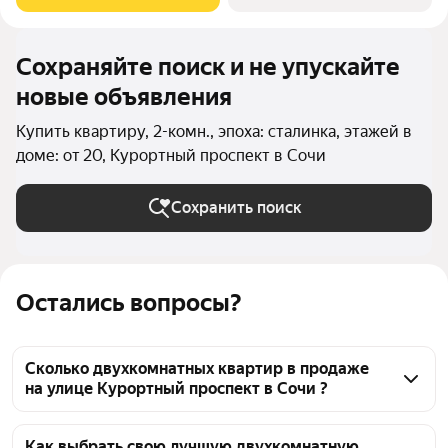
элитные ЖК Сан Сити,
Сохраняйте поиск и не упускайте
новые объявления
Купить квартиру, 2-комн., эпоха: сталинка, этажей в
доме: от 20, Курортный проспект в Сочи
Сохранить поиск
Остались вопросы?
Сколько двухкомнатных квартир в продаже
на улице Курортный проспект в Сочи ?
На Яндекс Недвижимости в продаже на улице 
Курортный проспект в Сочи 27 двухкомнатных 
Как выбрать свою лучшую двухкомнатную