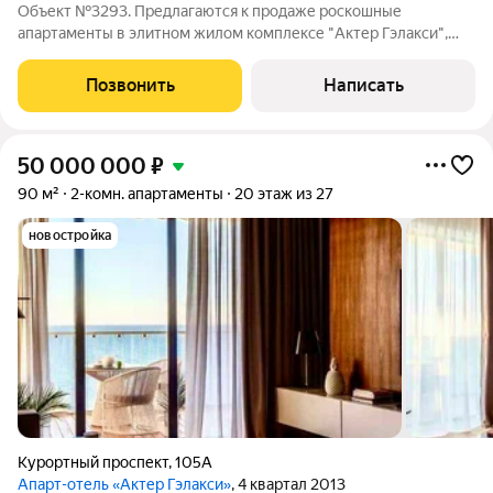
Объект №3293. Предлагаются к продаже роскошные
апартаменты в элитном жилом комплексе "Актер Гэлакси",
расположенном в уникальном месте, сочетающем в себе
близость к природе и развитую инфраструктуру. Комплекс
Позвонить
Написать
представляет собой оазис спокойствия и
50 000 000
₽
90 м²
2-комн. апартаменты
20 этаж из 27
новостройка
Курортный проспект
,
105А
Апарт-отель «Актер Гэлакси»
, 4 квартал 2013