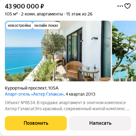
43 900 000
₽
105 м²
2-комн. апартаменты
15 этаж из 26
новостройка
онлайн показ
Курортный проспект
,
105А
Апарт-отель «Актер Гэлакси»
, 4 квартал 2013
Объект №8534. В продаже апартамент в элитном комплексе
Актер Гэлакси!Это красивый, современный жилой комплекс с
оригинальной архитектурой. Дом построен на Курортном
проспекте, в экологически чистом и зеленом микрорайоне
Позвонить
Написать
Приморье (Хостинский район).До