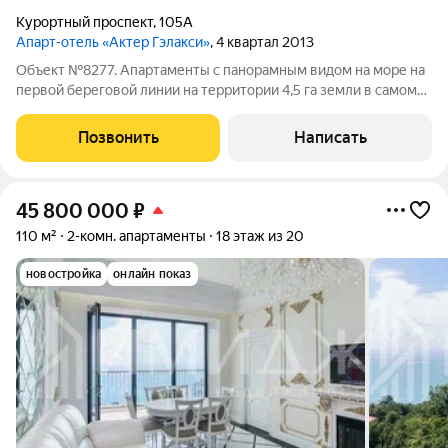
Курортный проспект
,
105А
Апарт-отель «Актер Гэлакси»
, 4 квартал 2013
Объект №8277. Апартаменты с панорамным видом на море на
первой береговой линии на территории 4,5 га земли в самом
престижном районе Сочи! Комплекс со своим собственным
пляжем. В пешей доступности обустроенная набережная, парк
Позвонить
Написать
«Дендрарий», Зимний
45 800 000
₽
110 м²
2-комн. апартаменты
18 этаж из 20
новостройка
онлайн показ