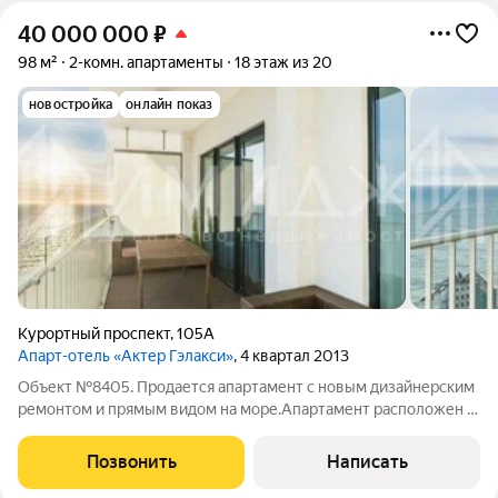
40 000 000
₽
98 м²
2-комн. апартаменты
18 этаж из 20
новостройка
онлайн показ
Курортный проспект
,
105А
Апарт-отель «Актер Гэлакси»
, 4 квартал 2013
Объект №8405. Продается апартамент с новым дизайнерским
ремонтом и прямым видом на море.Апартамент расположен в
комплексе премиум класса Актер Гэлакси, всего в 3 минутах
от моря, на Курортном проспекте. В окружении только
Позвонить
Написать
элитные ЖК Сан Сити,