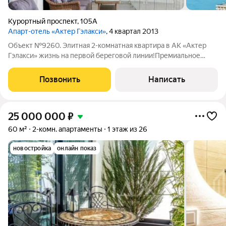
Курортный проспект
,
105А
Апарт-отель «Актер Гэлакси»
, 4 квартал 2013
Объект №9260. Элитная 2-комнатная квартира в АК «Актер
Гэлакси» жизнь на первой береговой линии!Премиальное
расположениеПервая береговая линия уникальное
преимущество комплекса:Прямой выход к морюПанорамные
Позвонить
Написать
виды на морскую гладьБлагоустроенная
25 000 000
₽
60 м²
2-комн. апартаменты
1 этаж из 26
новостройка
онлайн показ