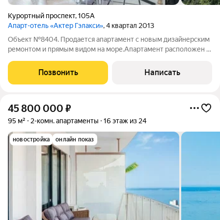
Курортный проспект
,
105А
Апарт-отель «Актер Гэлакси»
, 4 квартал 2013
Объект №8404. Продается апартамент с новым дизайнерским
ремонтом и прямым видом на море.Апартамент расположен в
комплексе премиум класса Актер Гэлакси, всего в 3 минутах
от моря, на Курортном проспекте. В окружении только
Позвонить
Написать
элитные ЖК Сан Сити,
45 800 000
₽
95 м²
2-комн. апартаменты
16 этаж из 24
новостройка
онлайн показ