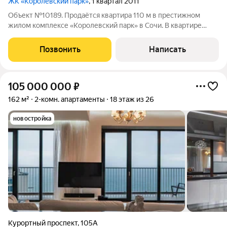
ЖК «Королевский парк»
, 1 квартал 2011
Объект №10189. Продаётся квартира 110 м в престижном
жилом комплексе «Королевский парк» в Сочи. В квартире
большая терраса с панорамным видом на море и
национальный парк, качественный ремонт с использованием
Позвонить
Написать
дорогих материалов и мебель от ведущих
105 000 000
₽
162 м²
2-комн. апартаменты
18 этаж из 26
новостройка
Курортный проспект
,
105А