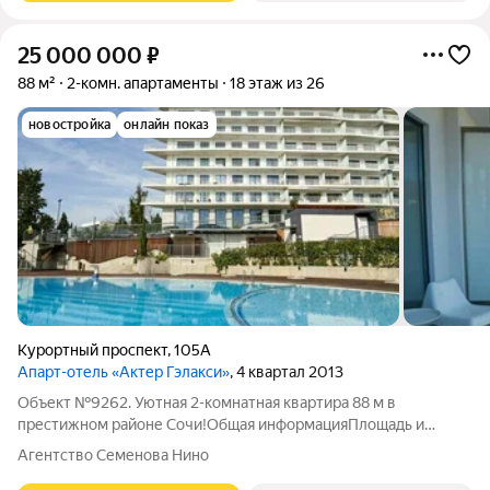
25 000 000
₽
88 м²
2-комн. апартаменты
18 этаж из 26
новостройка
онлайн показ
Курортный проспект
,
105А
Апарт-отель «Актер Гэлакси»
, 4 квартал 2013
Объект №9262. Уютная 2-комнатная квартира 88 м в
престижном районе Сочи!Общая информацияПлощадь и
расположение:Общая площадь: 88 мЖилая площадь: 60
Агентство Семенова Нино
мКухня: 20 мЭтаж: 16 из 26Год постройки: 2016Адрес: