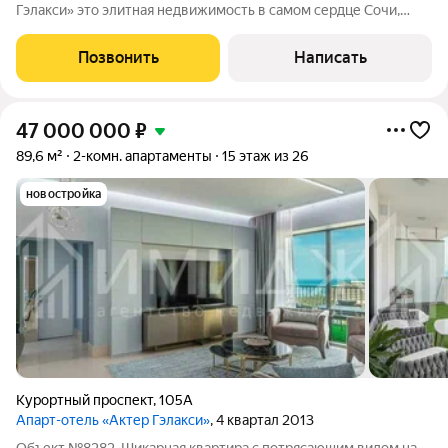
Гэлакси» это элитная недвижимость в самом сердце Сочи,
всего 200 метров до моря. Идеальная локация для тех, кто
ценит комфорт, престиж и динамичную жизнь: - До Красной
Позвонить
Написать
Поляны и казино в Эстосадке 20
47 000 000
₽
89,6 м²
2-комн. апартаменты
15 этаж из 26
новостройка
Курортный проспект
,
105А
Апарт-отель «Актер Гэлакси»
, 4 квартал 2013