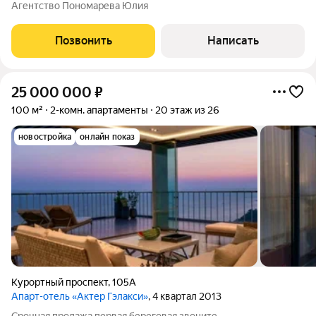
выставлены на продажу дизайнерские апартаменты. Эти
Агентство Пономарева Юлия
апартаменты имеют продуманную планировку, включающую
три уютные спальни, просторную гостиную,
Позвонить
Написать
25 000 000
₽
100 м²
2-комн. апартаменты
20 этаж из 26
новостройка
онлайн показ
Курортный проспект
,
105А
Апарт-отель «Актер Гэлакси»
, 4 квартал 2013