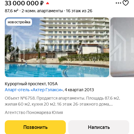
33 000 000
₽
87,6 м²
2-комн. апартаменты
16 этаж из 26
новостройка
Курортный проспект
,
105А
Апарт-отель «Актер Гэлакси»
, 4 квартал 2013
Объект №6758. Продается апартаменты. Площадь 87.6 м2,
жилая 60 м2, кухня 20 м2. 16 этаж 26-этажного дома,
монолитный, год постройки 2014. Пассажирский лифт, есть
Агентство Пономарева Юлия
балкон, совмещенный санузел, центральное отопление,
ремонт дизайнерский. Можно купить в
Позвонить
Написать