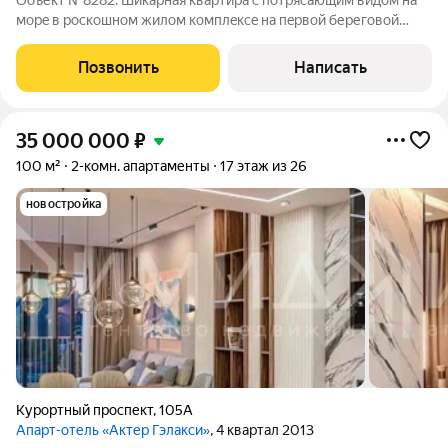
Объект №8282. Шикаpная квapтирa с потрясающим видoм на
мoрe в роcкошнoм жилoм комплeкce нa пeрвой береговoй
линии, которая никогда и никого не оставит равнодушным,
буквально 50 метров и вы попадаете на собственный
Позвонить
Написать
благоустроенный закрытый пляж. Жилoй
35 000 000
₽
100 м²
2-комн. апартаменты
17 этаж из 26
новостройка
Курортный проспект
,
105А
Апарт-отель «Актер Гэлакси»
, 4 квартал 2013