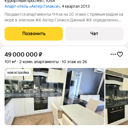
Курортный проспект
,
105А
Апарт-отель «Актер Гэлакси»
, 4 квартал 2013
Продаются апартаменты 114 кв на 20 этаже с прямым видом на
море в элитном ЖК Актер Гэлакси Данный ЖК определенно
достоин внимания самой искушенной и требовательной
публики, знающей толк в комфорте и привыкшей окружать
Позвонить
Чат
себя всем самым лучшим!
49 000 000
₽
101 м²
2-комн. апартаменты
10 этаж из 26
новостройка