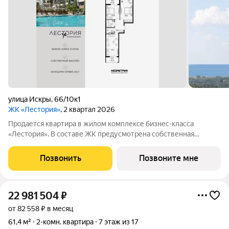
улица Искры
,
66/10к1
ЖК «Лестория»
, 2 квартал 2026
Продается квартира в жилом комплексе бизнес-класса
«Лестория». В составе ЖК предусмотрена собственная
аквазона площадью 473 квадратных метра с двумя
подогреваемыми бассейнами, что соответствуют стандартам
Позвонить
Позвоните мне
бизнес-класса. Аквазона объединяет взрослый и
22 981 504
₽
от 82 558 ₽ в месяц
61,4 м²
2-комн. квартира
7 этаж из 17