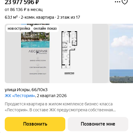
23 977 596
₽
от 86 136 ₽ в месяц
63,1 м²
2-комн. квартира
2 этаж из 17
новостройка
онлайн показ
улица Искры
,
66/10к3
ЖК «Лестория»
, 2 квартал 2026
Продается квартира в жилом комплексе бизнес-класса
«Лестория». В составе ЖК предусмотрена собственная
аквазона площадью 473 квадратных метра с двумя
подогреваемыми бассейнами, что соответствуют стандартам
Позвонить
Позвоните мне
бизнес-класса. Аквазона объединяет взрослый и