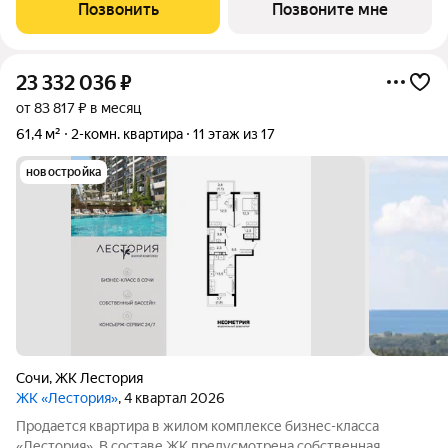
подогреваемыми бассейнами, что соответствуют стандартам
Позвонить
Позвоните мне
бизнес-класса. Аквазона объединяет взрослый и
23 332 036
₽
от 83 817 ₽ в месяц
61,4 м²
2-комн. квартира
11 этаж из 17
новостройка
Сочи
,
ЖК Лестория
ЖК «Лестория»
, 4 квартал 2026
Продается квартира в жилом комплексе бизнес-класса
«Лестория». В составе ЖК предусмотрена собственная