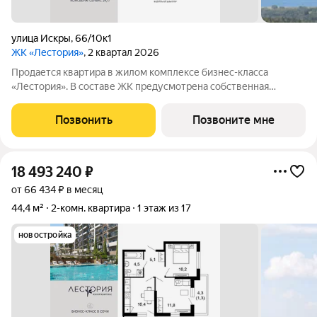
улица Искры
,
66/10к1
ЖК «Лестория»
, 2 квартал 2026
Продается квартира в жилом комплексе бизнес-класса
«Лестория». В составе ЖК предусмотрена собственная
аквазона площадью 473 квадратных метра с двумя
подогреваемыми бассейнами, что соответствуют стандартам
Позвонить
Позвоните мне
бизнес-класса. Аквазона объединяет взрослый и
18 493 240
₽
от 66 434 ₽ в месяц
44,4 м²
2-комн. квартира
1 этаж из 17
новостройка