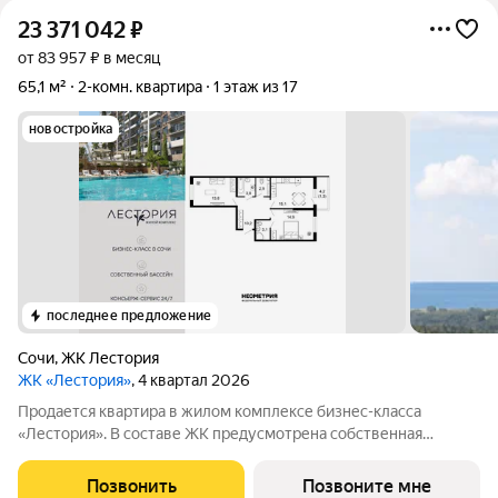
23 371 042
₽
от 83 957 ₽ в месяц
65,1 м²
2-комн. квартира
1 этаж из 17
новостройка
последнее предложение
Сочи
,
ЖК Лестория
ЖК «Лестория»
, 4 квартал 2026
Продается квартира в жилом комплексе бизнес-класса
«Лестория». В составе ЖК предусмотрена собственная
аквазона площадью 473 квадратных метра с двумя
подогреваемыми бассейнами, что соответствуют стандартам
Позвонить
Позвоните мне