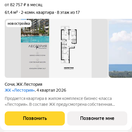
от 82 757 ₽ в месяц
61,4 м²
2-комн. квартира
8 этаж из 17
новостройка
Сочи
,
ЖК Лестория
ЖК «Лестория»
, 4 квартал 2026
Продается квартира в жилом комплексе бизнес-класса
«Лестория». В составе ЖК предусмотрена собственная
аквазона площадью 473 квадратных метра с двумя
подогреваемыми бассейнами, что соответствуют стандартам
Позвонить
Позвоните мне
бизнес-класса. Аквазона объединяет взрослый и