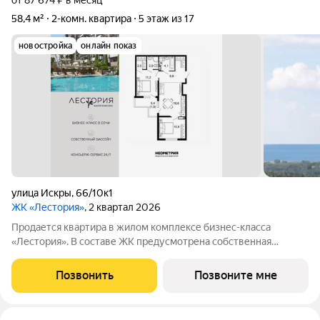
от 87 674 ₽ в месяц
58,4 м²
2-комн. квартира
5 этаж из 17
новостройка
онлайн показ
улица Искры
,
66/10к1
ЖК «Лестория»
, 2 квартал 2026
Продается квартира в жилом комплексе бизнес-класса
«Лестория». В составе ЖК предусмотрена собственная
аквазона площадью 473 квадратных метра с двумя
подогреваемыми бассейнами, что соответствуют стандартам
Позвонить
Позвоните мне
бизнес-класса. Аквазона объединяет взрослый и