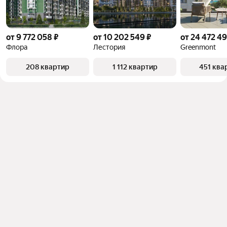
от 9 772 058 ₽
от 10 202 549 ₽
от 24 472 49
Флора
Лестория
Greenmont
208 квартир
1 112 квартир
451 ква