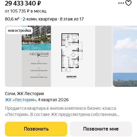
29 433 340
₽
от 105 735 ₽ в месяц
80,6 м²
2-комн. квартира
8 этаж из 17
новостройка
Сочи
,
ЖК Лестория
ЖК «Лестория»
, 4 квартал 2026
Продается квартира в жилом комплексе бизнес-класса
«Лестория». В составе ЖК предусмотрена собственная
аквазона площадью 473 квадратных метра с двумя
подогреваемыми бассейнами, что соответствуют стандартам
Позвонить
Позвоните мне
бизнес-класса. Аквазона объединяет взрослый и