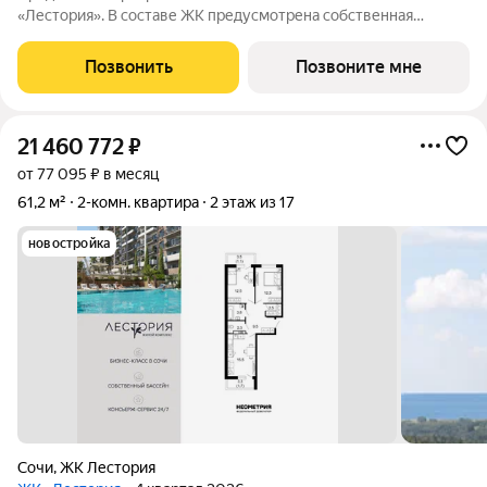
«Лестория». В составе ЖК предусмотрена собственная
аквазона площадью 473 квадратных метра с двумя
подогреваемыми бассейнами, что соответствуют стандартам
Позвонить
Позвоните мне
бизнес-класса. Аквазона объединяет взрослый и
21 460 772
₽
от 77 095 ₽ в месяц
61,2 м²
2-комн. квартира
2 этаж из 17
новостройка
Сочи
,
ЖК Лестория