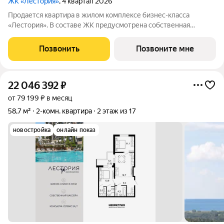
ЖК «Лестория»
, 4 квартал 2026
Продается квартира в жилом комплексе бизнес-класса
«Лестория». В составе ЖК предусмотрена собственная
аквазона площадью 473 квадратных метра с двумя
подогреваемыми бассейнами, что соответствуют стандартам
Позвонить
Позвоните мне
бизнес-класса. Аквазона объединяет взрослый и
22 046 392
₽
от 79 199 ₽ в месяц
58,7 м²
2-комн. квартира
2 этаж из 17
новостройка
онлайн показ