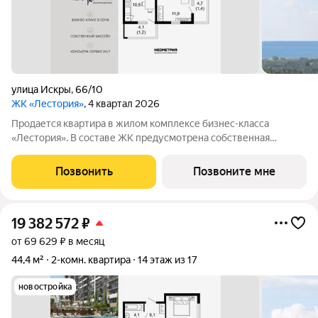
улица Искры
,
66/10
ЖК «Лестория»
, 4 квартал 2026
Продается квартира в жилом комплексе бизнес-класса
«Лестория». В составе ЖК предусмотрена собственная
аквазона площадью 473 квадратных метра с двумя
подогреваемыми бассейнами, что соответствуют стандартам
Позвонить
Позвоните мне
бизнес-класса. Аквазона объединяет взрослый и
19 382 572
₽
от 69 629 ₽ в месяц
44,4 м²
2-комн. квартира
14 этаж из 17
новостройка