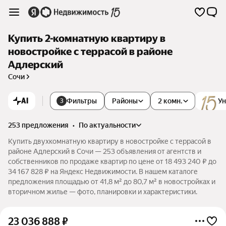
Купить 2-комнатную квартиру в
новостройке с террасой в районе
Адлерский
Сочи
AI
Фильтры
Районы
2 комн.
Ун
3
253 предложения
•
по актуальности
Купить двухкомнатную квартиру в новостройке с террасой в
районе Адлерский в Сочи — 253 объявления от агентств и
собственников по продаже квартир по цене от 18 493 240 ₽ до
34 167 828 ₽ на Яндекс Недвижимости. В нашем каталоге
предложения площадью от 41,8 м² до 80,7 м² в новостройках и
вторичном жилье — фото, планировки и характеристики.
23 036 888
₽