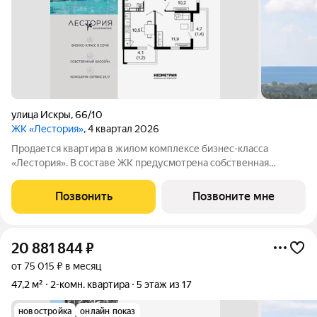
улица Искры
,
66/10
ЖК «Лестория»
, 4 квартал 2026
Продается квартира в жилом комплексе бизнес-класса
«Лестория». В составе ЖК предусмотрена собственная
аквазона площадью 473 квадратных метра с двумя
подогреваемыми бассейнами, что соответствуют стандартам
Позвонить
Позвоните мне
бизнес-класса. Аквазона объединяет взрослый и
20 881 844
₽
от 75 015 ₽ в месяц
47,2 м²
2-комн. квартира
5 этаж из 17
новостройка
онлайн показ