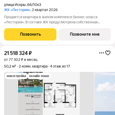
улица Искры
,
66/10к3
ЖК «Лестория»
, 2 квартал 2026
Продается квартира в жилом комплексе бизнес-класса
«Лестория». В составе ЖК предусмотрена собственная
аквазона площадью 473 квадратных метра с двумя
подогреваемыми бассейнами, что соответствуют стандартам
Позвонить
Позвоните мне
бизнес-класса. Аквазона объединяет взрослый и
21 518 324
₽
от 77 302 ₽ в месяц
50,2 м²
2-комн. квартира
4 этаж из 17
новостройка
онлайн показ