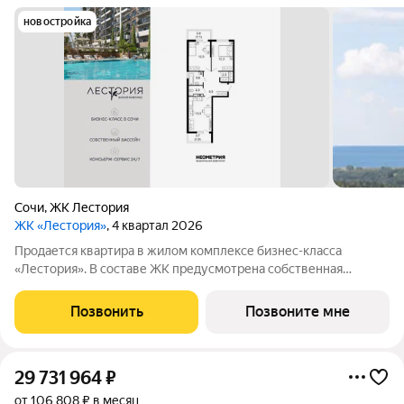
новостройка
Сочи
,
ЖК Лестория
ЖК «Лестория»
, 4 квартал 2026
Продается квартира в жилом комплексе бизнес-класса
«Лестория». В составе ЖК предусмотрена собственная
аквазона площадью 473 квадратных метра с двумя
подогреваемыми бассейнами, что соответствуют стандартам
Позвонить
Позвоните мне
бизнес-класса. Аквазона объединяет взрослый и
29 731 964
₽
от 106 808 ₽ в месяц