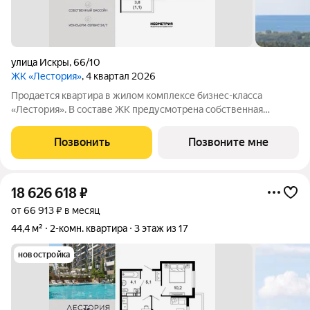
улица Искры
,
66/10
ЖК «Лестория»
, 4 квартал 2026
Продается квартира в жилом комплексе бизнес-класса
«Лестория». В составе ЖК предусмотрена собственная
аквазона площадью 473 квадратных метра с двумя
подогреваемыми бассейнами, что соответствуют стандартам
Позвонить
Позвоните мне
бизнес-класса. Аквазона объединяет взрослый и
18 626 618
₽
от 66 913 ₽ в месяц
44,4 м²
2-комн. квартира
3 этаж из 17
новостройка