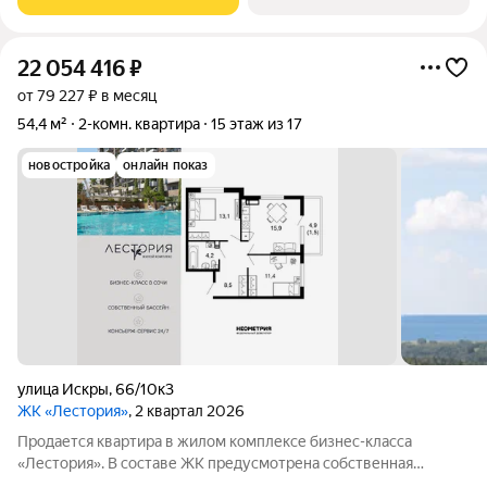
бизнес-класса. Аквазона объединяет взрослый и
22 054 416
₽
от 79 227 ₽ в месяц
54,4 м²
2-комн. квартира
15 этаж из 17
новостройка
онлайн показ
улица Искры
,
66/10к3
ЖК «Лестория»
, 2 квартал 2026
Продается квартира в жилом комплексе бизнес-класса
«Лестория». В составе ЖК предусмотрена собственная
аквазона площадью 473 квадратных метра с двумя