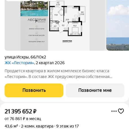
улица Искры
,
66/10к2
ЖК «Лестория»
, 2 квартал 2026
Продается квартира в жилом комплексе бизнес-класса
«Лестория». В составе ЖК предусмотрена собственная
аквазона площадью 473 квадратных метра с двумя
подогреваемыми бассейнами, что соответствуют стандартам
Позвонить
Позвоните мне
бизнес-класса. Аквазона объединяет взрослый и
21 395 652
₽
от 76 861 ₽ в месяц
43,6 м²
2-комн. квартира
9 этаж из 17