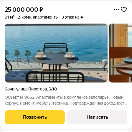
25 000 000
₽
91 м²
2-комн. апартаменты
3 этаж из 4
Сочи
,
улица Пирогова
,
5/10
Объект №9652. Апартаменты в комплексе заполярье. Новый
корпус. Ремонт, мебель, техника. Подтвержденная доходность.
Вся информация по телефону указанному в объявлении или в
ЛС. Сопровождение сделки и все пошлины за счет компании.
Позвонить
Написать