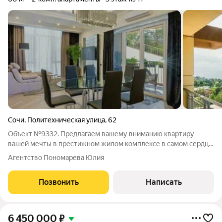
Сочи
,
Политехническая улица
,
62
Объект №9332. Предлагаем вашему вниманию квартиру
вашей мечты в престижном жилом комплексе в самом сердце
Сочи! Дом расположен на территории санатория со своим
Агентство Пономарева Юлия
пляжем, первая береговая линия. Все вопросы по телеофноу.
Позвонить
Написать
6 450 000
₽