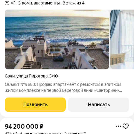
75 м²
3-комн. апартаменты
3 этаж из 4
Сочи
,
улица Пирогова
,
5/10
Объект №9653. Продаю апартамент с ремонтом в элитном
жилом комплексе на первой береговой лини «Санторини-
Клаб». Комплекс расположен в ста метрах от пляжа, в
респектабельном районе Черноморского побережья на
Позвонить
Написать
территории санаторно-курортного комплекса
94 200 000
₽