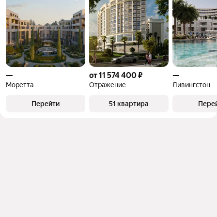
—
от 11 574 400 ₽
—
Моретта
Отражение
Ливингстон
Перейти
51 квартира
Пере