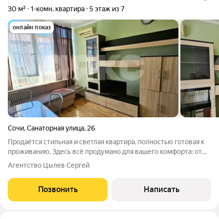
30 м²
1-комн. квартира
5 этаж из 7
онлайн показ
Сочи
,
Санаторная улица
,
26
Продаётся стильная и светлая квартира, полностью готовая к
проживанию. Здесь всё продумано для вашего комфорта: от
качественного ремонта до продуманной планировки.
Агентство Цылев Сергей
Основные преимущества: Панорамные окна: обеспечивают
максимум естественного света.
Позвонить
Написать