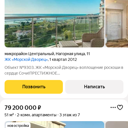
микрорайон Центральный
,
Нагорная улица
,
11
ЖК «Морской Дворец»
, 1 квартал 2012
Объект №9303. ЖК «Морской Дворец» воплощение роскоши в
сердце Сочи!ПРЕСТИЖНОЕ
РАСПОЛОЖЕНИЕИсключительная локация:Центр Сочи через
дорогу от Художественного музея500 метров до моря5
Позвонить
Написать
минут пешком до главных достопримечательностей:Японский
79 200 000
₽
51 м²
2-комн. апартаменты
3 этаж из 7
новостройка