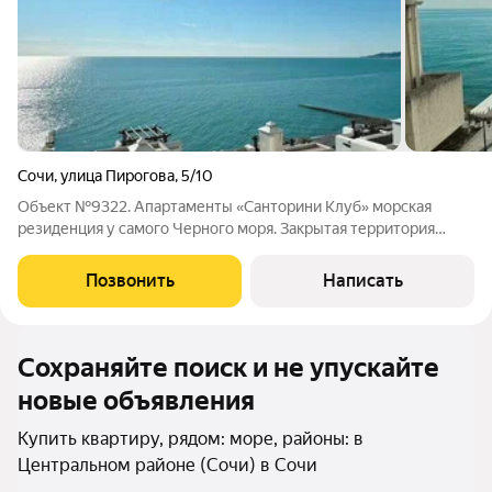
Сочи
,
улица Пирогова
,
5/10
Объект №9322. Апартаменты «Санторини Клуб» морская
резиденция у самого Черного моря. Закрытая территория
комплекса, рядом с санаторием «Заполярье». Локация и
комплекс: Комплекс бизнес-класса выполнен в стиле
Позвонить
Написать
греческого острова «Санторини» солнечный,
Сохраняйте поиск и не упускайте
новые объявления
Купить квартиру, рядом: море, районы: в
Центральном районе (Сочи) в Сочи