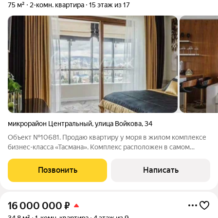
75 м²
2-комн. квартира
15 этаж из 17
микрорайон Центральный
,
улица Войкова
,
34
Объект №10681. Продаю квартиру у моря в жилом комплексе
бизнес-класса «Тасмана». Комплекс расположен в самом
центре Сочи, рядом с Морпортом, центральной набережной,
парком «Ривьера», улицы Навагинская и в окружении самых
Позвонить
Написать
лучших престижных ресторанов.
16 000 000
₽