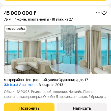
45 000 000
₽
75 м²
1-комн. апартаменты
18 этаж из 27
новостройка
микрорайон Центральный
,
улица Орджоникидзе
,
17
ЖК Karat Apartments
, 3 квартал 2013
Объект №9098. Реальное объявление. Не фейк. Полная
юридическая проверка. О себе: Я профессиональный брокер с
опытом в сфере недвижимости более 10 лет. Буду Вашим
проводником в мир курортной недвижимости.Погрузитесь в
Позвонить
Написать