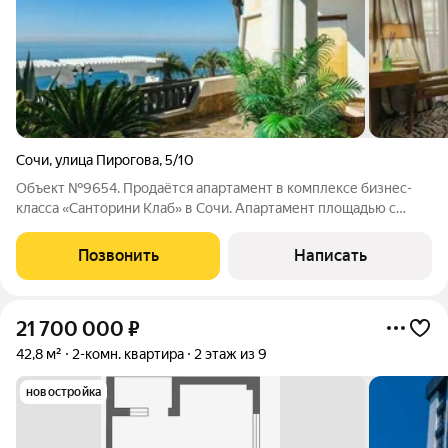
Сочи
,
улица Пирогова
,
5/10
Объект №9654. Продаётся апартамент в комплексе бизнес-
класса «Санторини Клаб» в Сочи. Апартамент площадью с
продуманной планировкой: две отдельные спальни,
просторная кухня-гостиная, два санузла и лоджия с прямым
Позвонить
Написать
видом на море. Выполнен новый
21 700 000
₽
42,8 м²
2-комн. квартира
2 этаж из 9
новостройка