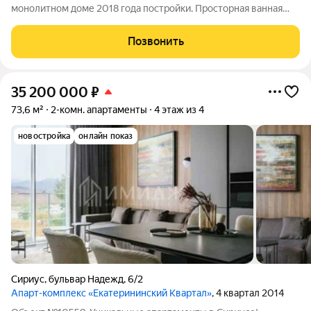
монолитном доме 2018 года постройки. Просторная ванная
комната оборудована душевой кабиной и совмещенным
санузлом. В квартире выполнен качественный ремонт, что
Позвонить
видно на фотографиях. На кухне
35 200 000
₽
73,6 м²
2-комн. апартаменты
4 этаж из 4
новостройка
онлайн показ
Сириус
,
бульвар Надежд
,
6/2
Апарт-комплекс «Екатерининский Квартал»
, 4 квартал 2014