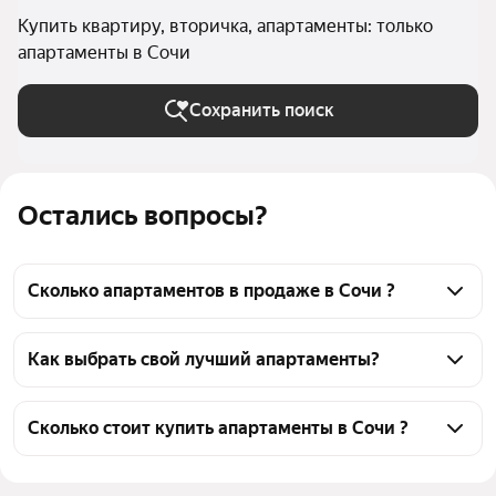
Купить квартиру, вторичка, апартаменты: только
апартаменты в Сочи
Сохранить поиск
Остались вопросы?
Сколько апартаментов в продаже в Сочи ?
На Яндекс Недвижимости в продаже в Сочи 715 
апартаменты, из них 51 объявление от 
Как выбрать свой лучший апартаменты?
собственников, 652 объявления от агентств, 12 
Чтобы купить апартаменты на вторичном рынке, 
объявлений от застройщиков
воспользуйтесь тепловой картой для оценки 
Сколько стоит купить апартаменты в Сочи ?
инфраструктуры и транспортной доступности в 
Цена за 
55 000 — 2,75 млн ₽
выбранном районе в Сочи