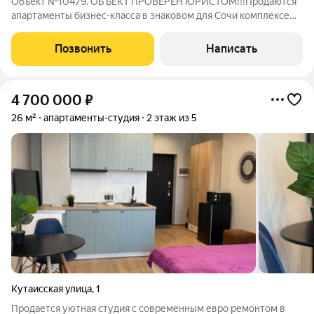
Объект №10479. ОБЪЕКТ ПРОВЕРЕН ЮРИСТОМ!!!Продаются
апартаменты бизнес-класса в знаковом для Сочи комплексе
«Актер Гэлакси». Этаж 3 из 26. Монолитный дом. Ключевые
преимущества объекта: Планировка: Общая 50 м, жилая 40 м,
Позвонить
Написать
кухня 8 м. Ремонт и
4 700 000
₽
26 м²
апартаменты-студия
2 этаж из 5
Кутаисская улица
,
1
Продается уютная студия с современным евро ремонтом в