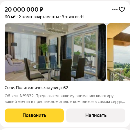
20 000 000
₽
60 м²
2-комн. апартаменты
3 этаж из 11
Сочи
,
Политехническая улица
,
62
Объект №9332. Предлагаем вашему вниманию квартиру
вашей мечты в престижном жилом комплексе в самом сердце
Сочи! Дом расположен на территории санатория со своим
пляжем, первая береговая линия. Все вопросы по телеофноу.
Позвонить
Написать