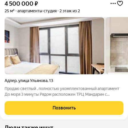
4 500 000
₽
25 м²
апартаменты-студия
2 этаж из 2
Адлер
,
улица Ульянова
,
13
Продаю светлый , полностью укомплектованный апартамент
До моря 3 минуты Рядом расположен ТРЦ Мандарин с
разнообразием ресторанов и ночных заведений Отличный
вариант для отдыха или сдачи в аренду Самый центр
Позвонить
Адлера,всё что нужно рядом Один взрослый
Люди также ищут