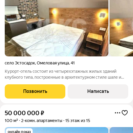
село Эстосадок
,
Омеловая улица
,
41
Курорт-отель состоит из четырехэтажных жилых зданий
клубного типа, построенные в архитектурном стиле шале и
обстановкой в духе альпийских горных домиков.На
просторной придомовой территории оборудованы не только
Позвонить
Написать
парковочные места для автомобилей, но и
50 000 000
₽
100 м²
2-комн. апартаменты
15 этаж из 15
онлайн показ