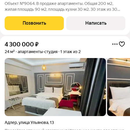
Объект №9064. В продаже апартаменты. Общая 200 м2,
жилая площадь 90 м2, площадь кухни 30 м2. 30 этаж из 30
этажей, монолитный, постройка 2014 года. Есть балкон и
лоджия, обычное состояние, несколько санузлов,
Позвонить
Написать
пассажирский и грузовой лифт, центральное
4 300 000
₽
24 м²
апартаменты-студия
1 этаж из 2
Адлер
,
улица Ульянова
,
13