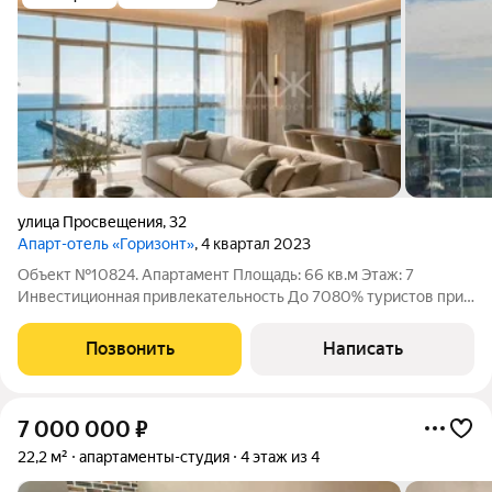
улица Просвещения
,
32
Апарт-отель «Горизонт»
, 4 квартал 2023
Объект №10824. Апартамент Площадь: 66 кв.м Этаж: 7
Инвестиционная привлекательность До 7080% туристов при
выборе жилья отдают предпочтение объектам в пешей
доступности от моря, что обеспечивает максимальный спрос
Позвонить
Написать
на аренду. Преимущества: Доход от
7 000 000
₽
22,2 м²
апартаменты-студия
4 этаж из 4