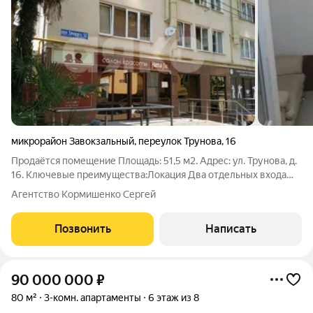
микрорайон Завокзальный
,
переулок Трунова
,
16
Продаётся помещение Площадь: 51,5 м2. Адрес: ул. Трунова, д.
16. Ключевые преимущества:Локация Два отдельных входа
удобство для организации разных зон или нескольких
Агентство Кормишенко Сергей
арендаторов. Прямой подъезд на автомобиле к одному из
входов через гараж идеально
Позвонить
Написать
90 000 000
₽
80 м²
3-комн. апартаменты
6 этаж из 8