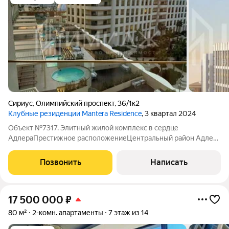
Сириус
,
Олимпийский проспект
,
36/1к2
Клубные резиденции Mantera Residence
, 3 квартал 2024
Объект №7317. Элитный жилой комплекс в сердце
АдлераПрестижное расположениеЦентральный район Адлера
самая востребованная локация городаИнфраструктура в
шаговой доступности50 метров до набережной с
Позвонить
Написать
оборудованными пляжамиТорговые центры и центральный
17 500 000
₽
80 м²
2-комн. апартаменты
7 этаж из 14