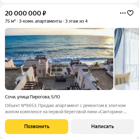
20 000 000
₽
75 м²
3-комн. апартаменты
3 этаж из 4
Сочи
,
улица Пирогова
,
5/10
Объект №9653. Продаю апартамент с ремонтом в элитном
жилом комплексе на первой береговой лини «Санторини-
Клаб». Комплекс расположен в ста метрах от пляжа, в
респектабельном районе Черноморского побережья на
Позвонить
Написать
территории санаторно-курортного комплекса