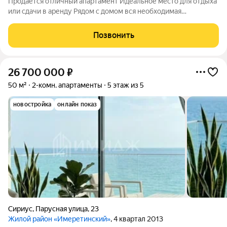
Продаётся отличный апартамент Идеальное место для отдыха
или сдачи в аренду Рядом с домом вся необходимая
социальная и курортная инфраструктура До моря 3 минуты
пешком Один взрослый собственник.
Позвонить
26 700 000
₽
50 м²
2-комн. апартаменты
5 этаж из 5
новостройка
онлайн показ
Сириус
,
Парусная улица
,
23
Жилой район «Имеретинский»
, 4 квартал 2013