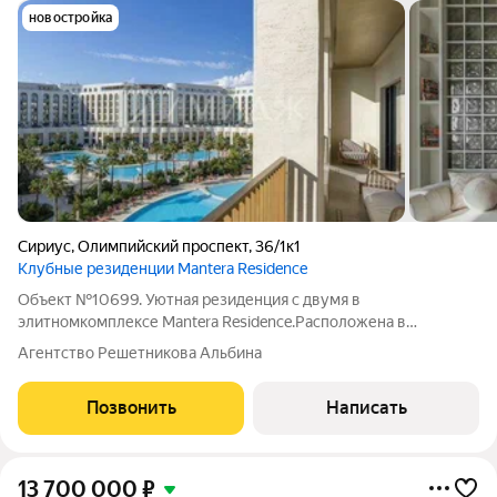
новостройка
Сириус
,
Олимпийский проспект
,
36/1к1
Клубные резиденции Mantera Residence
Объект №10699. Уютная резиденция с двумя в
элитномкомплексе Mantera Residence.Расположена в
престижном районе на территории комплекса Mantera
Агентство Решетникова Альбина
Residence, эта современная двухкомнатная квартира идеально
подойдет для тех, кто ценит комфорт, стиль и
Позвонить
Написать
13 700 000
₽