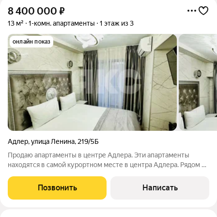
8 400 000
₽
13 м²
1-комн. апартаменты
1 этаж из 3
онлайн показ
Адлер
,
улица Ленина
,
219/5Б
Продаю апартаменты в центре Адлера. Эти апартаменты
находятся в самой курортном месте в центра Адлера. Рядом с
апартаментами Пляж Курортного Городка, Океанариум Sochi
Discovery World Aquarium и Пляж Чкаловский.Круглосуточное
Позвонить
Написать
заселение. На всех