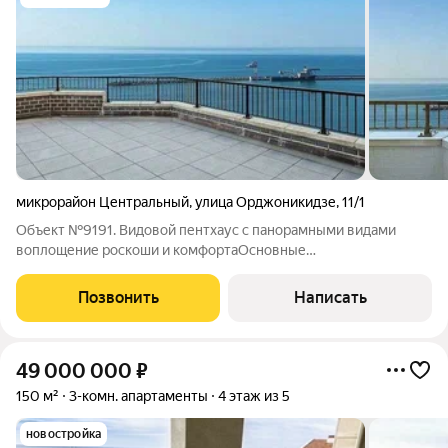
микрорайон Центральный
,
улица Орджоникидзе
,
11/1
Объект №9191. Видовой пентхаус с панорамными видами
воплощение роскоши и комфортаОсновные
преимуществаПанорамные окна с видом на солнечную
сторонуМаксимальное освещение естественным
Позвонить
Написать
светомИзолированные комнаты для максимального
комфортаУдобная
49 000 000
₽
150 м²
3-комн. апартаменты
4 этаж из 5
новостройка