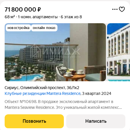
71 800 000
₽
68 м²
1-комн. апартаменты
6 этаж из 8
новостройка
онлайн показ
Сириус
,
Олимпийский проспект
,
36/1к2
Клубные резиденции Mantera Residence
, 3 квартал 2024
Объект №10698. В продаже эксклюзивный апартамент в
Mantera Seaview Residence. Это уникальный жилой комплекс
deluxe-класса на первой береговой линии Черного моря в
Сочи. Проект сочетает природную гармонию, высокий
Позвонить
Написать
уровень сервиса и эксклюзивную