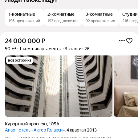
1-комнатные
2-комнатные
3-комнатные
Студии
196 предложений
193 предложения
92 предложения
216 пре
24 000 000
₽
50 м²
1-комн. апартаменты
3 этаж из 26
новостройка
Курортный проспект
,
105А
Апарт-отель «Актер Гэлакси»
, 4 квартал 2013