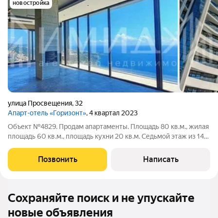
новостройка
улица Просвещения
,
32
Апарт-отель «Горизонт»
, 4 квартал 2023
Объект №4829. Продам апартаменты. Площадь 80 кв.м., жилая
площадь 60 кв.м., площадь кухни 20 кв.м. Седьмой этаж из 14
этажей, монолитный, построен в 2024 г. Ремонт дизайнерский,
есть балкон и лоджия, раздельный санузел, пассажирский и
Позвонить
Написать
грузовой лифт.
Сохраняйте поиск и не упускайте
новые объявления