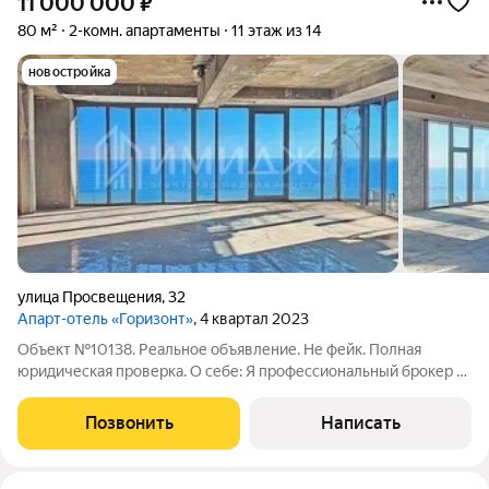
11 000 000
₽
80 м²
2-комн. апартаменты
11 этаж из 14
новостройка
улица Просвещения
,
32
Апарт-отель «Горизонт»
, 4 квартал 2023
Объект №10138. Реальное объявление. Не фейк. Полная
юридическая проверка. О себе: Я профессиональный брокер с
опытом в сфере недвижимости более 10 лет. Буду Вашим
проводником в мир курортной недвижимости. Одобрение
Позвонить
Написать
Ипотеки.Эти апартаменты не просто