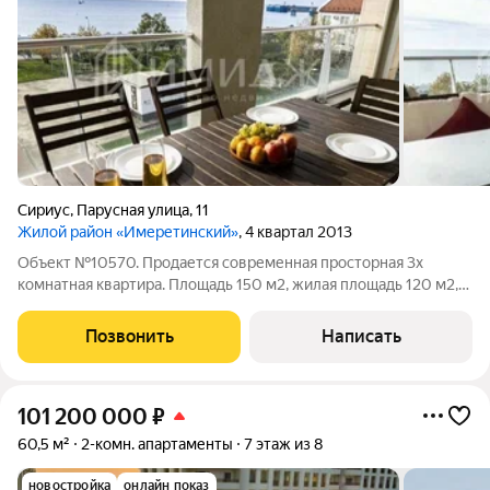
Сириус
,
Парусная улица
,
11
Жилой район «Имеретинский»
, 4 квартал 2013
Объект №10570. Продается современная просторная 3x
комнатная квартира. Площадь 150 м2, жилая площадь 120 м2,
площадь кухни 30 м2. Четвертый этаж из 5 этажей,
монолитный. Есть лоджия, несколько санузлов, дизайнерский
Позвонить
Написать
ремонт, центральное отопление,
101 200 000
₽
60,5 м²
2-комн. апартаменты
7 этаж из 8
новостройка
онлайн показ