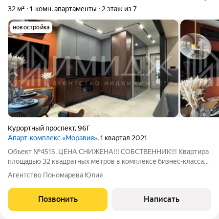
32 м²
1-комн. апартаменты
2 этаж из 7
новостройка
Курортный проспект
,
96Г
Апарт-комплекс «Моравия»
, 1 квартал 2021
Объект №4515. ЦЕНА СНИЖЕНА!!! СОБСТВЕННИК!!! Квартира
площадью 32 квадратных метров в комплексе бизнес-класса
представляет собой стильное пространство с дорогим
Агентство Пономарева Юлия
дизайнерским ремонтом. Интерьер выполнен в темных тонах,
что создает уютную и спокойную
Позвонить
Написать