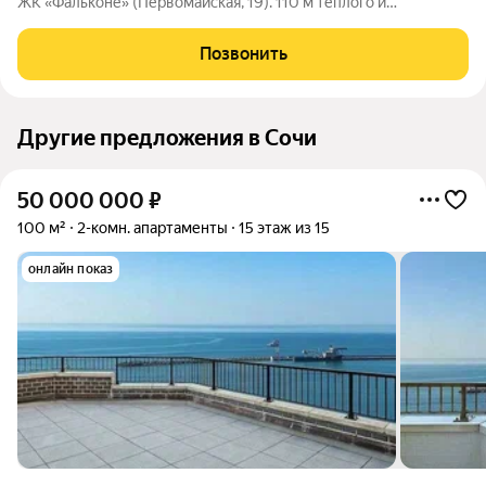
ЖК «Фальконе» (Первомайская, 19). 110 м тёплого и
продуманного пространства: 2 спальни + просторная гостиная
кухня-столовая для уютных ужинов гардеробная,
Позвонить
совмещённый санузел лоджия с
Другие предложения в Сочи
50 000 000
₽
100 м²
2-комн. апартаменты
15 этаж из 15
онлайн показ