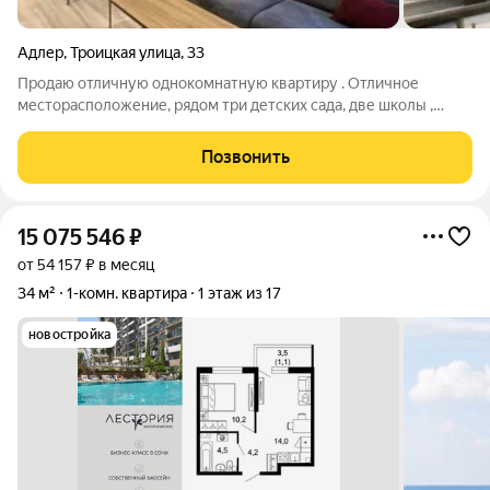
Адлер
,
Троицкая улица
,
33
Продаю отличную однокомнатную квартиру . Отличное
месторасположение, рядом три детских сада, две школы ,
магазины, поликлиники, вся необходимая социальная и
туристическая инфраструктура. До моря 15 минут , до
Позвонить
остановки общественного транспорта 10
15 075 546
₽
от 54 157 ₽ в месяц
34 м²
1-комн. квартира
1 этаж из 17
новостройка