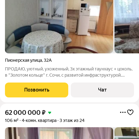
Пионерская улица
,
32А
ПРОДАЮ, уютный, ухоженный, 3х этажный таунхаус + цоколь,
в "Золотом кольце" г. Сочи, с развитой инфраструктурой.
Начало ул. Пионерская 32А, от Курортного проспекта, 300
метров. Объект выстроен в 2011 году, имеет три этажа +
Позвонить
Чат
цоколь, по документам
62 000 000
₽
106 м²
4-комн. квартира
3 этаж из 24