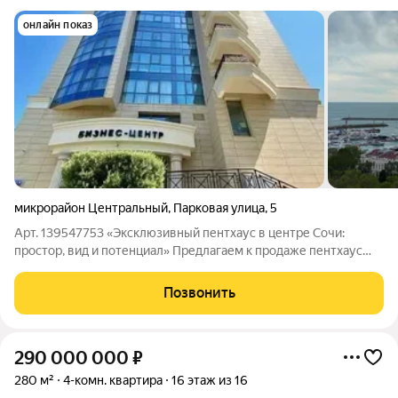
онлайн показ
микрорайон Центральный
,
Парковая улица
,
5
Арт. 139547753 «Эксклюзивный пентхаус в центре Сочи:
простор, вид и потенциал» Предлагаем к продаже пентхаус
площадью 325 мв жилом комплексе бизнес-класса в самом
центре Сочи. Объект продаётся без отделки это ключевое
Позвонить
преимущество для тех, кто ценит
290 000 000
₽
280 м²
4-комн. квартира
16 этаж из 16