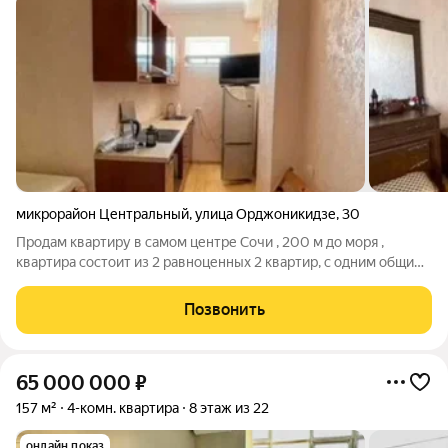
микрорайон Центральный
,
улица Орджоникидзе
,
30
Продам квартиру в самом центре Сочи , 200 м до моря ,
квартира состоит из 2 равноценных 2 квартир, с одним общим
тамбуром, но это одна площадь по документам 112 м ,
перегородки не несущие, можно объединить в одно
Позвонить
пространство, но под сдачу это очень
65 000 000
₽
157 м²
4-комн. квартира
8 этаж из 22
онлайн показ