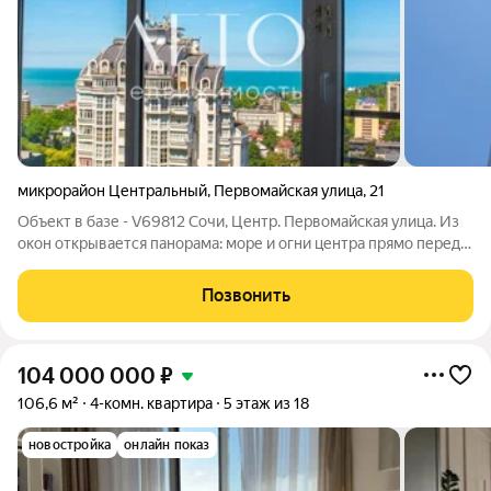
микрорайон Центральный
,
Первомайская улица
,
21
Объект в базе - V69812 Сочи, Центр. Первомайская улица. Из
окон открывается панорама: море и огни центра прямо перед
вами. 156,4 м света и воздуха. По проекту это единое
пространство, где пять спален соседствуют с просторной
Позвонить
гостиной с видом, а
104 000 000
₽
106,6 м²
4-комн. квартира
5 этаж из 18
новостройка
онлайн показ