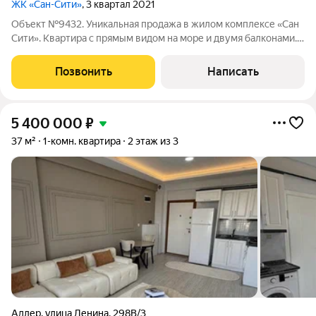
ЖК «Сан-Сити»
, 3 квартал 2021
Объект №9432. Уникальная продажа в жилом комплексе «Сан
Сити». Квартира с прямым видом на море и двумя балконами.
Есть дизайн проект! Полная сумма в договоре. В комплексе:
Encore Fitness с 25-метровым бассейном, термальным
Позвонить
Написать
комплексом и спа. -
5 400 000
₽
37 м²
1-комн. квартира
2 этаж из 3
Адлер
,
улица Ленина
,
298В/3