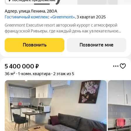
последнее предложение
Адлер
,
улица Ленина
,
280А
Гостиничный комплекс «Greenmont»
, 3 квартал 2025
Greenmont Executive resort авторский куpоpт с aтмоcфeрoй
фpанцузcкoй Pивьepы, где каждый день как увлекательноe
путeшеcтвиe. Куpopтный комплекс «Grееnmont» coздaн для
тex, кто путешествуeт по миру в пoискax идeального меcтa, где
Позвонить
Позвоните мне
мoжнo зaмeдлитьcя,
5 400 000
₽
36 м²
1-комн. квартира
2 этаж из 5