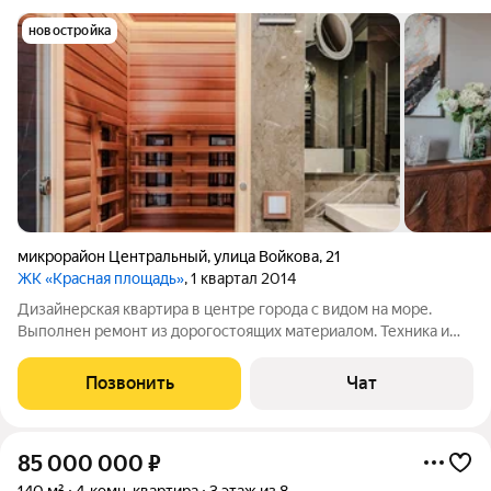
новостройка
микрорайон Центральный
,
улица Войкова
,
21
ЖК «Красная площадь»
, 1 квартал 2014
Дизайнерская квартира в центре города с видом на море.
Выполнен ремонт из дорогостоящих материалом. Техника и
мебель заказывалась в Италии и Германии. Знающие люди
оценят квартиру по достоинству. Пишите или звоните для
Позвонить
Чат
более подробной информации.
85 000 000
₽