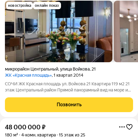
новостройка
онлайн показ
микрорайон Центральный
,
улица Войкова
,
21
ЖК «Красная площадь»
, 1 квартал 2014
СОЧИ ЖК Красная площадь ул. Войкова 21 Квартира 119 м2 21
этаж Центральный район Прямой панорамный вид на море и
город Две спальни(одна мастер) Ванна и душ Гардеробные
Дизайнерский ремонт Вся мебель и техника Охрана, зона
Позвонить
барбекю До моря 2 минуты
48 000 000
₽
180 м²
4-комн. квартира
15 этаж из 25