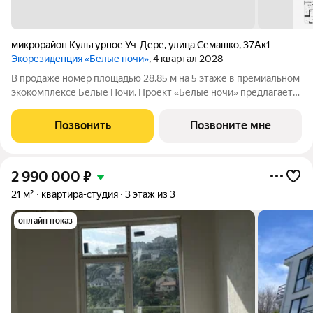
микрорайон Культурное Уч-Дере
,
улица Семашко
,
37Ак1
Экорезиденция «Белые ночи»
, 4 квартал 2028
В продаже номер площадью 28.85 м на 5 этаже в премиальном
экокомплексе Белые Ночи. Проект «Белые ночи» предлагает
человеку образ жизни, в котором сама окружающая среда
поддерживает долголетие. Всё устроено так, чтобы телу было
Позвонить
Позвоните мне
легко включаться в
2 990 000
₽
21 м²
квартира-студия
3 этаж из 3
онлайн показ