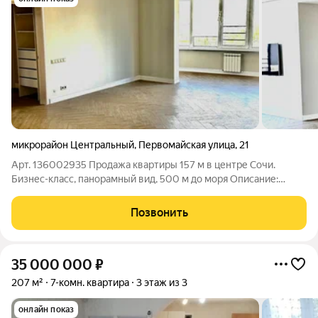
микрорайон Центральный
,
Первомайская улица
,
21
Арт. 136002935 Продажа квартиры 157 м в центре Сочи.
Бизнес-класс, панорамный вид, 500 м до моря Описание:
Предлагается просторная квартира (157 кв. м) на 8-м этаже в
престижном доме бизнес-класса в центральном районе Сочи.
Позвонить
Это идеальное жилье для
35 000 000
₽
207 м²
7-комн. квартира
3 этаж из 3
онлайн показ