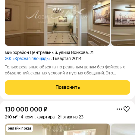
микрорайон Центральный
,
улица Войкова
,
21
ЖК «Красная площадь»
, 1 квартал 2014
Только реальные объекты по реальным ценам без фейковых
объявлений, скрытых условий и пустых обещаний. Это
предложение размещено агентством недвижимости «Лови
Момент». В работе у нас только те объекты, которые проходят
Позвонить
проверку и могут быть безопасно
130 000 000
₽
210 м²
4-комн. квартира
21 этаж из 23
онлайн показ