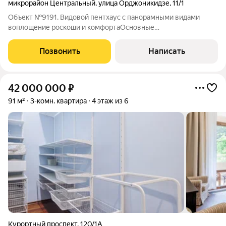
микрорайон Центральный
,
улица Орджоникидзе
,
11/1
Объект №9191. Видовой пентхаус с панорамными видами
воплощение роскоши и комфортаОсновные
преимуществаПанорамные окна с видом на солнечную
сторонуМаксимальное освещение естественным
Позвонить
Написать
светомИзолированные комнаты для максимального
комфортаУдобная
42 000 000
₽
91 м²
3-комн. квартира
4 этаж из 6
Курортный проспект
,
120/1А