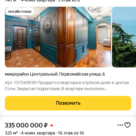
140 м²
4-комн. квартира
3 этаж из 8
онлайн показ
микрорайон Центральный
,
Первомайская улица
,
6
Арт. 137068599 Продается квартира в клубном доме в центре
Сочи. Закрытая территория. В квартире выполнен
Дизайнерский ремонт,мебель,техника. Панорамный вид на
море и город. Подземный паркинг к квартире. Возможен
Позвонить
обмен на меньшую площадь с доплатой.
335 000 000
₽
325 м²
4-комн. квартира
16 этаж из 16