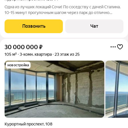
Одна из лучших локаций Сочи! По соседству с дачей Сталина.
10-15 минут прогулочным шагом через парк до отлично
оборудованного пляжа. Пляж оборудован современными
душевыми, кабинками для переодевания, медпунктом,
Позвонить
Чат
уборными, шезлонгами, навесами,
30 000 000
₽
105 м²
3-комн. квартира
23 этаж из 25
новостройка
Курортный проспект
,
108