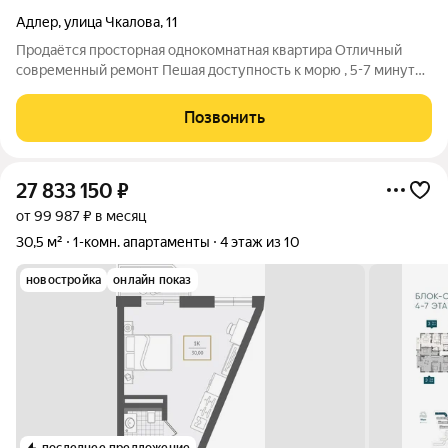
Адлер
,
улица Чкалова
,
11
Продаётся просторная однокомнатная квартира Отличный
современный ремонт Пешая доступность к морю , 5-7 минут
не спеша Рядом остановка общественного транспорта ,
магазины
Позвонить
27 833 150
₽
от 99 987 ₽ в месяц
30,5 м²
1-комн. апартаменты
4 этаж из 10
новостройка
онлайн показ