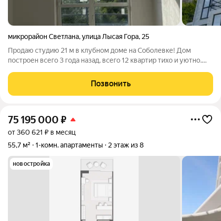
микрорайон Светлана
,
улица Лысая Гора
,
25
Продаю студию 21 м в клубном доме на Соболевке! Дом
построен всего 3 года назад, всего 12 квартир тихо и уютно.
Этаж 3, балкон и отличный вид на город. Есть прописка!
Состояние: Чистовая отделка стен готова, закуплены
Позвонить
материалы на пол и санузел
75 195 000
₽
от 360 621 ₽ в месяц
55,7 м²
1-комн. апартаменты
2 этаж из 8
новостройка