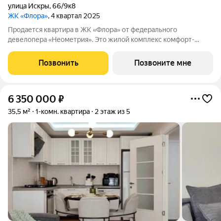
улица Искры
,
66/9к8
ЖК «Флора»
, 4 квартал 2025
Продается квартира в ЖК «Флора» от федерального
девелопера «Неометрия». Это жилой комплекс комфорт-
класса в самом зеленом районе Сочи. При проектировании
постарались максимально сохранить окружающую флору и
Позвонить
Позвоните мне
фауну. Теплое море, горы, целебные
6 350 000
₽
35,5 м²
1-комн. квартира
2 этаж из 5