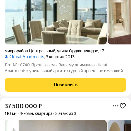
микрорайон Центральный
,
улица Орджоникидзе
,
17
ЖК Karat Apartments
, 3 квартал 2013
Лот № 16740. Предлагаем к Вашему вниманию «Karat
Apartments» уникальный архитектурный проект, не имеющий
аналогов в России, расположенный в историческом центре
Сочи на первой береговой линии. Проект объединил в себе
Позвонить
первоклассный отель «Hyatt
37 500 000
₽
110 м²
4-комн. квартира
3 этаж из 3