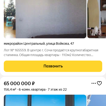
микрорайон Центральный
,
улица Войкова
,
47
Лот № 165559. В центре г. Сочи продаётся крупногабаритная
сталинка. Общая площадь квартиры - 110м2 Количество
комнат: 5 Этаж/этажность: 3/3 Центральные коммуникации,
центральное отопление, газ. Высота потолков Дом строился в
Позвонить
60-х годах для
65 000 000
₽
156,4 м²
6-комн. квартира
7 этаж из 22