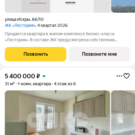
улица Искры
,
66/10
ЖК «Лестория»
, 4 квартал 2026
Продается квартира в жилом комплексе бизнес-класса
«Лестория». В составе ЖК предусмотрена собственная
аквазона площадью 473 квадратных метра с двумя
подогреваемыми бассейнами, что соответствуют стандартам
Позвонить
Позвоните мне
бизнес-класса. Аквазона объединяет взрослый и
5 400 000
₽
31 м²
1-комн. квартира
4 этаж из 6