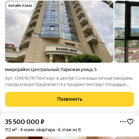
онлайн показ
микрорайон Центральный
,
Парковая улица
,
5
Арт. 139616741 Пентхаус в центре Сочи ваша личная панорама
города и моря Предлагается к продаже пентхаус площадью
280 кв. м в комплексе бизнескласса в Центральном районе
Сочи.Главная фишка объекта шикарный вид: из окон
Позвонить
открываются впечатляющие
35 500 000
₽
112 м²
4-комн. квартира
6 этаж из 8