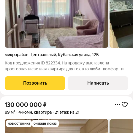
микрорайон Центральный
,
Кубанская улица
,
12Б
Код предложения ID 822334. На продажу выставлена
просторная и светлая квартира для тех, кто любит комфорт и
уют. Лоджия, как кабинет. Есть гардеробная. Самый центр
Сочи, близость к морю, ТРЦ, рестораны, парковые зоны,
Позвонить
Написать
театры. Красивый вид на город.
130 000 000
₽
89 м²
4-комн. квартира
21 этаж из 21
новостройка
онлайн показ