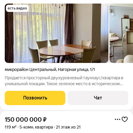
есть видео
микрорайон Центральный
,
Нагорная улица
,
1/1
Продается просторный двухуровневый таунхаус/квартира в
уникальной локации. Тихое зеленое место в историческом
центре Сочи. Состояние - аккуратное. -пять спален -четыре
санузла -просторная зонированная кухня-гостиная -есть
Позвонить
Чат
небольшая приквартирная
150 000 000
₽
119 м²
5-комн. квартира
21 этаж из 21