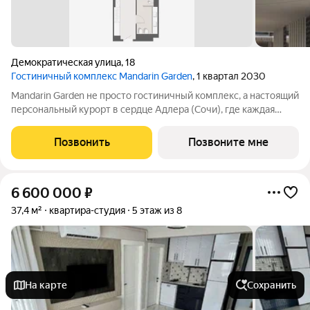
Демократическая улица
,
18
Гостиничный комплекс Mandarin Garden
, 1 квартал 2030
Mandarin Garden не просто гостиничный комплекс, а настоящий
персональный курорт в сердце Адлера (Сочи), где каждая
деталь продумана для тех, кто ценит изысканность,
приватность и безупречный сервис. Комплекс расположится в
Позвонить
Позвоните мне
уникальном месте всего в
6 600 000
₽
37,4 м²
квартира-студия
5 этаж из 8
На карте
Сохранить