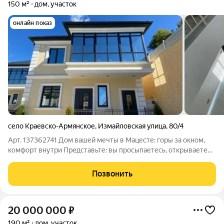
150 м²
дом, участок
онлайн показ
село Краевско-Армянское
,
Измайловская улица
,
80/4
Арт. 137362741 Дом вашей мечты в Мацесте: горы за окном,
комфорт внутри Представьте: вы просыпаетесь, открываете
окно и вдыхаете чистый горный воздух, а перед
глазамивеличественные вершины. Именно так выглядит
Позвонить
жизнь в этом доме на ул. Измайловской в
20 000 000
₽
190 м²
дом, участок