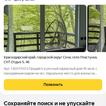
Краснодарский край
,
городской округ Сочи
,
село Пластунка
,
СНТ Отдых-5
,
46
Арт. 135971003 Продаётся уютный каркасный дом 45 кв.м. с
панорамным видом на лес. Идеальное место для жизни на
природе круглый год! Расположение и инфраструктура:
Уединение и тишина: Дом находится на отдельном участке в
Позвонить
окружении леса. Никаких
Сохраняйте поиск и не упускайте