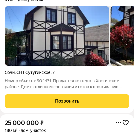
Сочи
,
СНТ Сутугинское
,
7
Номер объекта: 604431. Продается коттедж в Хостинском
районе. Дом в отличном состоянии и готов к проживанию.
Хороший ремонт, дом мебелирован и оснащен техникой.
Благоустроенная территория, каркасный бассейн. Звоните и
Позвонить
получите индивидуальное
25 000 000
₽
180 м²
дом, участок