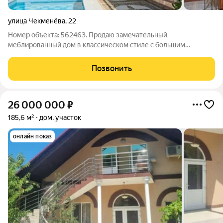
улица Чекменёва
,
22
Номер объекта: 562463. Продаю замечательный
меблированный дом в классическом стиле с большим
(двенадцать соток), ровным участком земли, расположенным
по ул. Чекменева (р-н Мацеста) г. Сочи, в районе с
Позвонить
живописным природным ландшафтом! В шаговой
26 000 000
₽
185,6 м²
дом, участок
онлайн показ