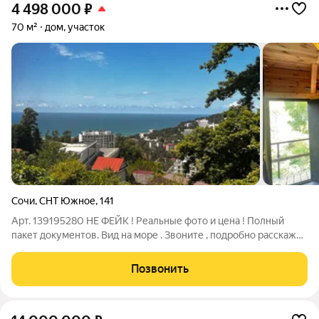
4 498 000
₽
70 м²
дом, участок
Сочи
,
СНТ Южное
,
141
Арт. 139195280 НЕ ФЕЙК ! Реальные фото и цена ! Полный
пакет документов. Вид на море . Звоните , подробно расскажу
и отправлю видео !
Позвонить