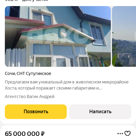
Сочи
,
СНТ Сутугинское
Предлагаем вам уникальный дом в живописном микрорайоне
Хоста, который поражает своими габаритами и
возможностями. С общей площадью 96 квадратных метров и
Агентство Вагин Андрей
участком в 5 соток (фактически 7 соток), вы получите
идеальное пространство для комфортной жизни
Позвонить
Написать
65 000 000
₽