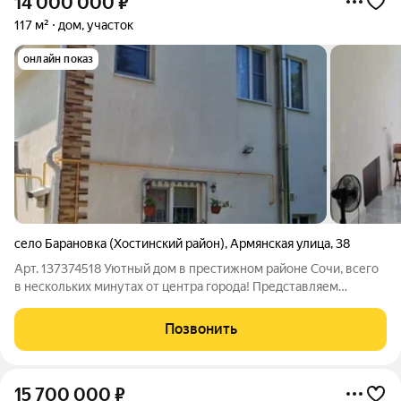
14 000 000
₽
117 м²
дом, участок
онлайн показ
село Барановка (Хостинский район)
,
Армянская улица
,
38
Арт. 137374518 Уютный дом в престижном районе Сочи, всего
в нескольких минутах от центра города! Представляем
вашему вниманию великолепный жилой дом, расположенный
в одном из самых комфортных для проживания районов Сочи.
Позвонить
Удачное расположение
15 700 000
₽