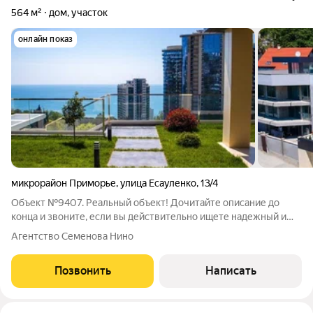
564 м²
дом, участок
онлайн показ
микрорайон Приморье
,
улица Есауленко
,
13/4
Объект №9407. Реальный объект! Дочитайте описание до
конца и звоните, если вы действительно ищете надежный и
чистый вариант.Ваша эксклюзивная вилла на море в Приморье
Агентство Семенова Нино
Представляем уникальное предложение на рынке элитной
недвижимости современную
Позвонить
Написать