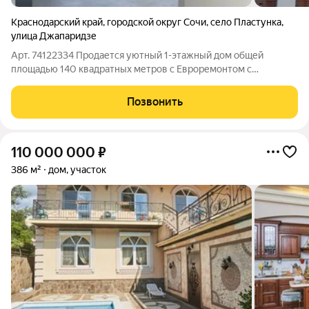
Краснодарский край
,
городской округ Сочи
,
село Пластунка
,
улица Джапаридзе
Арт. 74122334 Продается уютный 1-этажный дом общей
площадью 140 квадратных метров с Евроремонтом с
кухонным гарнитуром, в престижном районе большого Сочи. В
этом доме есть 3 просторные спальни, просторный зал с
Позвонить
кухней, два санузла и уютная прачечная,
110 000 000
₽
386 м²
дом, участок