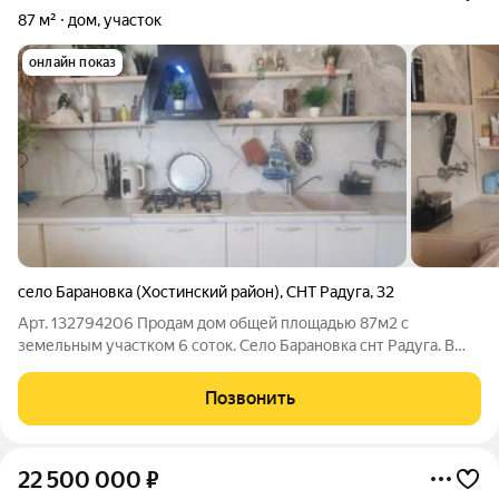
87 м²
дом, участок
онлайн показ
село Барановка (Хостинский район)
,
СНТ Радуга
,
32
Арт. 132794206 Продам дом общей площадью 87м2 с
земельным участком 6 соток. Село Барановка снт Радуга. В
доме новый качественный ремонт, мебель и техника остаётся
новым собственникам. Планировка: большая гостиная, три
Позвонить
спальни, гардеробная, кухня
22 500 000
₽