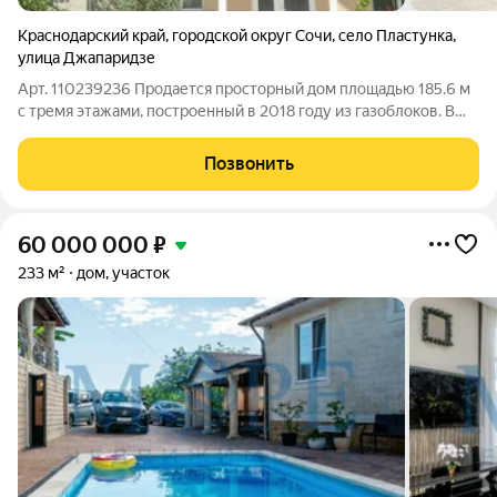
Краснодарский край
,
городской округ Сочи
,
село Пластунка
,
улица Джапаридзе
Арт. 110239236 Продается просторный дом площадью 185.6 м
с тремя этажами, построенный в 2018 году из газоблоков. В
доме выполнен качественный евро ремонт, что видно на
фотографиях. Просторные комнаты с баконами и прекрасным
Позвонить
видрм на горы создающих
60 000 000
₽
233 м²
дом, участок