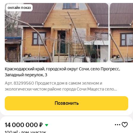
онлайн показ
Краснодарский край
,
городской округ Сочи
,
село Прогресс
,
Западный переулок
,
3
Арт. 83299560 Продается дом в самом зеленом и
экологически чистом районе города Сочи Мацеста село
Прогресс Район, в котором сосредоточена вся необходимая
инфраструктура, а именно: новый прогулочный парк вдоль
Позвонить
набережной реки Мацеста с тематическими
14 000 000
₽
100 м²
дом, участок