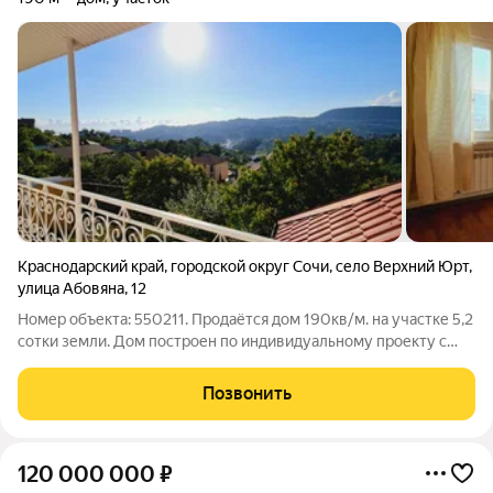
Краснодарский край
,
городской округ Сочи
,
село Верхний Юрт
,
улица Абовяна
,
12
Номер объекта: 550211. Продаётся дом 190кв/м. на участке 5,2
сотки земли. Дом построен по индивидуальному проекту с
хорошо выполненным новым качественным ремонтом.
Подключены все центральные коммуникации, кроме
Позвонить
канализации. Очистка сточных материалов
120 000 000
₽