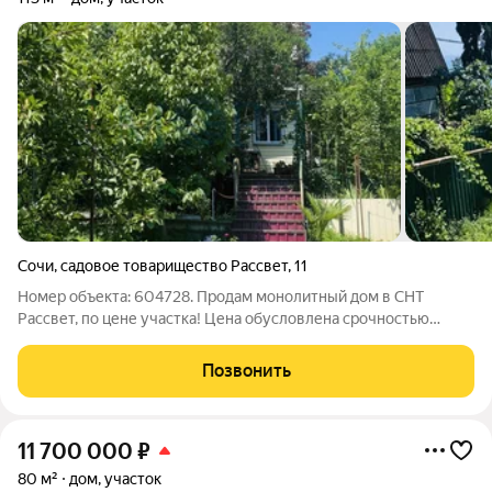
Сочи
,
садовое товарищество Рассвет
,
11
Номер объекта: 604728. Продам монолитный дом в СНТ
Рассвет, по цене участка! Цена обусловлена срочностью
продажи! Этот трехэтажный дом на живописном участке
воплощение вашей мечты о дачной жизни с видом на море!
Позвонить
Погрузитесь в оазис уюта и
11 700 000
₽
80 м²
дом, участок