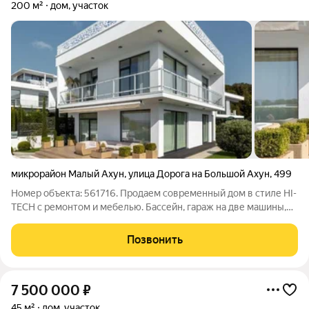
200 м²
дом, участок
микрорайон Малый Ахун
,
улица Дорога на Большой Ахун
,
499
Номер объекта: 561716. Продаем современный дом в стиле HI-
TECH с ремонтом и мебелью. Бассейн, гараж на две машины,
эксплуатируемая кровля, гостиная, 4 спальни, 2 санузла.
Скважина, ЛОС, электричество 15 кВт, ландшафтное
Позвонить
озеленение, видеонаблюдение,
7 500 000
₽
45 м²
дом, участок