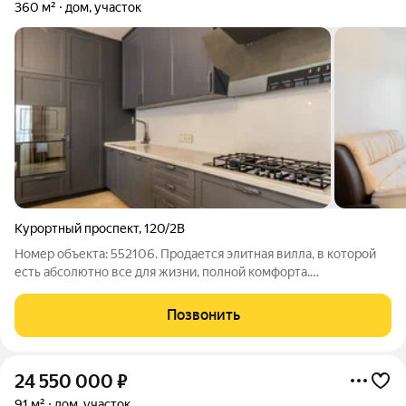
360 м²
дом, участок
Курортный проспект
,
120/2В
Номер объекта: 552106. Продается элитная вилла, в которой
есть абсолютно все для жизни, полной комфорта.
Расположение в лучшем районе курорта. Вилла находится на
территории Мацестинского лесничества, рядом с дачей
Позвонить
Сталина и санаторием «Зеленая Роща».
24 550 000
₽
91 м²
дом, участок