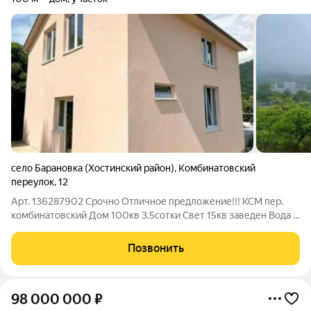
село Барановка (Хостинский район)
,
Комбинатовский
переулок
,
12
Арт. 136287902 Срочно Отличное предложение!!! КСМ пер.
комбинатовский Дом 100кв 3.5сотки Свет 15кв заведен Вода в
доме заведена Канализация ЛОС Ремонт почти закончен Газ
по границе Дорога асфальт Остановка рядом По всем
Позвонить
оставшимся вопросам звоните.
98 000 000
₽