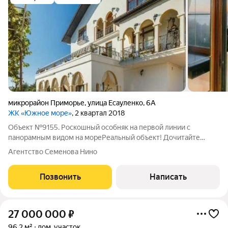
микрорайон Приморье
,
улица Есауленко
,
6А
ЖК «Южное море»
, 2 квартал 2018
Объект №9155. Роскошный особняк на первой линии с
панорамным видом на мореРеальный объект! Дочитайте
описание до конца и звоните, если вы действительно ищете
Агентство Семенова Нино
надежный и чистый вариант.Этот элитный особняк готовое
решение для постоянной жизни на
Позвонить
Написать
27 000 000
₽
96,2 м²
дом, участок