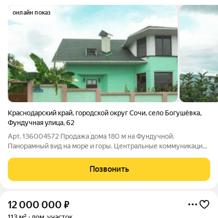
онлайн показ
Краснодарский край
,
городской округ Сочи
,
село Богушёвка
,
Фундучная улица
,
62
Арт. 136004572 Продажа дома 180 м на Фундучной.
Панорамный вид на море и горы. Центральные коммуникации
Описание: Уникальное предложение просторный дом (180 кв.
м) на улице Фундучная в одном из самых престижных районов
Позвонить
Сочи. Из окон открывается
12 000 000
₽
113 м²
дом, участок