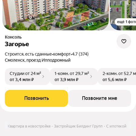
ещё 1 фот
Консоль
Загорье
Строится, есть сданные
•
комфорт
•
4.7 (374)
Смоленск, проезд Ипподромный
Студии
от 24 м²
1-комн.
от 29,7 м²
2-комн.
от 52,7 м
от 3,4 млн ₽
от 3,9 млн ₽
от 5,6 млн ₽
Позвонить
Позвоните мне
ть
Квартира в новостройке
Застройщик Билдинг Групп
С ипотекой