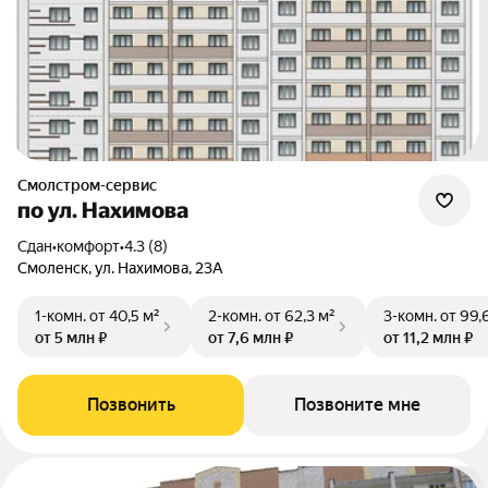
Смолстром-сервис
по ул. Нахимова
Сдан
•
комфорт
•
4.3 (8)
Смоленск, ул. Нахимова, 23А
1-комн.
от 40,5 м²
2-комн.
от 62,3 м²
3-комн.
от 99,
от 5 млн ₽
от 7,6 млн ₽
от 11,2 млн ₽
Позвонить
Позвоните мне