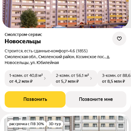
Смолстром-сервис
Новосельцы
Строится, есть сданные
•
комфорт
•
4.6 (1855)
Смоленская обл., Смоленский район, Козинское пос., д.
Новосельцы, ул. Юбилейная
1-комн.
от 40,8 м²
2-комн.
от 56,1 м²
3-комн.
от 88,6
от 4,2 млн ₽
от 5,7 млн ₽
от 8,5 млн ₽
Позвонить
Позвоните мне
рассрочка с ПВ 30%
3D-тур