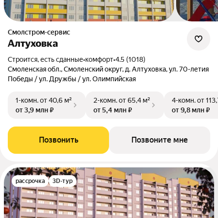
Смолстром-сервис
Алтуховка
Строится, есть сданные
•
комфорт
•
4.5 (1018)
Смоленская обл., Смоленский округ, д. Алтуховка, ул. 70-летия
Победы / ул. Дружбы / ул. Олимпийская
1-комн.
от 40,6 м²
2-комн.
от 65,4 м²
4-комн.
от 113
от 3,9 млн ₽
от 5,4 млн ₽
от 9,8 млн ₽
Позвонить
Позвоните мне
рассрочка
3D-тур