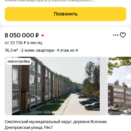
комнатная квартира улучшеной планировки с
ИНДИВИДУАЛЬНЫМ ОТОПЛЕНИЕМ в уникальном, по своему
местонахождению, т.к., находится в непосредственной
Позвонить
близости от центра, на тихой зеленой улице
8 050 000
₽
от 33 736 ₽ в месяц
76,3 м²
2-комн. квартира
4 этаж из 4
новостройка
Смоленский муниципальный округ
,
деревня Ясенная
,
Днепровская улица
,
19к7