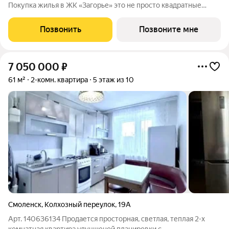
Покупка жилья в ЖК «Загорье» это не просто квадратные
метры. Это осознанный выбор стиля жизни, где экология,
транспортная доступность и абсолютный комфорт идеально
Позвонить
Позвоните мне
сбалансированы в одной точке.
7 050 000
₽
61 м²
2-комн. квартира
5 этаж из 10
Смоленск
,
Колхозный переулок
,
19А
Арт. 140636134 Продается просторная, светлая, теплая 2-х