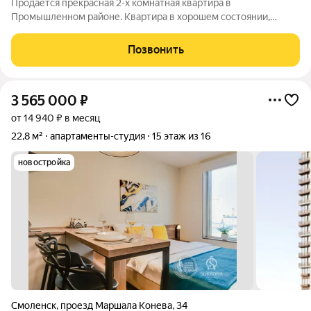
Продаётся прекрасная 2-х комнатная квартира в
Промышленном районе. Квартира в хорошем состоянии,
комнаты на две стороны, сан.узел раздельный в плитке, трубы
заменены. Квартира продаётся с мебелью и бытовой техникой.
Позвонить
Отличное месторасположение дома,
3 565 000
₽
от 14 940 ₽ в месяц
22,8 м²
апартаменты-студия
15 этаж из 16
новостройка
Смоленск
,
проезд Маршала Конева
,
34