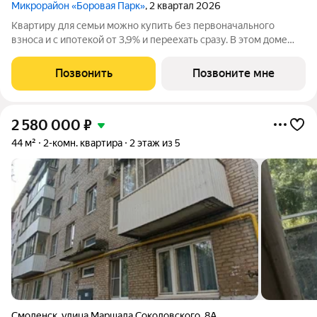
Микрорайон «Боровая Парк»
, 2 квартал 2026
Квартиру для семьи можно купить без первоначального
взноса и с ипотекой от 3,9% и переехать сразу. В этом доме
дети спокойно гуляют во дворе, а родители не смотрят в окно
каждые две минуты и не переживают из-за машин и
Позвонить
Позвоните мне
посторонних. Жизнь, удобная
2 580 000
₽
44 м²
2-комн. квартира
2 этаж из 5
Смоленск
,
улица Маршала Соколовского
,
8А