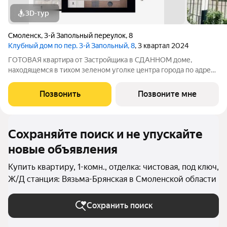
3D-тур
Смоленск
,
3-й Запольный переулок
,
8
Клубный дом по пер. 3-й Запольный, 8
, 3 квартал 2024
ГОТОВАЯ квартира от Застройщика в СДАННОМ доме,
находящемся в тихом зеленом уголке центра города по адресу
3-й Запольный переулок, дом 8 (пересечение ул. Твардовского
и ул. Чаплина). Квартира подходит под военную, семейную
Позвонить
Позвоните мне
ипотеку 6% и ИТ! -
Сохраняйте поиск и не упускайте
новые объявления
Купить квартиру, 1-комн., отделка: чистовая, под ключ,
Ж/Д станция: Вязьма-Брянская в Смоленской области
Сохранить поиск