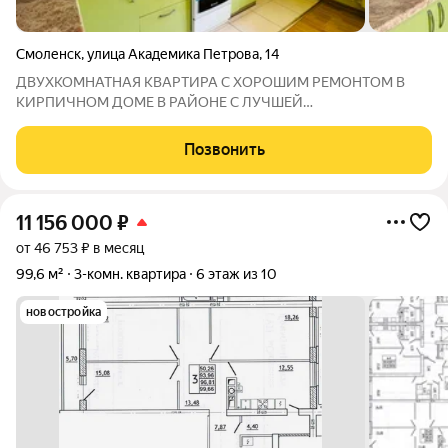
Смоленск
,
улица Академика Петрова
,
14
ДВУХКОМНАТНАЯ КВАРТИРА С ХОРОШИМ РЕМОНТОМ В
КИРПИЧНОМ ДОМЕ В РАЙОНЕ С ЛУЧШЕЙ
ИНФРАСТРУКТУРОЙ РЯДОМ !!! Двухкомнатная квартира
улучшенной планировки в теплом кирпичном доме. Комнаты
Позвонить
изолированные, санузел раздельный, большая застекленная
лоджия.
11 156 000
₽
от 46 753 ₽ в месяц
99,6 м²
3-комн. квартира
6 этаж из 10
новостройка