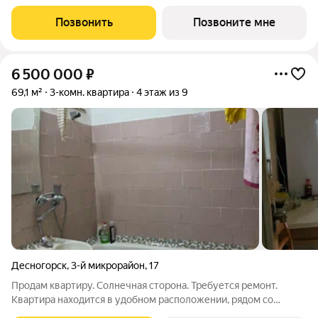
Консоль девелопмент. Жилой комплекс «Спортивный» в
Смоленской области, г. Дорогобуж - многоквартирный 5-ти
Позвонить
Позвоните мне
этажный жилой дом.
6 500 000
₽
69,1 м²
3-комн. квартира
4 этаж из 9
Десногорск
,
3-й микрорайон
,
17
Продам квартиру. Солнечная сторона. Требуется ремонт.
Квартира находится в удобном расположении, рядом со
школой, дет садом, магазины и остановка автобусов. Во дворе