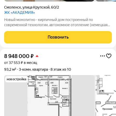
Смоленск
,
улица Крупской
,
60/2
ЖК «АКАДЕМИЯ»
Новый монолитно - кирпичный дом построенный по
современной технологии, автономное отопление (немецкая
тепловая станция в каждой квартире и отдельный тепловой
счётчик на площадке), комнаты изолированные, с/у
Позвонить
раздельный, удобная прихожая, качественный
8 948 000
₽
от 37 553 ₽ в месяц
93,2 м²
3-комн. квартира
8 этаж из 10
новостройка