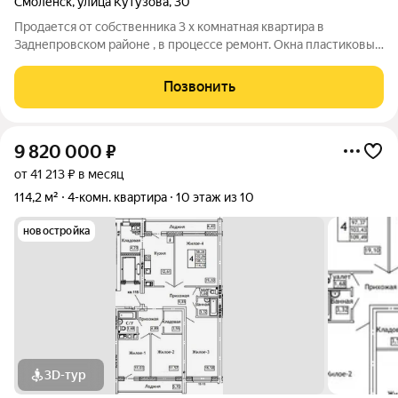
Смоленск
,
улица Кутузова
,
30
Продается от собственника 3 х комнатная квартира в
Заднепровском районе , в процессе ремонт. Окна пластиковые
, в с/ у плитка , на кухне и в прихожей плитка . Остается
ламинат, входная дверь, газовая плита, стиральная машинка ,
Позвонить
установлена душевая
9 820 000
₽
от 41 213 ₽ в месяц
114,2 м²
4-комн. квартира
10 этаж из 10
новостройка
3D-тур