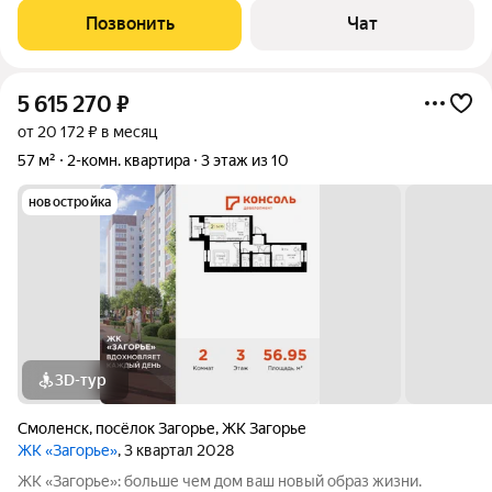
новая большая парковка.
Позвонить
Чат
5 615 270
₽
от 20 172 ₽ в месяц
57 м²
2-комн. квартира
3 этаж из 10
новостройка
3D-тур
Смоленск
,
посёлок Загорье
,
ЖК Загорье
ЖК «Загорье»
, 3 квартал 2028
ЖК «Загорье»: больше чем дом ваш новый образ жизни.