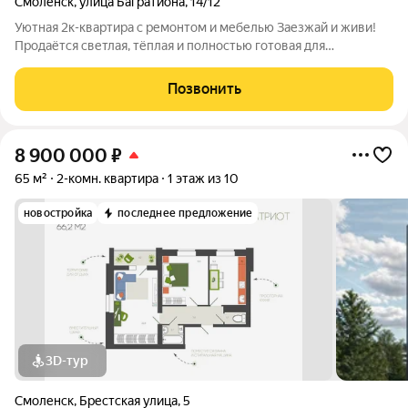
Смоленск
,
улица Багратиона
,
14/12
Уютная 2к-квартира с ремонтом и мебелью Заезжай и живи!
Продаётся светлая, тёплая и полностью готовая для
комфортной жизни двухкомнатная квартира. Отличный
вариант как для собственного проживания, так и для сдачи в
Позвонить
аренду! Главные преимущества
8 900 000
₽
65 м²
2-комн. квартира
1 этаж из 10
новостройка
последнее предложение
3D-тур
Смоленск
,
Брестская улица
,
5