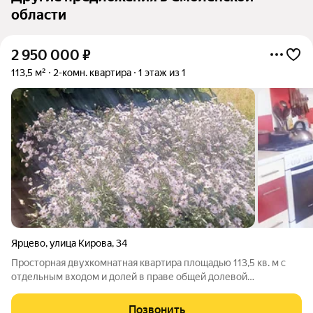
области
2 950 000
₽
113,5 м²
2-комн. квартира
1 этаж из 1
Ярцево
,
улица Кирова
,
34
Просторная двухкомнатная квартира площадью 113,5 кв. м с
отдельным входом и долей в праве общей долевой
собственности на земельный участок. Квартира подойдет тем,
кто хочет получить преимущества частного дома, сохранив
Позвонить