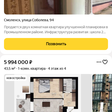
Смоленск
,
улица Соболева
,
94
Продается двух комнатная квартира улучшенной планировки в
Промышленном районе. Инфраструктура развитая : школа 2
остановки от дома, детский садик в шаговой доступности ,
магазины и остановка в шаговой доступности ( маршрутка
Позвонить
ходит каждые 10-15
5 994 000
₽
43,5 м²
1-комн. квартира
4 этаж из 4
новостройка