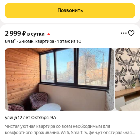
комфортного пребывания как на длительный срок , так и
несколько дней!! Наши гости попадут в абсолютно ЧИСТЫЕ
Позвонить
апартаменты!!! Смело
2 999
₽
в сутки
84 м²
2-комн. квартира
1 этаж из 10
улица 12 лет Октября
,
9А
Чистая уютная квартира со всем необходимым для
комфортного проживания. Wi fi, Smart rv, фен,утюг,стиральная
машина. Квартира сдаётся от собственника! без скрытых