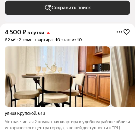
Сохранить поиск
4 500
₽
в сутки
62 м²
2-комн. квартира
10 этаж из 10
улица Крупской
,
61В
Уютная чистая 2-комнатная квартира в удобном районе вблизи
исторического центра города, в пешей доступности к ТРЦ
Маакси. Цена указана за двух человек, каждый следующий