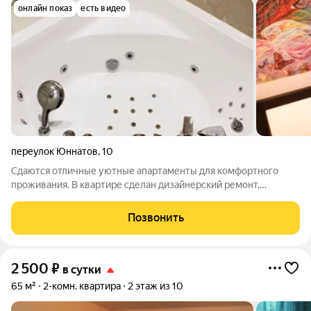
онлайн показ
есть видео
переулок Юннатов
,
10
Сдаются отличные уютные апартаменты для комфортного
проживания. В квартире сделан дизайнерский ремонт,
джакузи, несколько типов подсветки в спальне. Имеется все
необходимое, фен, утюг, кабельное TV, скоростной интернет
Позвонить
WI-FI, стиральная машинка
2 500
₽
в сутки
65 м²
2-комн. квартира
2 этаж из 10