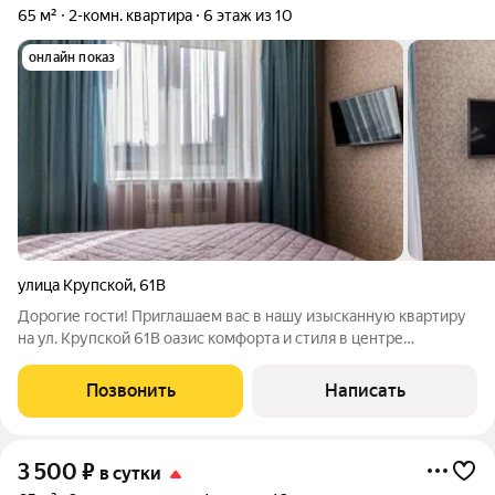
65 м²
2-комн. квартира
6 этаж из 10
онлайн показ
улица Крупской
,
61В
Дорогие гости! Приглашаем вас в нашу изысканную квартиру
на ул. Крупской 61В оазис комфорта и стиля в центре
Смоленска. Здесь каждый уголок оформлен с любовью для
вашего удобства и эстетического удовольствия. Позвольте
Позвонить
Написать
себе окунуться в атмосферу
3 500
₽
в сутки