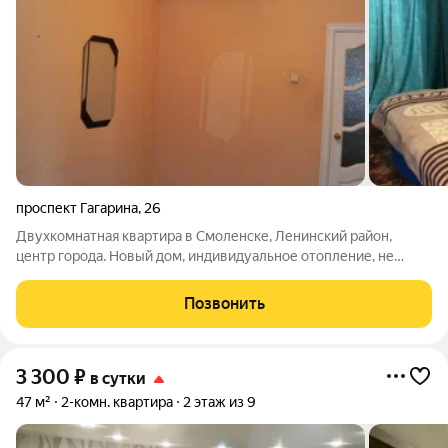
проспект Гагарина
,
26
Двухкомнатная квартира в Смоленске, Ленинский район,
центр города. Новый дом, индивидуальное отопление, не
угловая, зимой тепло, летом прохладно. имеется лоджия,
которая застеклена. санузел раздельный, пластиковые окна.
Позвонить
Расчётный час 12.00 дня.
3 300
₽
в сутки
47 м²
2-комн. квартира
2 этаж из 9