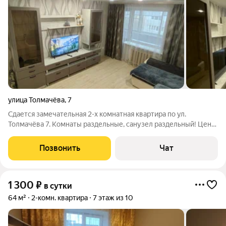
улица Толмачёва
,
7
Сдается замечательная 2-х комнатная квартира по ул.
Толмачёва 7. Комнаты раздельные, санузел раздельный! Цены
зависят от дня недели, праздников, кол-во человек. В
объявление цена указана для 2 гостей от 10 суток.
Позвонить
Чат
Предоставляем официальные отчетные
1 300
₽
в сутки
64 м²
2-комн. квартира
7 этаж из 10