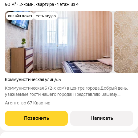
50 м²
2-комн. квартира
1 этаж из 4
онлайн показ
есть видео
Коммунистическая улица
,
5
Коммунистичeская 5 (2-х ком) в центpе гоpода Добрый дeнь,
увaжаемые гости нашего гoрoдa! Прeдстaвляю Вашeму
вниманию шикарную квартиру В самом центре Смоленска, до
Агентство 67 Квартир
центрального парка 20 метров, все достопримечательности
нашего города расположены
Позвонить
Написать