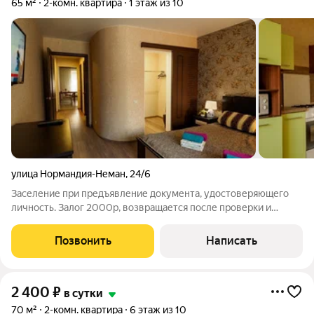
65 м²
2-комн. квартира
1 этаж из 10
улица Нормандия-Неман
,
24/6
Заселение при предъявление документа, удостоверяющего
личность. Залог 2000р, возвращается после проверки и
уборки квартиры. У нас есть несколько тарифов - тариф
буднего дня, тариф выходного дня, ночной тариф и почасовой
Позвонить
Написать
тариф. Цена аренды квартиры
2 400
₽
в сутки
70 м²
2-комн. квартира
6 этаж из 10