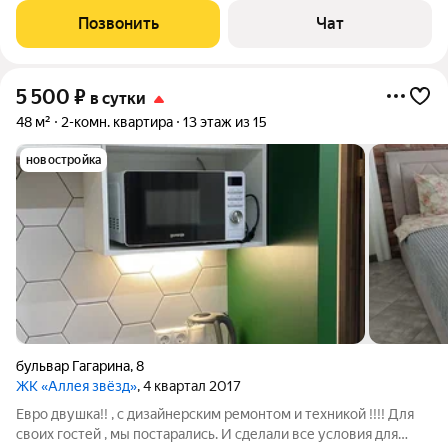
+500 за ночь. Максимальное размещение 4 гостя.
Позвонить
Чат
5 500
₽
в сутки
48 м²
2-комн. квартира
13 этаж из 15
новостройка
бульвар Гагарина
,
8
ЖК «Аллея звёзд»
, 4 квартал 2017
Евро двушка!! , с дизайнерским ремонтом и техникой !!!! Для
своих гостей , мы постарались. И сделали все условия для