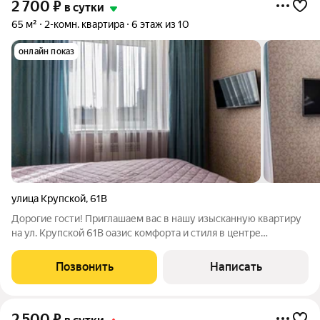
2 700
₽
в сутки
65 м²
2-комн. квартира
6 этаж из 10
онлайн показ
улица Крупской
,
61В
Дорогие гости! Приглашаем вас в нашу изысканную квартиру
на ул. Крупской 61В оазис комфорта и стиля в центре
Смоленска. Здесь каждый уголок оформлен с любовью для
вашего удобства и эстетического удовольствия. Позвольте
Позвонить
Написать
себе окунуться в атмосферу
2 500
₽