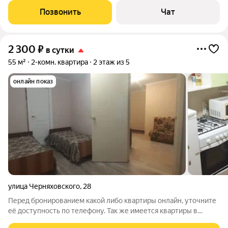
платежей и дополнительных комиссий . Квартира находится в
Позвонить
Чат
5 мин ходьбы от Ж/Д и Авто
2 300
₽
в сутки
55 м²
2-комн. квартира
2 этаж из 5
онлайн показ
улица Черняховского
,
28
Перед бронированием какой либо квартиры онлайн, уточните
её доступность по телефону. Так же имеется квартиры в
разных районах города, смотрите профиль. Квартиры не