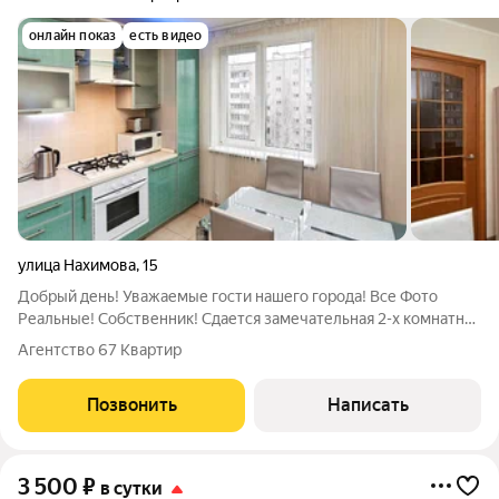
онлайн показ
есть видео
улица Нахимова
,
15
Добрый день! Уважаемые гости нашего города! Все Фото
Реальные! Собственник! Сдается замечательная 2-х комнатная
квартира по ул. Нахимова. Комнаты раздельные, санузел
Агентство 67 Квартир
раздельный! В квартире полностью новая техника, поэтому
наши гости могут не
Позвонить
Написать
3 500
₽
в сутки