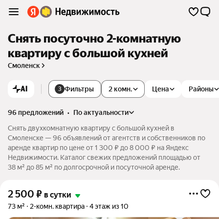
Снять посуточно 2-комнатную
квартиру с большой кухней
Смоленск
AI
Фильтры
2 комн.
Цена
Районы
3
96 предложений
•
по актуальности
Снять двухкомнатную квартиру с большой кухней в
Смоленске — 96 объявлений от агентств и собственников по
аренде квартир по цене от 1 300 ₽ до 8 000 ₽ на Яндекс
Недвижимости. Каталог свежих предложений площадью от
38 м² до 85 м² по долгосрочной и посуточной аренде.
2 500
₽
в сутки
73 м²
2-комн. квартира
4 этаж из 10