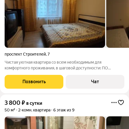
проспект Строителей
,
7
Чистая уютная квартира со всем необходимым для
комфортного проживания, в шаговой доступности: ПО
Кристалл, Полиграфкомбинат ТРЦ МАКСИ, ТРЦ РИО,
ЛЕДОВЫЙ ДВОРЕЦ(на ул. 25ое сентября), ФЕДЕРАЛЬНЫЙ
Позвонить
Чат
ЦЕНТР ТРАВМАТОЛОГИИ и ОРТОПЕДИИ ,рестораны
"ДВОРЯНСКОЕ
3 800
₽
в сутки
50 м²
2-комн. квартира
6 этаж из 9