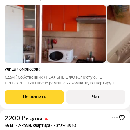
улица Ломоносова
Сдам ( Собственник ) РЕАЛЬНЫЕ ФОТО.Чистую,НЕ
ПРОКУРЕННУЮ после ремонта 2х.комнатную квартиру в
Новом доме. Индивидуальное отопление. Техника:Стиральная
машинка,холодильник,ЖК-ТВ,утюг и гладильная доска,
Позвонить
Чат
СВЧ,чайник, бесплатный wi-fi. Гель для душа,
2 200
₽
в сутки
55 м²
2-комн. квартира
7 этаж из 10