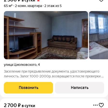
в сутки
65 м²
2-комн. квартира
2 этаж из 5
улица Циолковского
,
4
Заселение при предъявление документа, удостоверяющего
личность. Залог 1000-2000р, возвращается после проверки и
уборки квартиры. В профиле еще больше квартир, переходите,
выбирайте свою Без посредников, без комиссий, без переплат.
Позвонить
Написать
У нас есть
2 700
₽
в сутки