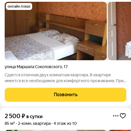
онлайн показ
улица Маршала Соколовского
,
17
Сдается отличная двух комнатная квартира. В квартире
имеется все необходимое для комфортного проживания. При
длительном проживании готовы предоставить скидку. В
квартире имеется двух спальный диван и двух сальная
Позвонить
кровать. Фен, утюг, гладильня доска,
2 500
₽
в сутки
85 м²
2-комн. квартира
4 этаж из 10