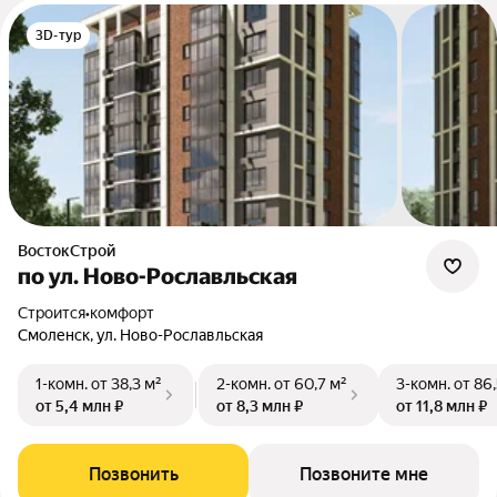
3D-тур
ВостокСтрой
по ул. Ново-Рославльская
Строится
•
комфорт
Смоленск, ул. Ново-Рославльская
1-комн.
от 38,3 м²
2-комн.
от 60,7 м²
3-комн.
от 86,
от 5,4 млн ₽
от 8,3 млн ₽
от 11,8 млн ₽
Позвонить
Позвоните мне