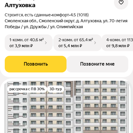
Алтуховка
Строится, есть сданные
•
комфорт
•
4.5 (1018)
Смоленская обл., Смоленский округ, д. Алтуховка, ул. 70-летия
Победы / ул. Дружбы / ул. Олимпийская
1-комн.
от 40,6 м²
2-комн.
от 65,4 м²
4-комн.
от 113
от 3,9 млн ₽
от 5,4 млн ₽
от 9,8 млн ₽
Позвонить
Позвоните мне
рассрочка с ПВ 30%
3D-тур