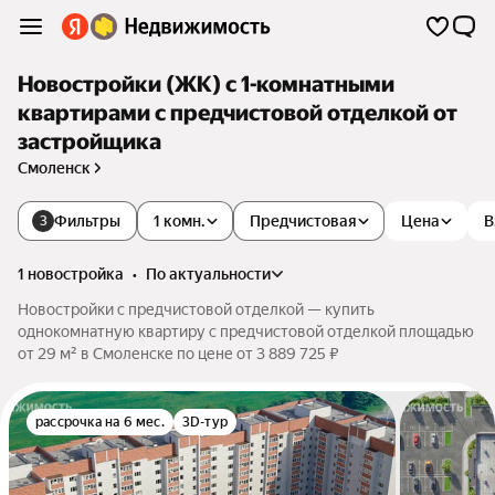
Новостройки (ЖК) с 1-комнатными
квартирами с предчистовой отделкой от
застройщика
Смоленск
Фильтры
1 комн.
Предчистовая
Цена
В
3
1 новостройка
•
по актуальности
Новостройки с предчистовой отделкой — купить
однокомнатную квартиру с предчистовой отделкой площадью
от 29 м² в Смоленске по цене от 3 889 725 ₽
рассрочка на 6 мес.
3D-тур