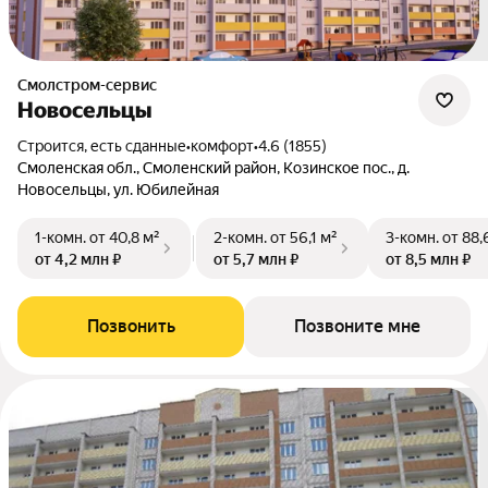
Смолстром-сервис
Новосельцы
Строится, есть сданные
•
комфорт
•
4.6 (1855)
Смоленская обл., Смоленский район, Козинское пос., д.
Новосельцы, ул. Юбилейная
1-комн.
от 40,8 м²
2-комн.
от 56,1 м²
3-комн.
от 88,
от 4,2 млн ₽
от 5,7 млн ₽
от 8,5 млн ₽
Позвонить
Позвоните мне