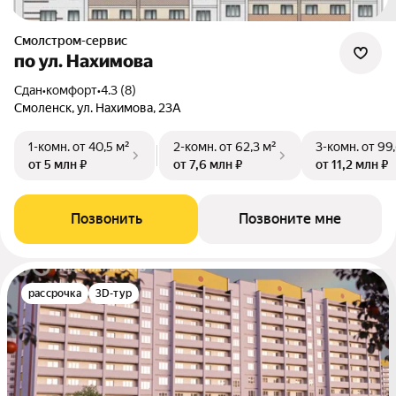
Смолстром-сервис
по ул. Нахимова
Сдан
•
комфорт
•
4.3 (8)
Смоленск, ул. Нахимова, 23А
1-комн.
от 40,5 м²
2-комн.
от 62,3 м²
3-комн.
от 99
от 5 млн ₽
от 7,6 млн ₽
от 11,2 млн ₽
Позвонить
Позвоните мне
рассрочка
3D-тур