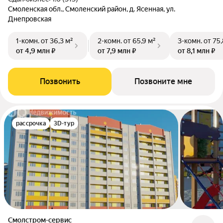
Смоленская обл., Смоленский район, д. Ясенная, ул.
Днепровская
1-комн.
от 36,3 м²
2-комн.
от 65,9 м²
3-комн.
от 75,
от 4,9 млн ₽
от 7,9 млн ₽
от 8,1 млн ₽
Позвонить
Позвоните мне
рассрочка
3D-тур
Смолстром-сервис