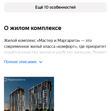
Кладовые
есть
Детская площадка
Ещё 10 особенностей
есть
Спортивная площадка
есть
О жилом комплексе
Жилой комплекс «Мастер и Маргарита» — это
современное жильё класса «комфорт», где приоритет
отдаётся качеству жизни и удобству жильцов. Проект
предлагает разнообразные планировки: от
Полное описание
однокомнатных квартир до просторных
трёхкомнатных и четырёхкомнатных. Высота
потолков от 2,7 до 3 метров создаёт ощущение
простора. Особое внимание уделено двухуровневым
квартирам с террасами.
Транспортная доступность