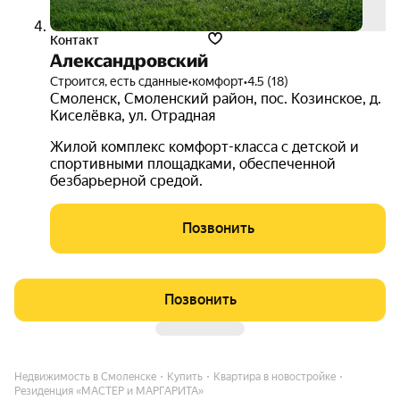
Контакт
Александровский
Строится, есть сданные
•
комфорт
•
4.5 (18)
Смоленск
,
Смоленский район
,
пос. Козинское
,
д.
Киселёвка
,
ул. Отрадная
Жилой комплекс комфорт-класса с детской и
спортивными площадками, обеспеченной
безбарьерной средой.
Позвонить
Позвонить
Недвижимость в Смоленске
Купить
Квартира в новостройке
Резиденция «МАСТЕР и МАРГАРИТА»