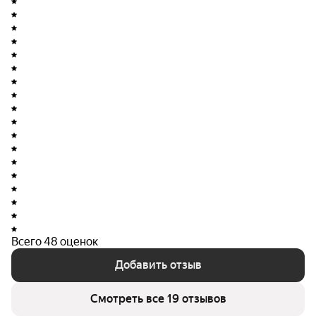
пространство по своему вкусу.
О застройщике
Застройщиком комплекса является ООО СЗ «Город
Будущего». Это компания, созданная коллективом
квалифицированных специалистов, которые
стремятся строить комфортное жильё премиум-
класса по доступным ценам. Компания была основана
в 2019 году и зарекомендовала себя как надёжный
застройщик, который заботится о своих клиентах и их
потребностях.
Всего 48 оценок
Добавить отзыв
Смотреть все 19 отзывов