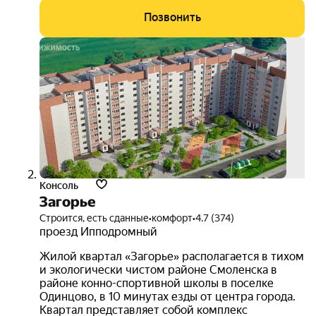
Позвонить
расс
на 6 
3D-
тур
Консоль
Загорье
Строится, есть сданные
•
комфорт
•
4.7 (374)
проезд Ипподромный
Жилой квартал «Загорье» располагается в тихом
и экологически чистом районе Смоленска в
районе конно-спортивной школы в поселке
Одинцово, в 10 минутах езды от центра города.
Квартал представляет собой комплекс