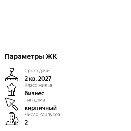
Параметры ЖК
Срок сдачи
2 кв. 2027
Класс жилья
бизнес
Этажность
16
Тип дома
Отделка
черновая
Высота потолков
2,7 — 3 м
кирпичный
Паркинг, машиноместа
есть открытый
Число корпусов
Тип договора
ДДУ, 214 ФЗ
2
Очереди
1
Число квартир
245