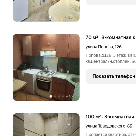
современным ремонтом,
+
25
70 м² · 3-комнатная 
улица Попова
,
126
Попова д.126, 3 этаж, кв.
кв.центральн.отоплен. 66
:9м.,кладовка:2м., 2ком
обои. 1 комната :побеле
Показать телефон
кухня: гипсокартон
+
16
100 м² · 3-комнатная
улица Твардовского
,
8Б
Продается квартира, от с