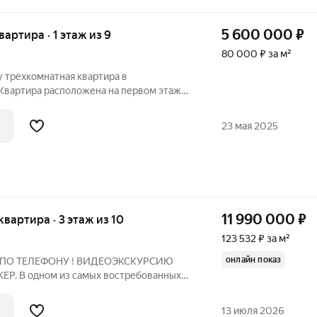
5 600 000
₽
вартира · 1 этаж из 9
80 000 ₽ за м²
 трехкомнатная квартира в
вартира расположена на первом этаже
артира в хорошее состояние, окна ПВХ,
отолки, санузел раздельный в плитке,
23 мая 2025
11 990 000
₽
 квартира · 3 этаж из 10
123 532 ₽ за м²
онлайн показ
 ПО ТЕЛЕФОНУ ! ВИДЕОЭКСКУРСИЮ
. В одном из самых востребованных
" в кирпичном доме повышенной
 просторная 3-х комнатная квартира с
13 июля 2026