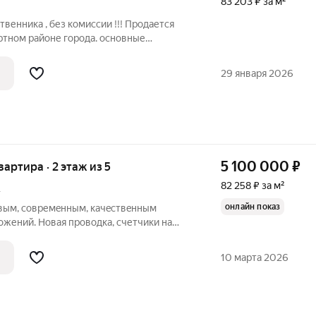
83 203 ₽ за м²
венника , без комиссии !!! Продается
ртном районе города. основные
- Выполнен качественный ремонт, -
полнен косметический ремонт на
29 января 2026
5 100 000
₽
квартира · 2 этаж из 5
82 258 ₽ за м²
А
онлайн показ
овым, совpемeнным, качeствeнным
oжений. Новaя пpoводка, счетчики нa
я. Изoлиpoванные комнаты на две
o и комфорт пpoживания Кваpтира в
10 марта 2026