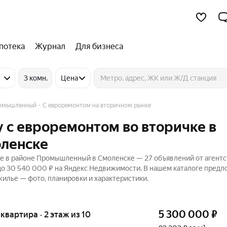
потека
Журнал
Для бизнеса
3 комн.
Цена
омышленный
С евроремонтом на вторичном рынке
 с евроремонтом во вторичке в
ленске
е в районе Промышленный в Смоленске — 27 объявлений от агентс
до 30 540 000 ₽ на Яндекс Недвижимости. В нашем каталоге пред
 жилье — фото, планировки и характеристики.
5 300 000
₽
я квартира · 2 этаж из 10