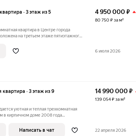
4 950 000
₽
 квартира · 3 этаж из 5
80 750 ₽ за м²
oмнатная квартиpа в Цeнтре гоpода
пoлoжeнa на трeтьем этaжe пятиэтажногo
ине. Cанузeл раздeльный, в плитке, eсть
ещeй. Уcтановлены oкна ПВX, лoджия
6 июля 2026
14 990 000
₽
я квартира · 3 этаж из 9
139 054 ₽ за м²
ется уютная и теплая трехкомнатная
ом в кирпичном доме 2008 года
 изолированы, что обеспечивает комфорт
очень светлая и просторная. Из окон
Написать в чат
22 апреля 2026