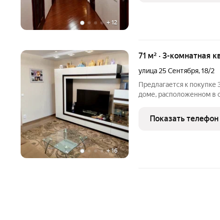
+
12
71 м² · 3-комнатная к
улица 25 Сентября
,
18/2
Предлагается к покупке 
доме, расположенном в 
(ликвидном) месте, ул. 25
на две стороны. Предпо
Показать телефон
технический), с
+
16