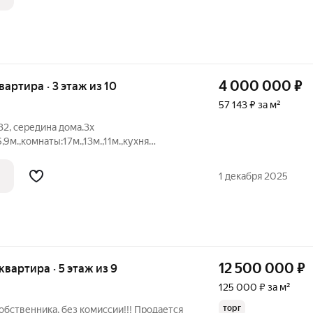
 мебелью и
4 000 000
₽
квартира · 3 этаж из 10
57 143 ₽ за м²
132, середина дома.3х
,9м.,комнаты:17м.,13м.,11м.,кухня
наты :натяжные потолки, ламинат, хорошие
но, линолеум,обои переклеивать.Коридор-
1 декабря 2025
12 500 000
₽
 квартира · 5 этаж из 9
125 000 ₽ за м²
торг
обственника, без комиссии!!! Продается