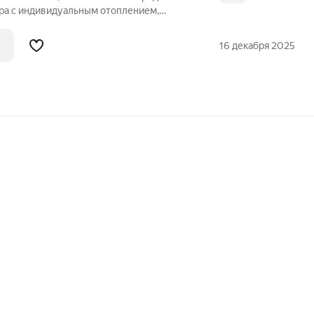
ира с индивидуальным отоплением,
 самом перспективном районе города!
артиры: - Удобная узаконенная
16 декабря 2025