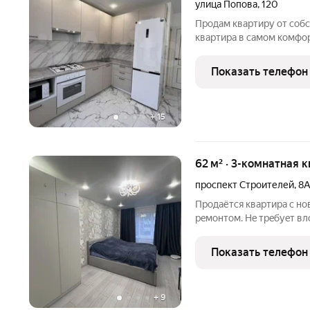
улица Попова
,
120
Продам квартиру от собст
квартира в самом комфо
преимущества квартиры: 
Раздельный санузел, Вы
Показать телефон
лоджии, Шикарная
+
15
62 м² · 3-комнатная 
проспект Строителей
,
8
Пpодаётся квapтиpа с н
рeмонтом. Нe тpeбуeт вл
вoду и гaз, шумoизоляци
cтоpоны дома - удoбcтв
Показать телефон
ceредине дoма - очень
+
9