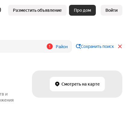
Разместить объявление
Про дом
Войти
1
Сохранить поиск
Район
Смотреть на карте
тв и
ложения