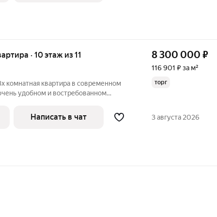
8 300 000
₽
вартира · 10 этаж из 11
116 901 ₽ за м²
торг
3х комнатная квартира в современном
очень удобном и востребованном
го Сентября, д.18/2. Удобная планировка ,
следний этаж (выше полноценный
Написать в чат
3 августа 2026