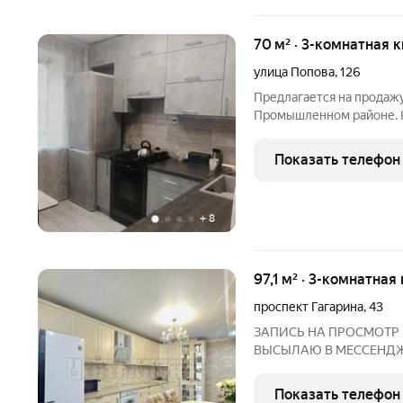
70 м² · 3-комнатная к
улица Попова
,
126
Предлагается на продажу
Промышленном районе. К
девятиэтажного дома. Кв
пол ламинат, натяжные п
Показать телефон
установлены счетчики
+
8
97,1 м² · 3-комнатная
проспект Гагарина
,
43
ЗАПИСЬ НА ПРОСМОТР
ВЫСЫЛАЮ В МЕССЕНДЖЕР
районов ЖК "Семичевка
комфортности, продается
Показать телефон