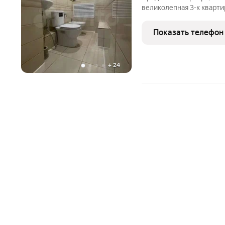
великолепная 3-к кварт
шикарной планировки, в
Преимущества данной кв
Показать телефон
планировка.( спальни
+
24