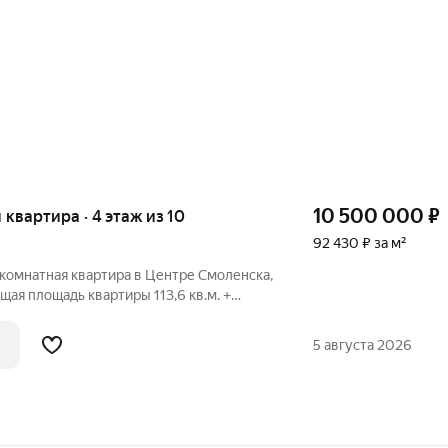
10 500 000
₽
я квартира · 4 этаж из 10
92 430 ₽ за м²
комнатная квартира в Центре Смоленска,
щая площадь квартиры 113,6 кв.м. +
овка - большая гостиная, просторная
нет. Установлен дополнительный
5 августа 2026