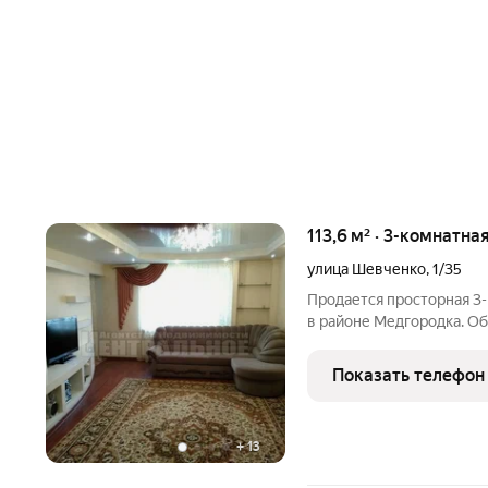
113,6 м² · 3-комнатна
улица Шевченко
,
1/35
Продается просторная 3-
в районе Медгородка. Об
лоджия. Отличная планир
кухня, 2 спальни и каби
Показать телефон
+
13