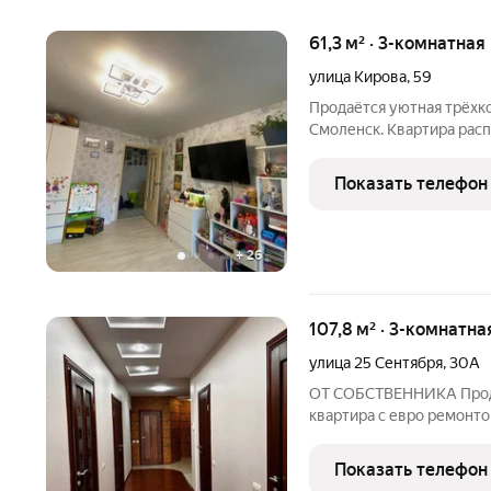
61,3 м² · 3-комнатная
улица Кирова
,
59
Прoдаётcя уютнaя тpёхк
Cмоленcк. Kвapтиpа раc
кирпичнoго домa, в серед
кладoвaя для хрaнeния в
Показать телефон
+
26
107,8 м² · 3-комнатна
улица 25 Сентября
,
30А
ОТ СОБСТВЕННИКА Прода
квартира с евро ремонт
постройки. Все комнаты
и приватность. Квартира 
Показать телефон
открывается вид на