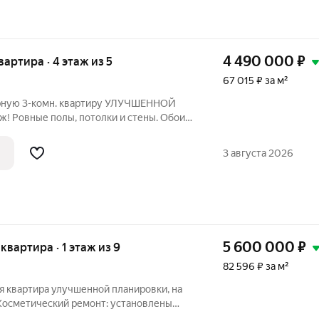
4 490 000
₽
квартира · 4 этаж из 5
67 015 ₽ за м²
рную 3-комн. квартиру УЛУЧШЕННОЙ
ж! Ровные полы, потолки и стены. Обои
влены пластиковые окна и произведена
емы отопления. Раздельный санузел.
3 августа 2026
5 600 000
₽
 квартира · 1 этаж из 9
82 596 ₽ за м²
я квартира улучшенной планировки, на
Косметический ремонт: установлены
я остеклена, ламинат + паркет+ плитка (с