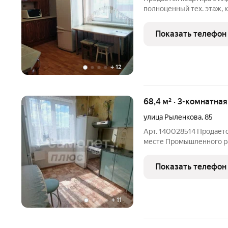
полноценный тех. этаж, к
плитка, встроенная кухня
Показать телефон
+
12
68,4 м² · 3-комнатна
улица Рыленкова
,
85
Арт. 140028514 Продаетс
месте Промышленного ра
проезжей дороги, рядом
№ 37, два детских сада, 
Показать телефон
магазины "
+
11