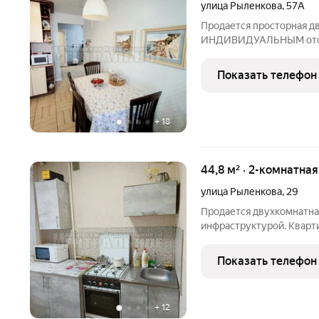
улица Рыленкова
,
57А
Продается просторная д
ИНДИВИДУАЛЬНЫМ отопл
доме с закрытой террит
качественный ремонт. Са
Показать телефон
В комнатах и прихожей -
+
18
44,8 м² · 2-комнатна
улица Рыленкова
,
29
Продается двухкомнатная
инфраструктурой. Кварти
ремонтом, теплая , в хо
изолированные, раздельн
Показать телефон
продаже остается: кухня
+
12