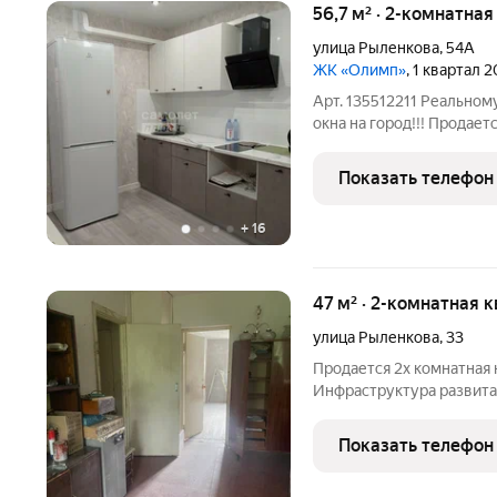
56,7 м² · 2-комнатная
улица Рыленкова
,
54А
ЖК «Олимп»
, 1 квартал 
Арт. 135512211 Реальном
окна на город!!! Продае
отоплением в новом кир
ремонтом и мебельюком
Показать телефон
угловая
+
16
47 м² · 2-комнатная 
улица Рыленкова
,
33
Продается 2х комнатная
Инфраструктура развитая
школы , детские сады, ос
автобуса ) хорошая транс
Показать телефон
Смоленска ,