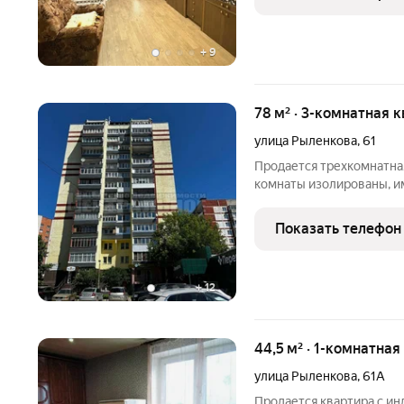
6 кв.м.
+
9
78 м² · 3-комнатная 
улица Рыленкова
,
61
Продается трехкомнатна
комнаты изолированы, им
В квартиpe заменена вся
отштукатурены и покраш
Показать телефон
комнатах, кроме
+
12
44,5 м² · 1-комнатна
улица Рыленкова
,
61А
Продается квартира с и