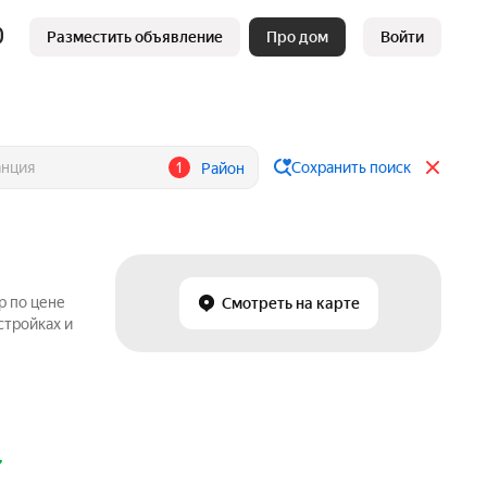
Разместить объявление
Про дом
Войти
1
Сохранить поиск
Район
р по цене
Смотреть на карте
стройках и