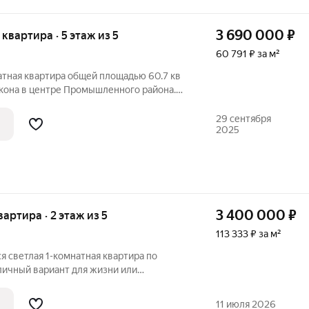
3 690 000
₽
я квартира · 5 этаж из 5
60 791 ₽ за м²
тная квартира общей площадью 60.7 кв
лкона в центре Промышленного района.
ветлая чистая квартира. Раздельный
алкон. Отличный вариант для большой
29 сентября
2025
3 400 000
₽
вартира · 2 этаж из 5
113 333 ₽ за м²
я светлая 1-комнатная квартира по
тличный вариант для жизни или
 цене! Квартира общей площадью 30 кв.м
5-этажного. Жилая площадь 18 кв.м, кухня
11 июля 2026