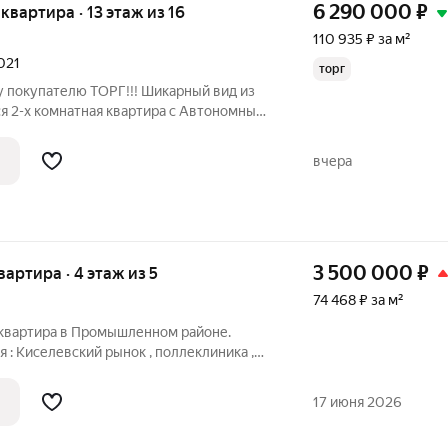
6 290 000
₽
 квартира · 13 этаж из 16
110 935 ₽ за м²
2021
торг
у покупателю ТОРГ!!! Шикарный вид из
тся 2-х комнатная квартира с Автономным
пичном доме ул.Рыленкова 54А евро
наты раздельные большая прихожая не
вчера
3 500 000
₽
квартира · 4 этаж из 5
74 468 ₽ за м²
 квартира в Промышленном районе.
 : Киселевский рынок , поллеклиника ,
тановка ( трамвая , троллейбуса ,
портная развязка во все точки н.
17 июня 2026