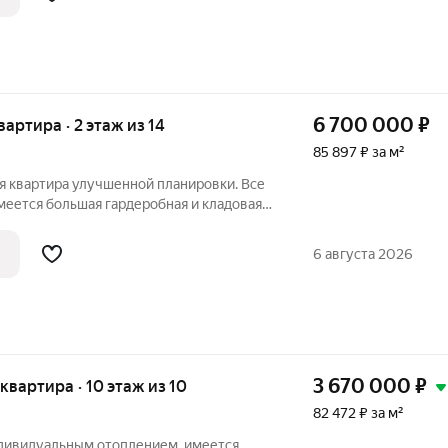
6 700 000
₽
квартира · 2 этаж из 14
85 897 ₽ за м²
я квартира улучшенной планировки. Все
еется большая гардеробная и кладовая.
 электропроводка, сантехника,
ены стены. Новые стеклопакеты. Во всех
6 августа 2026
3 670 000
₽
я квартира · 10 этаж из 10
82 472 ₽ за м²
ндивидуальным отоплением, имеется