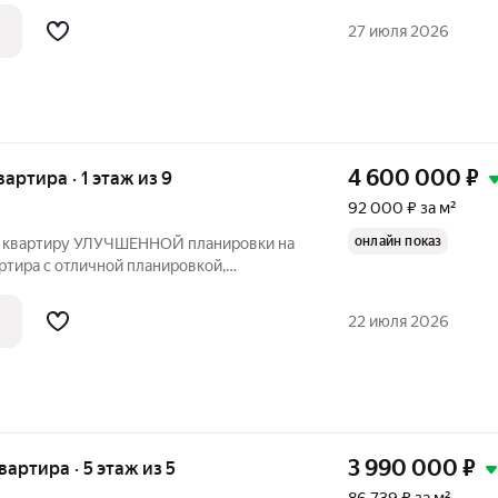
потолки, санузел в плитке, установлены
27 июля 2026
4 600 000
₽
вартира · 1 этаж из 9
92 000 ₽ за м²
онлайн показ
 квартиру УЛУЧШЕННОЙ планировки на
ртира с отличной планировкой,
сторная прихожая, Большая кухня.
ур только на эту квартиру. Развитая
22 июля 2026
много
3 990 000
₽
квартира · 5 этаж из 5