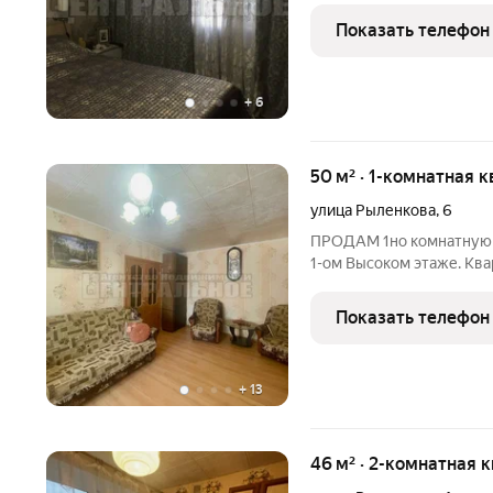
подогревом) , натяжные 
Показать телефон
счетчики
+
6
50 м² · 1-комнатная к
улица Рыленкова
,
6
ПРОДАМ 1но комнатную
1-ом Высоком этаже. Ква
Раздельный санузел, Про
ЛОДЖИЯ. Отдельный тамб
Показать телефон
инфраструктура: рядом 
+
13
46 м² · 2-комнатная 