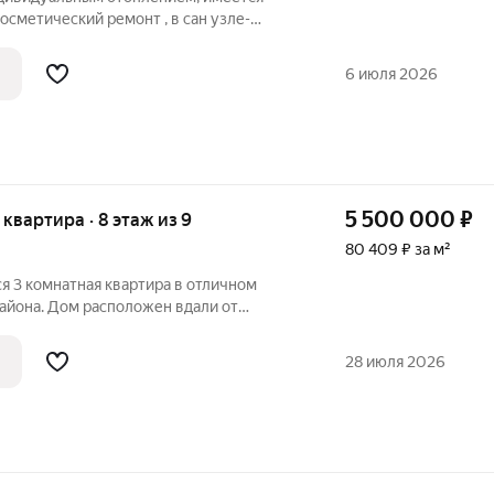
осметический ремонт , в сан узле-
, шкаф, стенка и мягкая мебель.
6 июля 2026
5 500 000
₽
я квартира · 8 этаж из 9
80 409 ₽ за м²
я 3 комнатная квартира в отличном
йона. Дом расположен вдали от
 вся необходимая инфраструктура: школа
детская поликлиника, транспорт, сетевые
28 июля 2026