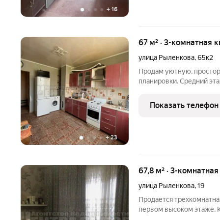
+
16
67 м² · 3-комнатная 
улица Рыленкова
,
65к2
Продам уютную, просто
планировки. Средний эта
требуют замены. Устано
замена радиаторов сист
Показать телефон
Ванная в плитке
+
23
67,8 м² · 3-комнатная
улица Рыленкова
,
19
Продается трехкомнатна
первом высоком этаже. 
пластиковые окна, лоджи