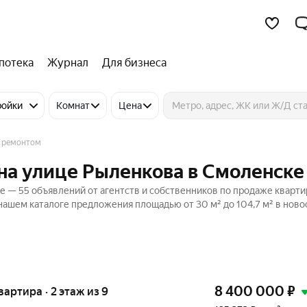
потека
Журнал
Для бизнеса
ройки
Комнат
Цена
 ремонтом
на улице Рыленкова в Смоленске
е — 55 объявлений от агентств и собственников по продаже кварти
нашем каталоге предложения площадью от 30 м² до 104,7 м² в ново
8 400 000
₽
квартира · 2 этаж из 9