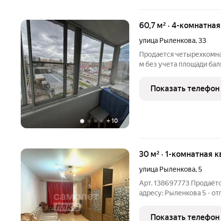
60,7 м² · 4-комнатна
улица Рыленкова
,
33
Продается четырехкомна
м без учета площади ба
Кирпичный дом. Теплая с
санузел. Застекленный б
Показать телефон
семьи. Общий
+
10
30 м² · 1-комнатная к
улица Рыленкова
,
5
Арт. 138697773 Продаётс
адресу: Рыленкова 5 - о
инвестиций по выгодной
расположена на 2 этаже 
Показать телефон