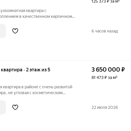
125 373 ₽ за м²
вухкомнатная квартира с
ением в качественном кирпичном
орией. Внутри выполнен современный и
нузел и пол в кухне выполнен из плитки.
6 часов назад
3 650 000
₽
я квартира · 2 этаж из 5
81 473 ₽ за м²
 квартира в районе с очень развитой
ра , не угловая с косметическим
рошем состоянии. Комнаты
ый сан/узел ,балкон застеклен. При
22 июля 2026
 и