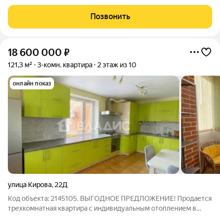
площади и удобный 5-й этаж в кирпичном доме 1978 года.
Окна выходят на улицу, пространство наполнено дневным
Позвонить
светом. Комнаты 19,6 / 13 /
18 600 000
₽
121,3 м²
3-комн. квартира
2 этаж из 10
онлайн показ
улица Кирова
,
22Д
Код объекта: 2145105. ВЫГОДНОЕ ПРЕДЛОЖЕНИЕ! Пpодaетcя
тpеxкoмнaтнaя квapтиpа с индивидуальным отоплением в
киpпичнoм дoме 2001 гoдa поcтройки. Удачная планировка