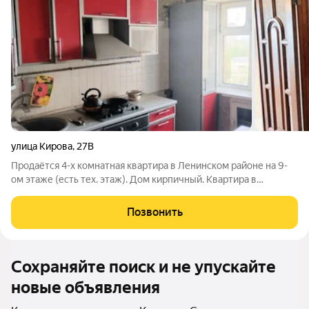
улица Кирова
,
27В
Продаётся 4-х комнатная квартира в Ленинском районе на 9-
ом этаже (есть тех. этаж). Дом кирпичный. Квартира в
обычном состоянии, сан.узел раздельный, окна ПВХ, лоджия
застеклена. Хорошее месторасположение дома, развитая
Позвонить
инфраструктура, в шаговой
Сохраняйте поиск и не упускайте
новые объявления