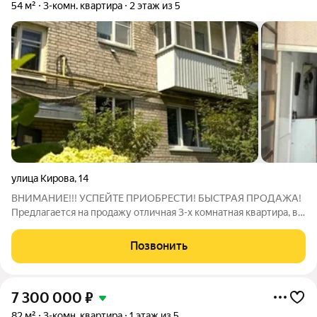
54 м²
3-комн. квартира
2 этаж из 5
улица Кирова
,
14
ВНИМАНИЕ!!! УСПЕЙТЕ ПРИОБРЕСТИ! БЫСТРАЯ ПРОДАЖА!
Предлагается на продажу отличная 3-х комнатная квартира, в
центральной части города. Светлая и теплая квартира.
Идеальное место для комфортной жизни, вся необходимая
Позвонить
инфраструктура в шаговой
7 300 000
₽
82 м²
3-комн. квартира
1 этаж из 5