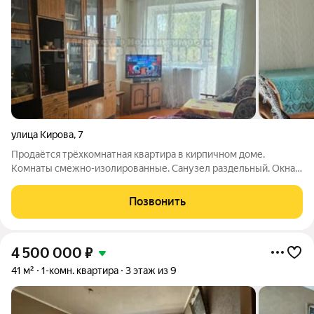
улица Кирова
,
7
Продаётся трёхкомнатная квартира в кирпичном доме.
Комнаты смежно-изолированные. Санузел раздельный. Окна
выходят во двор. Косметический ремонт. Пластиковые окна, (
на кухне не меняли). Балкон остеклен. Установлены счетчики
Позвонить
на воду. Квартира частично
4 500 000
₽
41 м²
1-комн. квартира
3 этаж из 9