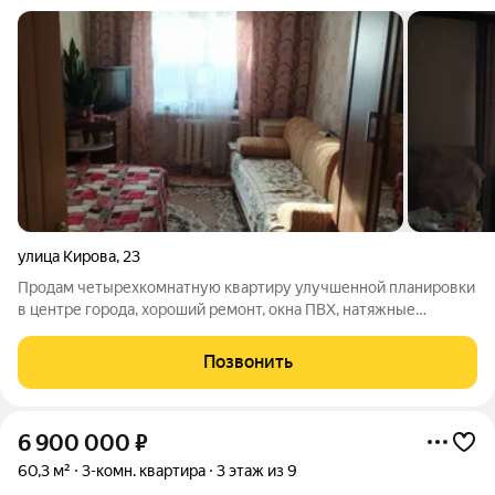
улица Кирова
,
23
Продам четырехкомнатную квартиру улучшенной планировки
в центре города, хороший ремонт, окна ПВХ, натяжные
потолки, лоджия застеклена, в шаговой доступности басейн
"Волна", 33 школа, дет сад, магазины, остановки, рядом улицы:
Позвонить
Черняховского,
6 900 000
₽
60,3 м²
3-комн. квартира
3 этаж из 9