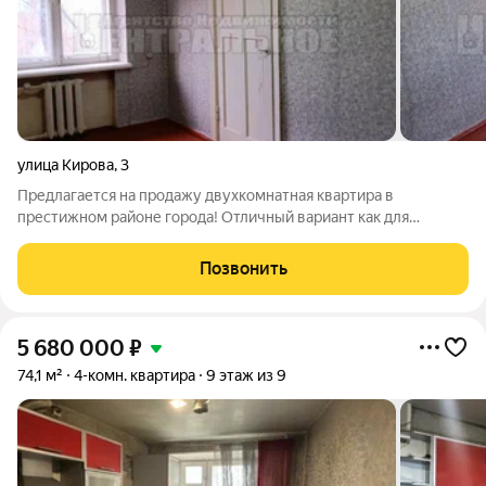
улица Кирова
,
3
Предлагается на продажу двухкомнатная квартира в
престижном районе города! Отличный вариант как для
инвестиций ( квартиры в данном районе всегда будут
востребованы) так и для жизни! Один собственник. Без
Позвонить
обременений. Быстрый выход на сделку. Ключи в
5 680 000
₽
74,1 м²
4-комн. квартира
9 этаж из 9