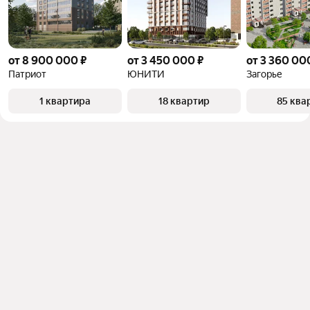
от 8 900 000 ₽
от 3 450 000 ₽
от 3 360 00
Патриот
ЮНИТИ
Загорье
1 квартира
18 квартир
85 ква