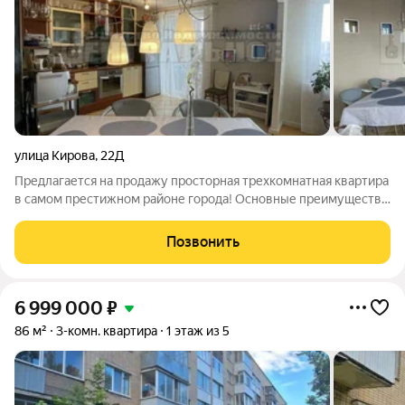
улица Кирова
,
22Д
Предлагается на продажу просторная трехкомнатная квартира
в самом престижном районе города! Основные преимущества
покупки: кирпичный дом 2001 года постройки индивидуальное
отопление просторная кухня- гостиная -35 кв.м. спальня - 18.3
Позвонить
кв.м. спальня-
6 999 000
₽
86 м²
3-комн. квартира
1 этаж из 5