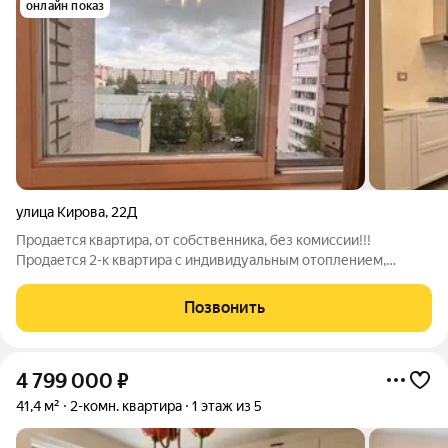
онлайн показ
улица Кирова
,
22Д
Продается квартира, от собственника, без комиссии!!!
Продается 2-к квартира с индивидуальным отоплением,
шикарной планировки, в самом центре города! Преимущества
данной квартиры: - Входная группа с тамбуром на две
Позвонить
квартиры. - Удобная узаконенная
4 799 000
₽
41,4 м²
2-комн. квартира
1 этаж из 5