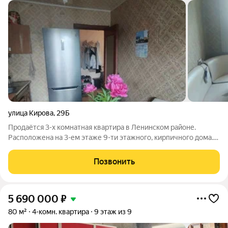
улица Кирова
,
29Б
Продаётся 3-х комнатная квартира в Ленинском районе.
Расположена на 3-ем этаже 9-ти этажного, кирпичного дома.
Квартира в хорошем состоянии, комнаты изолированы,
сан.узел раздельный, окна ПВХ, лоджия застеклена. Светлая,
Позвонить
сухая квартира. Рядом с домом
5 690 000
₽
80 м²
4-комн. квартира
9 этаж из 9