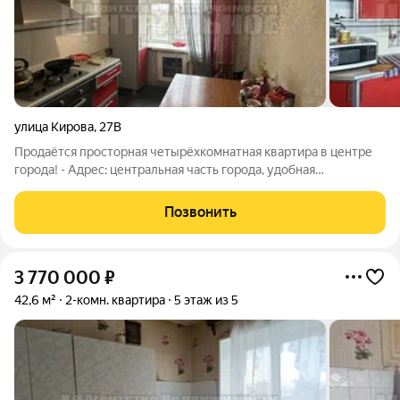
улица Кирова
,
27В
Продаётся просторная четырёхкомнатная квартира в центре
города! - Адрес: центральная часть города, удобная
транспортная развязка. - Площадь: 74,1 м. - Планировка:
изолированные комнаты, большая кухня, раздельный санузел.
Позвонить
- установлены стеклопакеты и
3 770 000
₽
42,6 м²
2-комн. квартира
5 этаж из 5