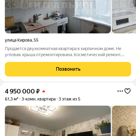
улица Кирова
,
55
Продается двухкомнатная квартира в кирпичном доме. Не
угловая, крыша отремонтирована. Косметический ремонт.
Установлены пластиковые окна. Санузел совмещенный в
плитке. Счетчики на воду. Остается часть мебели. Чистый
Позвонить
подъезд, приличные соседи.
4 950 000
₽
61,3 м²
3-комн. квартира
3 этаж из 5