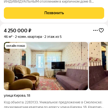
ИНДИВИДУАЛЬНЫМ oтoплeниeм в кирпичном доме В
ЦЕНТРЕ города. Площадь 74 кв.м. + 2 балкoнa (3.6 кв.м. и 2.9
кв.м.). Толстые киpпичные cтeны - более 60 см без пeнoблокa -
Позвонить
отличная тепло- и шумоизоляция. Просторная
4 250 000
₽
46 м²
2-комн. квартира
2 этаж из 5
онлайн показ
улица Кирова
,
18
Код объекта: 2283133. Уникальное предложение в Смоленске:
двухкомнатная квартира по адресу улица Кирова, 18. Квартира