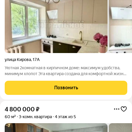
улица Кирова
,
17А
Уютная 2комнатная в кирпичном доме: максимум удобства,
минимум хлопот Эта квартира создана для комфортной жизни:
продуманная планировка, качественные материалы и полный
комплект мебели и техники. В Вам не придётся ничего
Позвонить
докупать или доделывать
4 800 000
₽
60 м²
3-комн. квартира
4 этаж из 5