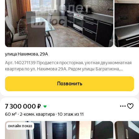
улица Нахимова
,
29А
Арт. 140271139 Продается просторная, уютная двухкомнатная
квартира по ул. Нахимова 29А. Рядом улицы Багратиона,
Нормандии- Неман, Академика Петрова, Полтавская. Квартира
для большой семьи . Комнаты все изолированные, есть
Позвонить
возможность сделать
7 300 000
₽
60 м²
2-комн. квартира
10 этаж из 11
онлайн показ