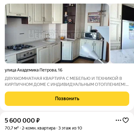
улица Академика Петрова
,
16
ДВУХКОМНАТНАЯ КВАРТИРА С МЕБЕЛЬЮ И ТЕХНИКОЙ В
КИРПИЧНОМ ДОМЕ С ИНДИВИДУАЛЬНЫМ ОТОПЛЕНИЕМ!!!
Прекрасная двухкомнатная квартира с отличным ремонтом
расположена на 4 этаже кирпичного дома. Не угловая , с
Позвонить
удачной планировкой, в одной из комнат два окна
5 600 000
₽
70,7 м²
2-комн. квартира
3 этаж из 10