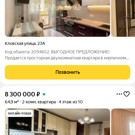
Кловская улица
,
23А
Код объекта: 2094652. ВЫГОДНОЕ ПРЕДЛОЖЕНИЕ!
Продается просторная двухкомнатная квартира в кирпичном
доме 2010 года постройки с индивидуальным отоплением.
Квартира теплая, не угловая, с хорошим ремонтом и
Позвонить
шумоизоляцией по всему периметру. В квартире
8 300 000
₽
64,9 м²
2-комн. квартира
4 этаж из 10
онлайн показ