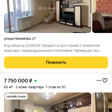
улица Нахимова
,
27
Код объекта: 2238328. Продаётся просторная 2-комнатная
квартира с индивидуальным отоплением! Преимущества
квартиры: - Низкая коммуналка индивидуальное отопление +
поверенные счётчики на всё - Тёплый кирпичный дом, высота
Позвонить
потолков 2,7 м - Просторная
7 750 000
₽
65 м²
2-комн. квартира
1 этаж из 10
онлайн показ