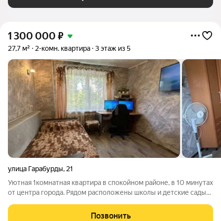
1 300 000
₽
27,7 м²
2-комн. квартира
3 этаж из 5
улица Гарабурды
,
21
Уютная 1комнатная квартира в спокойном районе, в 10 минутах
от центра города. Рядом расположены школы и детские сады
дорога до них займёт минимум времени. Этаж 3 из 5
оптимальный выбор: здесь нет уличного шума, но и не
Позвонить