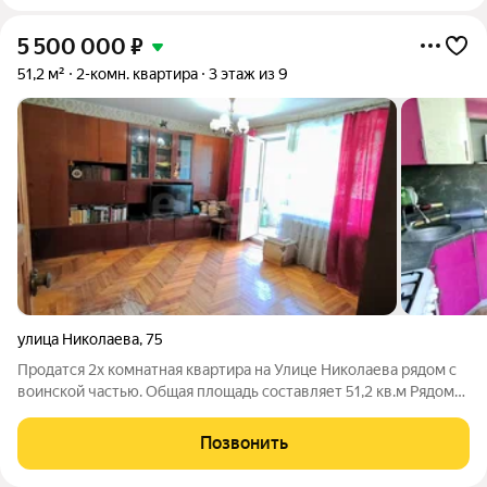
5 500 000
₽
51,2 м²
2-комн. квартира
3 этаж из 9
улица Николаева
,
75
Продатся 2х комнатная квартира на Улице Николаева рядом с
воинской частью. Общая площадь составляет 51,2 кв.м Рядом
21 школа и Детский сад 63 "Золотой петушок" ТЦ
Николаевский, ветеринарная клиника, автосервис. В шаговой
Позвонить
доступности Реадовский парк -