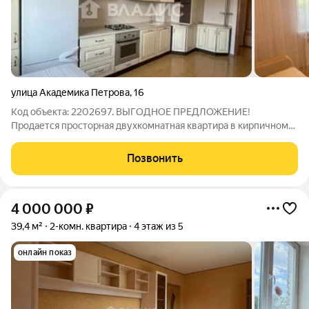
улица Академика Петрова
,
16
Код объекта: 2202697. ВЫГОДНОЕ ПРЕДЛОЖЕНИЕ!
Продается просторная двухкомнатная квартира в кирпичном
доме 2012 года постройки с индивидуальным отоплением.
Квартира теплая, не угловая. Вся мебель (кроме диванов) и
Позвонить
почти вся техника остается покупателю,
4 000 000
₽
39,4 м²
2-комн. квартира
4 этаж из 5
онлайн показ