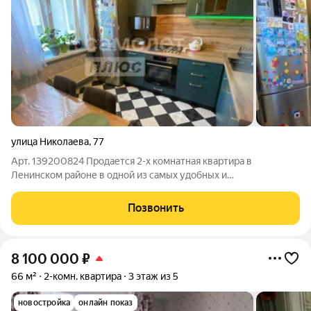
улица Николаева
,
77
Арт. 139200824 Продается 2-х комнатная квартира в
Ленинском районе в одной из самых удобных и
востребованных локаций города, по ул.Николаева. В
кирпичном доме, на второй линии, с тихим двором, и не возле
Позвонить
шумной центральной дороги, на комфортном 5
8 100 000
₽
66 м²
2-комн. квартира
3 этаж из 5
новостройка
онлайн показ