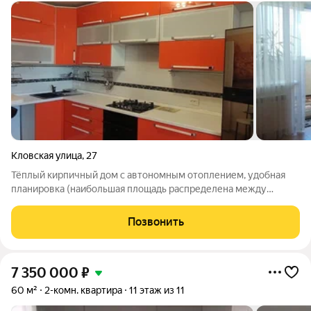
Кловская улица
,
27
Тёплый кирпичный дом с автономным отоплением, удобная
планировка (наибольшая площадь распределена между
комнатами, комнаты прямоугольные, светлые), удобная
прихожая, большая лоджия (на кухню и комнату) остеклена,
Позвонить
полностью утеплена и может играть
7 350 000
₽
60 м²
2-комн. квартира
11 этаж из 11