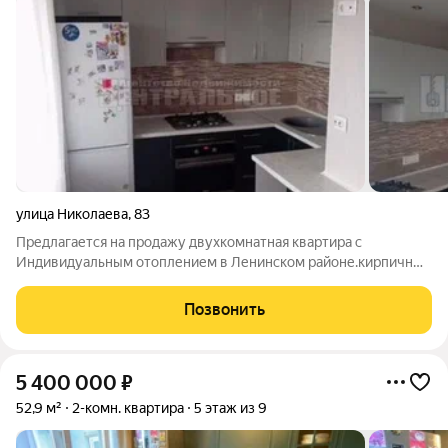
улица Николаева
,
83
Предлагается на продажу двухкомнатная квартира с
Индивидуальным отоплением в Ленинском районе.кирпичный
дом 2007 года постройки высокий технический этаж комнаты
изолированные просторная кухня 11 кв. метров раздельный
Позвонить
санузел в плитке большая
5 400 000
₽
52,9 м²
2-комн. квартира
5 этаж из 9