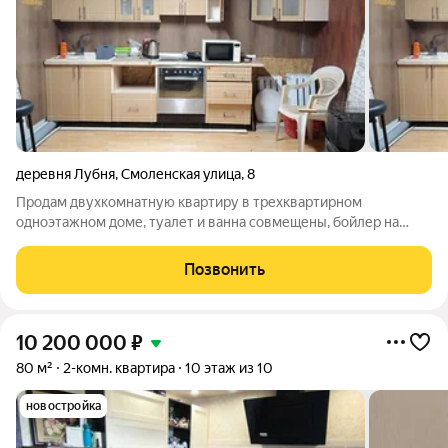
деревня Лубня
,
Смоленская улица
,
8
Продам двухкомнатную квартиру в трехквартирном
одноэтажном доме, туалет и ванна совмещены, бойлер на
горячую воду, ванна унитаз, две комнаты раздельные, кухня
встроенная , духовой шкаф остается, большая просторная
Позвонить
прихожая. Сам дом из бруса, вода
10 200 000
₽
80 м²
2-комн. квартира
10 этаж из 10
новостройка