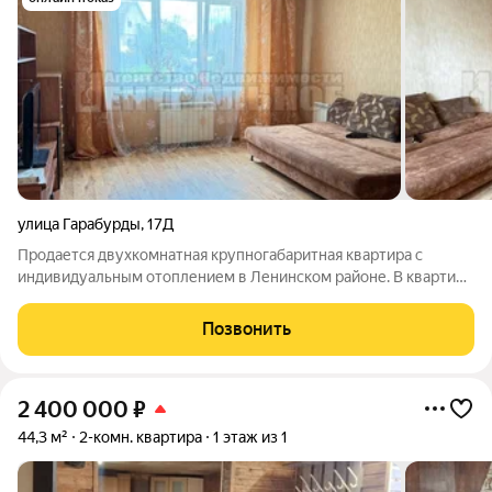
улица Гарабурды
,
17Д
Продается двухкомнатная крупногабаритная квартира с
индивидуальным отоплением в Ленинском районе. В квартире
сделан косметический ремонт, санузлы в плитке, большая
кухня с двумя кладовками. Всегда чистый подъезд, хорошие
Позвонить
соседи. Дом расположен в
2 400 000
₽
44,3 м²
2-комн. квартира
1 этаж из 1