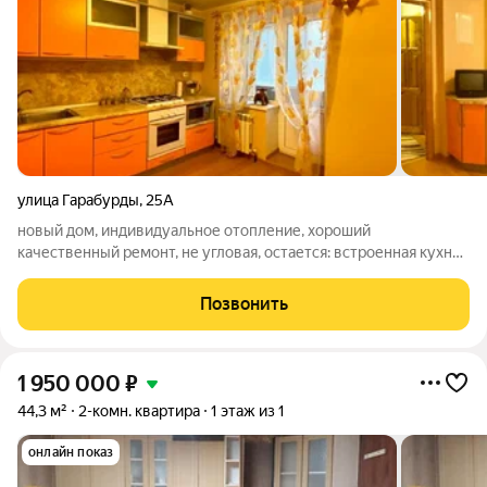
улица Гарабурды
,
25А
новый дом, индивидуальное отопление, хороший
качественный ремонт, не угловая, остается: встроенная кухня,
бытовая техника, возможен любой вариант расчета , более
трех лет в собственности , квартира готова к заселению, Дом
Позвонить
оборудован видеонаблюдением,
1 950 000
₽
44,3 м²
2-комн. квартира
1 этаж из 1
онлайн показ