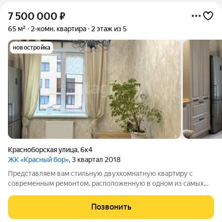
7 500 000
₽
65 м²
2-комн. квартира
2 этаж из 5
новостройка
Красноборская улица
,
6к4
ЖК «Красный бор»
, 3 квартал 2018
Представляем вам стильную двухкомнатную квартиру с
современным ремонтом, расположенную в одном из самых
привлекательных жилых комплексов города! Это идеальное
место для тех, кто ценит комфорт и качество жизни вдали от
Позвонить
городского шума. Каждая деталь