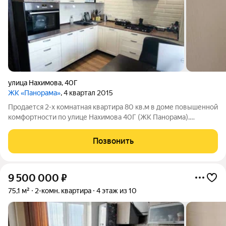
улица Нахимова
,
40Г
ЖК «Панорама»
, 4 квартал 2015
Продается 2-х комнатная квартира 80 кв.м в доме повышенной
комфортности по улице Нахимова 40Г (ЖК Панорама).
Индивидуальное отопление, огороженная территория,
видеонаблюдение по всему периметру дома. 10 этаж с
Позвонить
прекрасным видом из окон. Удачная
9 500 000
₽
75,1 м²
2-комн. квартира
4 этаж из 10