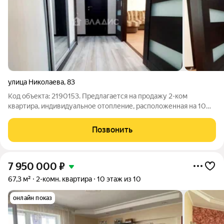
улица Николаева
,
83
Код объекта: 2190153. Предлагается на продажу 2-ком
квартира, индивидуальное отопление, расположенная на 10
этаже 11-ти этажного кирпичного дома в ленинском районе.
Квартира не угловая, комнаты раздельные, расположены на
Позвонить
две стороны, с/у раздельный,
7 950 000
₽
67,3 м²
2-комн. квартира
10 этаж из 10
онлайн показ