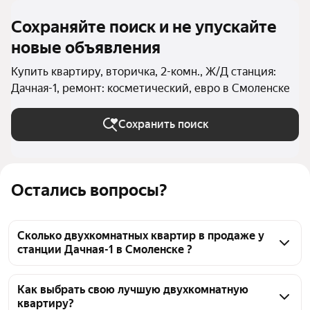
Сохраняйте поиск и не упускайте
новые объявления
Купить квартиру, вторичка, 2-комн., Ж/Д станция:
Дачная-1, ремонт: косметический, евро в Смоленске
Сохранить поиск
Остались вопросы?
Сколько двухкомнатных квартир в продаже у
станции Дачная-1 в Смоленске ?
На Яндекс Недвижимости в продаже у станции 
Дачная-1 в Смоленске 43 двухкомнатных квартиры, 
Как выбрать свою лучшую двухкомнатную
квартиру?
из них 43 объявления от агентств