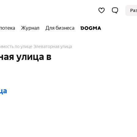
Ра
потека
Журнал
Для бизнеса
имость по улице Элеваторная улица
ая улица в
ца