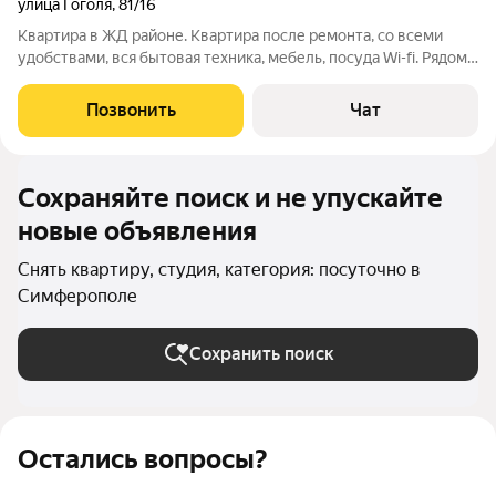
улица Гоголя
,
81/16
Квартира в ЖД районе. Квартира после ремонта, со всеми
удобствами, вся бытовая техника, мебель, посуда Wi-fi. Рядом
остановка, парк, кофейни, ресторан. В 5 минутах от жд вокзала.
Есть дополнительное спальное место. При необходимости
Позвонить
Чат
сделаем всю
Сохраняйте поиск и не упускайте
новые объявления
Снять квартиру, студия, категория: посуточно в
Симферополе
Сохранить поиск
Остались вопросы?