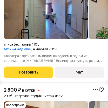
улица Беспалова
,
110Е
МФК «Академия»
, 4 квартал 2019
Квартира с прекрасным видом на водоем в одном из
современных ЖК "АКАДЕМИЯ " Вся инфраструктура рядом.
Рынок, магазины, детская площадка, парк, больница,
университет. В квартире тепло, супер уютно. -Проживание
Позвонить
Чат
более двух человек оговаривается
2 800
₽
в сутки
29 м²
квартира-студия
5 этаж из 12
новостройка