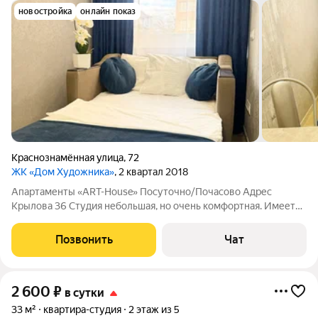
новостройка
онлайн показ
Краснознамённая улица
,
72
ЖК «Дом Художника»
, 2 квартал 2018
Апартаменты «ART-House» Посуточно/Почасово Адрес
Крылова 36 Студия небольшая, но очень комфортная. Имеется
все необходимые для комфортного проживания. Заезд 14:00
Выезд до 12:00 При заселении необходимо предоставить
Позвонить
Чат
документы удостоверяющий Вашу
2 600
₽
в сутки
33 м²
квартира-студия
2 этаж из 5