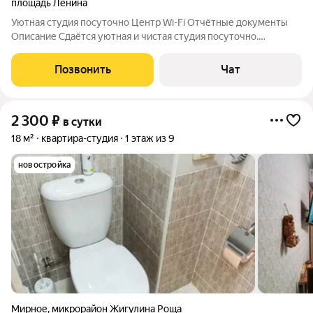
площадь Ленина
Уютная студия посуточно Центр Wi-Fi Отчётные документы
Описание Сдаётся уютная и чистая студия посуточно.
Идеально подходит для отдыха, командировки или короткой
поездки. Можно провести приятный романтический вечер на
Позвонить
Чат
двоих. Квартира полностью
2 300
₽
в сутки
18 м²
квартира-студия
1 этаж из 9
новостройка
Мирное
,
микрорайон Жигулина Роща