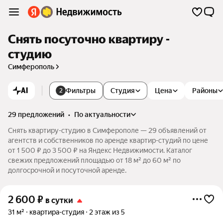
Снять посуточно квартиру -
студию
Симферополь
AI
Фильтры
Студия
Цена
Районы
2
29 предложений
•
по актуальности
Снять квартиру-студию в Симферополе — 29 объявлений от
агентств и собственников по аренде квартир-студий по цене
от 1 500 ₽ до 3 500 ₽ на Яндекс Недвижимости. Каталог
свежих предложений площадью от 18 м² до 60 м² по
долгосрочной и посуточной аренде.
2 600
₽
в сутки
31 м²
квартира-студия
2 этаж из 5