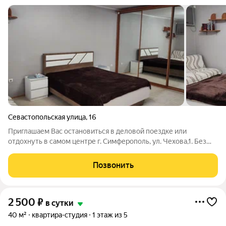
Севастопольская улица
,
16
Приглашаем Вас остановиться в деловой поездке или
отдохнуть в самом центре г. Симферополь, ул. Чехова,1. Без
дополнительных оплат. Сдам посуточно 1-к.кв. студию. На
центральной улице города. 3 спальных места. Рядом с
Позвонить
Центральным рынком, площадью им.
2 500
₽
в сутки
40 м²
квартира-студия
1 этаж из 5