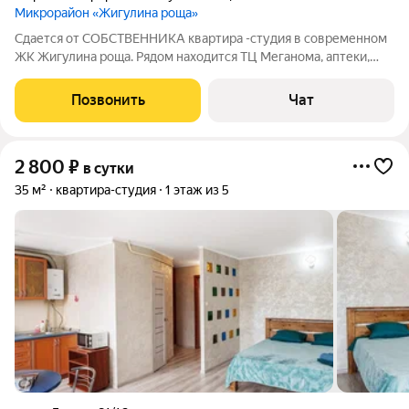
Микрорайон «Жигулина роща»
Сдается от СОБСТВЕННИКА квартира -студия в современном
ЖК Жигулина роща. Рядом находится ТЦ Меганома, аптеки,
магазины. На территории имеются детские и спортивные
площадки. Студия не большая, но очень комфортная для
Позвонить
Чат
проживания 1-2 человек. Всё
2 800
₽
в сутки
35 м²
квартира-студия
1 этаж из 5