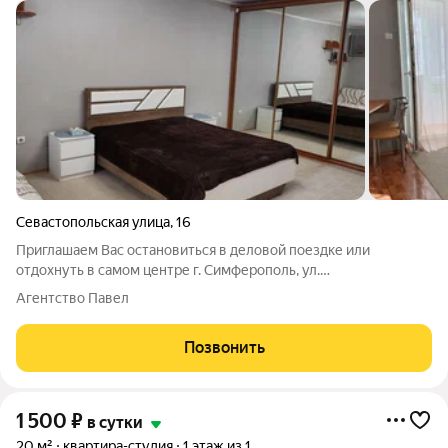
Севастопольская улица
,
16
Приглашаем Вас остановиться в деловой поездке или
отдохнуть в самом центре г. Симферополь, ул.
Севастопольская,20/ Чехова, 1. Есть разные варианты квартир.
Агентство Павел
Без дополнительных оплат. Сдам посуточно 1-к.кв. студию. На
центральной улице города. 3
Позвонить
1 500
₽
в сутки
20 м²
квартира-студия
1 этаж из 1