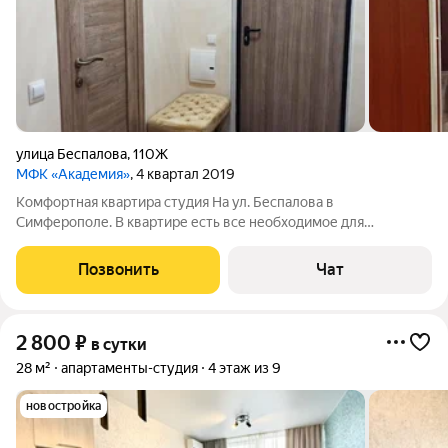
улица Беспалова
,
110Ж
МФК «Академия»
, 4 квартал 2019
Комфортная квартира студия На ул. Беспалова в
Симферополе. В квартире есть все необходимое для
комфортного проживания. Рядом остановка, столовая, рынок,
магазины, кафе. Рядом больница онкодиспансер " Ефетова" ,
Позвонить
Чат
детская клиника. Возле дома есть
2 800
₽
в сутки
28 м²
апартаменты-студия
4 этаж из 9
новостройка