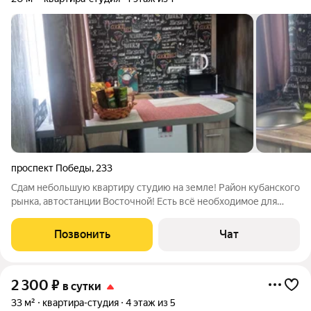
проспект Победы
,
233
Сдам небольшую квартиру студию на земле! Район кубанского
рынка, автостанции Восточной! Есть всё необходимое для
комфортного проживания! Смарт ТВ, микроволновка,
минихолодильник, эл. плита, душевая кабина, вай-фай,
Позвонить
Чат
кондиционер, утюг, гладильная
2 300
₽
в сутки
33 м²
квартира-студия
4 этаж из 5