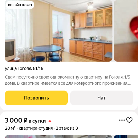
онлайн показ
улица Гоголя
,
81/16
Сдам посуточно свою однокомнатную квартиру на Гоголя, 1/5
дома. В квартире имеется все для комфортного проживания,
фен, утюг, посуда, постельное белье. Удобное расположение
до центра, до вокзала 10-15 мин. пешком, рядом Гагаринский
Позвонить
Чат
парк, рынок,
3 000
₽
в сутки
28 м²
квартира-студия
2 этаж из 3