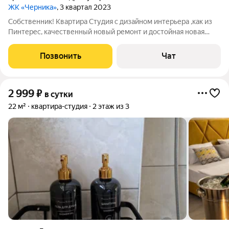
ЖК «Черника»
, 3 квартал 2023
Собственник! Квартира Студия с дизайном интерьера ,как из
Пинтерес, качественный новый ремонт и достойная новая
мебель и техника. Санузел изюминка квартиры. Мы создали
Очень теплую и уютную атмосферу для вашего комфорта, в
Позвонить
Чат
доме комфорт класса, 5
2 999
₽
в сутки
22 м²
квартира-студия
2 этаж из 3