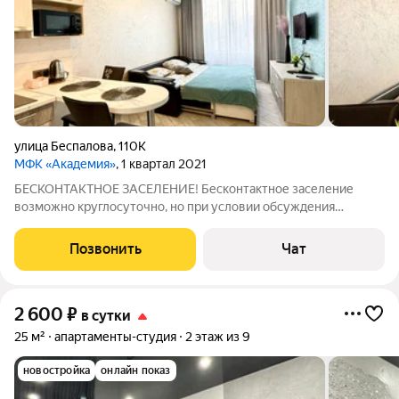
улица Беспалова
,
110К
МФК «Академия»
, 1 квартал 2021
БЕСКОНТАКТНОЕ ЗАСЕЛЕНИЕ! Бесконтактное заселение
возможно круглосуточно, но при условии обсуждения
деталей и внесения страхового депозита до 22 часов У нас
есть всё необходимое для вашего комфортного проживания .
Позвонить
Чат
Страховой депозит 2500 рублей,
2 600
₽
в сутки
25 м²
апартаменты-студия
2 этаж из 9
новостройка
онлайн показ