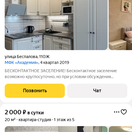
улица Беспалова
,
110Ж
МФК «Академия»
, 4 квартал 2019
БЕСКОНТАКТНОЕ ЗАСЕЛЕНИЕ! Бесконтактное заселение
возможно круглосуточно, но при условии обсуждения
деталей и внесения страхового депозита до 22 часов У нас
есть всё необходимое для вашего комфортного проживания .
Позвонить
Чат
Страховой депозит 2500 рублей,
2 000
₽
в сутки
20 м²
квартира-студия
1 этаж из 5