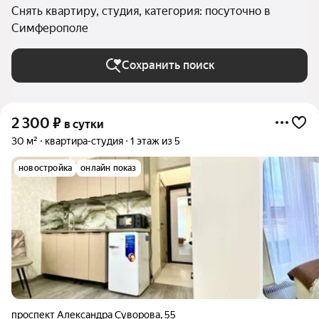
Снять квартиру, студия, категория: посуточно в
Симферополе
Сохранить поиск
2 300
₽
в сутки
30 м²
квартира-студия
1 этаж из 5
новостройка
онлайн показ
проспект Александра Суворова
,
55