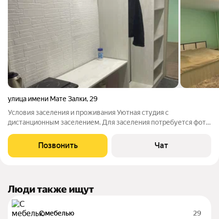
улица имени Мате Залки
,
29
Условия заселения и проживания Уютная студия с
дистанционным заселением. Для заселения потребуется фото
паспорта (стандартная мера безопасности). Этаж жилой
цоколь (в квартире тепло и комфортно). Обратите внимание:
Позвонить
Чат
квартира не сдаётся почасово
Люди также ищут
С мебелью
29