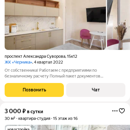
проспект Александра Суворова
,
15к12
ЖК «Черника»
, 4 квартал 2022
От собственника! Работаем с предприятиями по
безналичному расчету Полный пакет документов
командировочным Идеально чистая, современная, новая
квартира Полная комплектация кухни современной техникой и
Позвонить
Чат
посудой! В квартире скоростной интернет
3 000
₽
в сутки
30 м²
квартира-студия
15 этаж из 16
новостройка