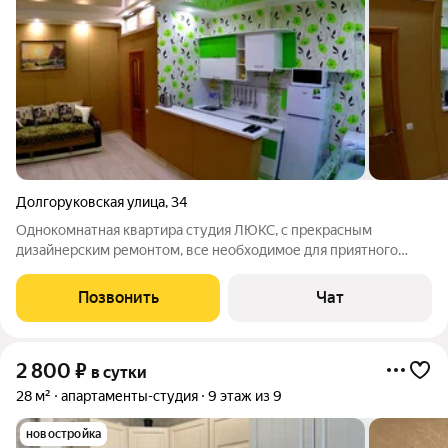
Долгоруковская улица
,
34
Однокомнатная квартира студия ЛЮКС, с прекрасным
дизайнерским ремонтом, все необходимое для приятного
отдыха. Квартира расположена в районе ж.д вокзала, 5 мин.
пешком до центра города и 4 мин. до жд вокзала,Вся
Позвонить
Чат
инфраструктура находится поблизости
2 800
₽
в сутки
28 м²
апартаменты-студия
9 этаж из 9
новостройка