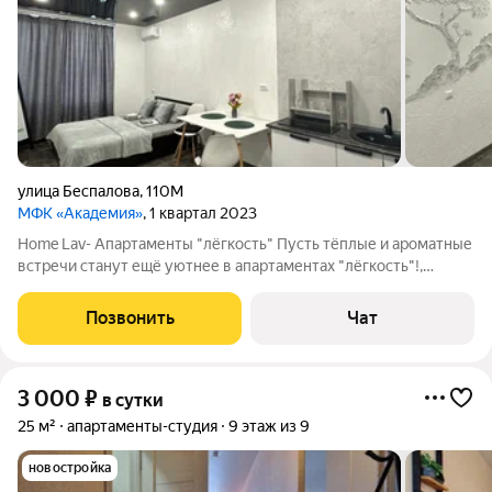
улица Беспалова
,
110М
МФК «Академия»
, 1 квартал 2023
Home Lav- Апартаменты "лёгкость" Пусть тёплые и ароматные
встречи станут ещё уютнее в апартаментах "лёгкость"!,
Светлые и просторные, они расположилась в новом
кирпичном доме на 2 этаже. В праздники цена отличается.
Позвонить
Чат
Возможен прием платежей по
3 000
₽
в сутки
25 м²
апартаменты-студия
9 этаж из 9
новостройка