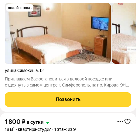
онлайн показ
улица Самокиша
,
12
Приглашаем Вас остановиться в деловой поездке или
отдохнуть в самом центре г. Симферополь, на пр. Кирова, 9/12.
Есть разные варианты квартир. Без дополнительных оплат.
Сдам посуточно 1-к.кв. студию. На центральной улице города. 2
Позвонить
спальных места.
1 800
₽
в сутки
18 м²
квартира-студия
1 этаж из 9