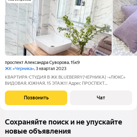
проспект Александра Суворова
,
15к9
ЖК «Черника»
, 3 квартал 2023
КВАРТИРА-СТУДИЯ В ЖК BLUEBERRY(ЧЕРНИКА) -«ЛЮКС»
ВИДОВАЯ, ЮЖНАЯ, 15 ЭТАЖ!!! Адрес ПРОСПЕКТ
АЛЕКСАНДРА СУВОРОВА 15 (м-рн МОСКОЛЬЦО, АШАН,
ПРИВОЗ, Глазная клиника GENESIS, Перинатальный центр,
Позвонить
Чат
Железнодорожная больница, МРЭО, Политехнический и
Сохраняйте поиск и не упускайте
новые объявления