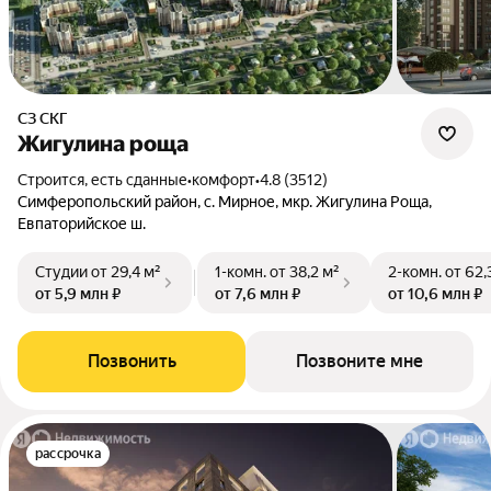
СЗ СКГ
Жигулина роща
Строится, есть сданные
•
комфорт
•
4.8 (3512)
Симферопольский район, с. Мирное, мкр. Жигулина Роща,
Евпаторийское ш.
Студии
от 29,4 м²
1-комн.
от 38,2 м²
2-комн.
от 62,
от 5,9 млн ₽
от 7,6 млн ₽
от 10,6 млн ₽
Позвонить
Позвоните мне
рассрочка