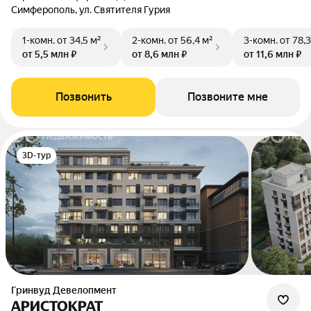
Симферополь, ул. Святителя Гурия
1-комн.
от 34,5 м²
2-комн.
от 56,4 м²
3-комн.
от 78,3
от 5,5 млн ₽
от 8,6 млн ₽
от 11,6 млн ₽
Позвонить
Позвоните мне
3D-тур
Гринвуд Девелопмент
АРИСТОКРАТ