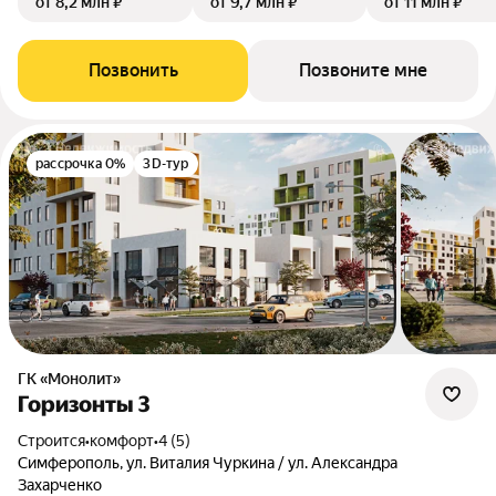
от 8,2 млн ₽
от 9,7 млн ₽
от 11 млн ₽
Позвонить
Позвоните мне
рассрочка 0%
3D-тур
ГК «Монолит»
Горизонты 3
Строится
•
комфорт
•
4 (5)
Симферополь, ул. Виталия Чуркина / ул. Александра
Захарченко