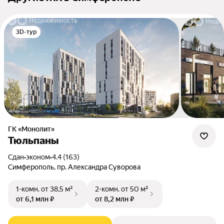
3D-тур
ГК «Монолит»
Тюльпаны
Сдан
•
эконом
•
4.4 (163)
Симферополь, пр. Александра Суворова
1-комн.
от 38,5 м²
2-комн.
от 50 м²
от 6,1 млн ₽
от 8,2 млн ₽