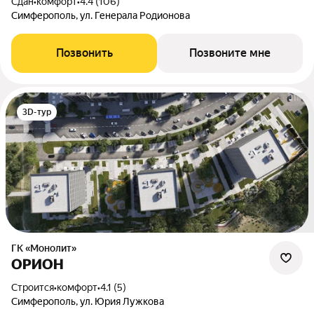
Сдан
•
комфорт
•
4.4 (106)
Симферополь, ул. Генерала Родионова
Позвонить
Позвоните мне
3D-тур
ГК «Монолит»
ОРИОН
Строится
•
комфорт
•
4.1 (5)
Симферополь, ул. Юрия Лужкова