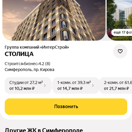
ещё 17 фо
Группа компаний «ИнтерСтрой»
СТОЛИЦА
Строится
•
бизнес
•
4.2 (8)
Симферополь, пр. Кирова
Студии
от 27,2 м²
1-комн.
от 39,3 м²
2-комн.
от 61,
от 10,2 млн ₽
от 14,7 млн ₽
от 21,7 млн ₽
Позвонить
Другие ЖК в Симферополе