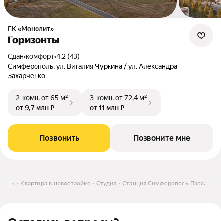
ГК «Монолит»
Горизонты
Сдан
•
комфорт
•
4.2 (43)
Симферополь, ул. Виталия Чуркина / ул. Александра
Захарченко
2-комн.
от 65 м²
3-комн.
от 72,4 м²
от 9,7 млн ₽
от 11 млн ₽
Позвонить
Позвоните мне
упить
Квартира в новостройке
Студия
Станция Симферополь-Пасс.