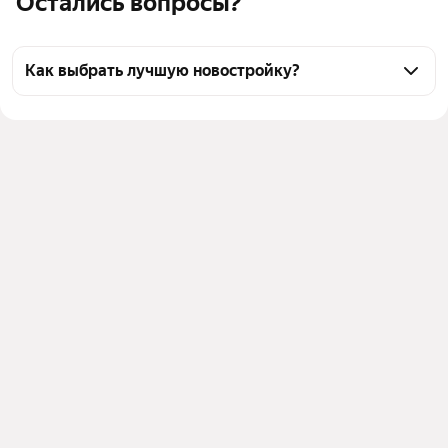
Остались вопросы?
Как выбрать лучшую новостройку?
Воспользуйтесь тепловой картой для оценки 
инфраструктуры и транспортной доступности 
новостроек в выбранном районе у станции 
Симферополь-Пасс. в Симферополе
Для легкого выбора подходящей новостройки в 
верхней части страницы есть самые частые 
комбинации фильтров, например «» или «»
Помимо удобной сортировки по цене вы можете 
отсортировать результаты по стоимости 
квадратного метра или площади
Выберите в фильтре подходящие условия сделки - 
например, в рассрочку