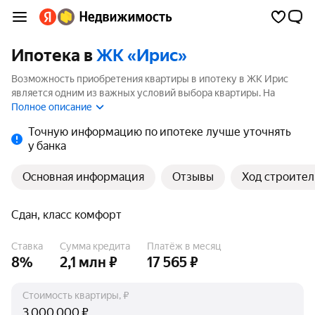
Ипотека в
ЖК «Ирис»
Возможность приобретения квартиры в ипотеку в ЖК Ирис
является одним из важных условий выбора квартиры. На
странице мы собрали программы кредитования банков для
Полное описание
покупки квартиры в ипотеку от 3.5%.
Точную информацию по ипотеке лучше уточнять
у банка
Основная информация
Отзывы
Ход строител
Сдан, класс комфорт
Ставка
Сумма кредита
Платёж в месяц
8%
2,1 млн ₽
17 565 ₽
Стоимость квартиры, ₽
₽