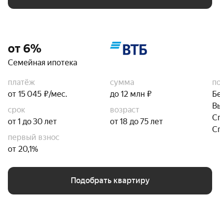
от 6%
Семейная ипотека
платёж
сумма
п
от 15 045 ₽/мес.
до 12 млн ₽
Б
В
срок
возраст
С
от 1 до 30 лет
от 18 до 75 лет
С
первый взнос
от 20,1%
Подобрать квартиру