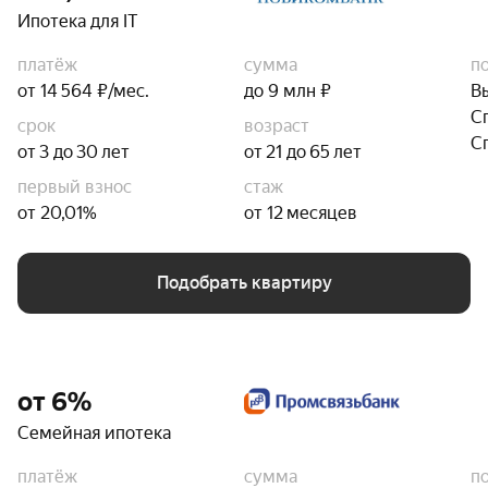
Ипотека для IT
платёж
сумма
п
от 14 564 ₽/мес.
до 9 млн ₽
В
С
срок
возраст
С
от 3 до 30 лет
от 21 до 65 лет
первый взнос
стаж
от 20,01%
от 12 месяцев
Подобрать квартиру
от 6%
Семейная ипотека
платёж
сумма
п