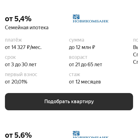
от 5,4%
Семейная ипотека
платёж
сумма
п
от 14 327 ₽/мес.
до 12 млн ₽
В
С
срок
возраст
С
от 3 до 30 лет
от 21 до 65 лет
первый взнос
стаж
от 20,01%
от 12 месяцев
Подобрать квартиру
от 5,6%