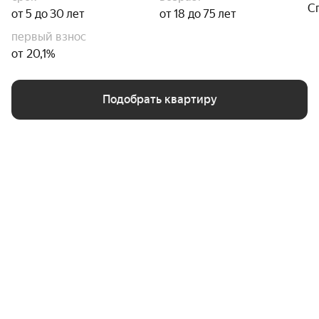
С
от 5 до 30 лет
от 18 до 75 лет
первый взнос
от 20,1%
Подобрать квартиру