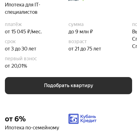
Ипотека для IT-
специалистов
платёж
сумма
п
от 15 045 ₽/мес.
до 9 млн ₽
В
С
срок
возраст
С
от 3 до 30 лет
от 21 до 75 лет
первый взнос
от 20,01%
Подобрать квартиру
от 6%
Ипотека по-семейному