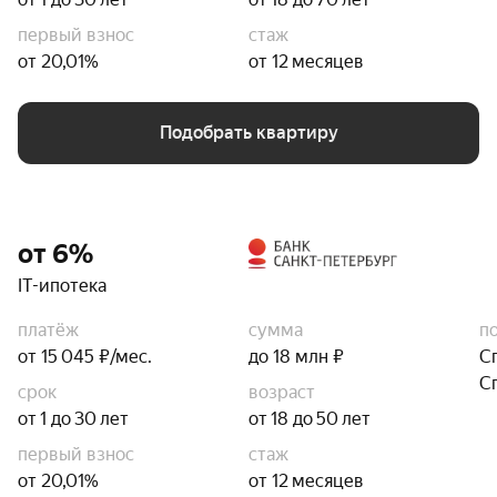
первый взнос
стаж
от 20,01%
от 12 месяцев
Подобрать квартиру
от 6%
IT-ипотека
платёж
сумма
п
от 15 045 ₽/мес.
до 18 млн ₽
С
С
срок
возраст
от 1 до 30 лет
от 18 до 50 лет
первый взнос
стаж
от 20,01%
от 12 месяцев