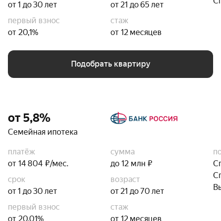
С
от 1 до 30 лет
от 21 до 65 лет
первый взнос
стаж
от 20,1%
от 12 месяцев
Подобрать квартиру
от 5,8%
Семейная ипотека
платёж
сумма
п
от 14 804 ₽/мес.
до 12 млн ₽
С
С
срок
возраст
В
от 1 до 30 лет
от 21 до 70 лет
первый взнос
стаж
от 20,01%
от 12 месяцев