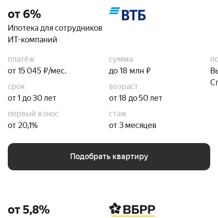
от 6%
Ипотека для сотрудников
ИТ-компаний
платёж
сумма
п
от 15 045 ₽/мес.
до 18 млн ₽
В
С
срок
возраст
от 1 до 30 лет
от 18 до 50 лет
первый взнос
стаж
от 20,1%
от 3 месяцев
Подобрать квартиру
от 5,8%