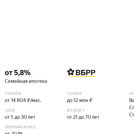
от 5,8%
Семейная ипотека
платёж
сумма
п
от 14 804 ₽/мес.
до 12 млн ₽
В
С
срок
возраст
С
от 5 до 30 лет
от 21 до 70 лет
первый взнос
от 20,1%