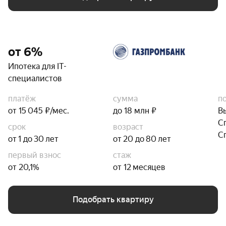
от 6%
Ипотека для IT-
специалистов
платёж
сумма
п
от 15 045 ₽/мес.
до 18 млн ₽
В
С
срок
возраст
С
от 1 до 30 лет
от 20 до 80 лет
первый взнос
стаж
от 20,1%
от 12 месяцев
Подобрать квартиру