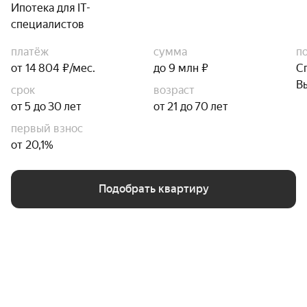
Ипотека для IT-
специалистов
платёж
сумма
п
от 14 804 ₽/мес.
до 9 млн ₽
С
В
срок
возраст
от 5 до 30 лет
от 21 до 70 лет
первый взнос
от 20,1%
Подобрать квартиру