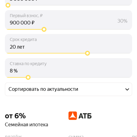
Первый взнос, ₽
30%
₽
Срок кредита
лет
Ставка по кредиту
%
Сортировать по актуальности
от 6%
Семейная ипотека
платёж
сумма
п