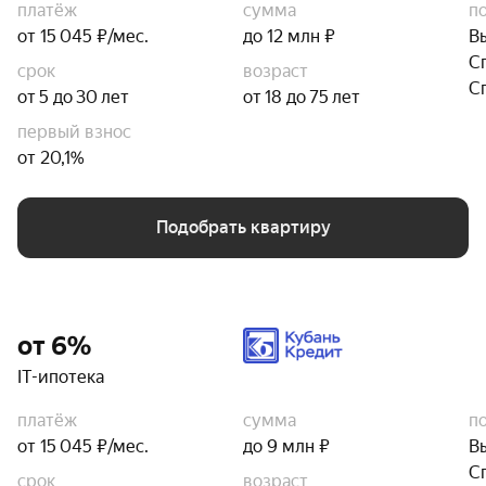
платёж
сумма
п
от 15 045 ₽/мес.
до 12 млн ₽
В
С
срок
возраст
С
от 5 до 30 лет
от 18 до 75 лет
первый взнос
от 20,1%
Подобрать квартиру
от 6%
IT-ипотека
платёж
сумма
п
от 15 045 ₽/мес.
до 9 млн ₽
В
С
срок
возраст