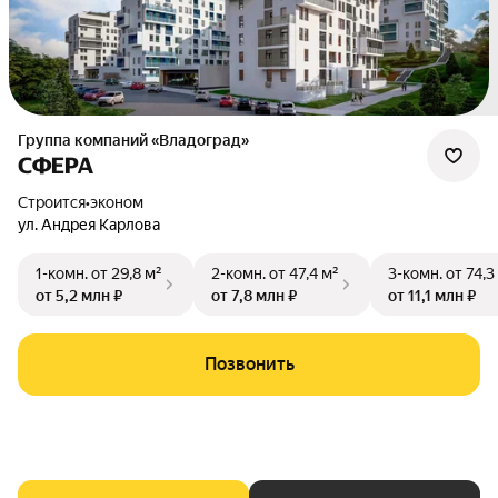
Группа компаний «Владоград»
СФЕРА
Строится
•
эконом
ул. Андрея Карлова
1-комн.
от 29,8 м²
2-комн.
от 47,4 м²
3-комн.
от 74,3
от 5,2 млн ₽
от 7,8 млн ₽
от 11,1 млн ₽
Позвонить