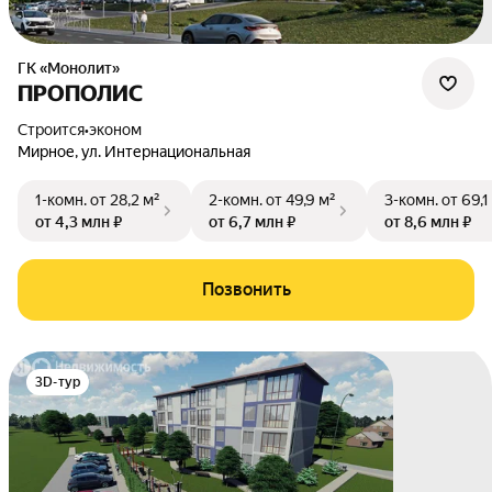
ГК «Монолит»
ПРОПОЛИС
Строится
•
эконом
Мирное
,
ул. Интернациональная
1-комн.
от 28,2 м²
2-комн.
от 49,9 м²
3-комн.
от 69,1
от 4,3 млн ₽
от 6,7 млн ₽
от 8,6 млн ₽
Позвонить
3D-тур