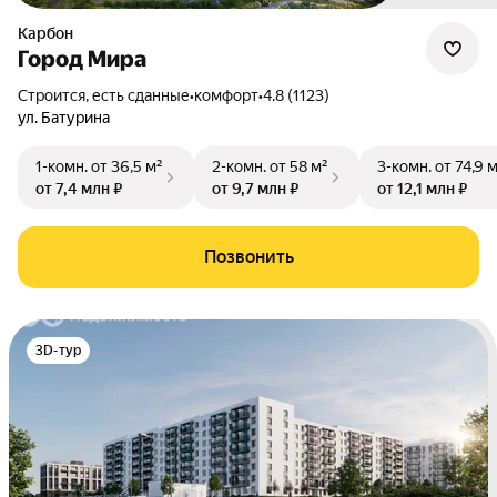
Карбон
Город Мира
Строится, есть сданные
•
комфорт
•
4.8 (1123)
ул. Батурина
1-комн.
от 36,5 м²
2-комн.
от 58 м²
3-комн.
от 74,9 
от 7,4 млн ₽
от 9,7 млн ₽
от 12,1 млн ₽
Позвонить
3D-тур