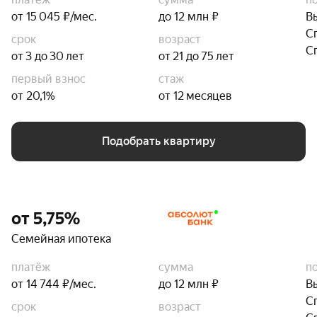
от 15 045 ₽/мес.
до 12 млн ₽
В
С
срок
возраст
С
от 3 до 30 лет
от 21 до 75 лет
первый взнос
стаж
от 20,1%
от 12 месяцев
Подобрать квартиру
от 5,75%
Семейная ипотека
платёж
сумма
п
от 14 744 ₽/мес.
до 12 млн ₽
В
С
срок
возраст