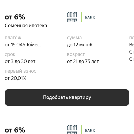
от 6%
Семейная ипотека
платёж
сумма
п
от 15 045 ₽/мес.
до 12 млн ₽
В
С
срок
возраст
С
от 3 до 30 лет
от 21 до 75 лет
первый взнос
от 20,01%
Подобрать квартиру
от 6%