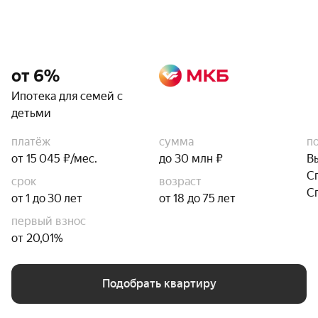
от 6%
Ипотека для семей с
детьми
платёж
сумма
п
от 15 045 ₽/мес.
до 30 млн ₽
В
С
срок
возраст
С
от 1 до 30 лет
от 18 до 75 лет
первый взнос
от 20,01%
Подобрать квартиру