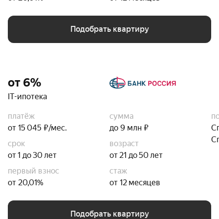
Подобрать квартиру
от 6%
IT-ипотека
платёж
сумма
п
от 15 045 ₽/мес.
до 9 млн ₽
С
С
срок
возраст
от 1 до 30 лет
от 21 до 50 лет
первый взнос
стаж
от 20,01%
от 12 месяцев
Подобрать квартиру