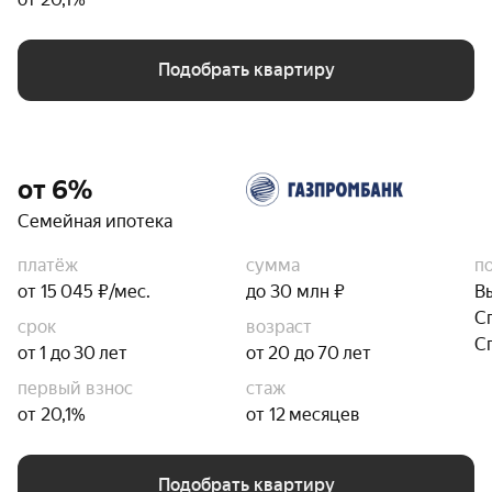
Подобрать квартиру
от 6%
Семейная ипотека
платёж
сумма
п
от 15 045 ₽/мес.
до 30 млн ₽
В
С
срок
возраст
С
от 1 до 30 лет
от 20 до 70 лет
первый взнос
стаж
от 20,1%
от 12 месяцев
Подобрать квартиру