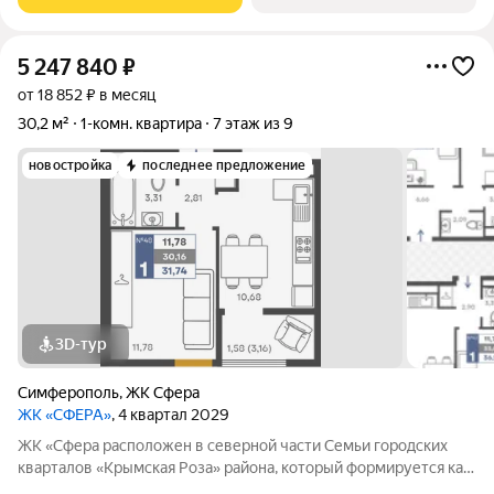
Выбор для тех, кто смотрит
5 247 840
₽
от 18 852 ₽ в месяц
30,2 м²
1-комн. квартира
7 этаж из 9
новостройка
последнее предложение
3D-тур
Симферополь
,
ЖК Сфера
ЖК «СФЕРА»
, 4 квартал 2029
ЖК «Сфера расположен в северной части Семьи городских
кварталов «Крымская Роза» района, который формируется как
полноценная среда для жизни, а не точечная застройка.