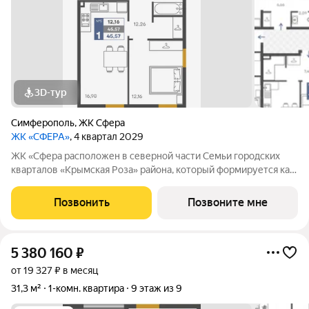
3D-тур
Симферополь
,
ЖК Сфера
ЖК «СФЕРА»
, 4 квартал 2029
ЖК «Сфера расположен в северной части Семьи городских
кварталов «Крымская Роза» района, который формируется как
полноценная среда для жизни, а не точечная застройка.
«Сфера» состоит из восьми домов высотой в 8 и 9 этажей.
Позвонить
Позвоните мне
Выбор для тех, кто смотрит
5 380 160
₽
от 19 327 ₽ в месяц
31,3 м²
1-комн. квартира
9 этаж из 9