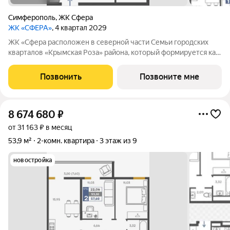
Симферополь
,
ЖК Сфера
ЖК «СФЕРА»
, 4 квартал 2029
ЖК «Сфера расположен в северной части Семьи городских
кварталов «Крымская Роза» района, который формируется как
полноценная среда для жизни, а не точечная застройка.
«Сфера» состоит из восьми домов высотой в 8 и 9 этажей.
Позвонить
Позвоните мне
Выбор для тех, кто смотрит
8 674 680
₽
от 31 163 ₽ в месяц
53,9 м²
2-комн. квартира
3 этаж из 9
новостройка