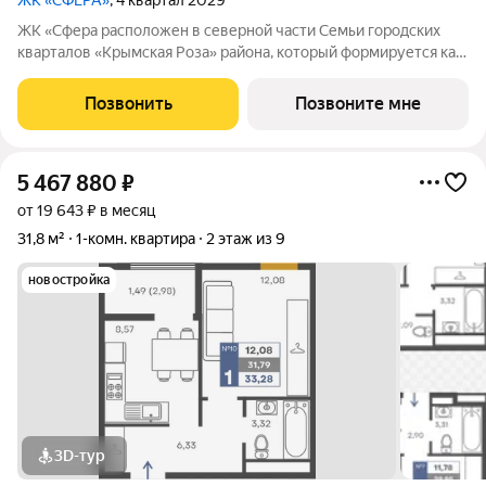
ЖК «СФЕРА»
, 4 квартал 2029
ЖК «Сфера расположен в северной части Семьи городских
кварталов «Крымская Роза» района, который формируется как
полноценная среда для жизни, а не точечная застройка.
«Сфера» состоит из восьми домов высотой в 8 и 9 этажей.
Позвонить
Позвоните мне
Выбор для тех, кто смотрит
5 467 880
₽
от 19 643 ₽ в месяц
31,8 м²
1-комн. квартира
2 этаж из 9
новостройка
3D-тур