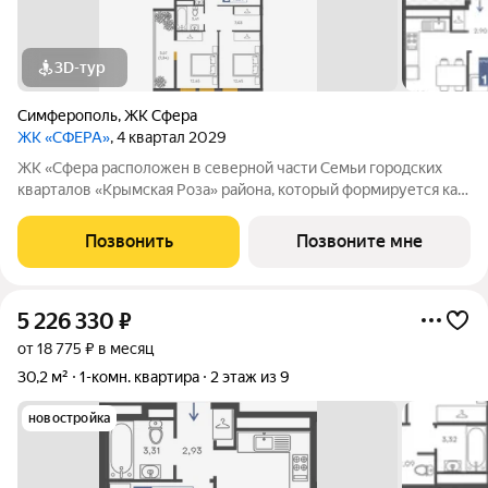
3D-тур
Симферополь
,
ЖК Сфера
ЖК «СФЕРА»
, 4 квартал 2029
ЖК «Сфера расположен в северной части Семьи городских
кварталов «Крымская Роза» района, который формируется как
полноценная среда для жизни, а не точечная застройка.
«Сфера» состоит из восьми домов высотой в 8 и 9 этажей.
Позвонить
Позвоните мне
Выбор для тех, кто смотрит
5 226 330
₽
от 18 775 ₽ в месяц
30,2 м²
1-комн. квартира
2 этаж из 9
новостройка