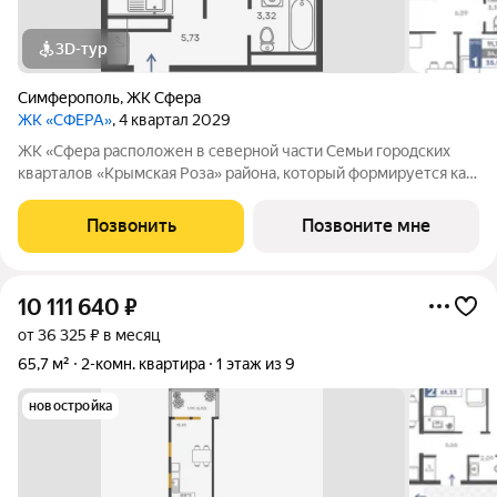
3D-тур
Симферополь
,
ЖК Сфера
ЖК «СФЕРА»
, 4 квартал 2029
ЖК «Сфера расположен в северной части Семьи городских
кварталов «Крымская Роза» района, который формируется как
полноценная среда для жизни, а не точечная застройка.
«Сфера» состоит из восьми домов высотой в 8 и 9 этажей.
Позвонить
Позвоните мне
Выбор для тех, кто смотрит
10 111 640
₽
от 36 325 ₽ в месяц
65,7 м²
2-комн. квартира
1 этаж из 9
новостройка