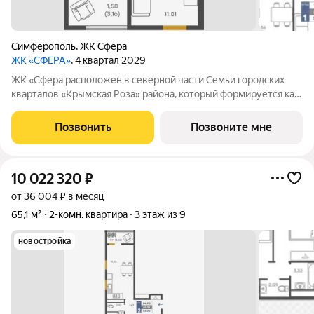
Симферополь
,
ЖК Сфера
ЖК «СФЕРА»
, 4 квартал 2029
ЖК «Сфера расположен в северной части Семьи городских
кварталов «Крымская Роза» района, который формируется как
полноценная среда для жизни, а не точечная застройка.
«Сфера» состоит из восьми домов высотой в 8 и 9 этажей.
Позвонить
Позвоните мне
Выбор для тех, кто смотрит
10 022 320
₽
от 36 004 ₽ в месяц
65,1 м²
2-комн. квартира
3 этаж из 9
новостройка