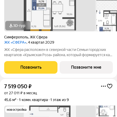
3D-тур
Симферополь
,
ЖК Сфера
ЖК «СФЕРА»
, 4 квартал 2029
ЖК «Сфера расположен в северной части Семьи городских
кварталов «Крымская Роза» района, который формируется как
полноценная среда для жизни, а не точечная застройка.
«Сфера» состоит из восьми домов высотой в 8 и 9 этажей.
Позвонить
Позвоните мне
Выбор для тех, кто смотрит
7 519 050
₽
от 27 011 ₽ в месяц
45,6 м²
1-комн. квартира
1 этаж из 9
новостройка