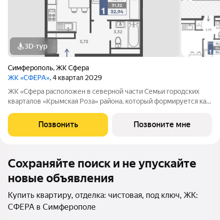
3D-тур
Симферополь
,
ЖК Сфера
ЖК «СФЕРА»
, 4 квартал 2029
ЖК «Сфера расположен в северной части Семьи городских
кварталов «Крымская Роза» района, который формируется как
полноценная среда для жизни, а не точечная застройка.
«Сфера» состоит из восьми домов высотой в 8 и 9 этажей.
Позвонить
Позвоните мне
Выбор для тех, кто смотрит
Сохраняйте поиск и не упускайте
новые объявления
Купить квартиру, отделка: чистовая, под ключ, ЖК:
СФЕРА в Симферополе