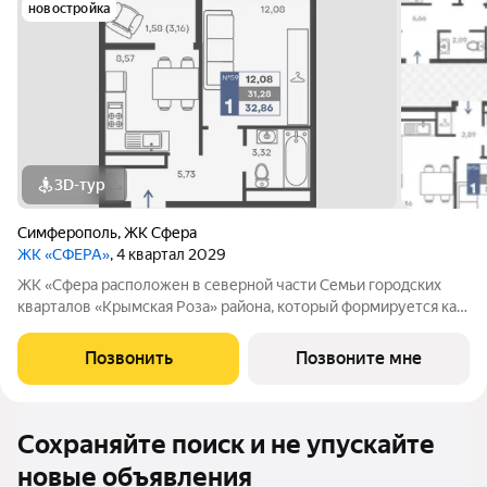
новостройка
3D-тур
Симферополь
,
ЖК Сфера
ЖК «СФЕРА»
, 4 квартал 2029
ЖК «Сфера расположен в северной части Семьи городских
кварталов «Крымская Роза» района, который формируется как
полноценная среда для жизни, а не точечная застройка.
«Сфера» состоит из восьми домов высотой в 8 и 9 этажей.
Позвонить
Позвоните мне
Выбор для тех, кто смотрит
Сохраняйте поиск и не упускайте
новые объявления