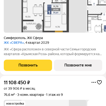
Симферополь
,
ЖК Сфера
ЖК «СФЕРА»
, 4 квартал 2029
ЖК «Сфера расположен в северной части Семьи городских
кварталов «Крымская Роза» района, который формируется как
полноценная среда для жизни, а не точечная застройка.
«Сфера» состоит из восьми домов высотой в 8 и 9 этажей.
Позвонить
Позвоните мне
Выбор для тех, кто смотрит
11 108 450
₽
от 39 906 ₽ в месяц
76,6 м²
3-комн. квартира
1 этаж из 9
новостройка