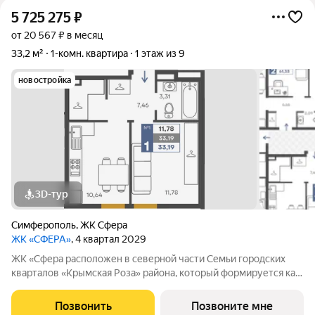
5 725 275
₽
от 20 567 ₽ в месяц
33,2 м²
1-комн. квартира
1 этаж из 9
новостройка
3D-тур
Симферополь
,
ЖК Сфера
ЖК «СФЕРА»
, 4 квартал 2029
ЖК «Сфера расположен в северной части Семьи городских
кварталов «Крымская Роза» района, который формируется как
полноценная среда для жизни, а не точечная застройка.
«Сфера» состоит из восьми домов высотой в 8 и 9 этажей.
Позвонить
Позвоните мне