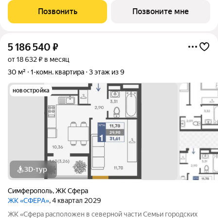
«Сфера» состоит из восьми домов высотой в 8 и 9 этажей.
Позвонить
Позвоните мне
Выбор для тех, кто смотрит
5 186 540
₽
от 18 632 ₽ в месяц
30 м²
1-комн. квартира
3 этаж из 9
новостройка
3D-тур
Симферополь
,
ЖК Сфера
ЖК «СФЕРА»
, 4 квартал 2029
ЖК «Сфера расположен в северной части Семьи городских