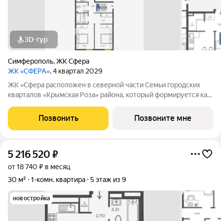
3D-тур
Симферополь
,
ЖК Сфера
ЖК «СФЕРА»
, 4 квартал 2029
ЖК «Сфера расположен в северной части Семьи городских
кварталов «Крымская Роза» района, который формируется как
полноценная среда для жизни, а не точечная застройка.
«Сфера» состоит из восьми домов высотой в 8 и 9 этажей.
Позвонить
Позвоните мне
Выбор для тех, кто смотрит
5 216 520
₽
от 18 740 ₽ в месяц
30 м²
1-комн. квартира
5 этаж из 9
новостройка