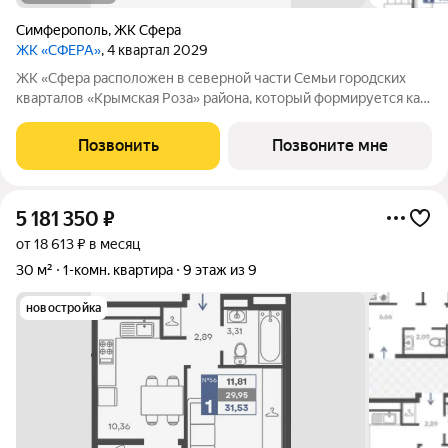
Симферополь
,
ЖК Сфера
ЖК «СФЕРА»
, 4 квартал 2029
ЖК «Сфера расположен в северной части Семьи городских
кварталов «Крымская Роза» района, который формируется как
полноценная среда для жизни, а не точечная застройка.
«Сфера» состоит из восьми домов высотой в 8 и 9 этажей.
Позвонить
Позвоните мне
Выбор для тех, кто смотрит
5 181 350
₽
от 18 613 ₽ в месяц
30 м²
1-комн. квартира
9 этаж из 9
новостройка