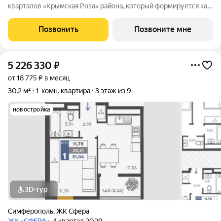
кварталов «Крымская Роза» района, который формируется как
полноценная среда для жизни, а не точечная застройка.
«Сфера» состоит из восьми домов высотой в 8 и 9 этажей.
Позвонить
Позвоните мне
Выбор для тех, кто смотрит
5 226 330
₽
от 18 775 ₽ в месяц
30,2 м²
1-комн. квартира
3 этаж из 9
новостройка
3D-тур
Симферополь
,
ЖК Сфера