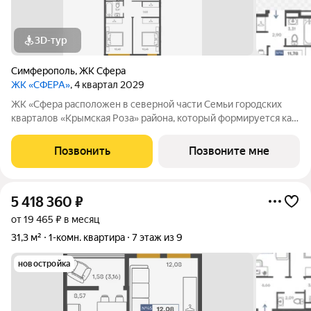
3D-тур
Симферополь
,
ЖК Сфера
ЖК «СФЕРА»
, 4 квартал 2029
ЖК «Сфера расположен в северной части Семьи городских
кварталов «Крымская Роза» района, который формируется как
полноценная среда для жизни, а не точечная застройка.
«Сфера» состоит из восьми домов высотой в 8 и 9 этажей.
Позвонить
Позвоните мне
Выбор для тех, кто смотрит
5 418 360
₽
от 19 465 ₽ в месяц
31,3 м²
1-комн. квартира
7 этаж из 9
новостройка