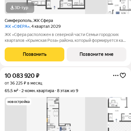
3D-тур
Симферополь
,
ЖК Сфера
ЖК «СФЕРА»
, 4 квартал 2029
ЖК «Сфера расположен в северной части Семьи городских
кварталов «Крымская Роза» района, который формируется как
полноценная среда для жизни, а не точечная застройка.
«Сфера» состоит из восьми домов высотой в 8 и 9 этажей.
Позвонить
Позвоните мне
Выбор для тех, кто смотрит
10 083 920
₽
от 36 225 ₽ в месяц
65,5 м²
2-комн. квартира
8 этаж из 9
новостройка