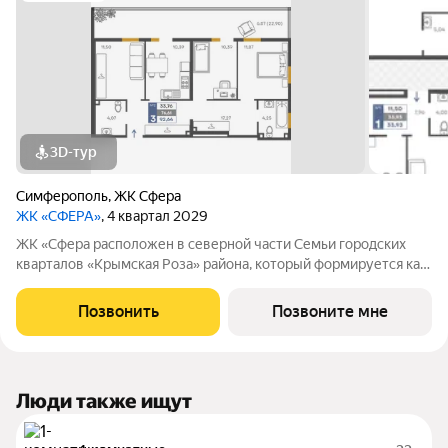
3D-тур
Симферополь
,
ЖК Сфера
ЖК «СФЕРА»
, 4 квартал 2029
ЖК «Сфера расположен в северной части Семьи городских
кварталов «Крымская Роза» района, который формируется как
полноценная среда для жизни, а не точечная застройка.
«Сфера» состоит из восьми домов высотой в 8 и 9 этажей.
Позвонить
Позвоните мне
Выбор для тех, кто смотрит
Люди также ищут