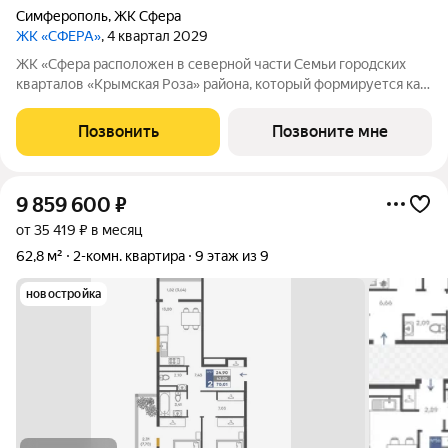
Симферополь
,
ЖК Сфера
ЖК «СФЕРА»
, 4 квартал 2029
ЖК «Сфера расположен в северной части Семьи городских
кварталов «Крымская Роза» района, который формируется как
полноценная среда для жизни, а не точечная застройка.
«Сфера» состоит из восьми домов высотой в 8 и 9 этажей.
Позвонить
Позвоните мне
Выбор для тех, кто смотрит
9 859 600
₽
от 35 419 ₽ в месяц
62,8 м²
2-комн. квартира
9 этаж из 9
новостройка