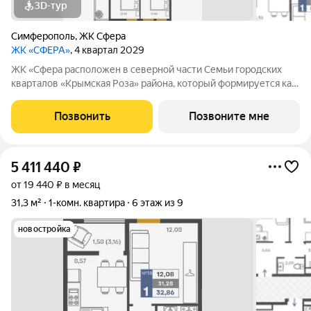
3D-тур
Симферополь
,
ЖК Сфера
ЖК «СФЕРА»
, 4 квартал 2029
ЖК «Сфера расположен в северной части Семьи городских
кварталов «Крымская Роза» района, который формируется как
полноценная среда для жизни, а не точечная застройка.
«Сфера» состоит из восьми домов высотой в 8 и 9 этажей.
Позвонить
Позвоните мне
Выбор для тех, кто смотрит
5 411 440
₽
от 19 440 ₽ в месяц
31,3 м²
1-комн. квартира
6 этаж из 9
новостройка