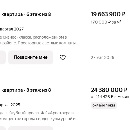
19 663 900
₽
я квартира · 6 этаж из 8
170 000 ₽ за м²
 квартал 2027
е бизнес -класса, расположенном в
м районе. Просторные светлые комнаты,
и и панорамное остекление. Также здесь
ная терраса, современная зона для
Позвоните мне
27 мая 2026
24 380 000
₽
я квартира · 8 этаж из 8
от 114 426 ₽ в месяц
вартал 2025
онлайн показ
сдан. Клубный проект ЖК «Аристократ»
города сердце культурной и
оля по ул. Караимская. Жилой комплекс