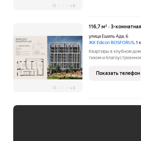
+
3
116,7 м² · 3-комнатна
улица Ешиль Ада
,
6
ЖК Edicon BOSFORUS
, 1
Квартиры в клубном дом
тихом и благоустроенно
эргономичные планировк
предусмотрена озеленен
Показать телефон
спорта, рядом-
+
3
ЕЖЕМЕСЯЧНЫЙ ПЛАТЁ