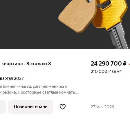
До 100 тыс. ₽
24 290 700
₽
я квартира · 8 этаж из 8
210 000 ₽ за м²
 квартал 2027
е бизнес -класса, расположенном в
м районе. Просторные светлые комнаты,
и и панорамное остекление. Также здесь
ная терраса, современная зона для
Позвоните мне
27 мая 2026