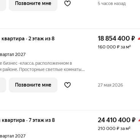
 в архитектурный ряд исторического
Позвоните мне
5 часов назад
18 854 400
₽
я квартира · 2 этаж из 8
160 000 ₽ за м²
 квартал 2027
е бизнес -класса, расположенном в
м районе. Просторные светлые комнаты,
и и панорамное остекление. Также здесь
ная терраса, современная зона для
Позвоните мне
27 мая 2026
24 410 400
₽
я квартира · 7 этаж из 8
210 000 ₽ за м²
 квартал 2027