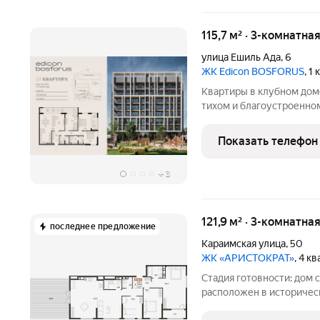
115,7 м² · 3-комнатна
улица Ешиль Ада
,
6
ЖК Edicon BOSFORUS
, 1
Квартиры в клубном дом
тихом и благоустроенно
эргономичные планировк
предусмотрена озеленен
Показать телефон
спорта, рядом-
+
3
121,9 м² · 3-комнатна
последнее предложение
Караимская улица
,
50
ЖК «АРИСТОКРАТ»
, 4 к
Стадия готовности: дом 
расположен в историческом центре 
деловой жизни Симфероп