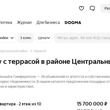
Ра
потека
Журнал
Для бизнеса
ройки
3 комн.
Цена
Центральный район
С террасой
 с террасой в районе Центральн
льный в Симферополе — 38 объявлений от агентств и собственнико
 Яндекс Недвижимости. В нашем каталоге предложения площадью от 
ки и характеристики.
15 700 000
₽
квартира · 2 этаж из 10