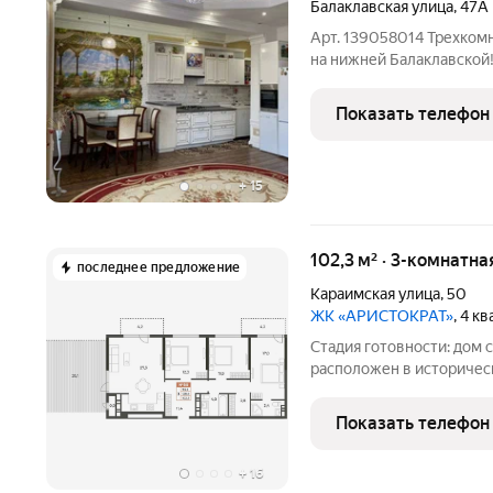
Балаклавская улица
,
47А
Арт. 139058014 Трехкомн
на нижней Балаклавской! 
Расположена на 2-м эта
сданного в эксплуатацию
Показать телефон
Общая
+
15
102,3 м² · 3-комнатна
последнее предложение
Караимская улица
,
50
ЖК «АРИСТОКРАТ»
, 4 к
Стадия готовности: дом 
расположен в историческом центре 
деловой жизни Симфероп
гармонично вписывается
Показать телефон
центра
+
16