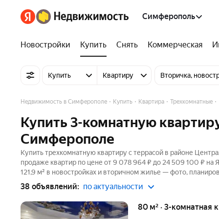
Симферополь
Новостройки
Купить
Снять
Коммерческая
И
Купить
Квартиру
Вторичка, новост
Недвижимость в Симферополе
Купить
Квартира
Трехкомнатные
Купить 3-комнатную квартиру
Симферополе
Купить трехкомнатную квартиру с террасой в районе Центра
продаже квартир по цене от 9 078 964 ₽ до 24 509 100 ₽ на
121,9 м² в новостройках и вторичном жилье — фото, планиров
38 объявлений:
по актуальности
80 м² · 3-комнатная 