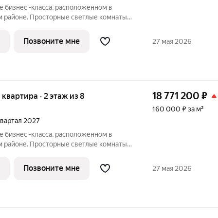
е бизнес -класса, расположенном в
м районе. Просторные светлые комнаты,
и и панорамное остекление. Также здесь
ная терраса, современная зона для
Позвоните мне
27 мая 2026
18 771 200
₽
я квартира · 2 этаж из 8
160 000 ₽ за м²
 квартал 2027
е бизнес -класса, расположенном в
м районе. Просторные светлые комнаты,
и и панорамное остекление. Также здесь
ная терраса, современная зона для
Позвоните мне
27 мая 2026