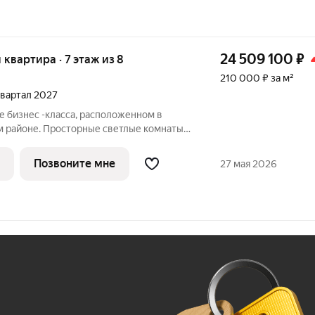
24 509 100
₽
я квартира · 7 этаж из 8
210 000 ₽ за м²
 квартал 2027
е бизнес -класса, расположенном в
м районе. Просторные светлые комнаты,
и и панорамное остекление. Также здесь
ная терраса, современная зона для
Позвоните мне
27 мая 2026
Ж