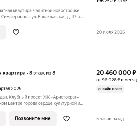
196 250 ₽ за м²
атная квартира в элитной новостройке
Симферополь, ул. Балаклавская, д. 47-а.
же 10-этажного монолитного дома,
 в 2014 году. Дом полностью заселен.
20 июля 2026
20 460 000
₽
я квартира · 8 этаж из 8
от 96 028 ₽ в месяц
вартал 2025
онлайн показ
сдан. Клубный проект ЖК «Аристократ»
города сердце культурной и
оля по ул. Караимская. Жилой комплекс
 в архитектурный ряд исторического
Позвоните мне
5 часов назад