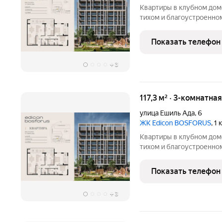
Квартиры в клубном дом
тихом и благоустроенно
эргономичные планировк
предусмотрена озеленен
Показать телефон
спорта, рядом-
+
3
117,3 м² · 3-комнатна
улица Ешиль Ада
,
6
ЖК Edicon BOSFORUS
, 1
Квартиры в клубном дом
тихом и благоустроенно
эргономичные планировк
предусмотрена озеленен
Показать телефон
спорта, рядом-
+
3