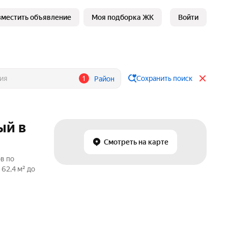
зместить объявление
Моя подборка ЖК
Войти
1
Сохранить поиск
Район
ый в
Смотреть на карте
в по
62,4 м² до