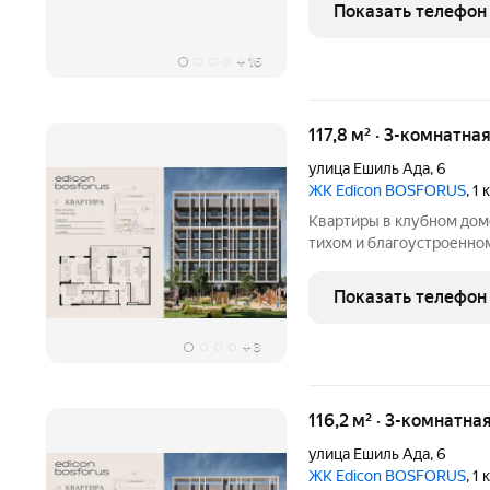
гармонично вписывается
Показать телефон
центра
+
16
117,8 м² · 3-комнатна
улица Ешиль Ада
,
6
ЖК Edicon BOSFORUS
, 1
Квартиры в клубном дом
тихом и благоустроенно
эргономичные планировк
предусмотрена озеленен
Показать телефон
спорта, рядом-
+
3
116,2 м² · 3-комнатна
улица Ешиль Ада
,
6
ЖК Edicon BOSFORUS
, 1