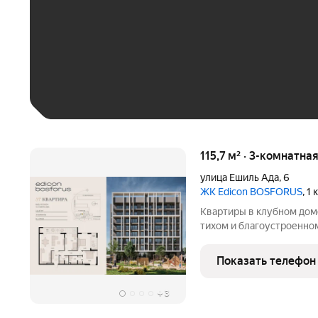
До 30 тыс. ₽
До 50 тыс. ₽
До 70 тыс. ₽
Больше 100 тыс. ₽
115,7 м² · 3-комнатна
улица Ешиль Ада
,
6
ЖК Edicon BOSFORUS
, 1
Квартиры в клубном дом
тихом и благоустроенно
эргономичные планировк
предусмотрена озеленен
Показать телефон
спорта, рядом-
+
3