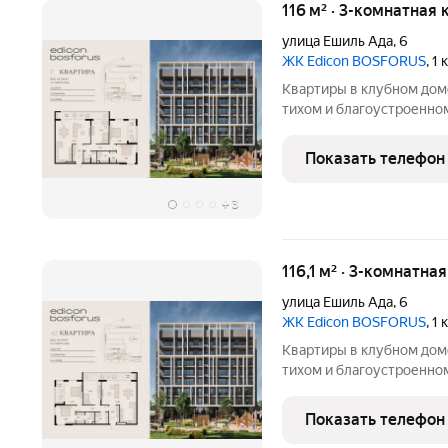
116 м² · 3-комнатная 
улица Ешиль Ада
,
6
ЖК Edicon BOSFORUS
, 1
Квартиры в клубном дом
тихом и благоустроенно
эргономичные планировк
предусмотрена озеленен
Показать телефон
спорта, рядом-
+
3
116,1 м² · 3-комнатна
улица Ешиль Ада
,
6
ЖК Edicon BOSFORUS
, 1
Квартиры в клубном дом
тихом и благоустроенно
эргономичные планировк
предусмотрена озеленен
Показать телефон
спорта, рядом-