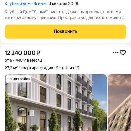
Клубный дом «Ясный»
, 1 квартал 2028
Клубный Дом "Ясный" - место, где жизнь протекает по вами
же написанному сценарию. Пространство для тех, кто живёт
без спешки и ценит каждый момент, но при этом всегда во
главе пелотона. Островок безмятежности в центральной
Позвонить
части города. Пространство,
12 240 000
₽
от 57 448 ₽ в месяц
27,2 м²
квартира-студия
9 этаж из 16
новостройка