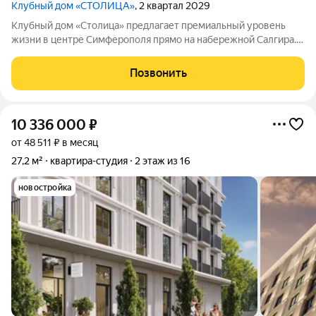
Клубный дом «СТОЛИЦА»
, 2 квартал 2029
Клубный дом «Столица» предлагает премиальный уровень
жизни в центре Симферополя прямо на набережной Салгира.
Этот проект от федерального девелопера «ИнтерСтрой»
задаёт новые стандарты жилой архитектуры в городе: он
Позвонить
сочетает престижное расположение,
10 336 000
₽
от 48 511 ₽ в месяц
27,2 м²
квартира-студия
2 этаж из 16
новостройка