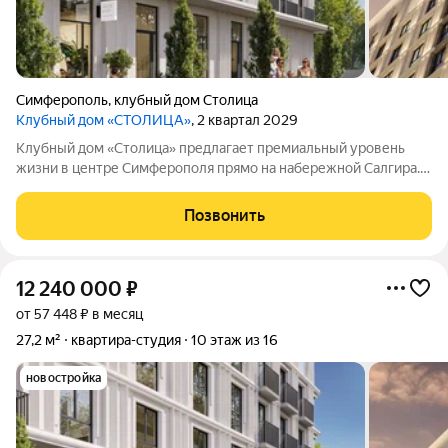
Симферополь
,
клубный дом Столица
Клубный дом «СТОЛИЦА»
, 2 квартал 2029
Клубный дом «Столица» предлагает премиальный уровень
жизни в центре Симферополя прямо на набережной Салгира.
Этот проект создан для тех, кто ищет не просто жильё, а
особый образ жизни и соответствующее окружение.
Позвонить
Девелопер «ИнтерСтрой» представил в
12 240 000
₽
от 57 448 ₽ в месяц
27,2 м²
квартира-студия
10 этаж из 16
новостройка