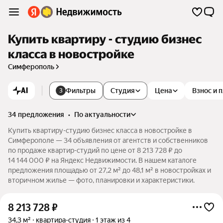
Купить квартиру - студию бизнес
класса в новостройке
Симферополь
AI
Фильтры
Студия
Цена
Взнос и 
3
34 предложения
•
по актуальности
Купить квартиру-студию бизнес класса в новостройке в
Симферополе — 34 объявления от агентств и собственников
по продаже квартир-студий по цене от 8 213 728 ₽ до
14 144 000 ₽ на Яндекс Недвижимости. В нашем каталоге
предложения площадью от 27,2 м² до 48,1 м² в новостройках и
вторичном жилье — фото, планировки и характеристики.
8 213 728
₽
34,3 м²
квартира-студия
1 этаж из 4