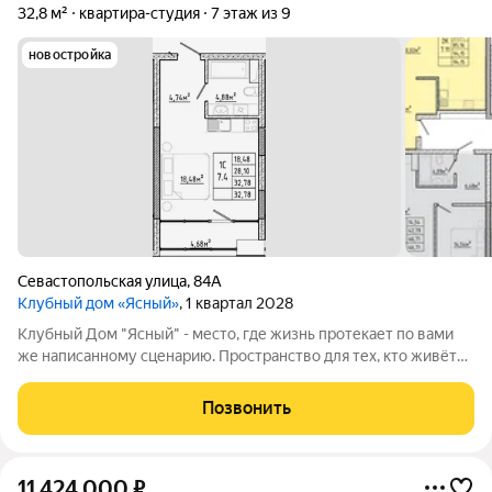
32,8 м²
квартира-студия
7 этаж из 9
новостройка
Севастопольская улица
,
84А
Клубный дом «Ясный»
, 1 квартал 2028
Клубный Дом "Ясный" - место, где жизнь протекает по вами
же написанному сценарию. Пространство для тех, кто живёт
без спешки и ценит каждый момент, но при этом всегда во
главе пелотона. Островок безмятежности в центральной
Позвонить
части города. Пространство,
11 424 000
₽