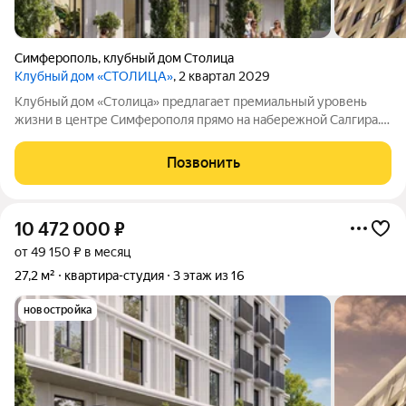
Симферополь
,
клубный дом Столица
Клубный дом «СТОЛИЦА»
, 2 квартал 2029
Клубный дом «Столица» предлагает премиальный уровень
жизни в центре Симферополя прямо на набережной Салгира.
Этот проект создан для тех, кто ищет не просто жильё, а
особый образ жизни и соответствующее окружение.
Позвонить
Девелопер «ИнтерСтрой» представляет
10 472 000
₽
от 49 150 ₽ в месяц
27,2 м²
квартира-студия
3 этаж из 16
новостройка