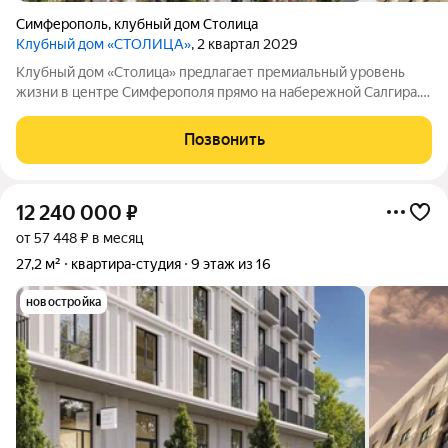
Симферополь
,
клубный дом Столица
Клубный дом «СТОЛИЦА»
, 2 квартал 2029
Клубный дом «Столица» предлагает премиальный уровень
жизни в центре Симферополя прямо на набережной Салгира.
Этот проект создан для тех, кто ищет не просто жильё, а
особый образ жизни и соответствующее окружение.
Позвонить
Девелопер «ИнтерСтрой» представляет
12 240 000
₽
от 57 448 ₽ в месяц
27,2 м²
квартира-студия
9 этаж из 16
новостройка