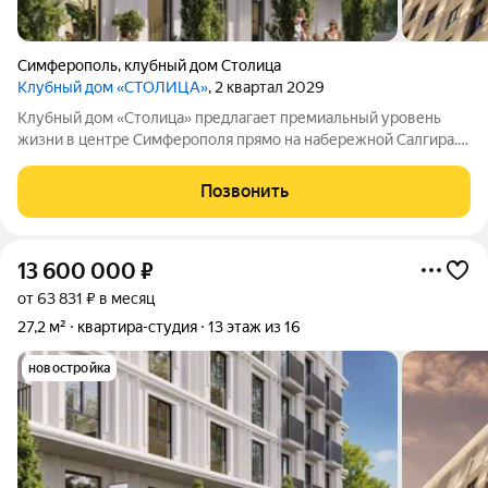
Симферополь
,
клубный дом Столица
Клубный дом «СТОЛИЦА»
, 2 квартал 2029
Клубный дом «Столица» предлагает премиальный уровень
жизни в центре Симферополя прямо на набережной Салгира.
Этот проект создан для тех, кто ищет не просто жильё, а
особый образ жизни и соответствующее окружение.
Позвонить
Девелопер «ИнтерСтрой» представил в
13 600 000
₽
от 63 831 ₽ в месяц
27,2 м²
квартира-студия
13 этаж из 16
новостройка