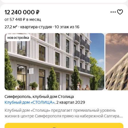
12 240 000
₽
от 57 448 ₽ в месяц
27,2 м²
квартира-студия
10 этаж из 16
новостройка
Симферополь
,
клубный дом Столица
Клубный дом «СТОЛИЦА»
, 2 квартал 2029
Клубный дом «Столица» предлагает премиальный уровень
жизни в центре Симферополя прямо на набережной Салгира.
Этот проект создан для тех, кто ищет не просто жильё, а
особый стиль и окружение. Девелопер «ИнтерСтрой»