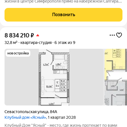
жизни в центре Симферополя прямо на набережной Салгира.
Этот проект создан для тех, кто ищет не просто жильё, а
особый стиль и окружение. Девелопер «ИнтерСтрой»
Позвонить
представляет проект, который задаёт
8 834 210
₽
32,8 м²
квартира-студия
6 этаж из 9
новостройка
Севастопольская улица
,
84А
Клубный дом «Ясный»
, 1 квартал 2028
Клубный Дом "Ясный" - место, где жизнь протекает по вами