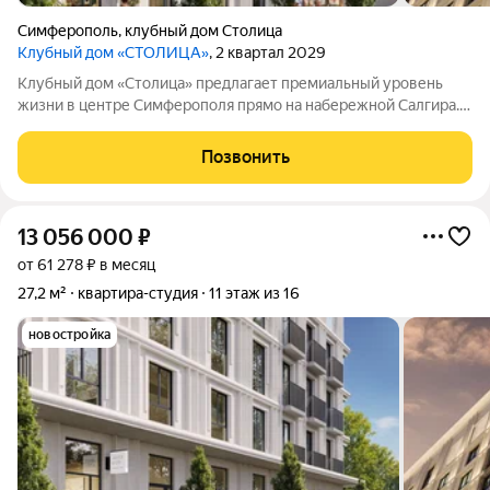
Симферополь
,
клубный дом Столица
Клубный дом «СТОЛИЦА»
, 2 квартал 2029
Клубный дом «Столица» предлагает премиальный уровень
жизни в центре Симферополя прямо на набережной Салгира.
Этот проект создан для тех, кто ищет не просто жильё, а
особый стиль и окружение. Застройщик федеральный
Позвонить
девелопер «ИнтерСтрой» задаёт
13 056 000
₽
от 61 278 ₽ в месяц
27,2 м²
квартира-студия
11 этаж из 16
новостройка