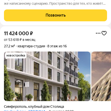
же написанному сценарию. Пространство для тех, кто живёт
без спешки и ценит каждый момент, но при этом всегда во
главе пелотона. Островок безмятежности в центральной
Позвонить
части города. Пространство,
11 424 000
₽
от 53 618 ₽ в месяц
27,2 м²
квартира-студия
8 этаж из 16
новостройка
Симферополь
,
клубный дом Столица