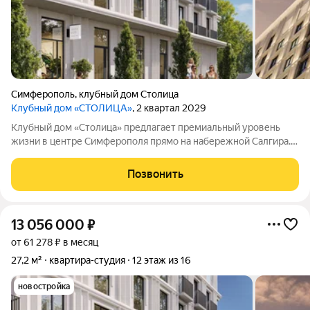
Симферополь
,
клубный дом Столица
Клубный дом «СТОЛИЦА»
, 2 квартал 2029
Клубный дом «Столица» предлагает премиальный уровень
жизни в центре Симферополя прямо на набережной Салгира.
Этот проект создан для тех, кто ищет не просто жильё, а
особый образ жизни и соответствующее окружение.
Позвонить
Девелопер федеральная компания
13 056 000
₽
от 61 278 ₽ в месяц
27,2 м²
квартира-студия
12 этаж из 16
новостройка