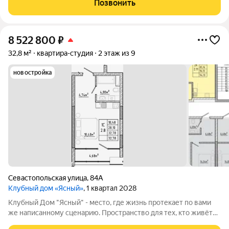
Позвонить
представил в центре города новый
8 522 800
₽
32,8 м²
квартира-студия
2 этаж из 9
новостройка
Севастопольская улица
,
84А
Клубный дом «Ясный»
, 1 квартал 2028
Клубный Дом "Ясный" - место, где жизнь протекает по вами
же написанному сценарию. Пространство для тех, кто живёт
без спешки и ценит каждый момент, но при этом всегда во