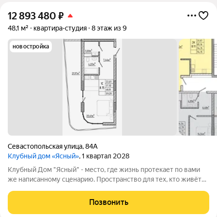
12 893 480
₽
48,1 м²
квартира-студия
8 этаж из 9
новостройка
Севастопольская улица
,
84А
Клубный дом «Ясный»
, 1 квартал 2028
Клубный Дом "Ясный" - место, где жизнь протекает по вами
же написанному сценарию. Пространство для тех, кто живёт
без спешки и ценит каждый момент, но при этом всегда во
главе пелотона. Островок безмятежности в центральной
Позвонить
части города. Пространство,