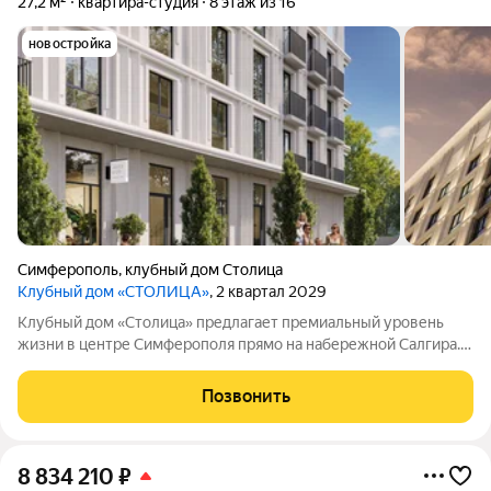
27,2 м²
квартира-студия
8 этаж из 16
новостройка
Симферополь
,
клубный дом Столица
Клубный дом «СТОЛИЦА»
, 2 квартал 2029
Клубный дом «Столица» предлагает премиальный уровень
жизни в центре Симферополя прямо на набережной Салгира.
Этот проект создан для тех, кто ищет не просто жильё, а
особый образ жизни и соответствующее окружение.
Позвонить
Девелопер федеральная компания
8 834 210
₽