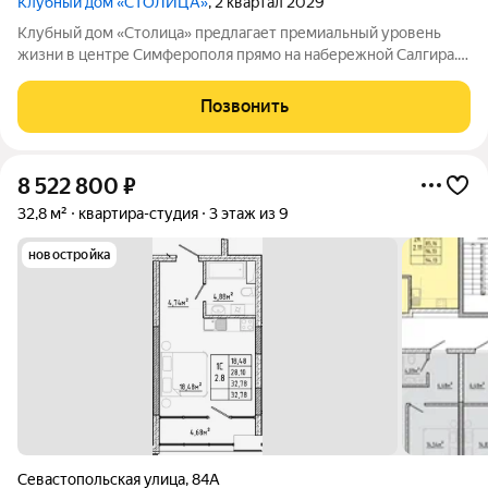
Клубный дом «СТОЛИЦА»
, 2 квартал 2029
Клубный дом «Столица» предлагает премиальный уровень
жизни в центре Симферополя прямо на набережной Салгира.
Этот проект создан для тех, кто ищет не просто жильё, а
особый образ жизни и соответствующее окружение.
Позвонить
Девелопер «ИнтерСтрой» представил в
8 522 800
₽
32,8 м²
квартира-студия
3 этаж из 9
новостройка
Севастопольская улица
,
84А