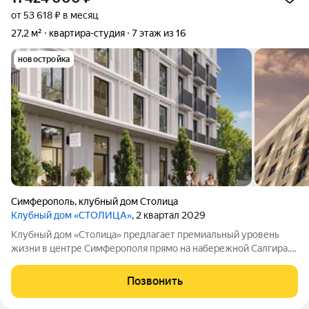
от 53 618 ₽ в месяц
27,2 м²
квартира-студия
7 этаж из 16
новостройка
Симферополь
,
клубный дом Столица
Клубный дом «СТОЛИЦА»
, 2 квартал 2029
Клубный дом «Столица» предлагает премиальный уровень
жизни в центре Симферополя прямо на набережной Салгира.
Этот проект создан для тех, кто ищет не просто жильё, а
особый образ жизни и соответствующее окружение.
Позвонить
Девелопер «ИнтерСтрой» представил в