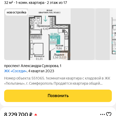
32 м²
1-комн. квартира
2 этаж из 17
новостройка
проспект Александра Суворова
,
1
ЖК «Соседи»
, 4 квартал 2023
Номер объекта: 551065. 1комнатная квартира с кладовой в ЖК
«Тюльпаны», г. Симферополь Продаётся квартира общей
площадью 32,8 кв. м в новом жилом комплексе бизнескласса.
Локация: микрорайон «Крымская Роза», проспект Александра
Позвонить
Суворова, д. 107
8 229 700
₽