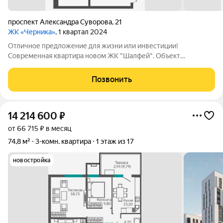
проспект Александра Суворова
,
21
ЖК «Черника»
, 1 квартал 2024
Отличное предложение для жизни или инвестиции!
Современная квартира новом ЖК "Шалфей". Объект
расположен на первой линии, что обеспечивает отличную
транспортную доступность и перспективы развития района.
Позвонить
Квартира на девятом этаже шестнадцатиэтажного
14 214 600
₽
от 66 715 ₽ в месяц
74,8 м²
3-комн. квартира
1 этаж из 17
новостройка