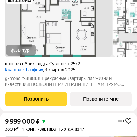
новостройка
3D-тур
проспект Александра Суворова
,
25к2
Квартал «Шалфей»
, 4 квартал 2025
gkmonolit-8188131 Прекрасные квартиры для жизни и
инвестиций! ПОЗВОНИТЕ ИЛИ НАПИШИТЕ НАМ ПРЯМО
СЕЙЧАС ДЛЯ КОНСУЛЬТАЦИИ, ПРЕДЛОЖЕНИЕ
ОГРАНИЧЕНО! О КОМПЛЕКСЕ Квартал состоит из 7 секций: 10,
Позвонить
Позвоните мне
12, 16 этажей и 3 стилобата 1 этаж. Жилой квартал Шалфей -
9 999 000
₽
38,9 м²
1-комн. квартира
15 этаж из 17