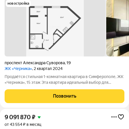
новостройка
проспект Александра Суворова
,
19
ЖК «Черника»
, 2 квартал 2024
Продаётся стильная 1-комнатная квартира в Симферополе, ЖК
«Черника», 15 этаж Эта квартира идеальный выбор для
ценителей комфорта, эстетики и живописных видов.
Расположена в новом жилом комплексе «Черника», на
Позвонить
верхнем этаже, что гарантирует тишину и
9 091 870
₽
от 43 554 ₽ в месяц