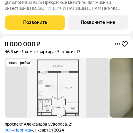
gkmonolit-9639325 Прекрасные квартиры для жизни и
инвестиций! ПОЗВОНИТЕ ИЛИ НАПИШИТЕ НАМ ПРЯМО
СЕЙЧАС ДЛЯ КОНСУЛЬТАЦИИ, ПРЕДЛОЖЕНИЕ
ОГРАНИЧЕНО! О КОМПЛЕКСЕ Квартал состоит из 7 секций: 10,
Позвонить
Позвоните мне
12, 16 этажей и 3 стилобата 1 этаж. Жилой квартал Шалфей -
8 000 000
₽
46,3 м²
1-комн. квартира
5 этаж из 17
новостройка
проспект Александра Суворова
,
21
ЖК «Черника»
, 1 квартал 2024