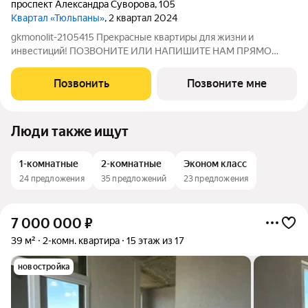
проспект Александра Суворова
,
105
Квартал «Тюльпаны»
, 2 квартал 2024
gkmonolit-2105415 Прекрасные квартиры для жизни и
инвестиций! ПОЗВОНИТЕ ИЛИ НАПИШИТЕ НАМ ПРЯМО
СЕЙЧАС ДЛЯ КОНСУЛЬТАЦИИ, ПРЕДЛОЖЕНИЕ
ОГРАНИЧЕНО! Планируемый срок ввода в эксплуатацию: 1
Позвонить
Позвоните мне
квартал 2024 года. О КОМПЛЕКСЕ. Жилой квартал «Тюльпаны»
это
Люди также ищут
1-комнатные
2-комнатные
Эконом класс
24 предложения
35 предложений
23 предложения
7 000 000
₽
39 м²
2-комн. квартира
15 этаж из 17
новостройка