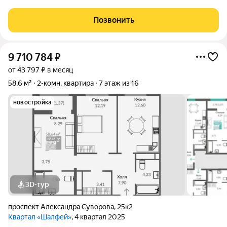
расположена на десятом этаже, пятнадцати этажного дома,
ЖК "Черника" на проспекте Александра Суворова. Общая
Позвонить
площадь квартиры 31 кв.м,
9 710 784
₽
от 43 797 ₽ в месяц
58,6 м²
2-комн. квартира
7 этаж из 16
новостройка
3D-тур
проспект Александра Суворова
,
25к2
Квартал «Шалфей»
, 4 квартал 2025