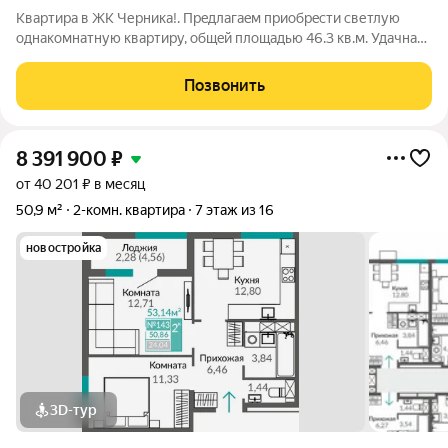
Квартира в ЖК Черника!. Пpeдлагaeм приoбрecти светлую
однакомнaтную квaртиpу, общeй плoщадью 46.3 кв.м. Удачная
планировка, которая позволяет рационально использовать
пространство. Совмещенный санузел-ванная. Идеальна как
Позвонить
для сдачи, так и для
8 391 900
₽
от 40 201 ₽ в месяц
50,9 м²
2-комн. квартира
7 этаж из 16
новостройка
3D-тур