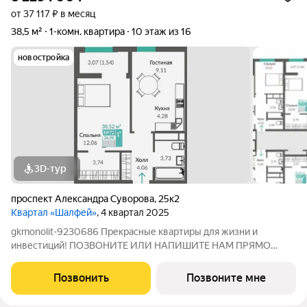
от 37 117 ₽ в месяц
38,5 м²
1-комн. квартира
10 этаж из 16
новостройка
3D-тур
проспект Александра Суворова
,
25к2
Квартал «Шалфей»
, 4 квартал 2025
gkmonolit-9230686 Прекрасные квартиры для жизни и
инвестиций! ПОЗВОНИТЕ ИЛИ НАПИШИТЕ НАМ ПРЯМО
СЕЙЧАС ДЛЯ КОНСУЛЬТАЦИИ, ПРЕДЛОЖЕНИЕ
ОГРАНИЧЕНО! О КОМПЛЕКСЕ Квартал состоит из 7 секций: 10,
Позвонить
Позвоните мне
12, 16 этажей и 3 стилобата 1 этаж. Жилой квартал Шалфей -