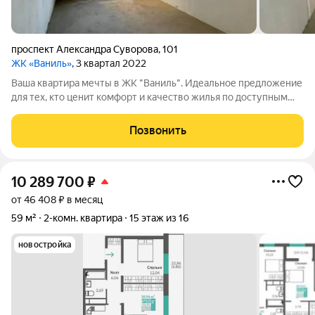
проспект Александра Суворова
,
101
ЖК «Ваниль»
, 3 квартал 2022
Ваша квартира мечты в ЖК "Ваниль". Идеальное предложение
для тех, кто ценит комфорт и качество жилья по доступным
ценам!!! Живите в комфорте и уюте в новом жилом
комплексе. Квартира готова к воплощению ваших
Позвонить
дизайнерских фантазий! Квартал "Крымская
10 289 700
₽
от 46 408 ₽ в месяц
59 м²
2-комн. квартира
15 этаж из 16
новостройка