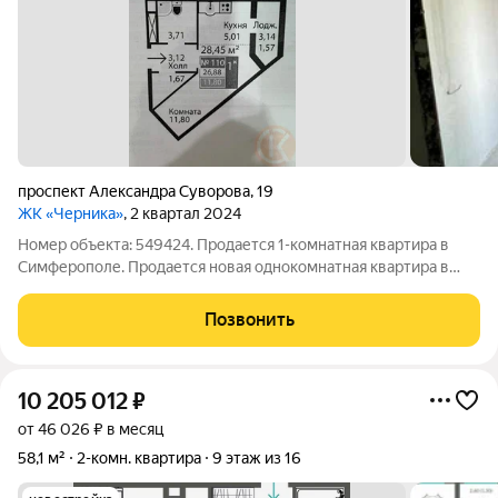
проспект Александра Суворова
,
19
ЖК «Черника»
, 2 квартал 2024
Номер объекта: 549424. Продается 1-комнатная квартира в
Симферополе. Продается новая однокомнатная квартира в
предчистовой отделке в ЖК Черника с выходом во
внутренний дворик на первом этаже.Свободная планировка,
Позвонить
просторная и светлая квартира, с
10 205 012
₽
от 46 026 ₽ в месяц
58,1 м²
2-комн. квартира
9 этаж из 16