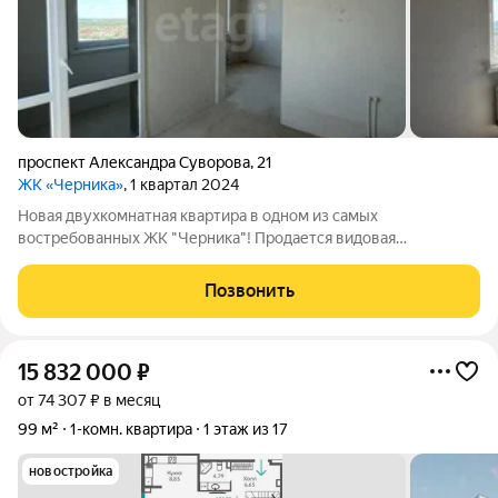
проспект Александра Суворова
,
21
ЖК «Черника»
, 1 квартал 2024
Новая двухкомнатная квартира в одном из самых
востребованных ЖК "Черника"! Продается видовая
двухкомнатная квартира, расположенная на пятнадцатом
этаже каркасно-монолитного дома. Общая площадь квартиры
Позвонить
39 кв.м, кухня 8 кв.м, раздельные комнаты,
15 832 000
₽
от 74 307 ₽ в месяц
99 м²
1-комн. квартира
1 этаж из 17
новостройка