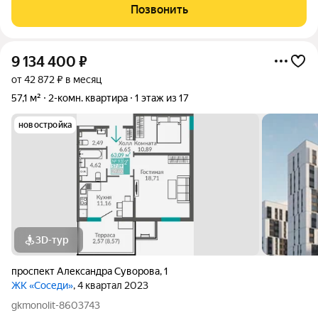
под боком. Площадь: 38.5 кв.м. Рядом расположены
Позвонить
крупнейший ТЦ "Южная галерея",
9 134 400
₽
от 42 872 ₽ в месяц
57,1 м²
2-комн. квартира
1 этаж из 17
новостройка
3D-тур
проспект Александра Суворова
,
1
ЖК «Соседи»
, 4 квартал 2023
gkmonolit-8603743