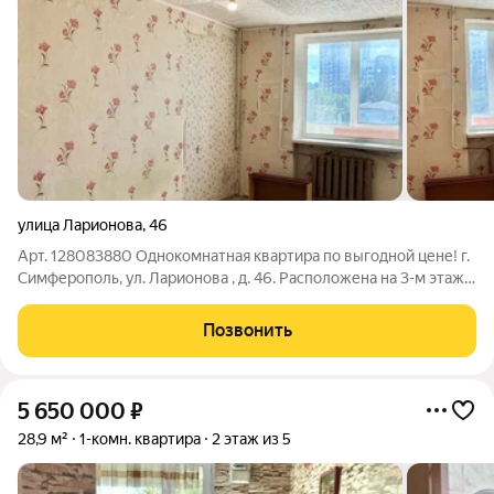
улица Ларионова
,
46
Арт. 128083880 Однокомнатная квартира по выгодной цене! г.
Симферополь, ул. Ларионова , д. 46. Расположена на 3-м этаже
5-ти этажного блочного. Общая площадь 30.7 кв. м., жилая 17.8
кв. м., кухня 5.4 кв. м. + небольшая кладовая в прихожей.
Позвонить
Санузел
5 650 000
₽
28,9 м²
1-комн. квартира
2 этаж из 5