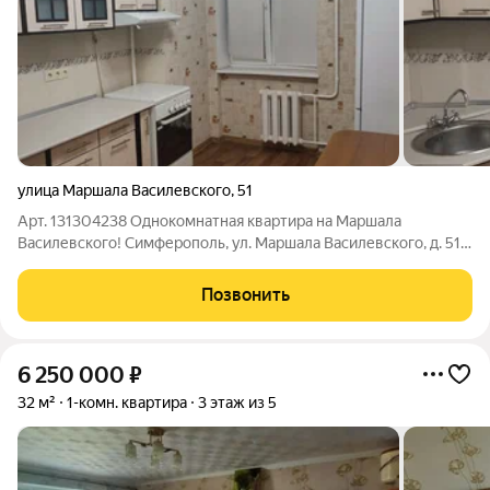
улица Маршала Василевского
,
51
Арт. 131304238 Однокомнатная квартира на Маршала
Василевского! Симферополь, ул. Маршала Василевского, д. 51.
Расположена на 6-м этаже 9-ти этажного блочного дома 1993
года постройки. Общая площадь 34,9кв.м. (с учетом балкона),
Позвонить
жилая 18 кв.м., кухня 9
6 250 000
₽
32 м²
1-комн. квартира
3 этаж из 5