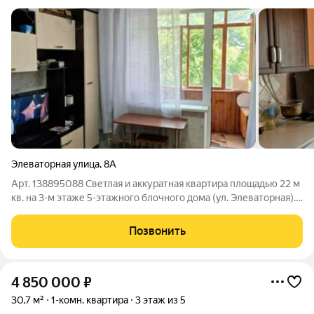
Элеваторная улица
,
8А
Арт. 138895088 Светлая и аккуратная квартира площадью 22 м
кв. на 3-м этаже 5-этажного блочного дома (ул. Элеваторная).
Дом из альминского камня (очень теплый). Общая площадь -
21,8 м. Изолированная планировка: комната - 11,8 м кухня - 4,3
Позвонить
м
4 850 000
₽
30,7 м²
1-комн. квартира
3 этаж из 5