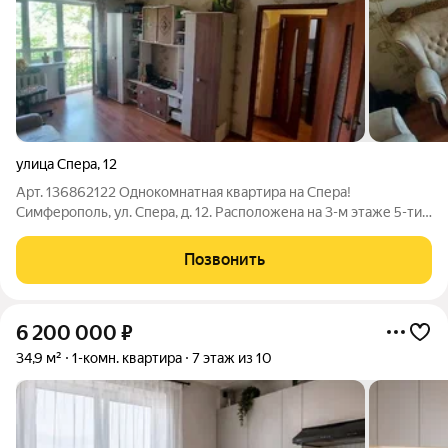
улица Спера
,
12
Арт. 136862122 Однокомнатная квартира на Спера!
Симферополь, ул. Спера, д. 12. Расположена на 3-м этаже 5-ти
этажного блочного дома 1983 года постройки. Общая площадь
32 кв.м. (с учетом балкона), жилая 18 кв.м., кухня 16 кв.м. Одна
Позвонить
комната (18
6 200 000
₽
34,9 м²
1-комн. квартира
7 этаж из 10