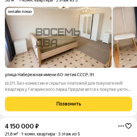
36 м²
1-комн. квартира
3 этаж из 5
онлайн показ
улица Набережная имени 60-летия СССР
,
91
id:211. Без комиссии и скрытых платежей для покупателей!
Квартира у Гагаринского парка Предлагается к покупке уютная
и светлая однокомнатная квартира площадью 36 м на 3-м
этаже 5-этажного блочного дома. Жилая площадь составляет
Позвонить
24 м, площадь кухни 6
4 150 000
₽
21,8 м²
1-комн. квартира
3 этаж из 5