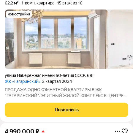
62,2 м²
1-комн. квартира
15 этаж из 16
новостройка
улица Набережная имени 60-летия СССР
,
69Г
ЖК «Гагаринский»
, 2 квартал 2024
ПРОДАЖА ОДНОКОМНАТНОЙ КВАРТИРЫ В ЖК
"ГАГАРИНСКИЙ". ЭЛИТНЫЙ ЖИЛОЙ КОМПЛЕКС В ЦЕНТРЕ
СИМФЕРОПОЛЯ С ВИДОМ НА ПАРК. Однокомнатная
квартира ОБЩЕЙ ПЛОЩАДЬЮ 62.15 КВ.М. на 15-м этаже
Позвонить
нового жилого комплекса в парке Гагарина предлагает
уникальное сочетание
4 990 000
₽