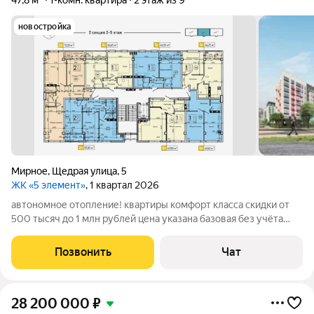
47,8 м²
1-комн. квартира
2 этаж из 9
новостройка
Мирное
,
Щедрая улица
,
5
ЖК «5 элемент»
, 1 квартал 2026
автономное отопление! квартиры комфорт класса скидки от
500 тысяч до 1 млн рублей цена указана базовая без учёта
скидок и спец предложений
Позвонить
Чат
28 200 000
₽