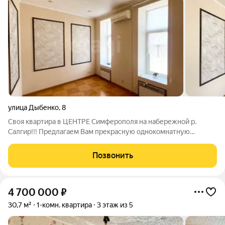
улица Дыбенко
,
8
Своя квартира в ЦЕНТРЕ Симферополя на набережной р.
Салгир!!! Предлагаем Вам прекрасную однокомнатную
квартиру, расположенную на втором этаже двухэтажного
каменного дома на ул. Дыбенко. Общая площадь квартиры
Позвонить
32.9кв.м, площадь комнаты 13.6 кв.м,
4 700 000
₽
30,7 м²
1-комн. квартира
3 этаж из 5