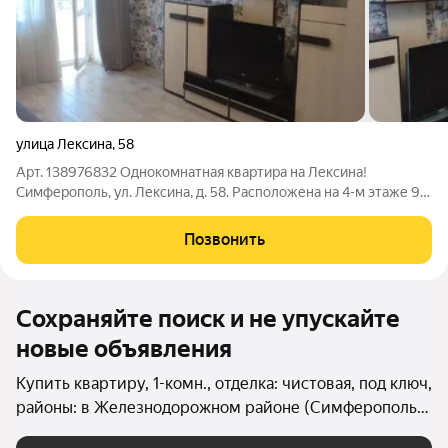
улица Лексина
,
58
Арт. 138976832 Однокомнатная квартира на Лексина!
Симферополь, ул. Лексина, д. 58. Расположена на 4-м этаже 9-
ти этажного блочного дома 2007 года постройки. Общая
площадь 36,5 кв.м. (с учетом балкона), жилая 18 кв.м., кухня 7,9
Позвонить
кв.м. Одна
Сохраняйте поиск и не упускайте
новые объявления
Купить квартиру, 1-комн., отделка: чистовая, под ключ,
районы: в Железнодорожном районе (Симферополь)
в Симферополе