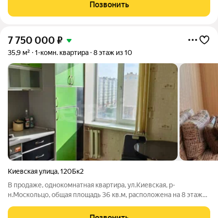
"Монолит". Расположена на седьмом этаже, десятиэтажного
Позвонить
монолитного дома. Общая площадь
7 750 000
₽
35,9 м²
1-комн. квартира
8 этаж из 10
Киевская улица
,
120Бк2
В продаже, однокомнатная квартира, ул.Киевская, р-
н.Москольцо, общая площадь 36 кв.м, расположена на 8 этаже
10-ти этажного дома. Дом относительно новый, квартира
расположена на хорошей высоте. Квартира с косметическим
Позвонить