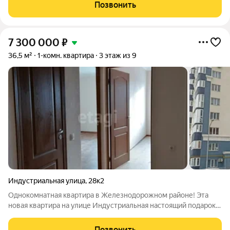
договоре. Документы готовы к сделке.Про квартиру: - Этаж/
Позвонить
этажность 8/11 - Площадь 36,2м2 - Комнат
7 300 000
₽
36,5 м²
1-комн. квартира
3 этаж из 9
Индустриальная улица
,
28к2
Однокомнатная квартира в Железнодорожном районе! Эта
новая квартира на улице Индустриальная настоящий подарок
для тех, кто ценит комфорт и уют. Она расположена на
удобном третьем этаже девятиэтажного дома, что
Позвонить