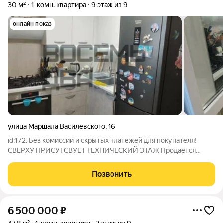
30 м²
1-комн. квартира
9 этаж из 9
онлайн показ
улица Маршала Василевского
,
16
id:172. Без комиссии и скрытых платежей для покупателя!
СВЕРХУ ПРИСУТСВУЕТ ТЕХНИЧЕСКИЙ ЭТАЖ Продаётся
уютная и светлая 1-комнатная квартира площадью 30 м в
Симферополе. Расположена на 9-м этаже 9-этажного
Позвонить
блочного дома по адресу: ул. Маршала
6 500 000
₽