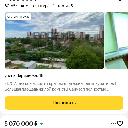
30 м²
1-комн. квартира
4 этаж из 5
онлайн показ
улица Ларионова
,
46
id:207. Без комиссии и скрытых платежей для покупателей!
Большая площадь жилой комнаты Санузел полностью
оборудован всем необходимым, вложении не требуется
Опрятный подъезд, не шумные соседи Красивый двор С
Позвонить
балкона открывается вид на реку Салгир и жк
5 070 000
₽