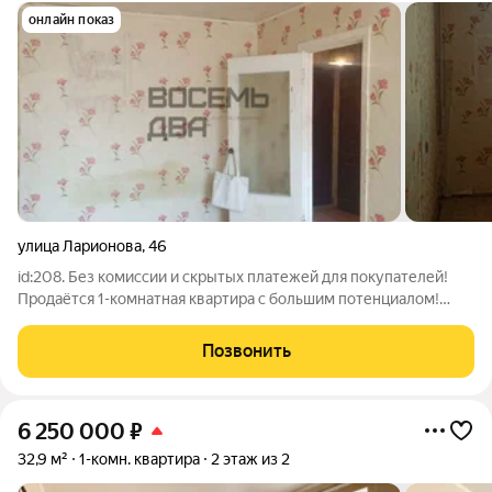
онлайн показ
улица Ларионова
,
46
id:208. Без комиссии и скрытых платежей для покупателей!
Продаётся 1-комнатная квартира с большим потенциалом!
Предлагаем к продаже светлую 1-комнатную квартиру,
которая станет отличным вариантом для тех, кто хочет
Позвонить
сделать ремонт под себя и воплотить
6 250 000
₽
32,9 м²
1-комн. квартира
2 этаж из 2