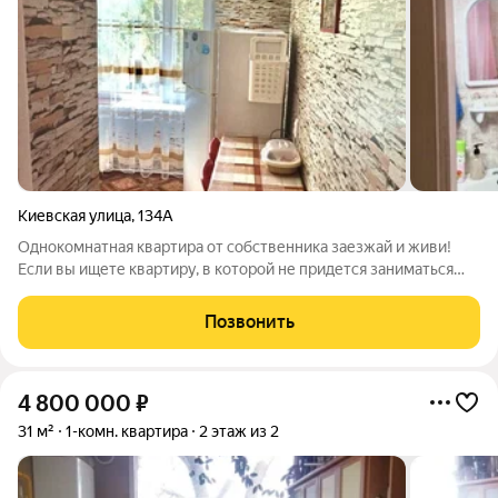
Киевская улица
,
134А
Однокомнатная квартира от собственника заезжай и живи!
Если вы ищете квартиру, в которой не придется заниматься
документами или докупать мебель, возможно, вы нашли
именно ее. Один взрослый собственник. Никто не прописан.
Позвонить
Без обременений и
4 800 000
₽
31 м²
1-комн. квартира
2 этаж из 2