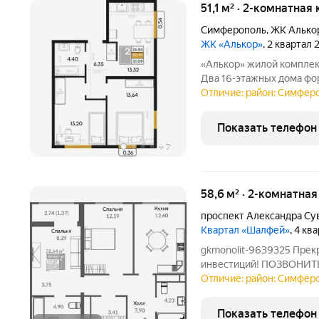
51,1 м² · 2-комнатная
Симферополь
,
ЖК Алько
ЖК «Алькор»
, 2 квартал
«Алькор» жилой комплекс бизнес-класса в центре Симферополя.
Два 16-этажных дома фо
скрытое от городского ш
Отличие: район: Симферо
города. Здесь соединили
приватность и редкое
Показать телефон
+
7
58,6 м² · 2-комнатная
проспект Александра Су
Квартал «Шалфей»
, 4 кв
gkmonolit-9639325 Прек
инвестиций! ПОЗВОНИ
ДЛЯ КОНСУЛЬТАЦИИ, П
Отличие: район: Симферо
КОМПЛЕКСЕ Квартал состои
стилобата 1 этаж. 
Показать телефон