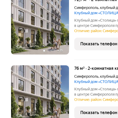
Симферополь
,
клубный 
Клубный дом «СТОЛИЦ
Клубный дом «Столица» 
в центре Симферополя прямо на набережной Салгира. Этот
проект создан для тех, к
Отличие: район: Симферо
жизни и соответствующ
представляет
Показать телефон
+
15
76 м² · 2-комнатная к
Симферополь
,
клубный 
Клубный дом «СТОЛИЦ
Клубный дом «Столица» 
в центре Симферополя прямо на набережной Салгира. Этот
проект создан для тех, к
Отличие: район: Симферо
жизни и соответствующ
задаёт новые
Показать телефон