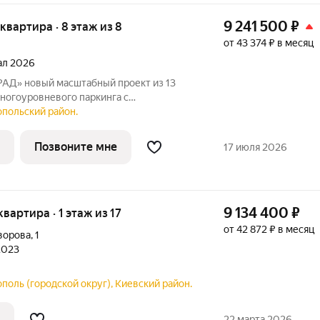
9 241 500
₽
я квартира · 8 этаж из 8
от 43 374 ₽ в месяц
тал 2026
оект из 13
ногоуровневого паркинга с
ирное один из ближайших
опольский район.
а. Населенный пункт расположен в
Позвоните мне
17 июля 2026
9 134 400
₽
 квартира · 1 этаж из 17
от 42 872 ₽ в месяц
ворова
,
1
 2023
поль (городской округ), Киевский район.
22 марта 2026