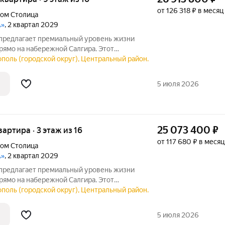
от 126 318 ₽ в месяц
дом Столица
А»
, 2 квартал 2029
предлагает премиальный уровень жизни
то ищет не просто жильё, а особый образ
поль (городской округ), Центральный район.
ее окружение. Девелопер «ИнтерСтрой»
5 июля 2026
25 073 400
₽
вартира · 3 этаж из 16
от 117 680 ₽ в месяц
дом Столица
А»
, 2 квартал 2029
предлагает премиальный уровень жизни
то ищет не просто жильё, а особый образ
поль (городской округ), Центральный район.
ее окружение. Девелопер «ИнтерСтрой»
5 июля 2026