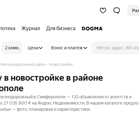
Ра
потека
Журнал
Для бизнеса
2 комн.
Цена
Взнос и платёж
Железнодорожный район
Новостройки
 в новостройке в районе
ополе
лезнодорожный в Симферополе — 132 объявления от агентств и
до 27 035 900 ₽ на Яндекс Недвижимости. В нашем каталоге предл
жилье — фото, планировки и характеристики.