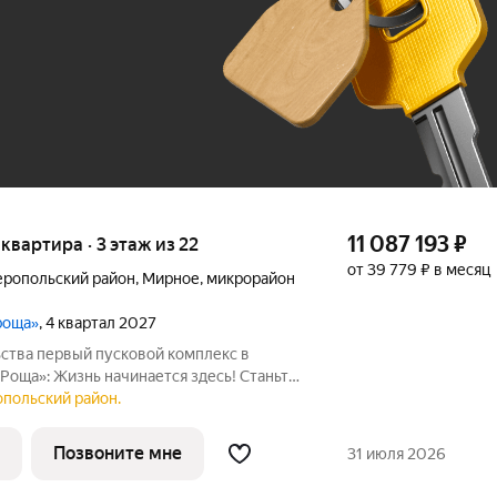
До 100 тыс. ₽
11 087 193
₽
я квартира · 3 этаж из 22
от 39 779 ₽ в месяц
ропольский район
,
Мирное
,
микрорайон
роща»
, 4 квартал 2027
ьства первый пусковой комплекс в
Роща»: Жизнь начинается здесь! Станьте
альном пространстве, где современный
опольский район.
гармонией природы! Пятая очередь
Позвоните мне
31 июля 2026