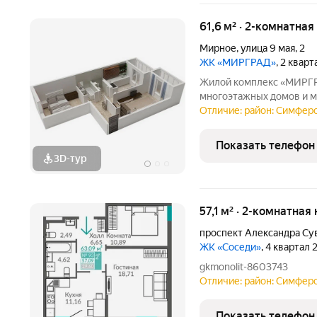
61,6 м² · 2-комнатна
Мирное
,
улица 9 мая
,
2
ЖК «МИРГРАД»
, 2 квар
Жилой комплекс «МИРГРАД» новый масштабный пр
многоэтажных домов и м
эксплуатируемой крышей. - Село М
Отличие: район: Симфер
спутников столицы Крым
живописной локации на
Показать телефон
3D-тур
57,1 м² · 2-комнатная
проспект Александра Су
ЖК «Соседи»
, 4 квартал
gkmonolit-8603743
Отличие: район: Симферо
Показать телефон