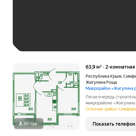
До 30 тыс. ₽
До 50 тыс. ₽
До 70 тыс. ₽
Больше 100 тыс. ₽
63,9 м² · 2-комнатна
Республика Крым
,
Симфе
Жигулина Роща
Микрорайон «Жигулина 
Пятая очередь строител
микрорайоне «Жигулина 
первопроходцами в уник
Отличие: район: Симфер
комфорт встречается с 
микрорайона
3D-тур
Показать телефон
+
4