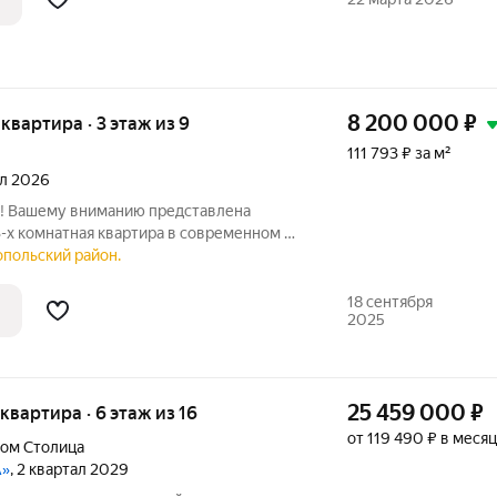
8 200 000
₽
 квартира · 3 этаж из 9
111 793 ₽ за м²
ал 2026
т! Вашему вниманию представлена
3-х комнатная квартира в современном 9-
ЛЕМЕНТ, рядом с выездом на
опольский район.
 Объездную дорогу! ПЛАНИРОВКА
СТИНАЯ
18 сентября
2025
25 459 000
₽
 квартира · 6 этаж из 16
от 119 490 ₽ в месяц
дом Столица
А»
, 2 квартал 2029