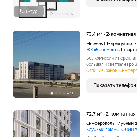
3D-тур
+
13
73,4 м² · 2-комнатная
Мирное
,
Щедрая улица
,
7
ЖК «5 элемент»
, 1 кварт
Без комиссии и перепла
большая и светлая евро 
ти этажном доме ЖК 5 Э
Отличие: район: Симфер
Евпаторийское шоссе и
КВАРТИРЫ: КУХНЯ-ГО
Показать телефон
+
11
72,7 м² · 2-комнатная
Симферополь
,
клубный 
Клубный дом «СТОЛИЦ