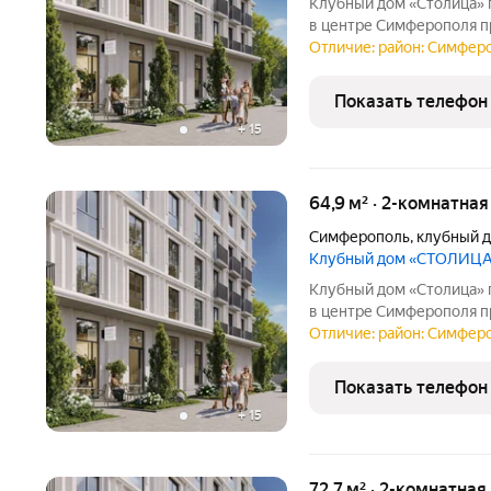
Клубный дом «Столица» 
в центре Симферополя прямо на набережной Салгира. Этот
проект создан для тех, к
Отличие: район: Симферо
жизни и соответствующ
представил в
Показать телефон
+
15
64,9 м² · 2-комнатна
Симферополь
,
клубный 
Клубный дом «СТОЛИЦ
Клубный дом «Столица» 
в центре Симферополя прямо на набережной Салгира. Этот
проект создан для тех, к
Отличие: район: Симферо
окружение. Девелопер «
города новый
Показать телефон
+
15
72,7 м² · 2-комнатная