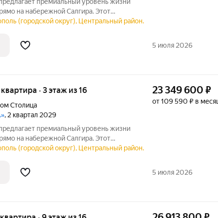
предлагает премиальный уровень жизни
то ищет не просто жильё, а особый образ
поль (городской округ), Центральный район.
ее окружение. Девелопер «ИнтерСтрой»
5 июля 2026
23 349 600
₽
я квартира · 3 этаж из 16
от 109 590 ₽ в меся
дом Столица
А»
, 2 квартал 2029
предлагает премиальный уровень жизни
то ищет не просто жильё, а особый стиль и
поль (городской округ), Центральный район.
ИнтерСтрой» представил в центре
5 июля 2026
26 913 800
₽
 квартира · 9 этаж из 16