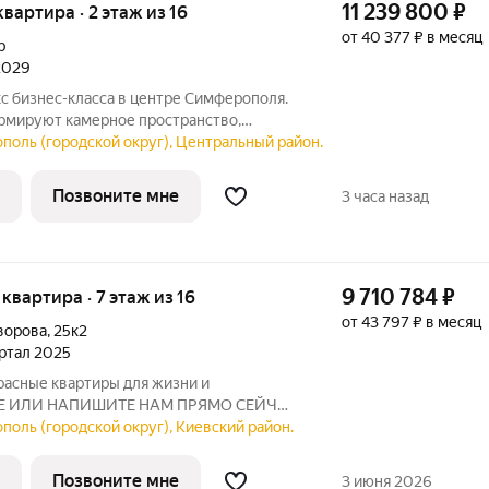
11 239 800
₽
 квартира · 2 этаж из 16
от 40 377 ₽ в месяц
р
 2029
рмируют камерное пространство,
ума, но находящееся в самом сердце
поль (городской округ), Центральный район.
сь архитектура и история локации,
Позвоните мне
3 часа назад
9 710 784
₽
 квартира · 7 этаж из 16
от 43 797 ₽ в месяц
ворова
,
25к2
артал 2025
расные квартиры для жизни и
ТЕ ИЛИ НАПИШИТЕ НАМ ПРЯМО СЕЙЧАС
РЕДЛОЖЕНИЕ ОГРАНИЧЕНО! О
поль (городской округ), Киевский район.
т из 7 секций: 10, 12, 16 этажей и 3
Жилой квартал Шалфей -
Позвоните мне
3 июня 2026