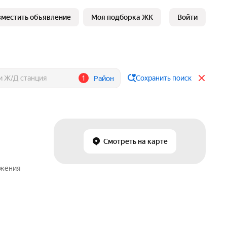
зместить объявление
Моя подборка ЖК
Войти
1
Сохранить поиск
Район
Смотреть на карте
ожения