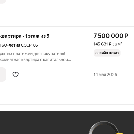
7 500 000
₽
 квартира · 1 этаж из 5
145 631 ₽ за м²
 60-летия СССР
,
85
онлайн показ
скрытых платежей для покупателя!
комнатная квартира с капитальной
е в одном из самых востребованных
14 мая 2026
Ж