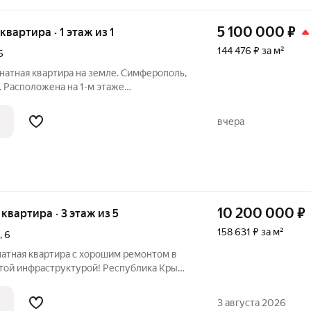
5 100 000
₽
 квартира · 1 этаж из 1
144 476 ₽ за м²
6
натная квартира на земле. Симферополь,
6. Расположена на 1-м этаже
смежные комнаты. Вид из окон: во двор и
сторону. Остается вся мебель и бытовая
вчера
10 200 000
₽
я квартира · 3 этаж из 5
158 631 ₽ за м²
,
6
натная квартира с хорошим ремонтом в
итой инфраструктурой! Республика Крым.
одорожная , 6 . Расположена на 3-м
. Общая площадь 64,3 кв. м., жилая 45,9
3 августа 2026