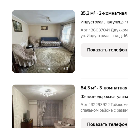
35,3 м² · 2-комнатная
Индустриальная улица
,
1
Арт. 136037041 Двухком
ул. Индустриальная, д. 1
одноэтажного дома. Две 
на улицу, на солнечную 
Показать телефон
техника. Все
+
5
64,3 м² · 3-комнатна
Железнодорожная улица
Арт. 132293922 Трёхком
спальном районе с разв
Симферополь, ул. Железн
этаже 5-ти этажного дома
Показать телефон
кв. м.