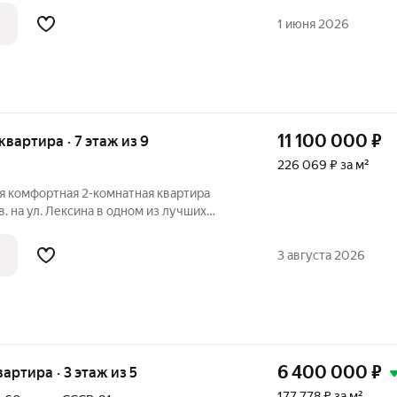
вый двор С балкона открывается вид на
1 июня 2026
11 100 000
₽
 квартира · 7 этаж из 9
226 069 ₽ за м²
я комфортная 2-комнатная квартира
ксина в одном из лучших
имальной близостью к центру города. 7-й
евского» дома 2005 г.п. Расположена в
3 августа 2026
6 400 000
₽
вартира · 3 этаж из 5
177 778 ₽ за м²