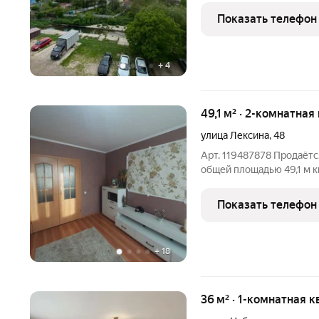
не шумные соседи Краси
Показать телефон
реку Салгир и жк
+
4
49,1 м² · 2-комнатная
улица Лексина
,
48
Арт. 119487878 Продаётс
общей площадью 49,1 м кв. на ул. Ле
спальных районов с макс
этаж 9-этажного «консол
Показать телефон
середине
+
18
36 м² · 1-комнатная к