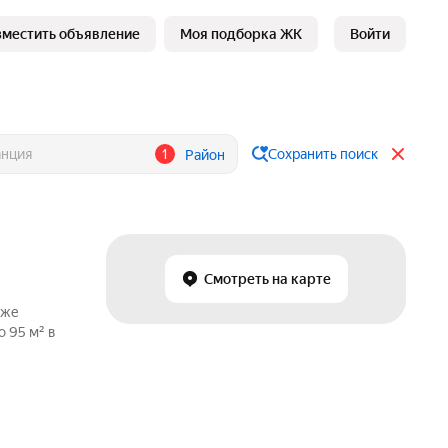
зместить объявление
Моя подборка ЖК
Войти
1
Сохранить поиск
Район
Смотреть на карте
аже
 95 м² в