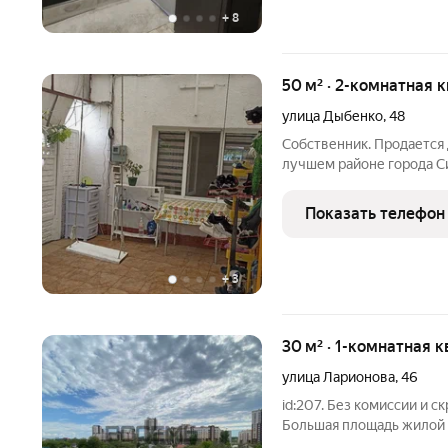
+
8
50 м² · 2-комнатная к
улица Дыбенко
,
48
Собственник. Продается 
лучшем районе города С
набережная реки Салгир.
любой район города. Ква
Показать телефон
стоянка для авто,
+
3
30 м² · 1-комнатная к
улица Ларионова
,
46
id:207. Без комиссии и 
Большая площадь жилой
всем необходимым, влож