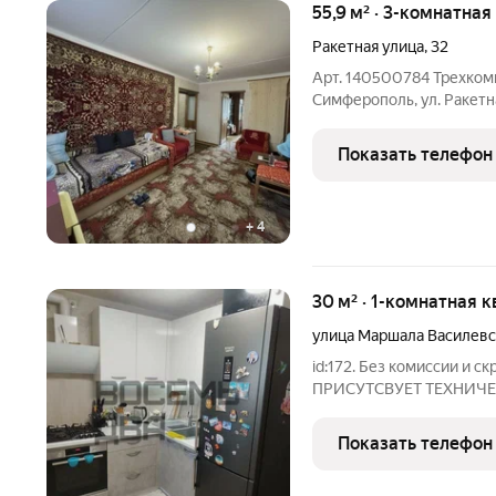
55,9 м² · 3-комнатная
Ракетная улица
,
32
Арт. 140500784 Трехкомн
Симферополь, ул. Ракетн
этажного блочного дома.
лоджии), кухня 7.4 кв.м. 
Показать телефон
9.2
+
4
30 м² · 1-комнатная 
улица Маршала Василевс
id:172. Без комиссии и 
ПРИСУТСВУЕТ ТЕХНИЧЕС
1-комнатная квартира п
Расположена на 9-м этаж
Показать телефон
ул. Маршала