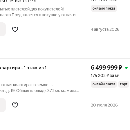
 60-летия СССР
,
91
онлайн показ
крытых платежей для покупателей!
 парка Предлагается к покупке уютная и
вартира площадью 36 м на 3-м этаже 5-
 Жилая площадь составляет 24 м,
4 августа 2026
6 499 999
₽
 квартира · 1 этаж из 1
175 202 ₽ за м²
онлайн показ
торг
атная квартира на земле! г.
 , д. 19. Общая площадь 37.1 кв. м., жилая
 м. (можно увеличить). Раздельные комнаты
 Санузел совмещенный. Терраса - 16.4
20 июля 2026