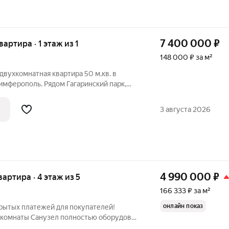
7 400 000
₽
вартира · 1 этаж из 1
148 000 ₽ за м²
двухкомнатная квартира 50 м.кв. в
имферополь. Рядом Гагаринский парк,
 Отличная транспортная развязка в
ртира расположена на 11 дома, крытая
3 августа 2026
4 990 000
₽
вартира · 4 этаж из 5
166 333 ₽ за м²
онлайн показ
скрытых платежей для покупателей!
 комнаты Санузел полностью оборудован
ении не требуется Опрятный подъезд,