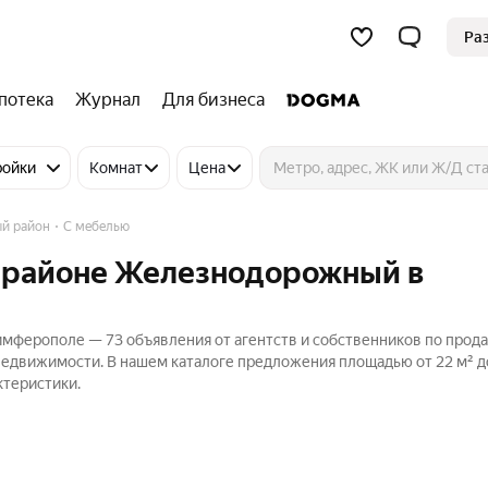
Ра
потека
Журнал
Для бизнеса
ройки
Комнат
Цена
й район
С мебелью
в районе Железнодорожный в
мферополе — 73 объявления от агентств и собственников по прод
Недвижимости. В нашем каталоге предложения площадью от 22 м² до
ктеристики.