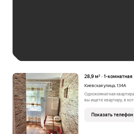
До 30 тыс. ₽
До 50 тыс. ₽
До 70 тыс. ₽
Больше 100 тыс. ₽
28,9 м² · 1-комнатная
Киевская улица
,
134А
Однокомнатная квартира от собствен
вы ищете квартиру, в ко
документами или докупа
ее. Один взрослый собственник. Никто не прописан. Без
Показать телефон
обременений и