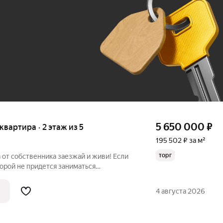
До 100 тыс. ₽
5 650 000
₽
 квартира · 2 этаж из 5
195 502 ₽ за м²
торг
ника заезжай и живи! Если
торой не придется заниматься
ть мебель, возможно, вы нашли именно
4 августа 2026