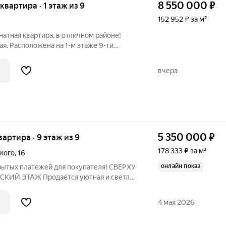
8 550 000
₽
 квартира · 1 этаж из 9
152 952 ₽ за м²
атная квартира, в отличном районе!
ая. Расположена на 1-м этаже 9-ти
 Общая площадь 55,9 кв.м. (без учета
Три изолированные комнаты (10,3 + 17.7 +
вчера
5 350 000
₽
квартира · 9 этаж из 9
178 333 ₽ за м²
кого
,
16
онлайн показ
скрытых платежей для покупателя! СВЕРХУ
КИЙ ЭТАЖ Продаётся уютная и светлая
лощадью 30 м в Симферополе.
е 9-этажного блочного дома по адресу:
4 мая 2026