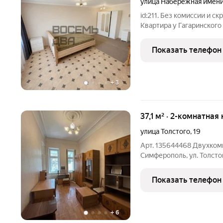
улица Набережная имени
id:211. Без комиссии и с
Квартира у Гагаринского
светлая однокомнатная к
этажного блочного дома.
Показать телефон
площадь кухни 6
+
3
37,1 м² · 2-комнатная
улица Толстого
,
19
Арт. 135644468 Двухкомн
Симферополь, ул. Толстова
26.3 кв. м., кухня 4 кв.
(16.5 кв. м., 9.8 кв. м.).
Показать телефон
+
6