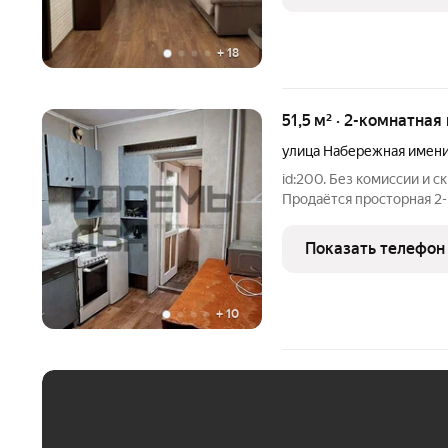
+
18
51,5 м² · 2-комнатная
улица Набережная имени
id:200. Без комиссии и 
Продаётся просторная 2-
пристройкой на 1-м этаж
районов города рядом с парком им. Гагарина (район к/т «Космос»).
Показать телефон
Квартира общей
+
10
ЕЖЕМЕСЯЧНЫЙ ПЛАТЁ