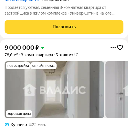
Продается уютная, семейная 3-комнатная квартира от
застройщика в жилом комплексе «Универ Сити» в на юге
Санкт-Петербурга. До метро можно добраться на транспорте
всего за 30 минут. Мастер-спальня с собственной ванной
Позвонить
комнатой. Самое приватное
9 000 000
₽
78,6 м²
3-комн. квартира
5 этаж из 10
новостройка
онлайн показ
хорошая цена
Купчино
22 мин.