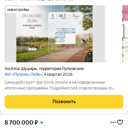
новостройка
посёлок Шушары
,
территория Пулковское
ЖК «Пулково Лейк»
, 4 квартал 2026
Цена действует при 100% оплате и на определенные
ипотечные программы. Подробности в отделе продаж по
телефону. Продается 3-комнатная квартира в ЖК «Пулково
Лейк» на 3 этаже. Общая площадь составляет 66.30 кв. м.
Позвонить
Квартира с чистовой отделкой. Жилой
8 700 000
₽