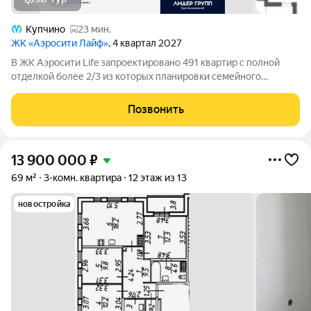
Купчино
23 мин.
ЖК «Аэросити Лайф»
, 4 квартал 2027
В ЖК Аэросити Life запроектировано 491 квартир с полной
отделкой более 2/3 из которых планировки семейного
формата: одно двух и трехкомнатные. В секциях от 7 до 11
квартир на этаже, среди которых особое место занимают
Позвонить
семейные трехкомнатные
13 900 000
₽
69 м²
3-комн. квартира
12 этаж из 13
новостройка