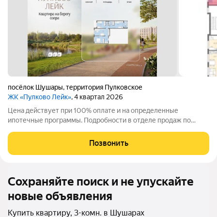
посёлок Шушары
,
территория Пулковское
ЖК «Пулково Лейк»
, 4 квартал 2026
Цена действует при 100% оплате и на определенные
ипотечные программы. Подробности в отделе продаж по
телефону. Продается 3-комнатная квартира в ЖК «Пулково
Лейк» на 4 этаже. Общая площадь составляет 66.00 кв. м.
Позвонить
Квартира с чистовой отделкой. Жилой
Сохраняйте поиск и не упускайте
новые объявления
Купить квартиру, 3-комн. в Шушарах