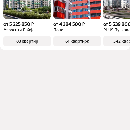
от 5 225 850 ₽
от 4 384 500 ₽
от 5 539 800
Аэросити Лайф
Полет
PLUS Пулков
88 квартир
61 квартира
342 ква