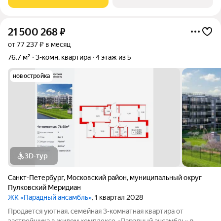
кв.м. -Все комнаты правильной
21 500 268
₽
от 77 237 ₽ в месяц
76,7 м²
3-комн. квартира
4 этаж из 5
новостройка
3D-тур
Санкт-Петербург
,
Московский район
,
муниципальный округ
Пулковский Меридиан
ЖК «Парадный ансамбль»
, 1 квартал 2028
Продается уютная, семейная 3-комнатная квартира от