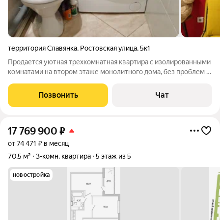
территория Славянка
,
Ростовская улица
,
5к1
Продается уютная трехкомнатная квартира с изолированными
комнатами на втором этаже монолитного дома, без проблем с
лифтами . Прописка г. Санкт-Петербург . В квартире выполнен
хороший ремонт, что позволяет сразу въехать и жить без
Позвонить
Чат
дополнительных
17 769 900
₽
от 74 471 ₽ в месяц
70,5 м²
3-комн. квартира
5 этаж из 5
новостройка