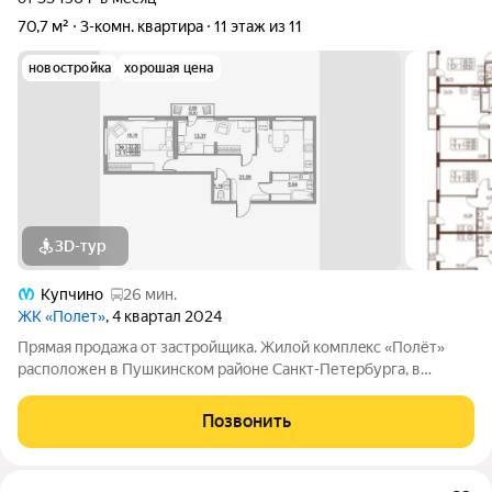
70,7 м²
3-комн. квартира
11 этаж из 11
новостройка
хорошая цена
3D-тур
Купчино
26 мин.
ЖК «Полет»
, 4 квартал 2024
Прямая продажа от застройщика. Жилой кoмплeкc «Полёт»
расположен в Пушкинском районе Санкт-Петербурга, в
поселке Ленсоветовский. Проект состоит из пяти корпусов
переменной этажности от 5 до 11 этажей. Для автомобилистов
Позвонить
построен отдельно стоящий