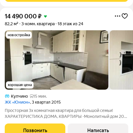
14 490 000
₽
82,2 м²
3-комн. квартира
18 этаж из 24
новостройка
хорошая цена
Купчино
15 мин.
ЖК «Юнион»
, 3 квартал 2015
Просторная 3х комнатная квартира для большой семьи!
ХАРАКТЕРИСТИКА ДОМА, КВАРТИРЫ -Монолитный дом 2015
года постройки -Высокий 18 этаж -Окна выходят во двор на
восток и запад -Потолки 2,70 м -Общая площадь квартиры 82,2
Позвонить
Написать