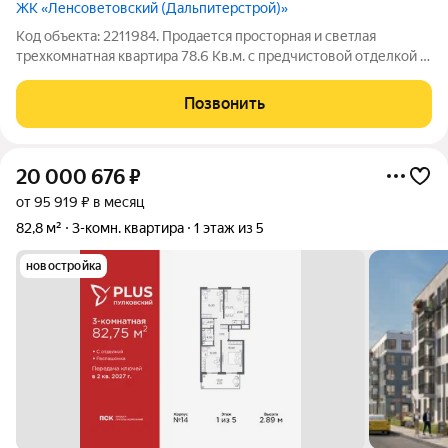
ЖК «Ленсоветовский (Дальпитерстрой)»
Код объекта: 2211984. Продается просторная и светлая
трехкомнатная квартира 78.6 Кв.м. с предчистовой отделкой в
СанктПетербурге, поселок Шушары, территория
Ленсоветовский, дом 21 лит А. Квартира теплая, тихая и
Позвонить
светлая. Прекрасно подойдет для
20 000 676
₽
от 95 919 ₽ в месяц
82,8 м²
3-комн. квартира
1 этаж из 5
новостройка