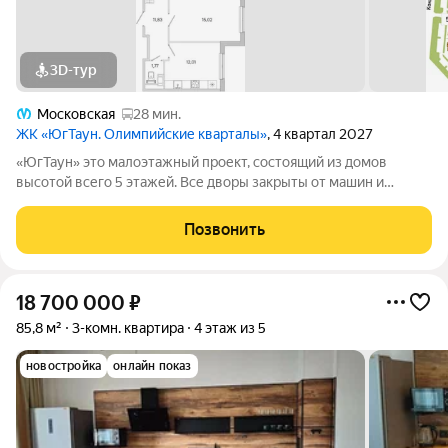
3D-тур
Московская
28 мин.
ЖК «ЮгТаун. Олимпийские кварталы»
, 4 квартал 2027
«ЮгТаун» это малоэтажный проект, состоящий из домов
высотой всего 5 этажей. Все дворы закрыты от машин и
посторонних, а территория находится под видеонаблюдением.
Это обеспечит жителям олимпийских кварталов безопасность.
Позвонить
Любимым местом для встреч и
18 700 000
₽
85,8 м²
3-комн. квартира
4 этаж из 5
новостройка
онлайн показ