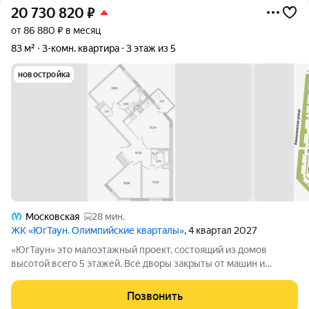
20 730 820
₽
от 86 880 ₽ в месяц
83 м²
3-комн. квартира
3 этаж из 5
новостройка
Московская
28 мин.
ЖК «ЮгТаун. Олимпийские кварталы»
, 4 квартал 2027
«ЮгТаун» это малоэтажный проект, состоящий из домов
высотой всего 5 этажей. Все дворы закрыты от машин и
посторонних, а территория находится под видеонаблюдением.
Это обеспечит жителям олимпийских кварталов безопасность.
Позвонить
Любимым местом для встреч и