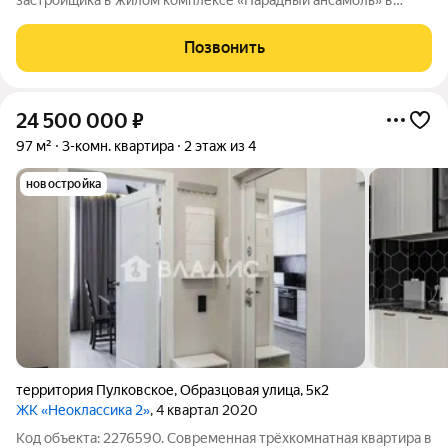
застройщика в жилом комплексе «Парадный ансамбль» в
престижном Московском районе. До метро можно добраться
на транспорте всего за 20 минут. Удобная, классическая,
Позвонить
функциональная европланировка,
24 500 000
₽
97 м²
3-комн. квартира
2 этаж из 4
новостройка
территория Пулковское
,
Образцовая улица
,
5к2
ЖК «Неоклассика 2»
, 4 квартал 2020
Код объекта: 2276590. Современная трёхкомнатная квартира в