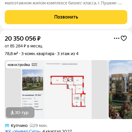
малоэтажном жилом комплексе бизнес-класса, г. Пушкин -
Буквально загородная жизнь с доступом ко всей городской
инфраструктуре и удобным выездом на КАД и в аэропорт без
Позвонить
пробок. - Общественный
20 350 056
₽
от 85 284 ₽ в месяц
78,8 м²
3-комн. квартира
3 этаж из 4
новостройка
3D-тур
Купчино
29 мин.
ЖК «Универ Сити»
, 4 квартал 2027