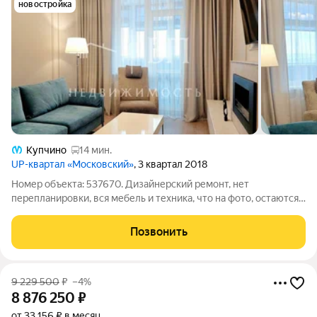
новостройка
Купчино
14 мин.
UP-квартал «Московский»
, 3 квартал 2018
Номер объекта: 537670. Дизайнерский ремонт, нет
перепланировки, вся мебель и техника, что на фото, остаются.
Прямая продажа, без долгов и обременений, документы
готовы к сделке. ПРО КВАРТИРУ: Эргономичная планировка,
Позвонить
полноценные 3 изолированные
9 229 500
₽
–4%
8 876 250
₽
от 33 156 ₽ в месяц