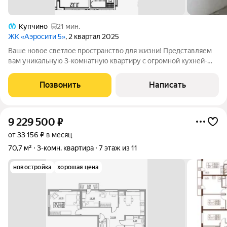
Купчино
21 мин.
ЖК «Аэросити 5»
, 2 квартал 2025
Ваше новое светлое пространство для жизни! Представляем
вам уникальную 3-комнатную квартиру с огромной кухней-
гостиной, где мечты о комфортной и уютной жизни станут
реальностью! Свет и простор расположенная на последнем
Позвонить
Написать
этаже, эта квартира
9 229 500
₽
от 33 156 ₽ в месяц
70,7 м²
3-комн. квартира
7 этаж из 11
новостройка
хорошая цена