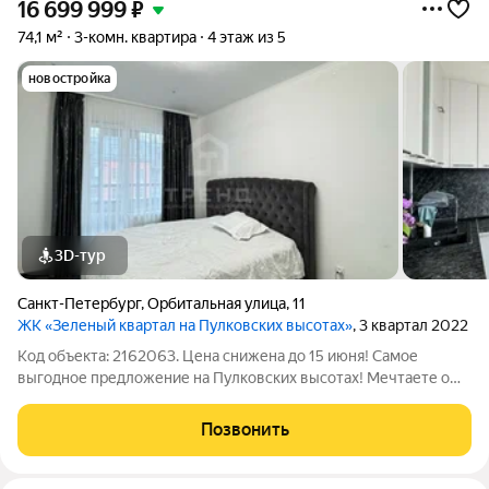
16 699 999
₽
74,1 м²
3-комн. квартира
4 этаж из 5
новостройка
3D-тур
Санкт-Петербург
,
Орбитальная улица
,
11
ЖК «Зеленый квартал на Пулковских высотах»
, 3 квартал 2022
Код объекта: 2162063. Цена снижена до 15 июня! Самое
выгодное предложение на Пулковских высотах! Мечтаете о
доме, где хватает места для всех? Представляем
трёхкомнатную квартиру в «Зелёном квартале» на Пулковских
Позвонить
высотах место, где ваша семья