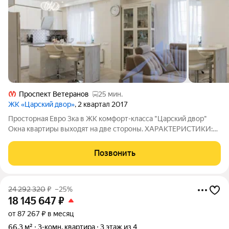
Проспект Ветеранов
25 мин.
ЖК «Царский двор»
, 2 квартал 2017
Просторная Евро 3ка в ЖК комфорт-класса "Царский двор"
Окна квартиры выходят на две стороны. ХАРАКТЕРИСТИКИ:
Общая площадь 82,6 кв. м Кухня-гостиная 45,9 кв. м Спальни 16
+ 12,7 Гардеробная 2 санузла высота потолков 2,75 м Балкон +
Позвонить
лоджия
24 292 320
₽
–25%
18 145 647
₽
от 87 267 ₽ в месяц
66,3 м²
3-комн. квартира
3 этаж из 4