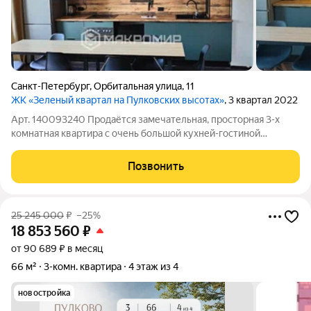
Санкт-Петербург
,
Орбитальная улица
,
11
ЖК «Зеленый квартал на Пулковских высотах»
, 3 квартал 2022
Арт. 140093240 Продаётся замечательная, просторная 3-х
кoмнатная квартира с очень большой кухней-гостиной
(формат 4Е) в ЖК комфорт-клacca "Зелёный квартал на
Пулковских высотах" от одного из лучших застройщиков
Позвонить
компании Setl Group. То мecтo, где
25 245 000
₽
–25%
18 853 560
₽
от 90 689 ₽ в месяц
66 м²
3-комн. квартира
4 этаж из 4
новостройка