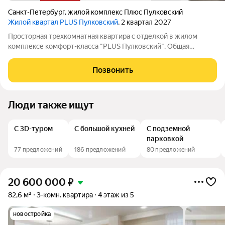
Санкт-Петербург
,
жилой комплекс Плюс Пулковский
Жилой квартал PLUS Пулковский
, 2 квартал 2027
Просторная трехкомнатная квартира с отделкой в жилом
комплексе комфорт-класса "PLUS Пулковский". Общая
площадь: 82.75 кв.м., жилые комнаты 15.3, 15.9 и 12.2 кв.м.,
площадь просторной кухни-столовой: 21.1 кв.м. Квартира -
Позвонить
распашонка, без проходных
Люди также ищут
С 3D-туром
С большой кухней
С подземной
парковкой
77 предложений
186 предложений
80 предложений
20 600 000
₽
82,6 м²
3-комн. квартира
4 этаж из 5
новостройка