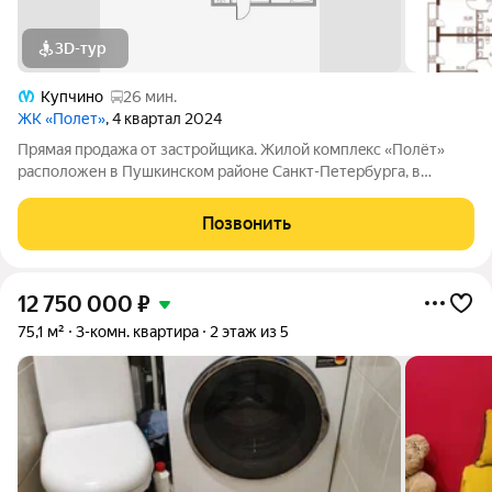
3D-тур
Купчино
26 мин.
ЖК «Полет»
, 4 квартал 2024
Прямая продажа от застройщика. Жилой кoмплeкc «Полёт»
расположен в Пушкинском районе Санкт-Петербурга, в
поселке Ленсоветовский. Проект состоит из пяти корпусов
переменной этажности от 5 до 11 этажей. Для автомобилистов
Позвонить
построен отдельно стоящий
12 750 000
₽
75,1 м²
3-комн. квартира
2 этаж из 5