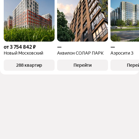
от 3 754 842 ₽
—
—
Новый Московский
Аквилон СОЛАР ПАРК
Аэросити 3
288 квартир
Перейти
Пере