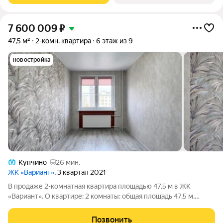
7 600 009
₽
47,5 м²
2-комн. квартира
6 этаж из 9
новостройка
Купчино
26 мин.
ЖК «Вариант»
, 3 квартал 2021
В продаже 2-комнатная квартира площадью 47,5 м в ЖК
«Вариант». О квартире: 2 комнаты: общая площадь 47,5 м,
жилая 28,4 м (комнаты 10,6 и 17,8 м). Хороший ремонт,
обставите мебелью и техникой и можно сразу проживать или
Позвонить