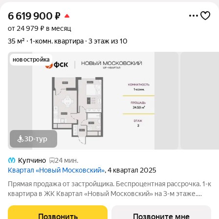
6 619 900
₽
от 24 979 ₽ в месяц
35 м²
1-комн. квартира
3 этаж из 10
новостройка
3D-тур
Купчино
24 мин.
Квартал «Новый Московский»
, 4 квартал 2025
Прямая продажа от застройщика. Беспроцентная рассрочка. 1-к
квартира в ЖК Квартал «Новый Московский» на 3-м этаже.
Общая площадь 35. Без отделки. ГК ФСК представляет квартал
«Новый Московский» в Пушкинском районе. Этот комплекс
Позвонить
Позвоните мне