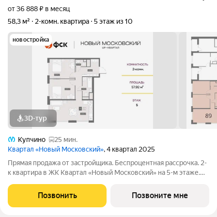
от 36 888 ₽ в месяц
58,3 м²
2-комн. квартира
5 этаж из 10
новостройка
3D-тур
Купчино
25 мин.
Квартал «Новый Московский»
, 4 квартал 2025
Прямая продажа от застройщика. Беспроцентная рассрочка. 2-
к квартира в ЖК Квартал «Новый Московский» на 5-м этаже.
Общая площадь 58,3. Без отделки. ГК ФСК представляет
квартал «Новый Московский» в Пушкинском районе. Этот
Позвонить
Позвоните мне
комплекс объединит в себе