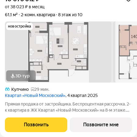
от 38 023 ₽ в месяц
61,1 м²
2-комн. квартира
8 этаж из 10
новостройка
3D-тур
Купчино
29 мин.
Квартал «Новый Московский»
, 4 квартал 2025
Прямая продажа от застройщика. Беспроцентная рассрочка. 2-
к квартира в ЖК Квартал «Новый Московский» на 8-м этаже.
Общая площадь 61,1. Без отделки. ГК ФСК представляет
квартал «Новый Московский» в Пушкинском районе. Этот
Позвонить
Позвоните мне
комплекс объединит в себе