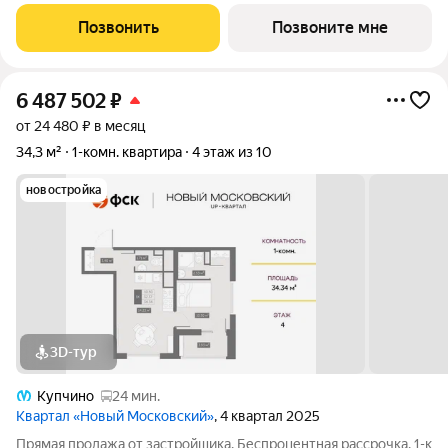
Общая площадь 33,8. Без отделки. ГК ФСК представляет
квартал «Новый Московский» в Пушкинском районе. Этот
Позвонить
Позвоните мне
комплекс объединит в себе
6 487 502
₽
от 24 480 ₽ в месяц
34,3 м²
1-комн. квартира
4 этаж из 10
новостройка
3D-тур
Купчино
24 мин.
Квартал «Новый Московский»
, 4 квартал 2025
Прямая продажа от застройщика. Беспроцентная рассрочка. 1-к