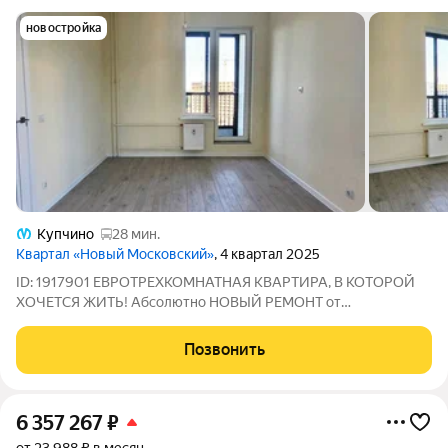
новостройка
Купчино
28 мин.
Квартал «Новый Московский»
, 4 квартал 2025
ID: 1917901 ЕВРОТРЕХКОМНАТНАЯ КВАРТИРА, В КОТОРОЙ
ХОЧЕТСЯ ЖИТЬ! Абсолютно НОВЫЙ РЕМОНТ от
застройщика! Санкт-Петербург Пушкинский район Московское
шоссе, 325 ЖК UP-квартал «Московский» Когда выбираешь
Позвонить
квартиру, покупаешь не только квадратные метры.
6 357 267
₽