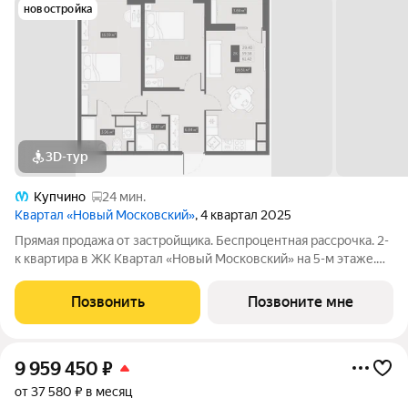
новостройка
3D-тур
Купчино
24 мин.
Квартал «Новый Московский»
, 4 квартал 2025
Прямая продажа от застройщика. Беспроцентная рассрочка. 2-
к квартира в ЖК Квартал «Новый Московский» на 5-м этаже.
Общая площадь 61,8. Без отделки. ГК ФСК представляет
квартал «Новый Московский» в Пушкинском районе. Этот
Позвонить
Позвоните мне
комплекс объединит в себе
9 959 450
₽
от 37 580 ₽ в месяц