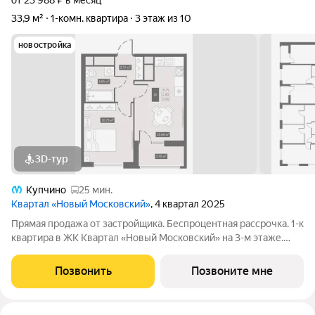
от 23 988 ₽ в месяц
33,9 м²
1-комн. квартира
3 этаж из 10
новостройка
3D-тур
Купчино
25 мин.
Квартал «Новый Московский»
, 4 квартал 2025
Прямая продажа от застройщика. Беспроцентная рассрочка. 1-к
квартира в ЖК Квартал «Новый Московский» на 3-м этаже.
Общая площадь 33,9. Без отделки. ГК ФСК представляет
квартал «Новый Московский» в Пушкинском районе. Этот
Позвонить
Позвоните мне
комплекс объединит в себе