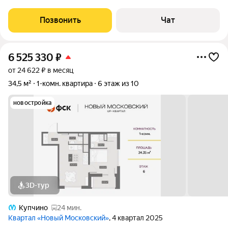
уютная студия с лоджией на пятом этаже монолитно-
кирпичного дома. Общая площадь составляет 25,5 м, жилая
Позвонить
Чат
13,29 м. Дом оборудован
6 525 330
₽
от 24 622 ₽ в месяц
34,5 м²
1-комн. квартира
6 этаж из 10
новостройка
3D-тур
Купчино
24 мин.
Квартал «Новый Московский»
, 4 квартал 2025