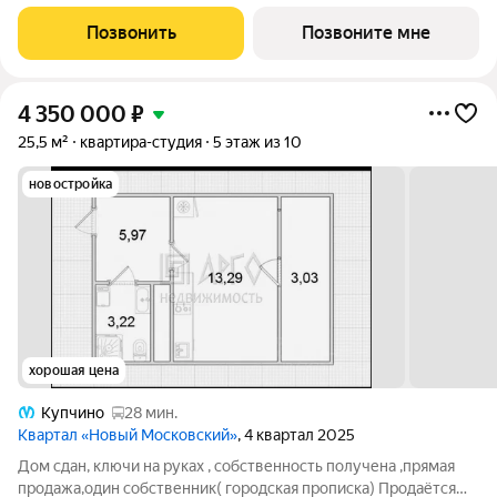
Общая площадь 33,7. Без отделки. ГК ФСК представляет
квартал «Новый Московский» в Пушкинском районе. Этот
Позвонить
Позвоните мне
комплекс объединит в себе
4 350 000
₽
25,5 м²
квартира-студия
5 этаж из 10
новостройка
хорошая цена
Купчино
28 мин.
Квартал «Новый Московский»
, 4 квартал 2025
Дом сдан, ключи на руках , собственность получена ,прямая
продажа,один собственник( городская прописка) Продаётся