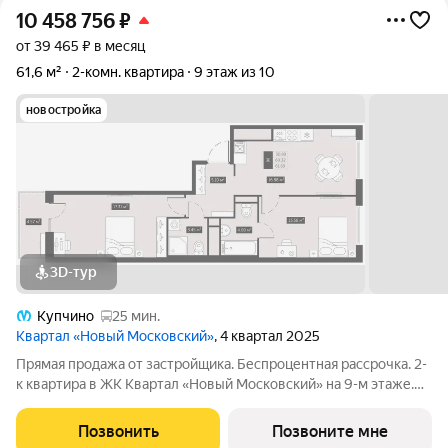
10 458 756
₽
от 39 465 ₽ в месяц
61,6 м²
2-комн. квартира
9 этаж из 10
новостройка
3D-тур
Купчино
25 мин.
Квартал «Новый Московский»
, 4 квартал 2025
Прямая продажа от застройщика. Беспроцентная рассрочка. 2-
к квартира в ЖК Квартал «Новый Московский» на 9-м этаже.
Общая площадь 61,6. Без отделки. ГК ФСК представляет
квартал «Новый Московский» в Пушкинском районе. Этот
Позвонить
Позвоните мне
комплекс объединит в себе