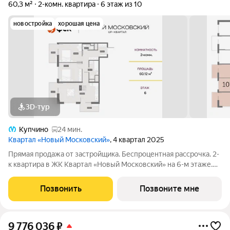
60,3 м²
2-комн. квартира
6 этаж из 10
новостройка
хорошая цена
3D-тур
Купчино
24 мин.
Квартал «Новый Московский»
, 4 квартал 2025
Прямая продажа от застройщика. Беспроцентная рассрочка. 2-
к квартира в ЖК Квартал «Новый Московский» на 6-м этаже.
Общая площадь 60,3. Без отделки. ГК ФСК представляет
квартал «Новый Московский» в Пушкинском районе. Этот
Позвонить
Позвоните мне
комплекс объединит в себе
9 776 036
₽