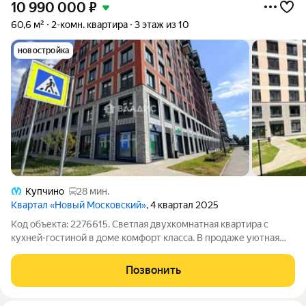
10 990 000
₽
60,6 м²
2-комн. квартира
3 этаж из 10
новостройка
Купчино
28 мин.
Квартал «Новый Московский»
, 4 квартал 2025
Код объекта: 2276615. Светлая двухкомнатная квартира с
кухней-гостиной в доме комфорт класса. В продаже уютная
квартира в новом ЖК в Пушкинском районе. Квартира на две
стороны с окнами во двор и на улицу. Раздельный санузел
Позвонить
прибавляет удобство