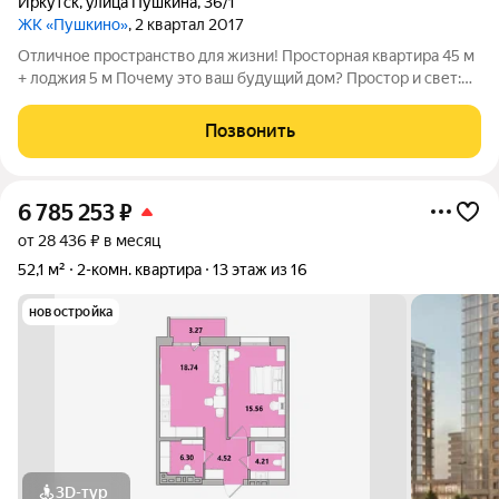
Иркутск
,
улица Пушкина
,
36/1
ЖК «Пушкино»
, 2 квартал 2017
Отличное пространство для жизни! Просторная квартира 45 м
+ лоджия 5 м Почему это ваш будущий дом? Простор и свет:
45 м чистых возможностей! Огромная застекленная лоджия
добавляет света. Готовые бизнес-решения: Рассматриваете
Позвонить
инвестицию? Это
6 785 253
₽
от 28 436 ₽ в месяц
52,1 м²
2-комн. квартира
13 этаж из 16
новостройка
3D-тур