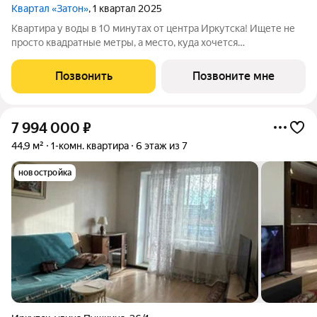
Квартал «Затон»
, 1 квартал 2025
Квартира у воды в 10 минутах от центра Иркутска! Ищете не
просто квадратные метры, а место, куда хочется
возвращаться? Добро пожаловать в Квартал «Затон»
уникальный жилой комплекс на первой береговой линии,
Позвонить
Позвоните мне
расположенный на живописном полуострове в
7 994 000
₽
44,9 м²
1-комн. квартира
6 этаж из 7
новостройка