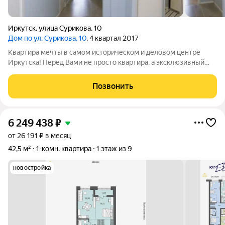
Иркутск
,
улица Сурикова
,
10
Дом по ул. Сурикова, 10
, 4 квартал 2017
Квартира мечты в самом историческом и деловом центре
Иркутска! Перед Вами не просто квартира, а эксклюзивный
лот площадью 95.6 м в престижном районе старого Иркутска.
Дом на тихой улице Сурикова дышит историей, храня
Позвонить
аристократический дух
6 249 438
₽
от 26 191 ₽ в месяц
42,5 м²
1-комн. квартира
1 этаж из 9
новостройка