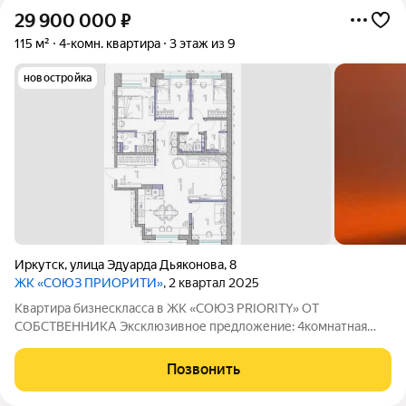
29 900 000
₽
115 м²
4-комн. квартира
3 этаж из 9
новостройка
Иркутск
,
улица Эдуарда Дьяконова
,
8
ЖК «СОЮЗ ПРИОРИТИ»
, 2 квартал 2025
Квартира бизнескласса в ЖК «СОЮЗ PRIORITY» ОТ
СОБСТВЕННИКА Эксклюзивное предложение: 4комнатная
квартира 115 м в топовом ЖК Иркутска «СОЮЗ PRIORITY».
Продуманная планировка: мастерспальня с собственным
Позвонить
санузлом и гардеробной, две детские, кабинет