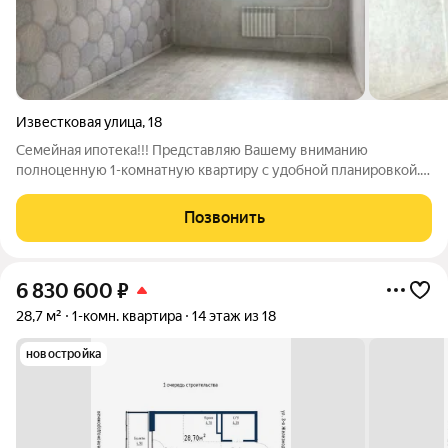
Известковая улица
,
18
Семейная ипотека!!! Представляю Вашему вниманию
полноценную 1-комнатную квартиру с удобной планировкой. В
квартире выполнен косметический ремонт, установлены
натяжные потолки. Кухня и комната отдельно. Санузел
Позвонить
совмещен. В санузле кафель. В шаговой
6 830 600
₽
28,7 м²
1-комн. квартира
14 этаж из 18
новостройка