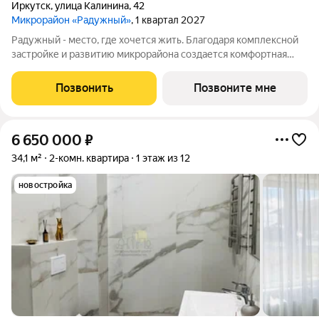
Иркутск
,
улица Калинина
,
42
Микрорайон «Радужный»
, 1 квартал 2027
Радужный - место, где хочется жить. Благодаря комплексной
застройке и развитию микрорайона создается комфортная
городская среда. Поблизости располагаются магазины,
спортивные клубы, спа-салон, супермаркеты, детские
Позвонить
Позвоните мне
развивающие центры и клубы, школа,
6 650 000
₽
34,1 м²
2-комн. квартира
1 этаж из 12
новостройка