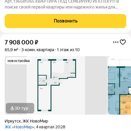
Арт. 136581065 КВАРТИРА ПОД СЕМЕЙНУЮ ИПОТЕКУ!!! В
поиске своей первой квартиры или надежного жилья для
комфортной жизни? Представляю замечательную 1-
комнатную квартиру площадью 35 кв.м. в одном из развитых
Позвонить
районов Шелехова 10-м квартале! Это
7 908 000
₽
65,9 м²
3-комн. квартира
1 этаж из 10
новостройка
3D-тур
Иркутск
,
ЖК НовоМир
ЖК «НовоМир»
, 4 квартал 2028