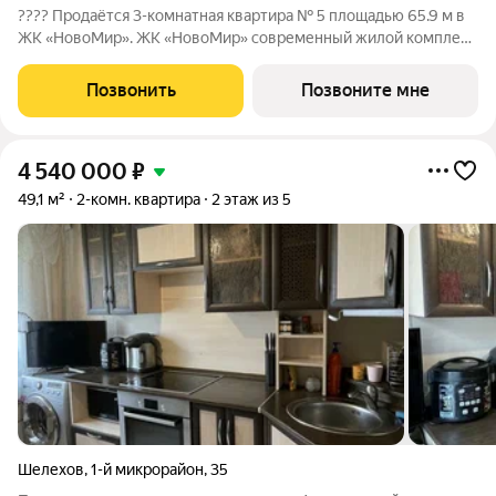
???? Продаётся 3-комнатная квартира № 5 площадью 65.9 м в
ЖК «НовоМир». ЖК «НовоМир» современный жилой комплекс
комфорт-класса в Ленинском районе Иркутска от надежного
застройщика ГК «ПРОФИТ» (ООО СЗ «Оникс Групп»).
Позвонить
Позвоните мне
Современные планировки,
4 540 000
₽
49,1 м²
2-комн. квартира
2 этаж из 5
Шелехов
,
1-й микрорайон
,
35