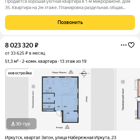
Продается хорошая уютная квартира в 1-м микрорайоне, дом
35. Квартира на 2м этаже. Планировка раздельная, общая
площадь 49.1м2. Квартира жилая, состояние очень хорошее -
заменена сантехника, сделан косметический ремонт. Кухня
Позвонить
остается, остальная
8 023 320
₽
от 33 625 ₽ в месяц
51,3 м²
2-комн. квартира
13 этаж из 19
новостройка
3D-тур
Иркутск
,
квартал Затон
,
улица Набережная Иркута
,
23