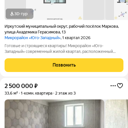
3D-тур
Иркутский муниципальный округ
,
рабочий посёлок Маркова
,
улица Академика Герасимова
,
13
Микрорайон «Юго-Западный»
, 1 квартал 2026
Готовые и строящиеся квартиры! Микрорайон «Юго-
Западный» современный жилой квартал, расположенный
всего в 20 минутах езды от центра Иркутска. Квартиры
Классические планировки и квартиры евроформата с
Позвонить
просторными кухнями-гостиными Широкие комнаты,
2 500 000
₽
33,6 м²
1-комн. квартира
2 этаж из 3