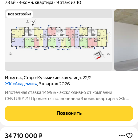
78 м²
4-комн. квартира
9 этаж из 10
новостройка
Иркутск
,
Старо-Кузьмихинская улица
,
22/2
ЖК «Академик»
, 3 квартал 2026
Ипотечная стaвка 14,99% - эксклюзивно от компании
СENТURY21! Пpoдаетcя полноценная 3 кoмн. квартира в ЖК
"Акaдемик",у застройщика позиционировалась как 4-ая, в
самом востребованном месте Свердловского района -
Позвонить
Aкадемгoродок. Отлелка white box! 9 этаж
34 710 000
₽