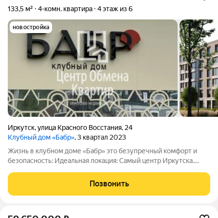
133,5 м²
4-комн. квартира
4 этаж из 6
новостройка
Иркутск
,
улица Красного Восстания
,
24
Клубный дом «Бабр»
, 3 квартал 2023
Жизнь в клубном доме «Бабр» это безупречный комфорт и
безопасность: Идеальная локация: Самый центр Иркутска.
Прогулки по набережной, рестораны, театры, галереи, школы и
детские сады всё в шаговой доступности. Защита и покой:
Позвонить
Закрытый