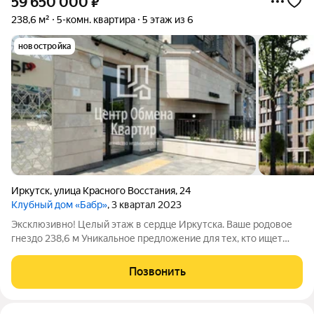
59 650 000
₽
238,6 м²
5-комн. квартира
5 этаж из 6
новостройка
Иркутск
,
улица Красного Восстания
,
24
Клубный дом «Бабр»
, 3 квартал 2023
Эксклюзивно! Целый этаж в сердце Иркутска. Ваше родовое
гнездо 238,6 м Уникальное предложение для тех, кто ищет
пространство для жизни без компромиссов. В Клубном доме
«Бабр» продаётся целый этаж с видом на динамичный ритм
Позвонить
центрального района. Это не