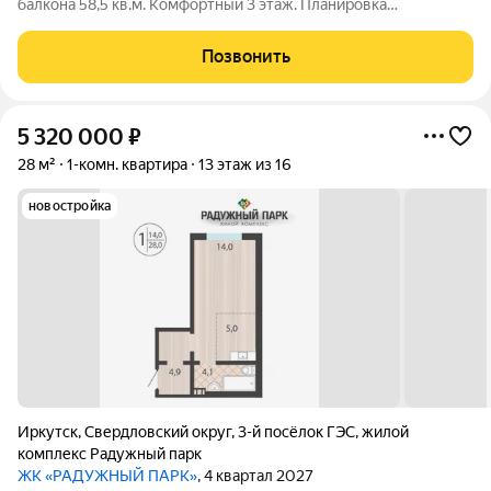
балкона 58,5 кв.м. Комфортный 3 этаж. Планировка
раздельная. Останется мебель и техника. В собственности с
2017 года. Ключи в день сделки. Звоните! Так как мы готовы
Позвонить
рассмотреть любое ваше
5 320 000
₽
28 м²
1-комн. квартира
13 этаж из 16
новостройка
Иркутск
,
Свердловский округ
,
3-й посёлок ГЭС
,
жилой
комплекс Радужный парк
ЖК «РАДУЖНЫЙ ПАРК»
, 4 квартал 2027