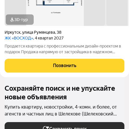
3D-тур
Иркутск
,
улица Румянцева
,
38
ЖК «ВОСХОД»
, 4 квартал 2027
Продается квартира с профессиональным дизайн-проектом в
подарок Продажа напрямую от застройщика в надежном
монолитном доме. С заботой, чтобы ваш переезд был легким:
дарим подробный дизайн-проект, разработанный специально
Позвонить
для этой планировки.
Сохраняйте поиск и не упускайте
новые объявления
Купить квартиру, новостройки, 4-комн. и более, от
агенств и частных лиц в Шелехове (Шелеховский
район)
Сохранить поиск