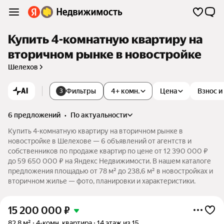
Купить 4-комнатную квартиру на
вторичном рынке в новостройке
Шелехов
AI
Фильтры
4+ комн.
Цена
Взнос и
3
6 предложений
•
по актуальности
Купить 4-комнатную квартиру на вторичном рынке в
новостройке в Шелехове — 6 объявлений от агентств и
собственников по продаже квартир по цене от 12 390 000 ₽
до 59 650 000 ₽ на Яндекс Недвижимости. В нашем каталоге
предложения площадью от 78 м² до 238,6 м² в новостройках и
вторичном жилье — фото, планировки и характеристики.
15 200 000
₽
82,8 м²
4-комн. квартира
14 этаж из 15