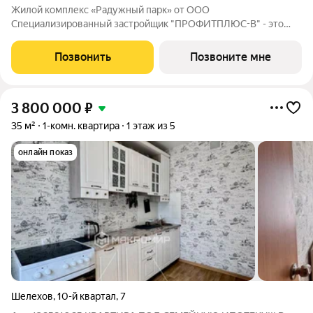
Жилой комплекс «Радужный парк» от ООО
Специализированный застройщик "ПРОФИТПЛЮС-В" - это
новый проект расположен в Свердловском районе г. Иркутска.
Приобретая квартиру в ЖК «Радужный парк», вы
Позвонить
Позвоните мне
обеспечиваете себя и свою семью комфортными условиями
3 800 000
₽
35 м²
1-комн. квартира
1 этаж из 5
онлайн показ
Шелехов
,
10-й квартал
,
7