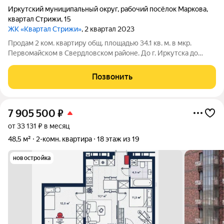
Иркутский муниципальный округ
,
рабочий посёлок Маркова
,
квартал Стрижи
,
15
ЖК «Квартал Стрижи»
, 2 квартал 2023
Продам 2 ком. квартиру общ. площадью 34.1 кв. м. в мкр.
Первомайском в Свердловском районе. До г. Иркутска до
центра 10 минут. Современный дизайнерский ремонт
выполнен из качественных материалов: Очень развитая
Позвонить
инфраструктура: в шаговой доступности
7 905 500
₽
от 33 131 ₽ в месяц
48,5 м²
2-комн. квартира
18 этаж из 19
новостройка