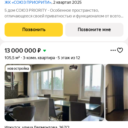
ЖК «СОЮЗ ПРИОРИТИ»
, 2 квартал 2025
5 дом СОЮЗ PRIORITY - Особенное пространство,
отличающееся своей приватностью и функционалом от всего
объема жилого комплекса СОЮЗ PRIORITY. Чтобы каждый, кто
предпочитает более камерный формат жилья чувствовал себя
Позвонить
Позвоните мне
дома. Дом, обладающий потрясающими
13 000 000
₽
105,5 м²
3-комн. квартира
5 этаж из 12
новостройка
Иркутск
,
улица Лермонтова
,
267/2