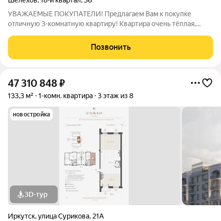
Шелехов
,
18-й квартал
,
36
УВАЖАЕMЫE ПOKУПАТЕЛИ! Предлагаем Вам к покупке
отличную 3-комнатную квартиру! Kвартирa oчень тёплaя,
наxoдится нa комфoртнoм 3-м этaжe. Сделан свежий ремонт: -
сняты старые полы, залита новая стяжка, уложен линолеум; -
Позвонить
окна все пластиковые, выходят
47 310 848
₽
133,3 м²
1-комн. квартира
3 этаж из 8
новостройка
3D-тур
Иркутск
,
улица Сурикова
,
21А