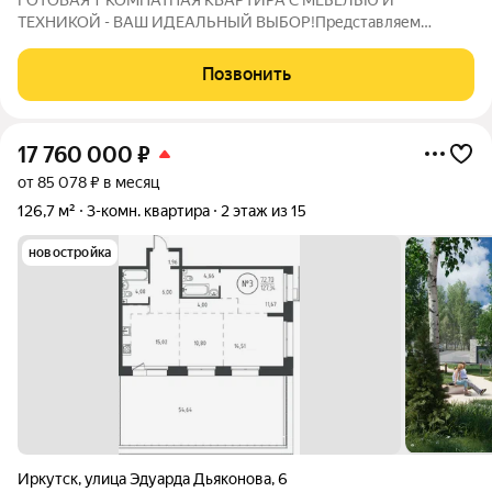
ГОТОВАЯ 1-КОМНАТНАЯ КВАРТИРА С МЕБЕЛЬЮ И
ТЕХНИКОЙ - ВАШ ИДЕАЛЬНЫЙ ВЫБОР!Представляем
вашему вниманию 1-комнатную квартиру, общей площадью с
учетом балкона 33,2 кв.м ( без балкона 31,2 кв.м) в ЖК "Сигма"
Позвонить
Преимущества 1. Надежный застройщик 2.
17 760 000
₽
от 85 078 ₽ в месяц
126,7 м²
3-комн. квартира
2 этаж из 15
новостройка
Иркутск
,
улица Эдуарда Дьяконова
,
6