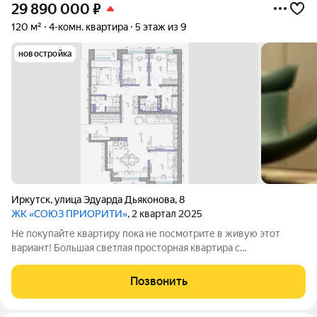
29 890 000
₽
120 м²
4-комн. квартира
5 этаж из 9
новостройка
Иркутск
,
улица Эдуарда Дьяконова
,
8
ЖК «СОЮЗ ПРИОРИТИ»
, 2 квартал 2025
Не покупайте квартиру пока не посмотрите в живую этот
вариант! Большая светлая просторная квартира с
дизайнерским ремонтом в лучшем ЖК России 4 отдельных
спальни, кухня-гостиная, гардеробная, множество мест
Позвонить
хранения. Рядом новый детский сад,