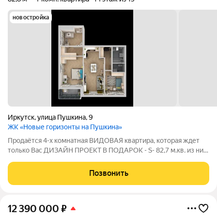
новостройка
Иркутск
,
улица Пушкина
,
9
ЖК «Новые горизонты на Пушкина»
Продаётся 4-х комнатная ВИДОВАЯ квартира, которая ждет
только Вас ДИЗАЙН ПРОЕКТ В ПОДАРОК - S- 82,7 м.кв. из них
4,31 м. кв. балкон - 14/15 кирпичного дома Гео: г. Иркутск ЖК
НОВЫЕ ГОРИЗОНТЫ НА ПУШКИНА Свердловский район ост.
Позвонить
Райсовет Ул. Пушкина
12 390 000
₽