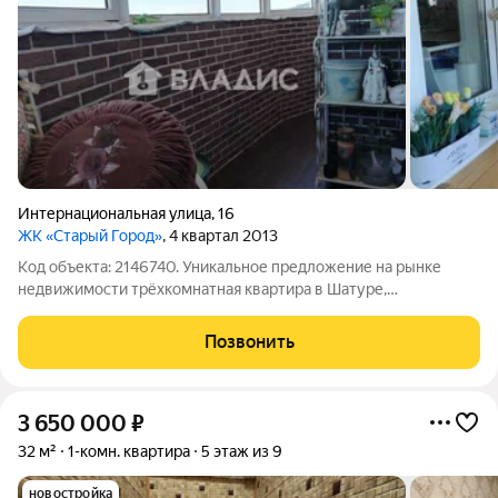
Интернациональная улица
,
16
ЖК «Старый Город»
, 4 квартал 2013
Код объекта: 2146740. Уникальное предложение на рынке
недвижимости трёхкомнатная квартира в Шатуре,
расположенная по адресу: Интернациональная улица, 16. Этот
объект идеален для тех, кто ищет просторное и комфортное
Позвонить
жильё в развитом районе. Квартира
3 650 000
₽
32 м²
1-комн. квартира
5 этаж из 9
новостройка