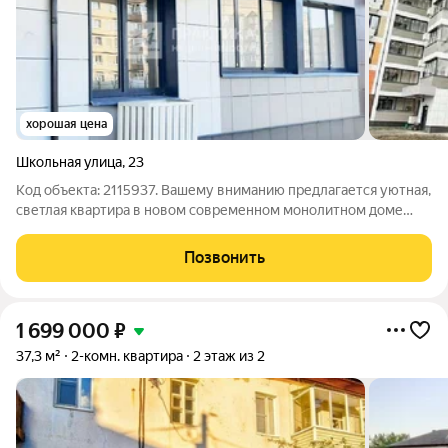
хорошая цена
Школьная улица
,
23
Код объекта: 2115937. Вашему вниманию предлагается уютная,
светлая квартира в новом современном монолитном доме
2025 года постройки. Описание квартиры: Просторная входная
группа, чистый и ухоженный подъезд с ремонтом, удобный
Позвонить
вход без ступенек,
1 699 000
₽
37,3 м²
2-комн. квартира
2 этаж из 2