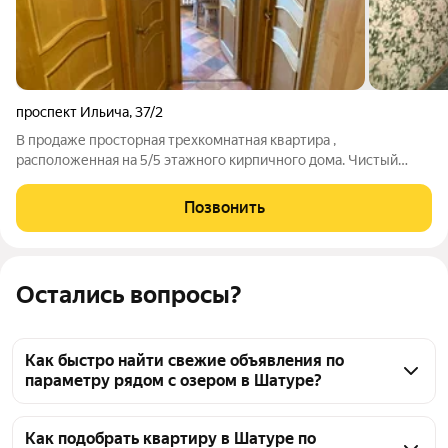
проспект Ильича
,
37/2
В продаже просторная трехкомнатная квартира ,
расположенная на 5/5 этажного кирпичного дома. Чистый
подъезд, аккуратный двор с детской площадкой и парковкой.
Садик -школа-лицей в двух минутной шаговой доступности.
Позвонить
До жд станции 5 минут пешком (прямое
Остались вопросы?
Как быстро найти свежие объявления по
параметру рядом с озером в Шатуре?
В Шатуре 34 объявления по параметру рядом с 
озером. Чтобы найти свежие варианты, 
Как подобрать квартиру в Шатуре по