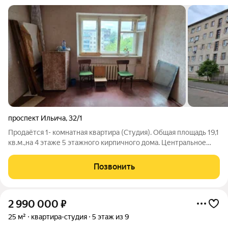
проспект Ильича
,
32/1
Продаётся 1- комнатная квартира (Студия). Общая площадь 19,1
кв.м.,на 4 этаже 5 этажного кирпичного дома. Центральное
отопление. Совмещенный санузел. Без долгов по
коммунальным платежам. Один взрослый собственник, более
Позвонить
5 лет в собственности, полная
2 990 000
₽
25 м²
квартира-студия
5 этаж из 9