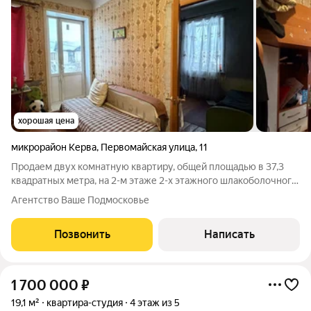
хорошая цена
микрорайон Керва
,
Первомайская улица
,
11
Продаем двух комнатную квартиру, общей площадью в 37,3
квадратных метра, на 2-м этаже 2-х этажного шлакоболочного
дома в Шатурском районе, микрорайон Керва, Московской
Агентство Ваше Подмосковье
области. Квартира теплая, сухая, установлена металлическая
входная дверь,
Позвонить
Написать
1 700 000
₽
19,1 м²
квартира-студия
4 этаж из 5