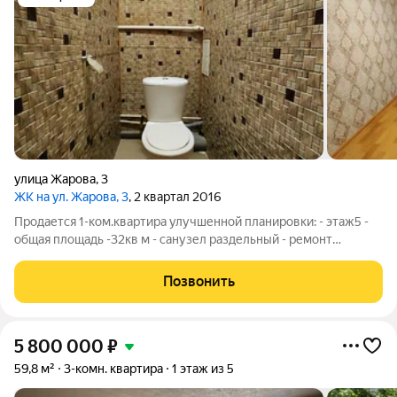
улица Жарова
,
3
ЖК на ул. Жарова, 3
, 2 квартал 2016
Продается 1-ком.квартира улучшенной планировки: - этаж5 -
общая площадь -32кв м - санузел раздельный - ремонт
косметический -коридор "Г" образный просторный - тамбур на
три квартиры, установлена новая входная дверь -лифт
Позвонить
пассажирский/грузовой
5 800 000
₽
59,8 м²
3-комн. квартира
1 этаж из 5