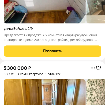
улица Войкова
,
2/9
Предлагается к продаже 2-х комнатная квартира улучшеной
планировке в доме 2009 года постройки. Дом оборудован
пандусом, большим лифтом, чистые подъезды, хорошие
соседи, большая парковка во дворе. Есть возможность
Позвонить
оборудовать «предбанник» с соседями.
5 300 000
₽
58,3 м²
3-комн. квартира
5 этаж из 5