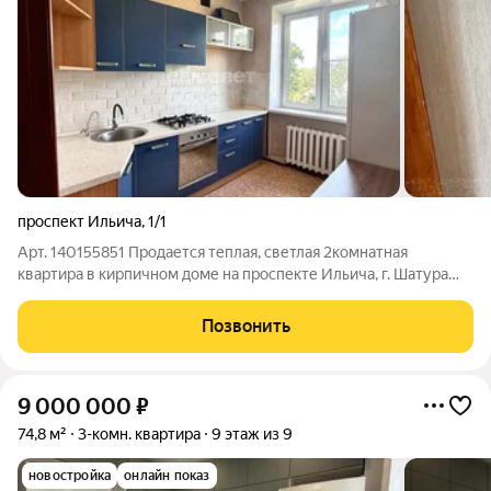
проспект Ильича
,
1/1
Арт. 140155851 Продается теплая, светлая 2комнатная
квартира в кирпичном доме на проспекте Ильича, г. Шатура
идеальный вариант для тех, кто ценит домашний уют, комфорт
и разумную цену. Стоимость 5 650 000 руб. выгодное
Позвонить
предложение для площади и
9 000 000
₽
74,8 м²
3-комн. квартира
9 этаж из 9
новостройка
онлайн показ