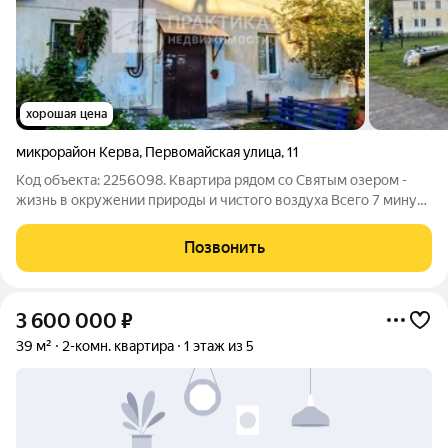
хорошая цена
микрорайон Керва
,
Первомайская улица
,
11
Код объекта: 2256098. Квартира рядом со Святым озером -
жизнь в окружении природы и чистого воздуха Всего 7 минут
пешком до пляжа, полтора часа до Москвы и все необходимое
для комфортной жизни рядом Описание квартиры Продаётся
Позвонить
2-комнатная квартира
3 600 000
₽
39 м²
2-комн. квартира
1 этаж из 5