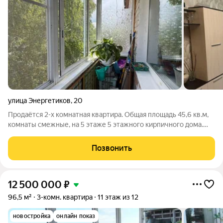
улица Энергетиков
,
20
Продаётся 2-х комнатная квартира. Общая площадь 45,6 кв.м,
комнаты смежные, на 5 этаже 5 этажного кирпичного дома.
Центральное отопление. Совмещенный санузел, окна ПВХ,
балкон застеклен. Без долгов по коммунальным платежам. Три
Позвонить
собственника, более 5
12 500 000
₽
96,5 м²
3-комн. квартира
11 этаж из 12
новостройка
онлайн показ