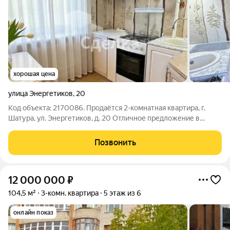
хорошая цена
улица Энергетиков
,
20
Код объекта: 2170086. Продаётся 2-комнатная квартира, г.
Шатура, ул. Энергетиков, д. 20 Отличное предложение в
центре города: квартира в кирпичном доме с развитой
инфраструктурой и удобной планировкой. Ключевые
Позвонить
преимущества: - Расположение: центр г.
12 000 000
₽
104,5 м²
3-комн. квартира
5 этаж из 6
онлайн показ