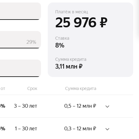
Платёж в месяц
25 976 ₽
Ставка
29%
8%
Сумма кредита
3,11 млн ₽
 от
Срок
Сумма кредита
6%
3 – 30 лет
0,5 – 12 млн ₽
ж на последнем месте:
5%
1 – 30 лет
0,3 – 12 млн ₽
месяца