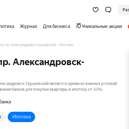
Ра
потека
Журнал
Для бизнеса
Уникальные акции
по пр. Александровск-Грушевский
Ипотека
пр. Александровск-
лександровск-Грушевский является одним из важных условий
ания банков для покупки квартиры в ипотеку от 3.5%.
банка
ы
Ипотека