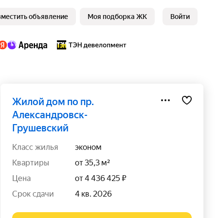
зместить объявление
Моя подборка ЖК
Войти
жилой дом по пр.
Александровск-
Грушевский
класс жилья
эконом
квартиры
от 35,3 м²
цена
от 4 436 425 ₽
срок сдачи
4 кв. 2026