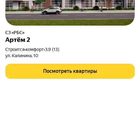
СЗ «РБС»
Артём 2
Строится
•
комфорт
•
3.9 (13)
ул. Калинина
,
10
Посмотреть квартиры