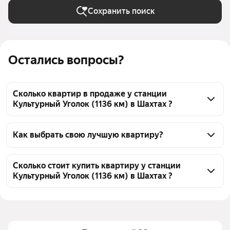
Сохранить поиск
Остались вопросы?
Сколько квартир в продаже у станции
Культурный Уголок (1136 км) в Шахтах ?
На Яндекс Недвижимости в продаже у станции 
Культурный Уголок (1136 км) в Шахтах 146 квартир, 
Как выбрать свою лучшую квартиру?
из них 4 объявления от собственников, 142 
Чтобы купить квартиру с ремонтом у станции 
объявления от агентств
Культурный Уголок (1136 км), воспользуйтесь 
Сколько стоит купить квартиру у станции
Культурный Уголок (1136 км) в Шахтах ?
тепловой картой для оценки инфраструктуры и 
транспортной доступности в выбранном районе у 
Цена за 
35 230 — 175 644 ₽
станции Культурный Уголок (1136 км) в Шахтах
квадратный 
Для легкого выбора подходящей квартиры в 
метр