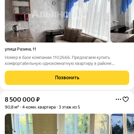
улица Разина
,
11
Номер в базе компании: 1102666. Предлагаем купить
комфортабельную однокомнатную квартиру в районе
Соц.городок по цене ниже рыночной. Характеристики
Квартира площадью 34 квадратных метров расположена на 4
Позвонить
этаже 5 этажного кирпичного дома. Планировка
8 500 000
₽
90,8 м²
4-комн. квартира
3 этаж из 5