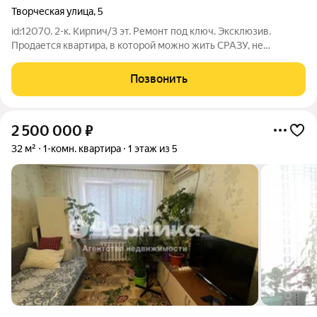
Творческая улица
,
5
id:12070. 2-к. Кирпич/3 эт. Ремонт под ключ. Эксклюзив.
Продается квартира, в которой можно жить СРАЗУ, не
вкладывая ни рубля. Дом кирпич (теплый и тихий), 3 этаж из 4
(не последний, крыша не течет, летом не жарко). ЧТО ВНУТРИ
Позвонить
: Ремонт "под ключ"
2 500 000
₽
32 м²
1-комн. квартира
1 этаж из 5