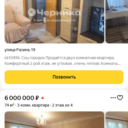
улица Разина
,
19
id:10816. Соц городок Продаётся двух комнатная квартира.
Комфортный 2 рой этаж, не угловая , очень теплая. Комнаты
изолированные , вместительная гардеробная комната.
Отопление ТЭЦ, горячая вода - газовая колонка. Сан узел
Позвонить
совмещён. Металлопластиковые
6 000 000
₽
74 м²
3-комн. квартира
2 этаж из 4