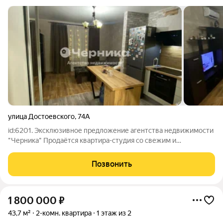
улица Достоевского
,
74А
id:6201. Эксклюзивное предложение агентства недвижимости
"Черника" Продаётся квартира-студия со свежим и
качественным ремонтом! Кирпичный дом, 2 этаж, общая
площадь 25 кв.м. Вся мебель и техника остаётся! Отопление
Позвонить
ТЭЦ Все приборы учёта в порядке
1 800 000
₽
43,7 м²
2-комн. квартира
1 этаж из 2