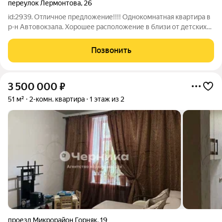
переулок Лермонтова
,
26
id:2939. Отличное предложение!!!! Однокомнатная квартира в
р-н Автовокзала. Хорошее расположение в близи от детских
садов и школ, рядом гипермаркет. Квартира готова к
проживанию! Свежий косметический ремонт. Документы
Позвонить
готовы к продаже. Любая форма
3 500 000
₽
51 м²
2-комн. квартира
1 этаж из 2
проезд Микрорайон Горняк
,
19