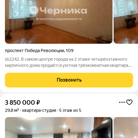
проспект Победа Революции
,
109
id:2242. В самом центре города на 2 этаже четырёхэтажного
кирпичного дома продаётся уютная трёхкомнатная квартира.
Общая площадь квартиры составляет 74м, жилая 53м, высота
потолков -3м! Кирпичные стены дома, построенного в стиле
Позвонить
сталинской эпохи,
3 850 000
₽
29,8 м²
квартира-студия
5 этаж из 5