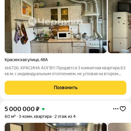
Красинская улица
,
48А
id:6726. КРАСИНА АОГВ!!! Продаётся 3 комнатная квартира 63
кв.м. с индивидуальным отоплением, не угловая на втором
этаже. Удобное расположение комнат, просторная прихожая,
кухня 9 кв.м., два балкона. Состояние квартиры жилое,
Позвонить
установлены
5 000 000
₽
60 м²
3-комн. квартира
2 этаж из 4