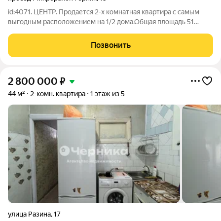
id:4071. ЦЕНТР. Продается 2-х комнатная квартира с самым
выгодным расположением на 1/2 дома.Общая площадь 51
кв.м.,кухня 9 кв.м. ХАРАКТЕРИСТИКА:Сам дом расположен в
тихом уголке, и окна квартиры выходят во двор, что
Позвонить
обеспечивает спокойствие и
2 800 000
₽
44 м²
2-комн. квартира
1 этаж из 5
улица Разина
,
17