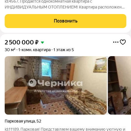
id:4567. Продаётся однокомнатная квартира с
ИНДИВИДУАЛЬНЫМ ОТОПЛЕНИЕМ! Квартира расположена
на третьем этаже трёхэтажного кирпичного дома 2016 года
постройки. Был произведен капитальный евроремонт.
Позвонить
Дополнительных вложений квартира не требует. Тёплый
2 500 000
₽
30 м²
1-комн. квартира
1 этаж из 5
Парковая улица
,
52
id:11189. Парковая! Представляем вашему вниманию уютную и