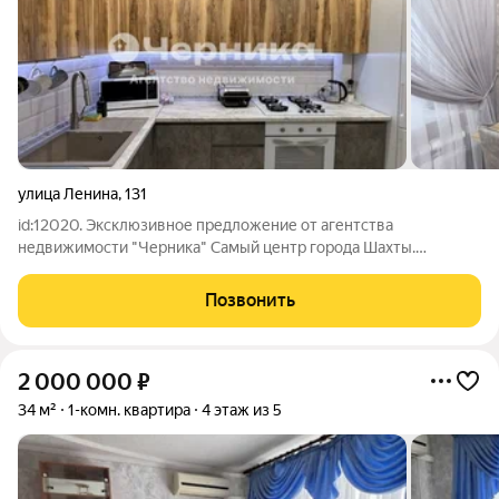
улица Ленина
,
131
id:12020. Эксклюзивное предложение от агентства
недвижимости "Черника" Самый центр города Шахты.
Продается 3-кoмнaтнaя квартирa со свежим ремонтом! Общая
площадь 59 кв.м. Металлические решетки на всех окнах. Окна
Позвонить
выходят на улицу и во двор. Свежий
2 000 000
₽
34 м²
1-комн. квартира
4 этаж из 5