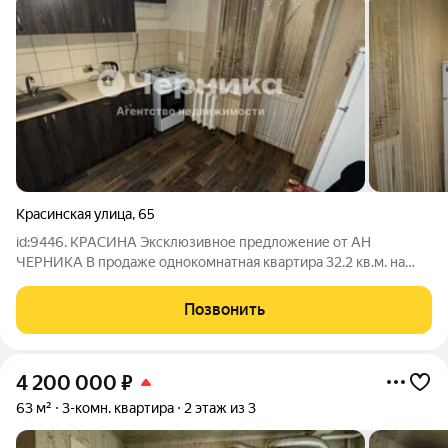
Красинская улица
,
65
id:9446. КРАСИНА Эксклюзивное предложение от АН
ЧЕРНИКА В продаже однокомнатная квартира 32.2 кв.м. на
первом этаже пятиэтажного дома 1987 года постройки.
Квартира с центральным отоплением, очень теплая (новая
Позвонить
котельная), а также с центральным
4 200 000
₽
63 м²
3-комн. квартира
2 этаж из 3