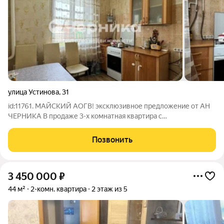
улица Устинова
,
31
id:11761. МАЙСКИЙ АОГВ! эксклюзивное предложение от АН
ЧЕРНИКА В продаже 3-х комнатная квартира с
ИНДИВИДУАЛЬНЫМ ОТОПЛЕНИЕМ общей площадью 65 кв.
м на первом этаже двухэтажного дома. Дом кирпичный, на
Позвонить
высоком цоколе 1961 года постройки. Квартира
3 450 000
₽
44 м²
2-комн. квартира
2 этаж из 5