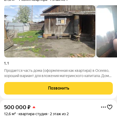
1
,
1
Продается часть дома (оформленная как квартира) в Осеево,
хороший вариант для вложения материнского капитала. Дом
деревянный на 4 хозяев, у всех отдельные входы. Крыша
покрыта шифером, окна частично заменены на пластиковые. В
Позвонить
доме есть холодная
500 000
₽
12,6 м²
квартира-студия
2 этаж из 2