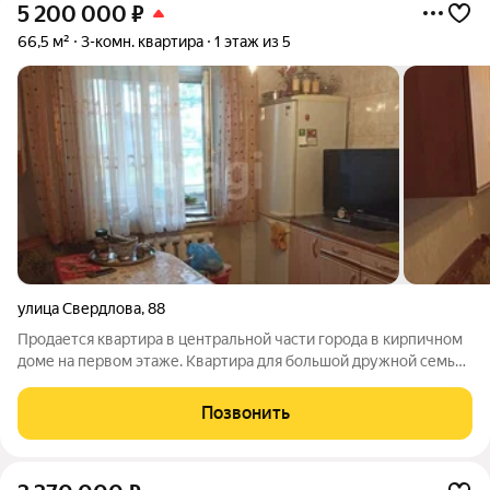
5 200 000
₽
66,5 м²
3-комн. квартира
1 этаж из 5
улица Свердлова
,
88
Продается квартира в центральной части города в кирпичном
доме на первом этаже. Квартира для большой дружной семьи
с раздельными изолированными комнатами, с большой
светлой лоджией. Окна в квартире пластиковые, лоджия
Позвонить
застеклена. В квартире сделать