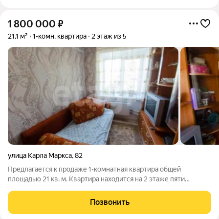
1 800 000
₽
21,1 м²
1-комн. квартира
2 этаж из 5
улица Карла Маркса
,
82
Предлагается к продаже 1-комнатная квартира общей
площадью 21 кв. м. Квартира находится на 2 этаже пяти
этажного кирпичного дома. В доме полностью заменены
коммуникации отопления, водоснабжения и канализации,
Позвонить
проводка; установлены новые пластиковые