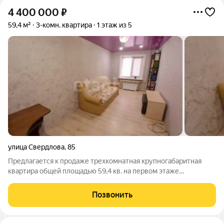
4 400 000
₽
59,4 м²
3-комн. квартира
1 этаж из 5
улица Свердлова
,
85
Предлагается к продаже трехкомнатная крупногабаритная
квартира общей площадью 59,4 кв. на первом этаже
пятиэтажного блочного дома в районе магазина детский мир.
Квартира не угловая, теплая, окна выходят на обе стороны
Позвонить
дома запад восток. Одна комната