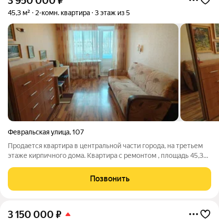
3 950 000
₽
45,3 м²
2-комн. квартира
3 этаж из 5
Февральская улица
,
107
Продается квартира в центральной части города, на третьем
этаже кирпичного дома. Квартира с ремонтом , площадь 45,3
кв.м. Установлены пластиковые окна, балкон застеклен.
Комнаты вагончиком, можно сделать перегородку и будут
Позвонить
изолированные комнаты.
3 150 000
₽