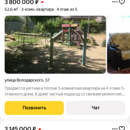
3 800 000
₽
52,6 м²
3-комн. квартира
4 этаж из 5
улица Володарского
,
37
Продается уютная и тёплая 3-комнатная квартира на 4 этаже 5-
этажного дома. В доме чистый подъезд со свежим ремонтом.
Душевный двор, порядочные соседи. Удачное расположение:
в шаговой доступности магазины, рынок, школа, д. сад,
Позвонить
Чат
администрация города,
3 145 000
₽