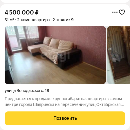
4 500 000
₽
51 м²
2-комн. квартира
2 этаж из 9
улица Володарского
,
18
Предлагается к продаже крупногабаритная квартира в самом
центре города Шадринска на пересечении улиц Октябрьская и
Володарского в доме напротив "Семейного доктора".
Квартира общей площадью 51кв, на втором этаже 9 этажного
Позвонить
панельного дома. Отличается