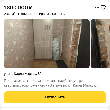
1 800 000
₽
23,9 м²
1-комн. квартира
3 этаж из 5
улица Карла Маркса
,
82
Предлагается к продаже 1 комнатная благоустроенная
квартира расположенная на 3 этаже по ул. Карла Маркса.
Общая площадь 23,9 кв.м. Стены ровные, поклеены новые
обои. Сан. узел совмещен. Установлены счетчики на
Позвонить
электричество и воду. Балкона нет.