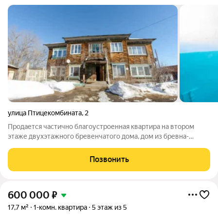
улица Птицекомбината
,
2
Продается частично благоустроенная квартира на втором
этаже двухэтажного бревенчатого дома, дом из бревна-
лиственница в отличном состоянии. Отопление и
водоснабжение центральное. Есть слив в септик. В квартире
Позвонить
высокие потолки, полы деревянные,
600 000
₽
17,7 м²
1-комн. квартира
5 этаж из 5