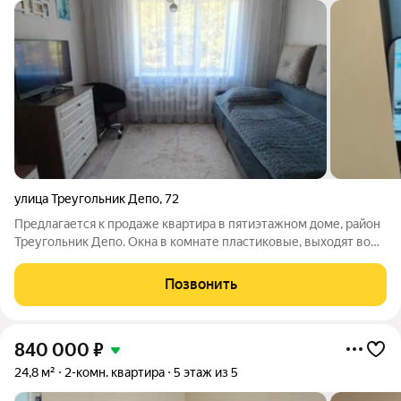
улица Треугольник Депо
,
72
Предлагается к продаже квартира в пятиэтажном доме, район
Треугольник Депо. Окна в комнате пластиковые, выходят во
двор. Кваритра находится на общем коридоре. Санузел
раздельный, туалет общий на две квартиры, душ так же общий
Позвонить
на четыре квартиры. В
840 000
₽
24,8 м²
2-комн. квартира
5 этаж из 5