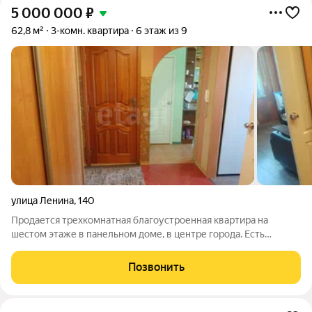
5 000 000
₽
62,8 м²
3-комн. квартира
6 этаж из 9
улица Ленина
,
140
Продается трехкомнатная благоустроенная квартира на
шестом этаже в панельном доме, в центре города. Есть
пассажирский лифт обслуживающийся управляющей
компанией УК "Развитие". Площадь квартиры 62,8 кв.м,
Позвонить
комнаты изолированные друг от друга, есть