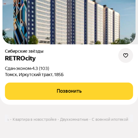
Сибирские звёзды
RETROcity
Сдан
•
эконом
•
4.3 (103)
Томск, Иркутский тракт, 185Б
Позвонить
упить
Квартира в новостройке
Двухкомнатные
С военной ипотекой