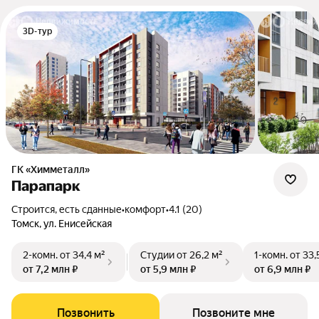
3D-тур
ГК «Химметалл»
Парапарк
Строится, есть сданные
•
комфорт
•
4.1 (20)
Томск, ул. Енисейская
2-комн.
от 34,4 м²
Студии
от 26,2 м²
1-комн.
от 33,
от 7,2 млн ₽
от 5,9 млн ₽
от 6,9 млн ₽
Позвонить
Позвоните мне