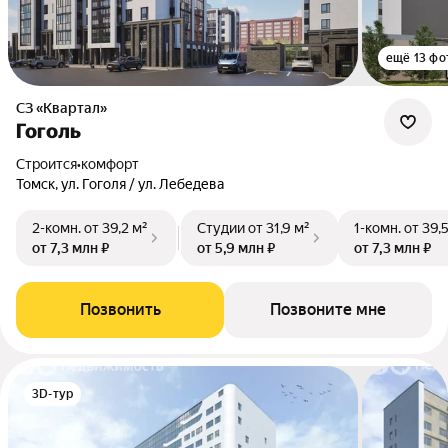
ещё 13 фо
СЗ «Квартал»
Гоголь
Строится
•
комфорт
Томск, ул. Гоголя / ул. Лебедева
2-комн.
от 39,2 м²
Студии
от 31,9 м²
1-комн.
от 39,
от 7,3 млн ₽
от 5,9 млн ₽
от 7,3 млн ₽
Позвонить
Позвоните мне
3D-тур