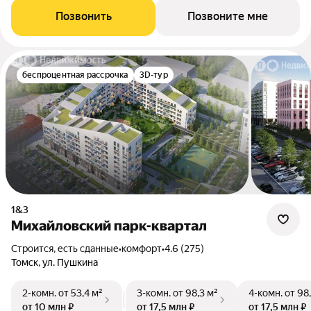
Позвонить
Позвоните мне
беспроцентная рассрочка
3D-тур
1&3
Михайловский парк-квартал
Строится, есть сданные
•
комфорт
•
4.6 (275)
Томск, ул. Пушкина
2-комн.
от 53,4 м²
3-комн.
от 98,3 м²
4-комн.
от 98
от 10 млн ₽
от 17,5 млн ₽
от 17,5 млн ₽