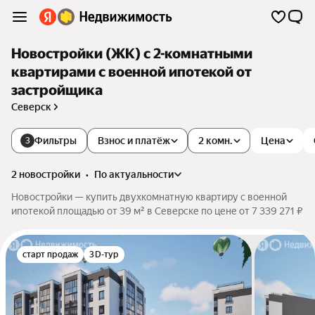
Новостройки (ЖК) с 2-комнатными
квартирами с военной ипотекой от
застройщика
Северск
Фильтры
Взнос и платёж
2 комн.
Цена
3
2 новостройки
•
по актуальности
Новостройки — купить двухкомнатную квартиру с военной
ипотекой площадью от 39 м² в Северске по цене от 7 339 271 ₽
старт продаж
3D-тур