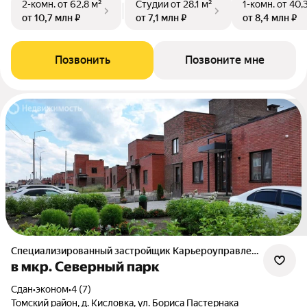
2-комн.
от 62,8 м²
Студии
от 28,1 м²
1-комн.
от 40,
от 10,7 млн ₽
от 7,1 млн ₽
от 8,4 млн ₽
Позвонить
Позвоните мне
Специализированный застройщик Карьероуправление
в мкр. Северный парк
Сдан
•
эконом
•
4 (7)
Томский район, д. Кисловка, ул. Бориса Пастернака