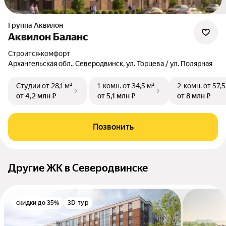
Группа Аквилон
Аквилон Баланс
Строится
•
комфорт
Архангельская обл., Северодвинск, ул. Торцева / ул. Полярная
Студии
от 28,1 м²
1-комн.
от 34,5 м²
2-комн.
от 57,5
от 4,2 млн ₽
от 5,1 млн ₽
от 8 млн ₽
Позвонить
Другие ЖК в Северодвинске
скидки до 35%
3D-тур