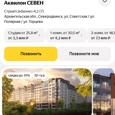
Аквилон СЕВЕН
Строится
•
бизнес
•
4.2 (7)
Архангельская обл., Северодвинск, ул. Советская / ул.
Полярная / ул. Торцева
Студии
от 25,8 м²
1-комн.
от 30,5 м²
2-комн.
от 46,
от 3,3 млн ₽
от 4,2 млн ₽
от 7,1 млн ₽
Позвонить
Позвоните мне
скидка до 35%
3D-тур