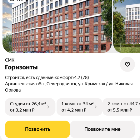
СМК
Горизонты
Строится, есть сданные
•
комфорт
•
4.2 (78)
Архангельская обл., Северодвинск, ул. Крымская / ул. Николая
Орлова
Студии
от 26,4 м²
1-комн.
от 34 м²
2-комн.
от 44,7 
от 3,2 млн ₽
от 4,2 млн ₽
от 5,5 млн ₽
Позвонить
Позвоните мне