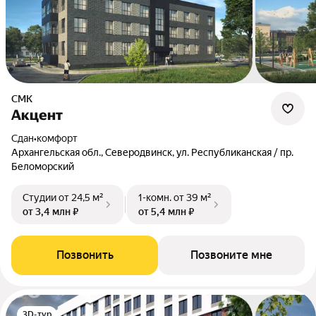
СМК
Акцент
Сдан
•
комфорт
Архангельская обл., Северодвинск, ул. Республиканская / пр.
Беломорский
Студии
от 24,5 м²
1-комн.
от 39 м²
от 3,4 млн ₽
от 5,4 млн ₽
Позвонить
Позвоните мне
3D-тур