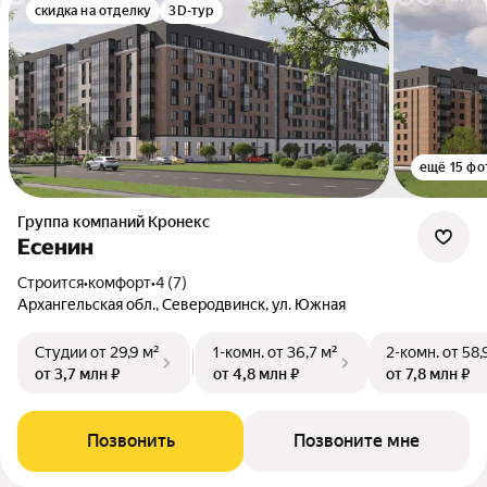
скидка на отделку
3D-тур
ещё 15 фо
Группа компаний Кронекс
Есенин
Строится
•
комфорт
•
4 (7)
Архангельская обл., Северодвинск, ул. Южная
Студии
от 29,9 м²
1-комн.
от 36,7 м²
2-комн.
от 58,
от 3,7 млн ₽
от 4,8 млн ₽
от 7,8 млн ₽
Позвонить
Позвоните мне