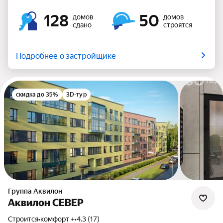
128
50
домов
домов
сдано
строятся
Подробнее о застройщике
скидка до 35%
3D-тур
Группа Аквилон
Аквилон СЕВЕР
Строится
•
комфорт +
•
4.3 (17)