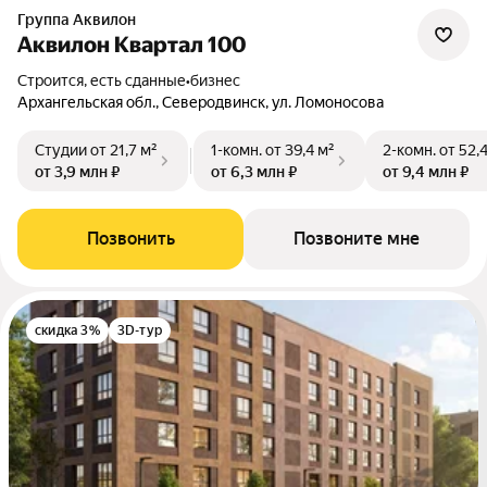
Группа Аквилон
Аквилон Квартал 100
Строится, есть сданные
•
бизнес
Архангельская обл., Северодвинск, ул. Ломоносова
Студии
от 21,7 м²
1-комн.
от 39,4 м²
2-комн.
от 52,
от 3,9 млн ₽
от 6,3 млн ₽
от 9,4 млн ₽
Позвонить
Позвоните мне
скидка 3%
3D-тур