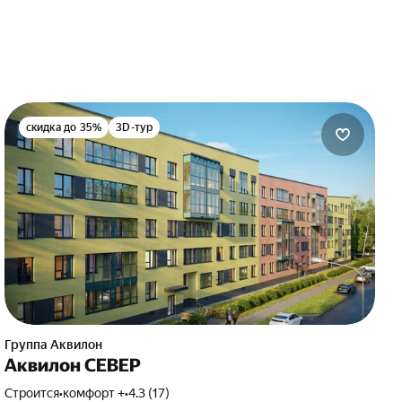
скидка до 35%
3D-тур
Группа Аквилон
Аквилон СЕВЕР
Строится
•
комфорт +
•
4.3 (17)