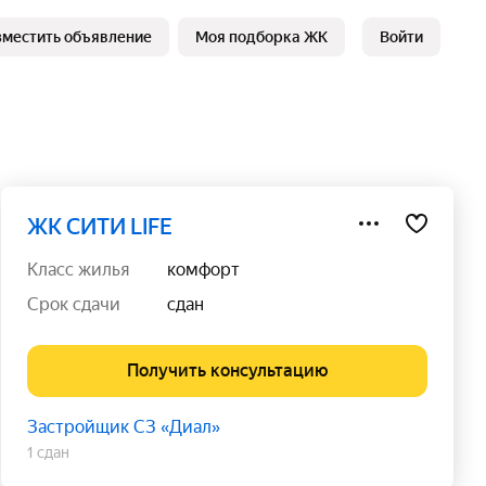
зместить объявление
Моя подборка ЖК
Войти
ЖК СИТИ LIFE
класс жилья
комфорт
срок сдачи
сдан
Получить консультацию
Застройщик СЗ «Диал»
1 сдан