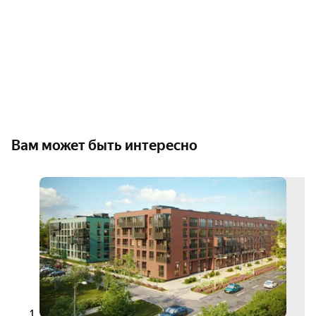
Вам может быть интересно
скид
до
35%
3D-
тур