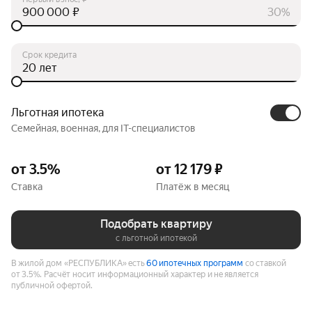
₽
30%
Срок кредита
лет
Льготная ипотека
Семейная, военная, для IT-специалистов
от 3.5%
от 12 179 ₽
Ставка
Платёж в месяц
Подобрать квартиру
с льготной ипотекой
В жилой дом «РЕСПУБЛИКА» есть
60 ипотечных программ
со ставкой
от 3.5%.
Расчёт носит информационный характер и не является
публичной офертой.