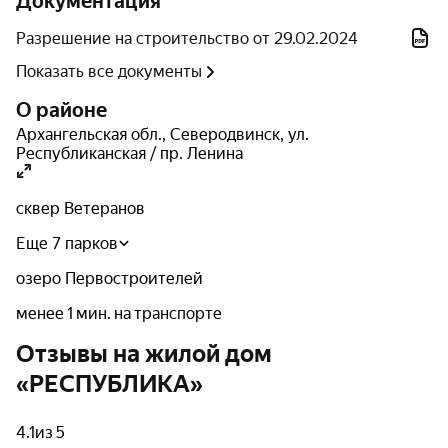
О застройщике
Документация
Разрешение на строительство от 29.02.2024
Реализацией авторского дома занимается СЗ
Показать все документы
СПЕЦСТРОЙПРОЕКТ. Данная компания
зарекомендовала себя особым подходом к качеству
О районе
строительства и повышенным вниманием к деталям
Архангельская обл.
,
Северодвинск
,
ул.
проекта.
Республиканская / пр. Ленина
сквер Ветеранов
Еще 7 парков
озеро Первостроителей
менее 1 мин. на транспорте
Отзывы на жилой дом
«РЕСПУБЛИКА»
4.1
из 5