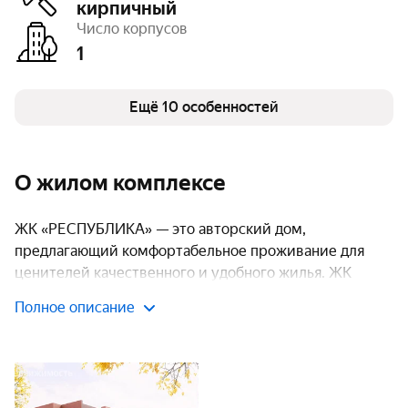
Высота потолков
2,7 м
кирпичный
Паркинг, машиноместа
открытый – 20
Число корпусов
Тип договора
ДДУ, 214 ФЗ
1
Очереди
1
Число квартир
48
Колясочные
есть
Детская площадка
Ещё 10 особенностей
есть
Спортивная площадка
есть
О жилом комплексе
ЖК «РЕСПУБЛИКА» — это авторский дом,
предлагающий комфортабельное проживание для
ценителей качественного и удобного жилья. ЖК
«РЕСПУБЛИКА» спроектирован как одиночный
Полное описание
корпус, не превышающий пятиэтажной высоты, что
способствует созданию камерной атмосферы и
близости к природному окружению даже в условиях
городского пространства.