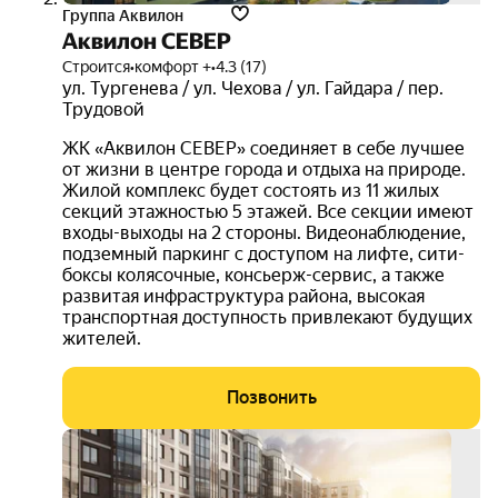
Группа Аквилон
Аквилон СЕВЕР
Строится
•
комфорт +
•
4.3 (17)
ул. Тургенева / ул. Чехова / ул. Гайдара / пер.
Трудовой
ЖК «Аквилон СЕВЕР» соединяет в себе лучшее
от жизни в центре города и отдыха на природе.
Жилой комплекс будет состоять из 11 жилых
секций этажностью 5 этажей. Все секции имеют
входы-выходы на 2 стороны. Видеонаблюдение,
подземный паркинг с доступом на лифте, сити-
боксы колясочные, консьерж-сервис, а также
развитая инфраструктура района, высокая
транспортная доступность привлекают будущих
жителей.
Позвонить
скид
до
35%