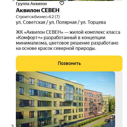
Группа Аквилон
Аквилон СЕВЕН
Строится
•
бизнес
•
4.2 (7)
ул. Советская / ул. Полярная / ул. Торцева
ЖК «Аквилон СЕВЕН» — жилой комплекс класса
«Комфорт+» разработанный в концепции
минимализма, цветовое решение разработано
на основе красок северной природы.
Позвонить
скид
до
35%
3D-
тур