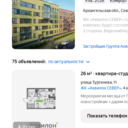
4 кв. 2026
комфорт
Архангельская обл.
,
Сев
ЖК «Аквилон СЕВЕР» сое
комплекс будет состоят
2 стороны. Видеонаблюд
консьерж-сервис, а так
привлекают будущих ж
Застройщик Группа Акв
75 объявлений:
по актуальности
26 м² · квартира-студ
улица Тургенева
,
11
ЖК «Аквилон СЕВЕР»
, 4
Мероприятия месяца от Г
новостройкам + дарим по
БЕСПРОЦЕНТНАЯ рассроч
августе! СКИДКИ до 1,8
Показать телефон
от Застройщика!
3D-тур