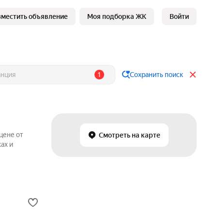
зместить объявление
Моя подборка ЖК
Войти
1
Сохранить поиск
цене от
Смотреть на карте
ах и