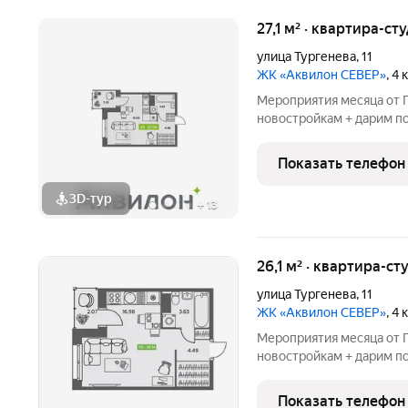
27,1 м² · квартира-ст
улица Тургенева
,
11
ЖК «Аквилон СЕВЕР»
, 4
Мероприятия месяца от Г
новостройкам + дарим по
БЕСПРОЦЕНТНАЯ рассроч
августе! СКИДКИ до 1,8
Показать телефон
от Застройщика!
3D-тур
+
13
26,1 м² · квартира-ст
улица Тургенева
,
11
ЖК «Аквилон СЕВЕР»
, 4
Мероприятия месяца от Г
новостройкам + дарим по
БЕСПРОЦЕНТНАЯ рассроч
августе! СКИДКИ до 1,8
Показать телефон