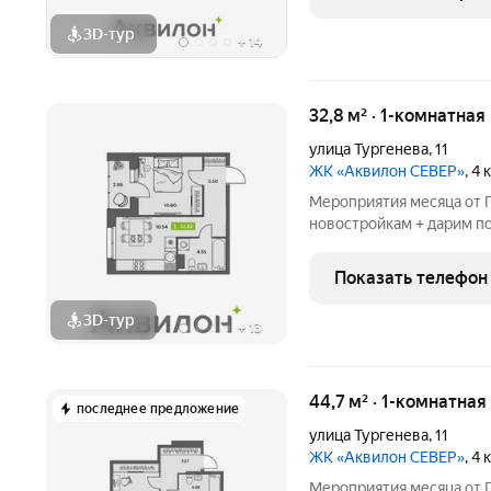
от Застройщика!
3D-тур
+
14
32,8 м² · 1-комнатная
улица Тургенева
,
11
ЖК «Аквилон СЕВЕР»
, 4
Мероприятия месяца от Г
новостройкам + дарим по
БЕСПРОЦЕНТНАЯ рассроч
августе! СКИДКИ до 1,8
Показать телефон
от Застройщика!
3D-тур
+
13
44,7 м² · 1-комнатная
последнее предложение
улица Тургенева
,
11
ЖК «Аквилон СЕВЕР»
, 4
Мероприятия месяца от Г