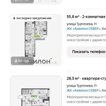
+
14
55,8 м² · 2-комнатная
последнее предложение
улица Тургенева
,
11
ЖК «Аквилон СЕВЕР»
, 4
Мероприятия месяца от Г
новостройкам + дарим по
БЕСПРОЦЕНТНАЯ рассроч
августе! СКИДКИ до 1,8
Показать телефон
от Застройщика!
3D-тур
+
13
26,5 м² · квартира-ст
улица Тургенева
,
11
ЖК «Аквилон СЕВЕР»
, 4
Мероприятия месяца от Г
новостройкам + дарим по