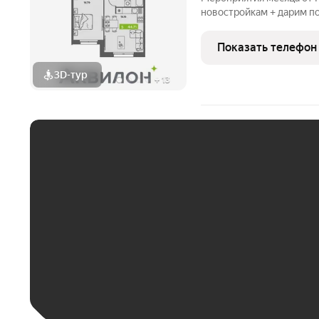
новостройкам + дарим по
БЕСПРОЦЕНТНАЯ рассроч
августе! СКИДКИ до 1,8
Показать телефон
от Застройщика!
3D-тур
+
13
ЕЖЕМЕСЯЧНЫЙ ПЛАТЁ
До 30 тыс. ₽
До 50 тыс. ₽
До 70 тыс. ₽
Больше 100 тыс. ₽