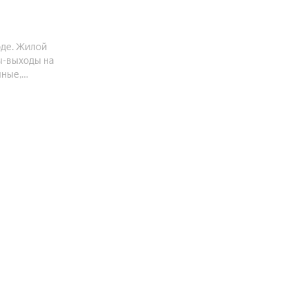
оде. Жилой
ы-выходы на
чные,
ость