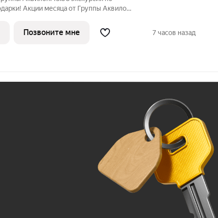
дарки! Акции месяца от Группы Аквилон:
ка! Рассрочка на ПЕРВЫЙ ВЗНОС в
 млн ! Комфортные программы рассрочки
Позвоните мне
7 часов назад
Ж
До 100 тыс. ₽