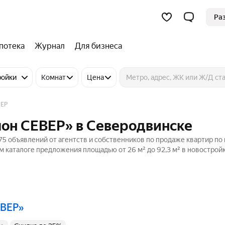
Ра
потека
Журнал
Для бизнеса
ройки
Комнат
Цена
ВЕР
лон СЕВЕР» в Северодвинске
5 объявлений от агентств и собственников по продаже квартир по 
м каталоге предложения площадью от 26 м² до 92,3 м² в новостройк
ЕВЕР»