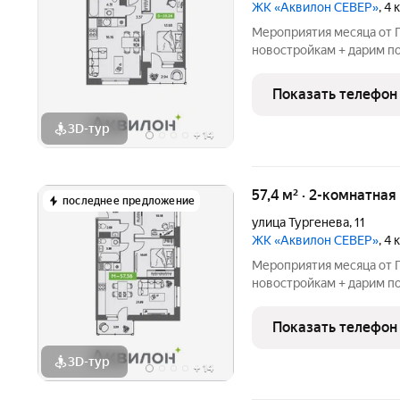
ЖК «Аквилон СЕВЕР»
, 4
Мероприятия месяца от Г
новостройкам + дарим по
БЕСПРОЦЕНТНАЯ рассроч
августе! СКИДКИ до 1,8
Показать телефон
от Застройщика!
3D-тур
+
14
57,4 м² · 2-комнатная
последнее предложение
улица Тургенева
,
11
ЖК «Аквилон СЕВЕР»
, 4
Мероприятия месяца от Г
новостройкам + дарим по
БЕСПРОЦЕНТНАЯ рассроч
августе! СКИДКИ до 1,8
Показать телефон
от Застройщика!
3D-тур
+
14