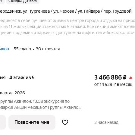
 +
Скидка до 35%
еродвинск
,
ул. Тургенева / ул. Чехова / ул. Гайдара / пер. Трудовой
диняет в себе лучшее от жизни в центре города и отдыха на прир
ь из 11 жилых секций этажностью 5 этажей. Все секции имеют вход
ение, подземный паркинг с доступом на лифте, сити-боксы колясо
же развитая инфраструктура района, высокая транспортная доступн
ителей.
илон
55 сдано
30 строятся
3 466 886
₽
ия · 4 этаж из 5
от 14 529 ₽ в месяц
 квартал 2026
руппы Аквилон: 13.08 экскурсия по
дарки! Акции месяца от Группы Аквилон:
ка! Рассрочка на ПЕРВЫЙ ВЗНОС в
 млн ! Комфортные программы рассрочки
Позвоните мне
2 часа назад