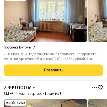
проспект Бутомы
,
7
С 01 июля 2026 года максимальная стоимость квадратного
метра по Арктической ипотеке (2%) 141.486 рублей. Это
открывает новые возможности в сделках без первого взноса!
Спешите пока цены вслед не выросли! Мы агентство Ваш дом!
Позвонить
Профессионально подбираем
2 999 000
₽
31,1 м²
1-комн. квартира
1 этаж из 5
онлайн показ