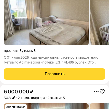
проспект Бутомы
,
8
С 01 июля 2026 года максимальная стоимость квадратного
метра по Арктической ипотеке (2%) 141.486 рублей. Это
открывает новые возможности в сделках без первого взноса!
Спешите пока цены вслед не выросли! Мы агентство Ваш дом!
Позвонить
Профессионально подбираем
6 000 000
₽
50,3 м²
2-комн. квартира
2 этаж из 5
онлайн показ