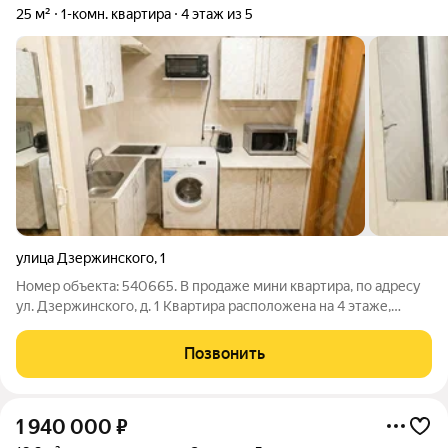
25 м²
1-комн. квартира
4 этаж из 5
улица Дзержинского
,
1
Номер объекта: 540665. В продаже мини квартира, по адресу
ул. Дзержинского, д. 1 Квартира расположена на 4 этаже,
пятиэтажного кирпичного теплого дома! Со своим санузлом -
душевая кабина. Окна ПВХ, частично при необходимости
Позвонить
оставим мебель и технику.
1 940 000
₽