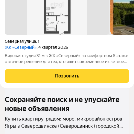
Северная улица
,
1
ЖК «Северный»
, 4 квартал 2025
Видовая студия 31 м в ЖК «Северный» на комфортном 6 этаже
отличное решение для тех, кто ищет современное и светлое
пространство. Квартира с продуманной планировкой: легко
выделить зону отдыха, кухню и рабочее место. Большие окна
Позвонить
открывают приятный
Сохраняйте поиск и не упускайте
новые объявления
Купить квартиру, рядом: море, микрорайон остров
Ягры в Северодвинске (Северодвинск (городской
округ))