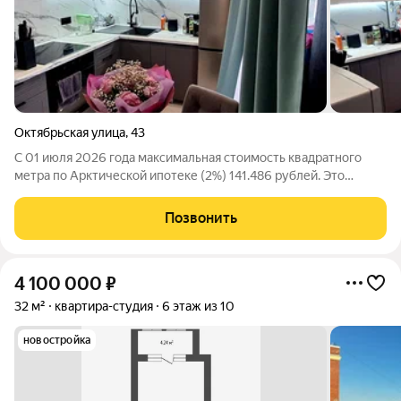
Октябрьская улица
,
43
С 01 июля 2026 года максимальная стоимость квадратного
метра по Арктической ипотеке (2%) 141.486 рублей. Это
открывает новые возможности в сделках без первого взноса!
Спешите пока цены вслед не выросли! Мы агентство Ваш дом!
Позвонить
Профессионально подбираем
4 100 000
₽
32 м²
квартира-студия
6 этаж из 10
новостройка