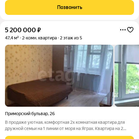
включает изолированную комнату и просторную кухню в 8 кв.
Позвонить
м, что является
5 200 000
₽
47,4 м²
2-комн. квартира
2 этаж из 5
Приморский бульвар
,
26
В продаже уютная, комфортная 2х комнатная квартира для
дружной семьи на 1 линии от моря на Яграх. Квартира на 2
стороны. В квартире есть застекленный балкон. Объект