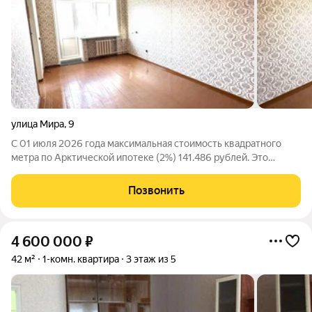
улица Мира
,
9
С 01 июля 2026 года максимальная стоимость квадратного
метра по Арктической ипотеке (2%) 141.486 рублей. Это
открывает новые возможности в сделках без первого взноса!
Спешите пока цены вслед не выросли! Мы агентство Ваш дом!
Позвонить
Профессионально подбираем
4 600 000
₽
42 м²
1-комн. квартира
3 этаж из 5