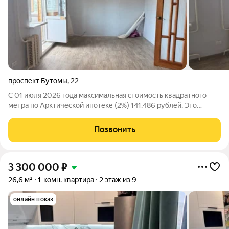
проспект Бутомы
,
22
С 01 июля 2026 года максимальная стоимость квадратного
метра по Арктической ипотеке (2%) 141.486 рублей. Это
открывает новые возможности в сделках без первого взноса!
Спешите пока цены вслед не выросли! Мы агентство Ваш дом!
Позвонить
Профессионально подбираем
3 300 000
₽
26,6 м²
1-комн. квартира
2 этаж из 9
онлайн показ