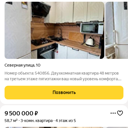
Северная улица
,
10
Номер объекта: 540856. Двухкомнатная квартира 48 метров
на третьем этаже пятиэтажки ваш новый уровень комфорта.
Свежий современный ремонт встречает вас с порога,
избавляя от лишних трат и хлопот. Это редкое предложение на
Позвонить
вторичном рынке, где
9 500 000
₽
58,7 м²
3-комн. квартира
4 этаж из 5