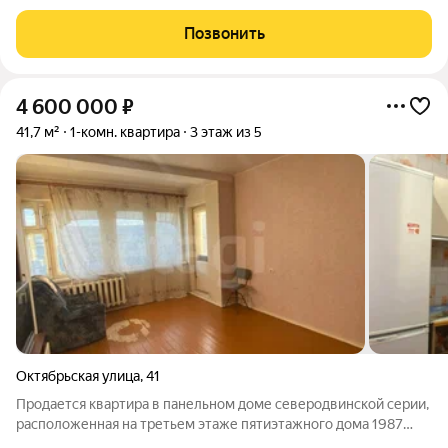
энергоэффективные, обеспечивают отличную шумоизоляцию
и сохраняют тепло. - Электропроводка: Новая, с розетками и
Позвонить
выключателями, что делает
4 600 000
₽
41,7 м²
1-комн. квартира
3 этаж из 5
Октябрьская улица
,
41
Продается квартира в панельном доме северодвинской серии,
расположенная на третьем этаже пятиэтажного дома 1987
года постройки. Общая площадь составляет 41,7 кв. м, что