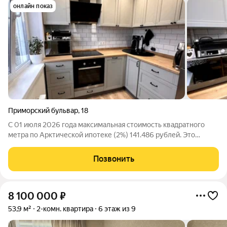
онлайн показ
Приморский бульвар
,
18
С 01 июля 2026 года максимальная стоимость квадратного
метра по Арктической ипотеке (2%) 141.486 рублей. Это
открывает новые возможности в сделках без первого взноса!
Спешите пока цены вслед не выросли! Мы агентство Ваш дом!
Позвонить
Профессионально подбираем
8 100 000
₽
53,9 м²
2-комн. квартира
6 этаж из 9