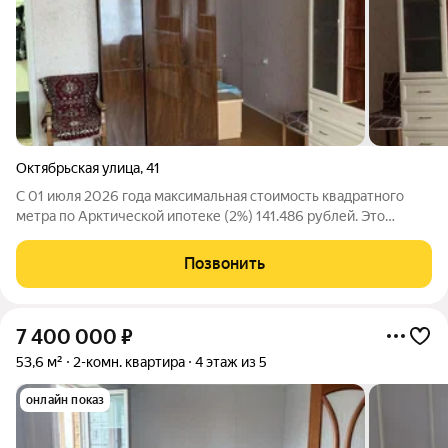
Октябрьская улица
,
41
С 01 июля 2026 года максимальная стоимость квадратного
метра по Арктической ипотеке (2%) 141.486 рублей. Это
открывает новые возможности в сделках без первого взноса!
Спешите пока цены вслед не выросли! Мы агентство Ваш дом!
Позвонить
Профессионально подбираем
7 400 000
₽
53,6 м²
2-комн. квартира
4 этаж из 5
онлайн показ