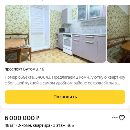
проспект Бутомы
,
16
Номер объекта: 540643. Предлагаем 2 комн., уютную квартиру
с большой кухней в самом удобном районе острова Ягры в
шаговой доступности от всего необходимого. Изолированные
комнаты и просторная кухня 8.3 м с балконом ( застеклен) Во
Позвонить
дворе детская
6 000 000
₽
48 м²
2-комн. квартира
3 этаж из 5