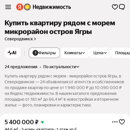
Купить квартиру рядом с морем
микрорайон остров Ягры
Северодвинск
AI
Фильтры
Комнаты
Цена
Площа
1
24 предложения
•
по актуальности
Купить квартиру рядом с морем - микрорайон остров Ягры, в
Северодвинске — 24 объявления от агентств и собственников
по продаже квартир по цене от 1 940 000 ₽ до 10 090 000 ₽
на Яндекс Недвижимости. В нашем каталоге предложения
площадью от 18,1 м² до 66,4 м² в новостройках и вторичном
жилье — фото, планировки и характеристики.
5 400 000
₽
44,6 м²
2-комн. квартира
1 этаж из 5