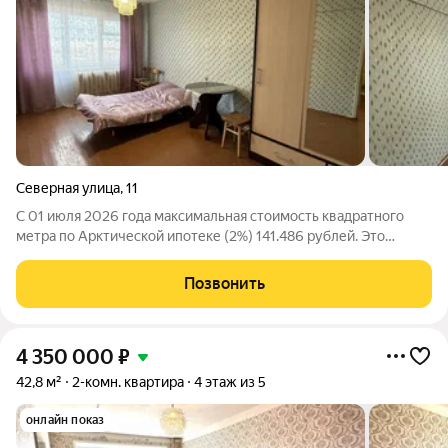
Северная улица
,
11
С 01 июля 2026 года максимальная стоимость квадратного
метра по Арктической ипотеке (2%) 141.486 рублей. Это
открывает новые возможности в сделках без первого взноса!
Спешите пока цены вслед не выросли! Мы агентство Ваш дом!
Позвонить
Профессионально подбираем
4 350 000
₽
42,8 м²
2-комн. квартира
4 этаж из 5
онлайн показ