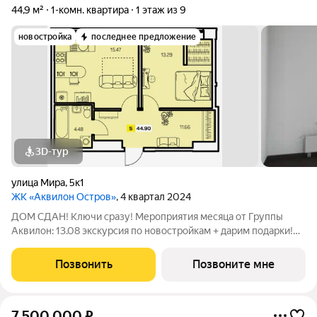
44,9 м²
1-комн. квартира
1 этаж из 9
новостройка
последнее предложение
3D-тур
улица Мира
,
5к1
ЖК «Аквилон Остров»
, 4 квартал 2024
ДОМ СДАН! Ключи сразу! Мероприятия месяца от Группы
Аквилон: 13.08 экскурсия по новостройкам + дарим подарки!
Акции месяца от Группы Аквилон: БЕСПРОЦЕНТНАЯ
рассрочка! Рассрочка на ПЕРВЫЙ ВЗНОС в августе! СКИДКИ
Позвонить
Позвоните мне
до 35%! Комфортные программы рассрочки
7 500 000
₽