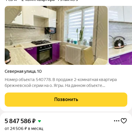
Северная улица
,
10
Номер объекта: 540778. В продаже 2-комнатная квартира
брежневской серии на о. Ягры. На данном объекте
обременение банка Дом РФ (2 600 000 рублей) Хорошая
«брежневка» с правильной планировкой. Общая площадь 44,6
Позвонить
кв.м, кухня 6 кв.м. Комнаты смотрят на
5 847 586
₽
от 24 506 ₽ в месяц