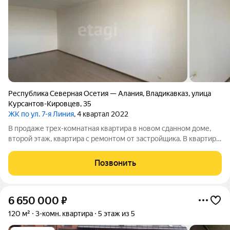
Республика Северная Осетия — Алания
,
Владикавказ
,
улица
Курсантов-Кировцев
,
35
ЖК по ул. 7-я Линия
, 4 квартал 2022
В продаже трех-комнатная квартира в новом сданном доме,
второй этаж, квартира с ремонтом от застройщика. В квартире
никто не жил, раздельный сан узел. Подвал в подарок,
отопление индивидуальное , Инфраструктура: Развивающая,
Позвонить
район стремительно
6 650 000
₽
120 м²
3-комн. квартира
5 этаж из 5