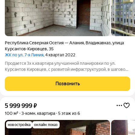
Республика Северная Осетия — Алания
,
Владикавказ
,
улица
Курсантов-Кировцев
,
35
ЖК по ул. 7-я Линия
, 4 квартал 2022
Продается 3х к.квартира улучшенной планировки по ул.
Курсантов Кировцев, с развитой инфраструктурой, в шаговой
доступности садик, школа,закрытый двор. Агенство
недвижимости ЭТАЖИ № 1 . Для клиентов-покупателей
Позвонить
компании ЭТАЖИ содействие в получении
5 999 999
₽
100 м²
3-комн. квартира
5 этаж из 6
новостройка
онлайн показ