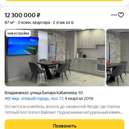
12 300 000
₽
87 м²
3-комн. квартира
2 этаж из 6
новостройка
Владикавказ
,
улица Билара Кабалоева
,
10
ЖК мкр. «Новый город», поз. 17
, 4 квартал 2019
Остается вся мебель, вплоть до занавесей! Везде где плитка
теплый пол! Кател Вайлант Подоконники натуральный камень
Пол в один уровень, без порожков Есть парковочное место
продается отдельно За более подробной информацией
Позвонить