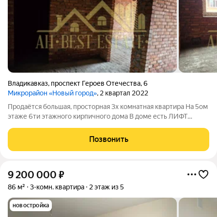
Владикавказ
,
проспект Героев Отечества
,
6
Микрорайон «Новый город»
, 2 квартал 2022
Продаётся большая, просторная 3х комнатная квартира На 5ом
этаже 6ти этажного кирпичного дома В доме есть ЛИФТ
Самый быстроразвивающийся район города Рядом ЧИБО Арт.
136791211
Позвонить
9 200 000
₽
86 м²
3-комн. квартира
2 этаж из 5
новостройка