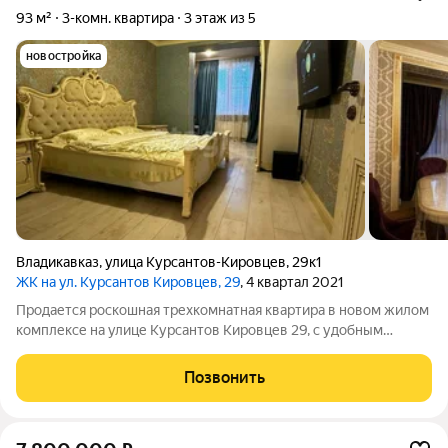
93 м²
3-комн. квартира
3 этаж из 5
новостройка
Владикавказ
,
улица Курсантов-Кировцев
,
29к1
ЖК на ул. Курсантов Кировцев, 29
, 4 квартал 2021
Продается роскошная трехкомнатная квартира в новом жилом
комплексе на улице Курсантов Кировцев 29, с удобным
расположением в конце улицы Весенняя, рядом с магазином
САХАР. Всего в двух минутах ходьбы находятся школа и
Позвонить
детский сад ДИАЛОГ, что делает