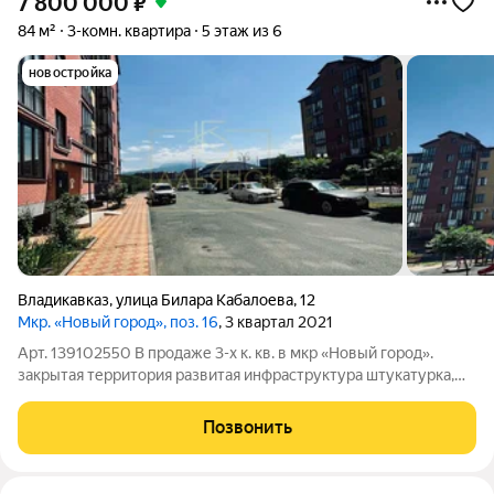
7 800 000
₽
84 м²
3-комн. квартира
5 этаж из 6
новостройка
Владикавказ
,
улица Билара Кабалоева
,
12
Мкр. «Новый город», поз. 16
, 3 квартал 2021
Арт. 139102550 В продаже 3-х к. кв. в мкр «Новый город».
закрытая территория развитая инфраструктура штукатурка,
проводка проведены Показ в удобное для вас время все
вопросы по телефону
Позвонить