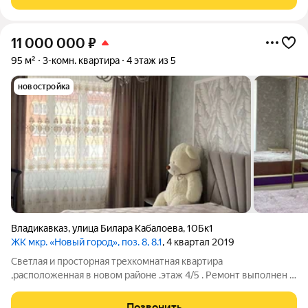
обращайтесь по указанному
11 000 000
₽
95 м²
3-комн. квартира
4 этаж из 5
новостройка
Владикавказ
,
улица Билара Кабалоева
,
10Бк1
ЖК мкр. «Новый город», поз. 8, 8.1
, 4 квартал 2019
Светлая и просторная трехкомнатная квартира
,расположенная в новом районе .этаж 4/5 . Ремонт выполнен в
стильном дизайне с использованием качественных
материалов. Просторные комнаты ,которые выходят на обе
Позвонить