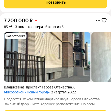
высококачественных материалов. Прям напротив дома
Позвонить
строится новая школа и детский сад.
7 200 000
₽
85 м²
3-комн. квартира
6 этаж из 6
новостройка
Владикавказ
,
проспект Героев Отечества
,
6
Микрорайон «Новый город»
, 2 квартал 2022
Продается 3х комнатная квартира на ул. Героев Отечества.
Закрытый двор. Лифт. Хорошее расположение. По всем
вопросам обращайтесь по телефону. Ответственное лицо -