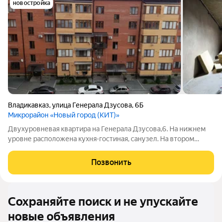
новостройка
Владикавказ
,
улица Генерала Дзусова
,
6Б
Микрорайон «Новый город (КИТ)»
Двухуровневая квартира на Генерала Дзусова,6. На нижнем
уровне расположена кухня-гостиная, санузел. На втором
уровне три спальни, санузел, большой зал. Только наличный
расчет. ОТВ. Бесолова З. id 74766193 Арт. 74766193
Позвонить
Сохраняйте поиск и не упускайте
новые объявления