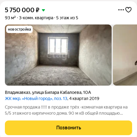
5 750 000
₽
93 м²
3-комн. квартира
5 этаж из 5
новостройка
Владикавказ
,
улица Билара Кабалоева
,
10А
ЖК мкр. «Новый город», поз. 13
, 4 квартал 2019
Срочная продажа !!!!! в продаже трёх -комнатная квартира на
5/5 этажного кирпичного дома. 90 м кВ общей площадью
возможность мансардной пристройки. Квартира в обе
стороны, черновая отделка , штукатурка и проводка. Два
Позвонить
просторных балкона. Лифта нет ,