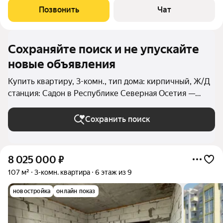
закрытый двор ,идеальная инфраструктура ,садик и школа
Позвонить
Чат
рядом ,и Стейтон тоже
Сохраняйте поиск и не упускайте
новые объявления
Купить квартиру, 3-комн., тип дома: кирпичный, Ж/Д
станция: Садон в Республике Северная Осетия —
Алания
Сохранить поиск
8 025 000
₽
107 м²
3-комн. квартира
6 этаж из 9
новостройка
онлайн показ