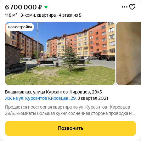
6 700 000
₽
118 м²
3-комн. квартира
4 этаж из 5
новостройка
Владикавказ
,
улица Курсантов-Кировцев
,
29к5
ЖК на ул. Курсантов Кировцев, 29
, 3 квартал 2021
Продается просторная квартира по ул. Курсантов- Кировцев
29/53-комнаты большая кухня солнечная сторона проводка и
штукатурка два санузла отличная планировка, квартира
светлая 4/5 этаж, подъезд в отличном состоянии Развитый
Позвонить
район. Рядом школа и садик