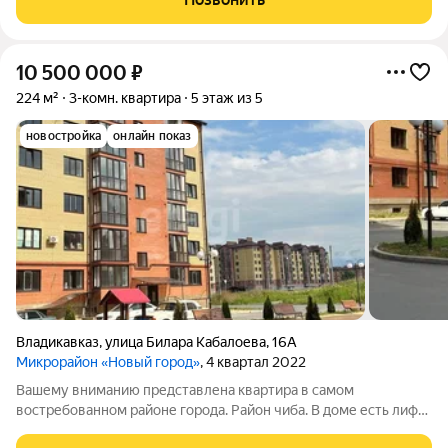
стороны , обеспечивают прекрасные виды и
10 500 000
₽
224 м²
3-комн. квартира
5 этаж из 5
новостройка
онлайн показ
Владикавказ
,
улица Билара Кабалоева
,
16А
Микрорайон «Новый город»
, 4 квартал 2022
Вашему вниманию представлена квартира в самом
востребованном районе города. Район чиба. В доме есть лифт.
В квартире проведена электрика и выполнена штукатурка из