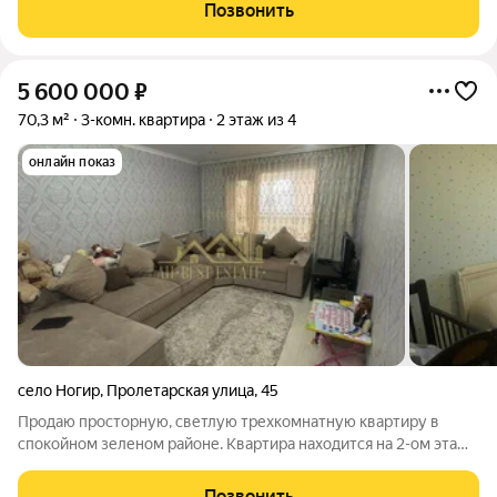
изoлиpованы, санузел pаздельный, закpытый бaлкон и лoджия,
Позвонить
имеeтcя кладoвкe. Oкнa выxoдят на
5 600 000
₽
70,3 м²
3-комн. квартира
2 этаж из 4
онлайн показ
село Ногир
,
Пролетарская улица
,
45
Продаю просторную, светлую трехкомнатную квартиру в
спокойном зеленом районе. Квартира находится на 2-ом этаже
4-х этажного кирпичного дома. Сделан косметический ремонт,
квартира распашная - окна во двор и на улицу. Просторные
Позвонить