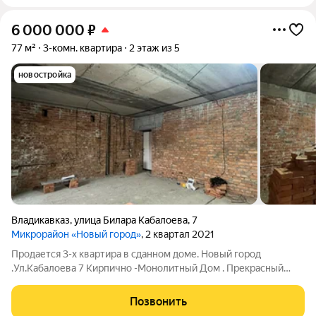
6 000 000
₽
77 м²
3-комн. квартира
2 этаж из 5
новостройка
Владикавказ
,
улица Билара Кабалоева
,
7
Микрорайон «Новый город»
, 2 квартал 2021
Продается 3-х квартира в сданном доме. Новый город
.Ул.Кабалоева 7 Кирпично -Монолитный Дом . Прекрасный
комплекс . Цена ниже чем у застройщика . Показ в любое
удобное для вас время. отв.Марина Ч Арт. 133543127
Позвонить