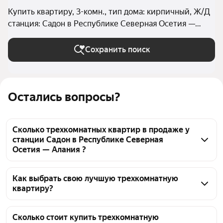
Купить квартиру, 3-комн., тип дома: кирпичный, Ж/Д
станция: Садон в Республике Северная Осетия —
Алания
Сохранить поиск
Остались вопросы?
Сколько трехкомнатных квартир в продаже у
станции Садон в Республике Северная
Осетия — Алания ?
На Яндекс Недвижимости в продаже у станции 
Садон в Республике Северная Осетия — Алания 62 
Как выбрать свою лучшую трехкомнатную
квартиру?
трехкомнатных квартиры, из них 62 объявления от 
агентств
Чтобы купить 3-комнатную квартиру в кирпичном 
доме у станции Садон, воспользуйтесь тепловой 
Сколько стоит купить трехкомнатную