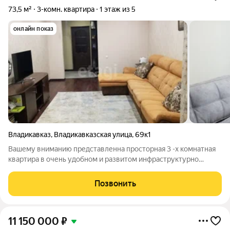
73,5 м²
3-комн. квартира
1 этаж из 5
онлайн показ
Владикавказ
,
Владикавказская улица
,
69к1
Вашему вниманию представленна просторная 3 -х комнатная
квартира в очень удобном и развитом инфраструктурно
месте. По факту квартира составляет 81 м, кухня -13 м,
лоджия-8 м. Большим бонусом будет просторный и сухой
Позвонить
подвал с отдельным входом - 40 м,
11 150 000
₽