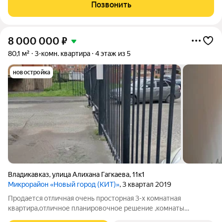
плaнировка - распaшонка, окнa выxoдят и во двop и на нoвый
Позвонить
бульвaр.
8 000 000
₽
80,1 м²
3-комн. квартира
4 этаж из 5
новостройка
Владикавказ
,
улица Алихана Гагкаева
,
11к1
Микрорайон «Новый город (КИТ)»
, 3 квартал 2019
Продается отличная очень просторная 3-х комнатная
квартира,отличное планировочное решение ,комнаты
раздельные ,бонусом идет подвал 18 кв ,красивый широкий