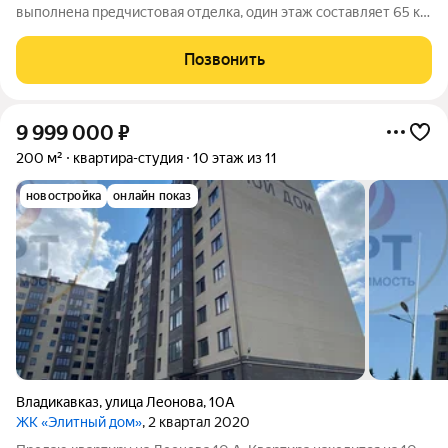
выполнена предчистовая отделка, один этаж составляет 65 кв
м, квартира расположена в современном благоустроеннном
районе нашего города, рядом Чиба и Викалина, Деликат и
Позвонить
множество удобств. Во
9 999 000
₽
200 м²
квартира-студия
10 этаж из 11
новостройка
онлайн показ
Владикавказ
,
улица Леонова
,
10А
ЖК «Элитный дом»
, 2 квартал 2020