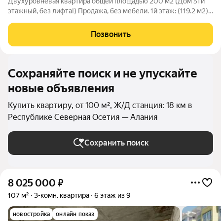
Двухуровневая квартира общей площадью 200 м2 (Дом 5ти
этажный, без лифта!) Продажа, без мебели. 1й этаж: (119.2 м2)
-Гостиная совмещенная с кухней 40 м2 -2 комнаты
-Раздельный сан.узел -Гардероб -Просторная прихожая 2й
Позвонить
этаж: (80 м2 + веранда) -2
Сохраняйте поиск и не упускайте
новые объявления
Купить квартиру, от 100 м², Ж/Д станция: 18 км в
Республике Северная Осетия — Алания
Сохранить поиск
8 025 000
₽
107 м²
3-комн. квартира
6 этаж из 9
новостройка
онлайн показ