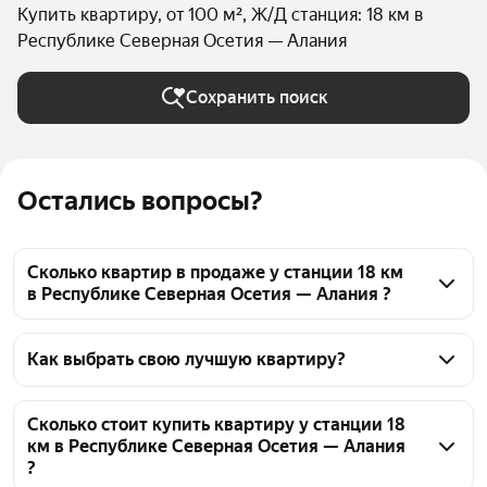
Купить квартиру, от 100 м², Ж/Д станция: 18 км в
Республике Северная Осетия — Алания
Сохранить поиск
Остались вопросы?
Сколько квартир в продаже у станции 18 км
в Республике Северная Осетия — Алания ?
На Яндекс Недвижимости в продаже у станции 18 
км в Республике Северная Осетия — Алания 88 
Как выбрать свою лучшую квартиру?
квартир, из них 1 объявление от собственников, 87 
Чтобы купить квартиру большую у станции 18 км, 
объявлений от агентств
воспользуйтесь тепловой картой для оценки 
Сколько стоит купить квартиру у станции 18
км в Республике Северная Осетия — Алания
инфраструктуры и транспортной доступности в 
?
выбранном районе у станции 18 км в Республике 