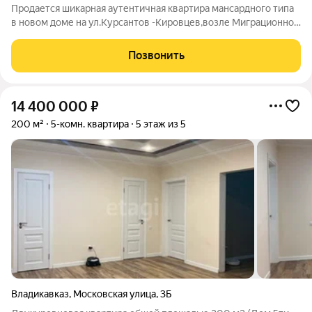
Продается шикарная аутентичная квартира мансардного типа
в новом доме на ул.Курсантов -Кировцев,возле Миграционной
службы.В квартире 3 комнаты,общая площадь 109 кв.м. В
квартире сделан дизайнерский ремонт.Есть новая
Позвонить
качественная мебель и техника,все
14 400 000
₽
200 м²
5-комн. квартира
5 этаж из 5
Владикавказ
,
Московская улица
,
3Б