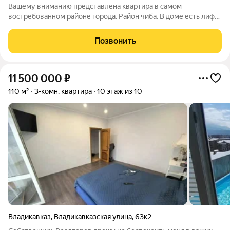
Вашему вниманию представлена квартира в самом
востребованном районе города. Район чиба. В доме есть лифт.
В квартире проведена электрика и выполнена штукатурка из
высококачественных материалов. Прям напротив дома
Позвонить
строится новая школа и детский сад.
11 500 000
₽
110 м²
3-комн. квартира
10 этаж из 10
Владикавказ
,
Владикавказская улица
,
63к2