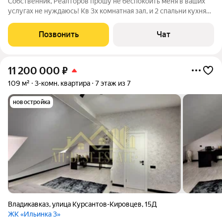
Собственник, Реалторов прошу не беспокоить меня в ваших
услугах не нуждаюсь! Кв 3х комнатная зал, и 2 спальни кухня
коридор совмещённый с залом, в коридоре имеется
гардеробная которую можно переделать во второй сан узел, с
Позвонить
Чат
зала и кухни выход на
11 200 000
₽
109 м²
3-комн. квартира
7 этаж из 7
новостройка
Владикавказ
,
улица Курсантов-Кировцев
,
15Д
ЖК «Ильинка 3»