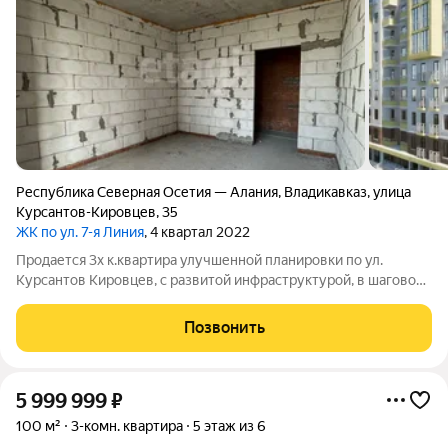
Республика Северная Осетия — Алания
,
Владикавказ
,
улица
Курсантов-Кировцев
,
35
ЖК по ул. 7-я Линия
, 4 квартал 2022
Продается 3х к.квартира улучшенной планировки по ул.
Курсантов Кировцев, с развитой инфраструктурой, в шаговой
доступности садик, школа,закрытый двор. Агенство
недвижимости ЭТАЖИ № 1 . Для клиентов-покупателей
Позвонить
компании ЭТАЖИ содействие в получении
5 999 999
₽
100 м²
3-комн. квартира
5 этаж из 6