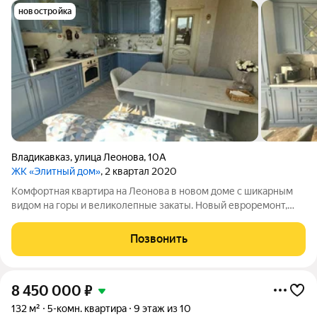
новостройка
Владикавказ
,
улица Леонова
,
10А
ЖК «Элитный дом»
, 2 квартал 2020
Комфортная квартира на Леонова в новом доме с шикарным
видом на горы и великолепные закаты. Новый евроремонт,
закрытый двор. id. 54018966 Отв. Залина Б. и Виктория М. Арт.
54018966
Позвонить
8 450 000
₽
132 м²
5-комн. квартира
9 этаж из 10