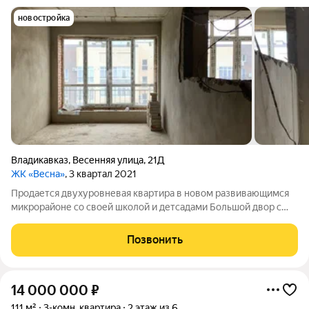
новостройка
Владикавказ
,
Весенняя улица
,
21Д
ЖК «Весна»
, 3 квартал 2021
Продается двухуровневая квартира в новом развивающимся
микрорайоне со своей школой и детсадами Большой двор с
детской площадкой и зоной отдыха С квартиры прекрасный
вид на город Огромное преимущества квартиры в том что со
Позвонить
второго уровня есть выход на
14 000 000
₽
111 м²
3-комн. квартира
2 этаж из 6