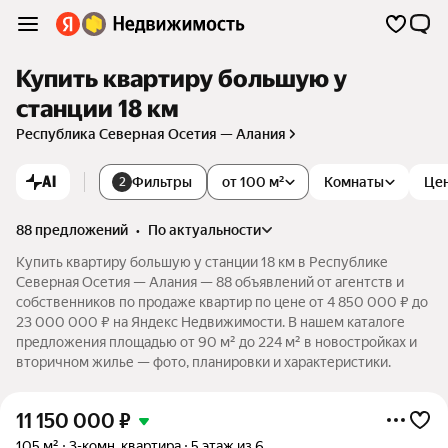
Купить квартиру большую у
станции 18 км
Республика Северная Осетия — Алания
AI
Фильтры
от 100 м²
Комнаты
Це
2
88 предложений
•
по актуальности
Купить квартиру большую у станции 18 км в Республике
Северная Осетия — Алания — 88 объявлений от агентств и
собственников по продаже квартир по цене от 4 850 000 ₽ до
23 000 000 ₽ на Яндекс Недвижимости. В нашем каталоге
предложения площадью от 90 м² до 224 м² в новостройках и
вторичном жилье — фото, планировки и характеристики.
11 150 000
₽
105 м²
3-комн. квартира
5 этаж из 6