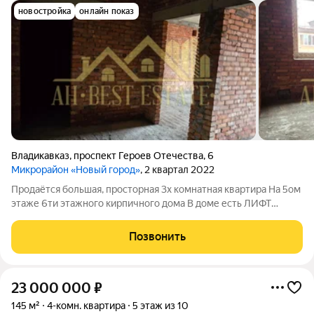
новостройка
онлайн показ
Владикавказ
,
проспект Героев Отечества
,
6
Микрорайон «Новый город»
, 2 квартал 2022
Продаётся большая, просторная 3х комнатная квартира На 5ом
этаже 6ти этажного кирпичного дома В доме есть ЛИФТ
Самый быстроразвивающийся район города Рядом ЧИБО Арт.
136791211
Позвонить
23 000 000
₽
145 м²
4-комн. квартира
5 этаж из 10