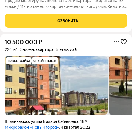
Продаю квартиру на Леонова 10 А. Квартира находится на 10
этаже / 11-ти этажного кирпично-монолитного дома. Квартира
2-х уровневая площадью 100 + 100 кв метров а общая 200 кв
метров вместе с мансардой. Высота потолков 3.2 м. Свободная
Позвонить
планировка под
10 500 000
₽
224 м²
3-комн. квартира
5 этаж из 5
новостройка
онлайн показ
Владикавказ
,
улица Билара Кабалоева
,
16А
Микрорайон «Новый город»
, 4 квартал 2022