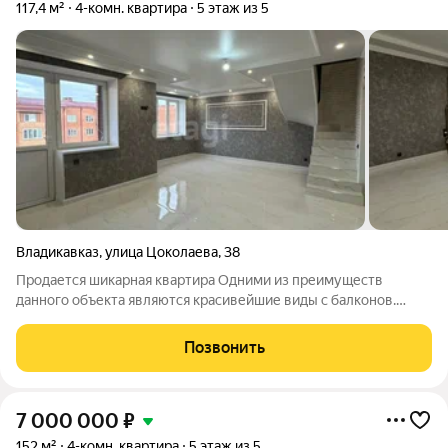
117,4 м²
4-комн. квартира
5 этаж из 5
Владикавказ
,
улица Цоколаева
,
38
Продается шикарная квартира Одними из преимуществ
данного объекта являются красивейшие виды с балконов.
Квартира строилась для себя, поэтому использовались
качественные материалы, но в связи с внезапным переездом
Позвонить
приходится продавать. В квартире есть
7 000 000
₽
152 м²
4-комн. квартира
5 этаж из 5