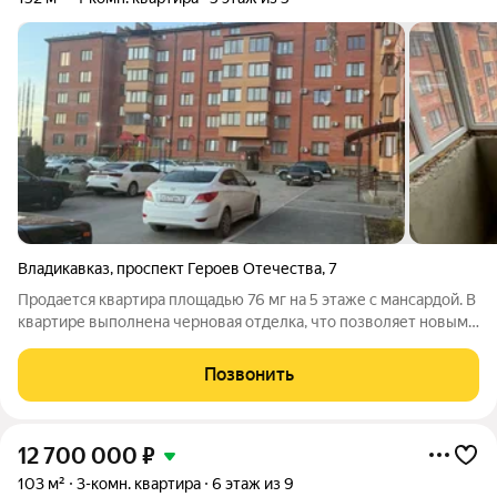
Владикавказ
,
проспект Героев Отечества
,
7
Продается квартира площадью 76 мг на 5 этаже с мансардой. В
квартире выполнена черновая отделка, что позволяет новым
владельцам реализовать свои дизайнерские идеи. Развитая
инфраструктура в районе обеспечивает все необходимые
Позвонить
удобства: магазины,
12 700 000
₽
103 м²
3-комн. квартира
6 этаж из 9