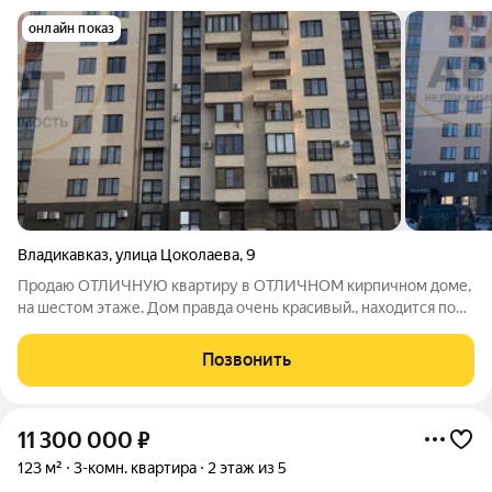
онлайн показ
Владикавказ
,
улица Цоколаева
,
9
Продаю ОТЛИЧНУЮ квартиру в ОТЛИЧНОМ кирпичном доме,
на шестом этаже. Дом правда очень красивый., находится по
Цоколаева 9. Очень душевная просторная квартира. Большая
прихожая, удобная гардеробная для всей семьи, две спальни и
Позвонить
огромный зал с
11 300 000
₽
123 м²
3-комн. квартира
2 этаж из 5