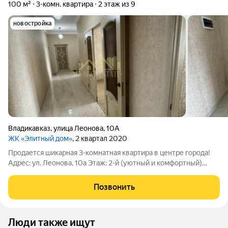
100 м²
3-комн. квартира
2 этаж из 9
новостройка
Владикавказ
,
улица Леонова
,
10А
ЖК «Элитный дом»
, 2 квартал 2020
Продается шикарная 3-комнатная квартира в центре города!
Адрес: ул. Леонова, 10а Этаж: 2-й (уютный и комфортный)
Площадь: 100 м Цена: 13.500.000 рублей Особенности
квартиры: Евроремонт с использованием
Позвонить
высококачественных материалов заходи и живи!
Люди также ищут