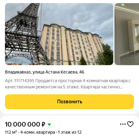
Владикавказ
,
улица Астана Кесаева
,
46
Арт. 111714395 Продается просторная 4-комнатная квартира с
качественным ремонтом на 5 этаже. Квартира частично
меблирована, что позволит вам с легкостью создать уютное
пространство по своему вкусу. Просторная кухня оснащена
Позвонить
всей необходимой техникой,
10 000 000
₽
112 м²
4-комн. квартира
1 этаж из 12