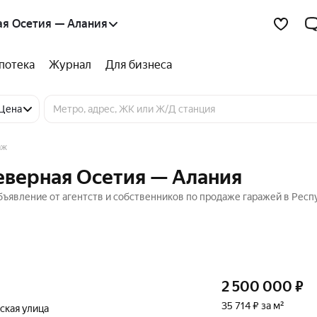
ая Осетия — Алания
потека
Журнал
Для бизнеса
Цена
аж
еверная Осетия — Алания
бъявление от агентств и собственников по продаже гаражей в Респ
2 500 000
₽
35 714 ₽ за м²
кая улица