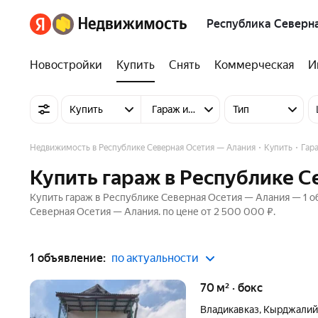
Республика Северн
Новостройки
Купить
Снять
Коммерческая
И
Купить
Гараж или машиноместо
Тип
Недвижимость в Республике Северная Осетия — Алания
Купить
Гар
Купить гараж в Республике С
Купить гараж в Республике Северная Осетия — Алания — 1 о
Северная Осетия — Алания. по цене от 2 500 000 ₽.
1 объявление:
по актуальности
70 м² · бокс
Владикавказ
,
Кырджалийс