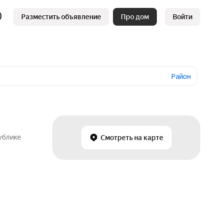
Разместить объявление
Про дом
Войти
Район
ублике
Смотреть на карте