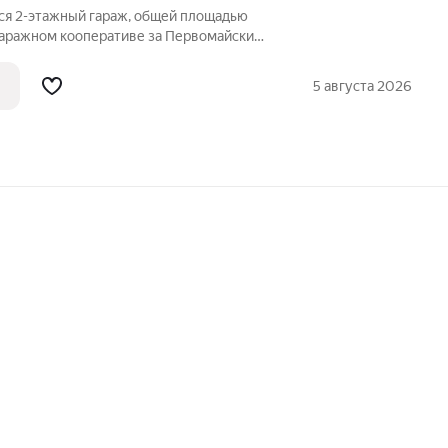
ся 2-этажный гараж, общей площадью
 гаражном кооперативе за Первомайским
 подвал с полками, на 1 этаже гаража
 по периметру. Удобная лестница на
5 августа 2026