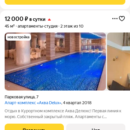
12 000
₽
в сутки
45 м²
апартаменты-студия
2 этаж из 10
новостройка
Парковая улица
,
7
Апарт-комплекс «Аква Delux»
, 4 квартал 2018
Отдых в Курортном комплексе Аква Делюкс! Первая линия к
морю. Собственный закрытый пляж. Апартаменты с
прекрасным Видом на море и бассейн. Апартаменты новые,
2022 года. Сдаются посуточно! На территории бесплатная