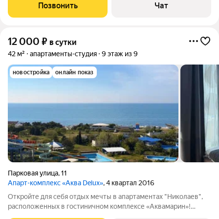
всё, чтобы вы чувствовали себя как дома. В каждом номере:
Позвонить
Чат
большая двуспальная кровать
12 000
₽
в сутки
42 м²
апартаменты-студия
9 этаж из 9
новостройка
онлайн показ
Парковая улица
,
11
Апарт-комплекс «Аква Delux»
, 4 квартал 2016
Откройте для себя отдых мечты в апартаментах "Николаев",
расположенных в гостиничном комплексе «Аквамарин»!
Расположенные на 9м этаже, они порадуют вас потрясающим