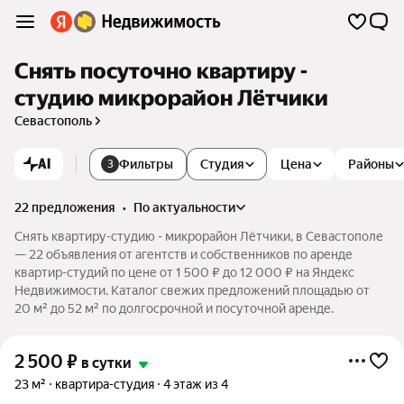
Снять посуточно квартиру -
студию микрорайон Лётчики
Севастополь
AI
Фильтры
Студия
Цена
Районы
3
22 предложения
•
по актуальности
Снять квартиру-студию - микрорайон Лётчики, в Севастополе
— 22 объявления от агентств и собственников по аренде
квартир-студий по цене от 1 500 ₽ до 12 000 ₽ на Яндекс
Недвижимости. Каталог свежих предложений площадью от
20 м² до 52 м² по долгосрочной и посуточной аренде.
2 500
₽
в сутки
23 м²
квартира-студия
4 этаж из 4