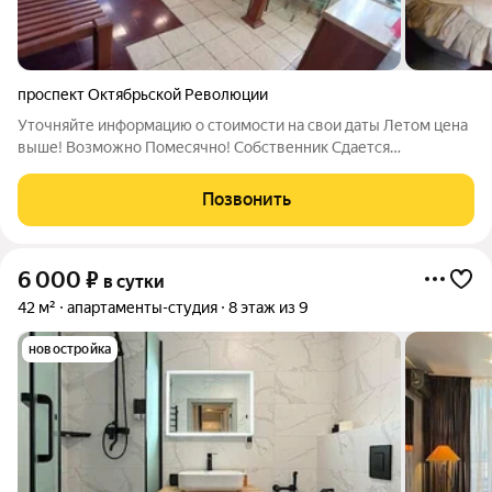
проспект Октябрьской Революции
Уточняйте информацию о стоимости на свои даты Летом цена
выше! Возможно Помесячно! Собственник Сдается
Посуточно, почасово без посредников однокомнатная
квартира-студия, с видом на море, вблизи Парка Победы и
Позвонить
Омеги. Ремонт , сплит-система, круглая
6 000
₽
в сутки
42 м²
апартаменты-студия
8 этаж из 9
новостройка