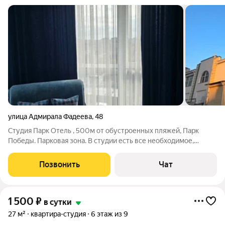
улица Адмирала Фадеева
,
48
Студия Парк Отель , 500м от обустроенных пляжей, Парк
Победы. Парковая зона. В студии есть все необходимое,
Двухспальная кровать.Дополнительное спальное место
оплачивается отдельно. Халаты предоставляются по
Позвонить
Чат
запросу.Кофемашина, чайник,тостер.
1 500
₽
в сутки
27 м²
квартира-студия
6 этаж из 9