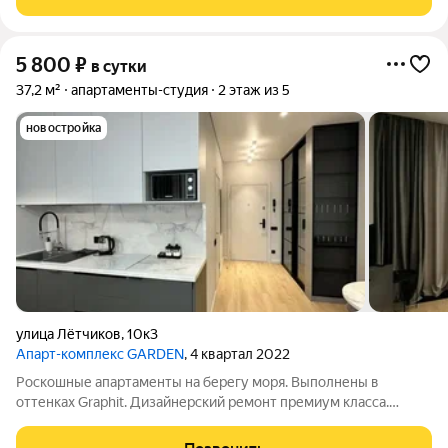
5 800
₽
в сутки
37,2 м²
апартаменты-студия
2 этаж из 5
новостройка
улица Лётчиков
,
10к3
Апарт-комплекс GARDEN
, 4 квартал 2022
Роскошные апартаменты на берегу моря. Выполнены в
оттенках Graphit. Дизайнерский ремонт премиум класса.
Каждая деталь продумана до мелочей специально для Вашего
удобства. Полное оснащение: Прихожая (электронный замок,