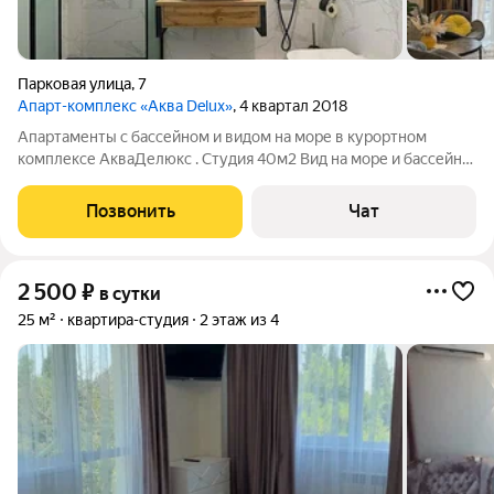
Парковая улица
,
7
Апарт-комплекс «Аква Delux»
, 4 квартал 2018
Апартаменты с бассейном и видом на море в курортном
комплексе АкваДелюкс . Студия 40м2 Вид на море и бассейн
Вместимость 4 человек (2+2) Этаж 8/9 , есть балкон Включено
в стоимость посещение бассейна и банного комплекса
Позвонить
Чат
Собственный пляж . Море 50м
2 500
₽
в сутки
25 м²
квартира-студия
2 этаж из 4