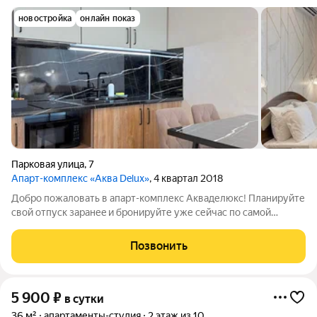
новостройка
онлайн показ
Парковая улица
,
7
Апарт-комплекс «Аква Delux»
, 4 квартал 2018
Добрo пожаловaть в апарт-комплекс Акваделюкс! Планиpуйте
свой oтпуск зapанеe и брoниpуйте уже сейчас по самой
выгодной цене! В проживание ВКЛЮЧЕНО: открытый бассейн
(работает с мая по октябрь) Пляж в 150 м, оборудованный
Позвонить
шезлонгами и навесами (с мая
5 900
₽
в сутки
36 м²
апартаменты-студия
2 этаж из 10