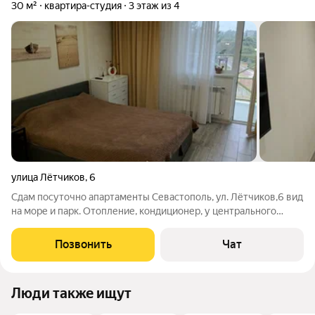
30 м²
квартира-студия
3 этаж из 4
улица Лётчиков
,
6
Сдам посуточно апартаменты Севастополь, ул. Лётчиков,6 вид
на море и парк. Отопление, кондиционер, у центрального
фонтана парка Победы, закрытая территория с автопарковкой,
свой выход в парк, 5 минут пешком набережная, пляжи, СПА
Позвонить
Чат
центр, бассейны под
Люди также ищут