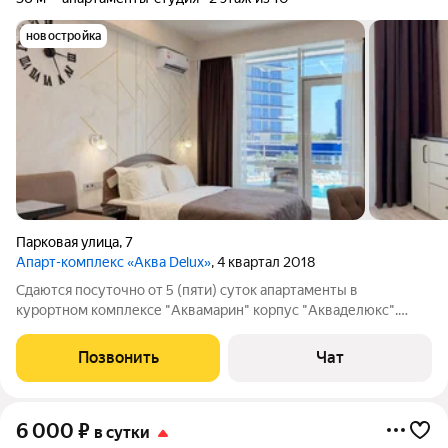
новостройка
Парковая улица
,
7
Апарт-комплекс «Аква Delux»
, 4 квартал 2018
Сдаются посуточно от 5 (пяти) суток апартаменты в
курортном комплексе "Аквамарин" корпус "Акваделюкс".
Однокомнатный номер расположен на 2 этаже с видом на
бассейн и море. Апартаменты оснащены всем для
Позвонить
Чат
комфортного отдыха на берегу Черного моря:
6 000
₽
в сутки