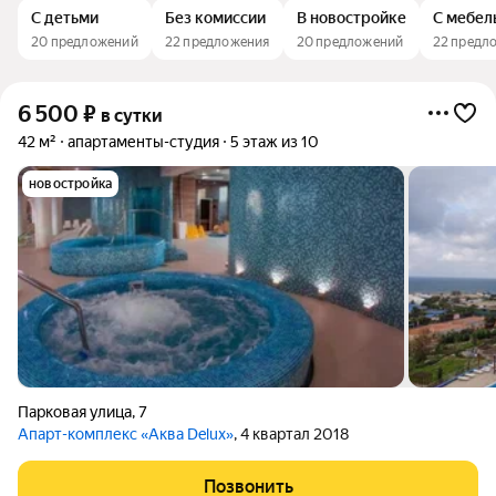
С детьми
Без комиссии
В новостройке
С мебел
20 предложений
22 предложения
20 предложений
22 предл
6 500
₽
в сутки
42 м²
апартаменты-студия
5 этаж из 10
новостройка
Парковая улица
,
7
Апарт-комплекс «Аква Delux»
, 4 квартал 2018
Позвонить