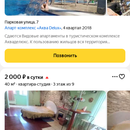
Парковая улица
,
7
Апарт-комплекс «Аква Delux»
, 4 квартал 2018
Сдаются Видовые апартаменты в туристическом комплексе
Акваделюкс. К пользованию жильцов вся территория
комплекса, охраняемая стоянка, в летний период в стоимость
входит пользование открытым бассейном, оборудованным
Позвонить
пляжем, анимация, танцы, и другие
2 000
₽
в сутки
40 м²
квартира-студия
3 этаж из 9