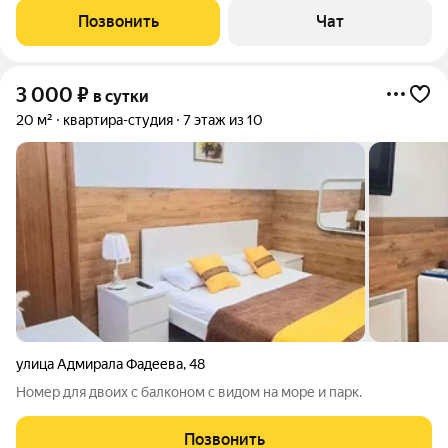
панорамным видом на море и бассейн каждое утро будет
Позвонить
Чат
начинаться с живописного пейзажа
3 000
₽
в сутки
20 м²
квартира-студия
7 этаж из 10
улица Адмирала Фадеева
,
48
Номер для двоих с балконом с видом на море и парк.
Позвонить