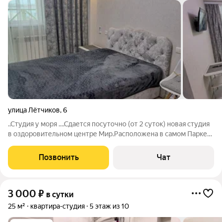
улица Лётчиков
,
6
..Студия у моря ....Сдается посуточно (от 2 суток) новая студия
в оздоровительном центре Мир.Расположена в самом Парке
Победы. Очень удачное расположение,все рядом! До пляжа
5минут,рядом ресторанчики,кафе,ночные клубы. В студии все
Позвонить
Чат
есть,для
3 000
₽
в сутки
25 м²
квартира-студия
5 этаж из 10