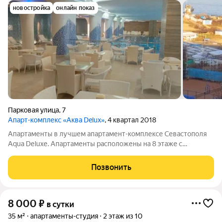
новостройка
онлайн показ
Парковая улица
,
7
Апарт-комплекс «Аква Delux»
, 4 квартал 2018
Апартаменты в лучшем апартамент-комплексе Севастополя
Аquа Dеluхе. Апартаменты расположены на 8 этаже с
прекрасным видом на море, бассейн, имеют общую площадь:
42 м2, с учетом площади просторного балкона-террасы, и
Позвонить
расположены в непосредственной
8 000
₽
в сутки
35 м²
апартаменты-студия
2 этаж из 10