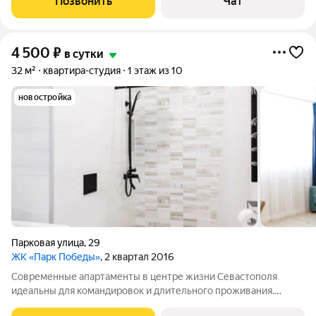
Позвонить
Чат
парковка и круглосуточная охрана. В
4 500
₽
в сутки
32 м²
квартира-студия
1 этаж из 10
новостройка
Парковая улица
,
29
ЖК «Парк Победы»
, 2 квартал 2016
Современные апартаменты в центре жизни Севастополя
идеальны для командировок и длительного проживания.
Новый ремонт, качественная мебель и безупречная чистота