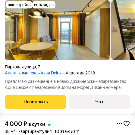
новостройка
есть видео
Парковая улица
,
7
Апарт-комплекс «Аква Delux»
, 4 квартал 2018
Предлагаю размещение в новых дизайнерских апартаментах
Aqua Deluxe с панарамным видом на Море! Дизайн номера
подразумевает максимальную площадь для комфортного
отдыха. Полноценные спальные места для 4х человек.
Позвонить
Чат
Апартаменты полностью укомплектованы
4 000
₽
в сутки
35 м²
квартира-студия
10 этаж из 11