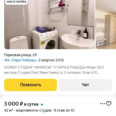
новостройка
Парковая улица
,
29
ЖК «Парк Победы»
, 2 квартал 2016
НОМЕР СТУДИЯ "МИМОЗА" У ПАРКА ПОБЕДЫ Море 300
метров Студия 25м2 Вместимость 2 человек Этаж 5/9
Бесконтактное заселение 24/7, сейф бокс Отчетные
документы предоставляются по запросу за отдельную плату В
Позвонить
Чат
НОМЕРЕ: двуспальная кровать 160200 с
3 000
₽
в сутки
42 м²
апартаменты-студия
8 этаж из 10