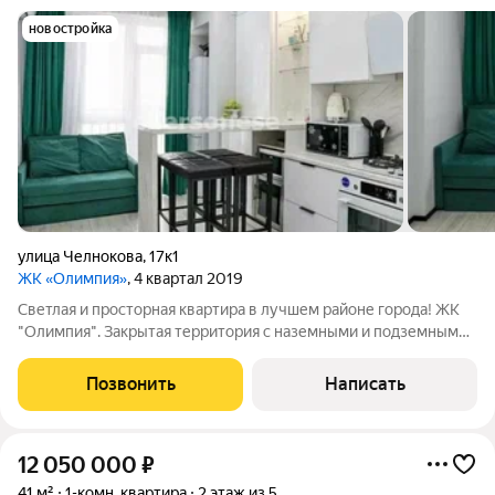
новостройка
улица Челнокова
,
17к1
ЖК «Олимпия»
, 4 квартал 2019
Светлая и простоpная кваpтиpа в лучшем районе города! ЖК
"Олимпия". Закрытая территория с наземными и подземными
парковками. Спортивные площадки. В квартире сделан
классный ремонт. Полностью укомплектована, - заходи и живи.
Позвонить
Написать
Теплый пол (водяной) в
12 050 000
₽
41 м²
1-комн. квартира
2 этаж из 5