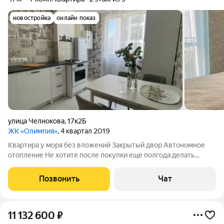
новостройка
онлайн показ
улица Челнокова
,
17к2Б
ЖК «Олимпия»
, 4 квартал 2019
Квартира у моря без вложений Закрытый двор Автономное
отопление Не хотите после покупки еще полгода делать
ремонт? Тогда эта квартира может вам подойти. 44 м с
лоджией капитальный ремонт автономное газовое отопление
Позвонить
Чат
встроенная кухня, кровать,
11 132 600
₽