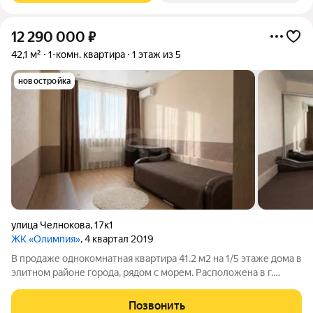
12 290 000
₽
42,1 м²
1-комн. квартира
1 этаж из 5
новостройка
улица Челнокова
,
17к1
ЖК «Олимпия»
, 4 квартал 2019
В продаже однокомнатная квартира 41.2 м2 на 1/5 этаже дома в
элитном районе города, рядом с морем. Расположена в г.
Севастополь, Гагаринский район, ул. Челнокова, д. 17, к1.
Технические характеристики: Адрес: г. Севастополь,
Позвонить