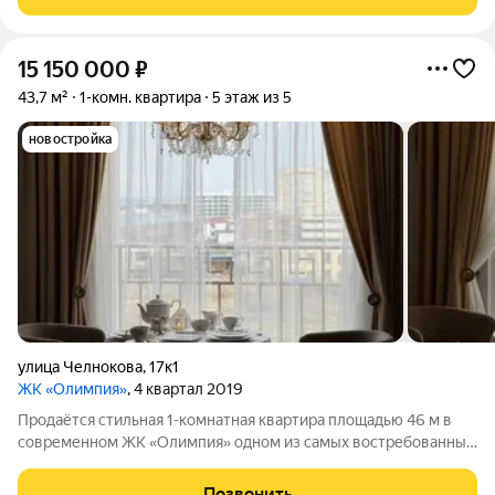
Гагаринский район, ул.
15 150 000
₽
43,7 м²
1-комн. квартира
5 этаж из 5
новостройка
улица Челнокова
,
17к1
ЖК «Олимпия»
, 4 квартал 2019
Продаётся стильная 1-комнатная квартира площадью 46 м в
современном ЖК «Олимпия» одном из самых востребованных
комплексов Севастополя, всего в 5 минутах пешком от моря.
Главное, что невозможно передать на фотографиях,
Позвонить