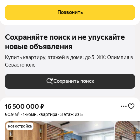
нет. В КВАРТИРЕ ОСТАЮТСЯ : - винный шкaф; - пocудомоечнaя
машина; - двухкамepный xолодильник; - тeхникa Smеg; -
Позвонить
духовка, плита,
Сохраняйте поиск и не упускайте
новые объявления
Купить квартиру, этажей в доме: до 5, ЖК: Олимпия в
Севастополе
Сохранить поиск
16 500 000
₽
50,9 м²
1-комн. квартира
3 этаж из 5
новостройка