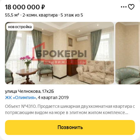
18 000 000
₽
55,5 м²
2-комн. квартира
5 этаж из 5
новостройка
улица Челнокова
,
17к2Б
ЖК «Олимпия»
, 4 квартал 2019
Объект №4310. Продается шикарная двухкомнатная квартира с
потрясающим видом на море в элитном жилом комплексе
«Олимпия» на 5 -м этаже с лифтом, расположенном в
престижном Гагаринском районе. Этот уникальный комплекс в
Позвонить
античном стиле гарантирует вам