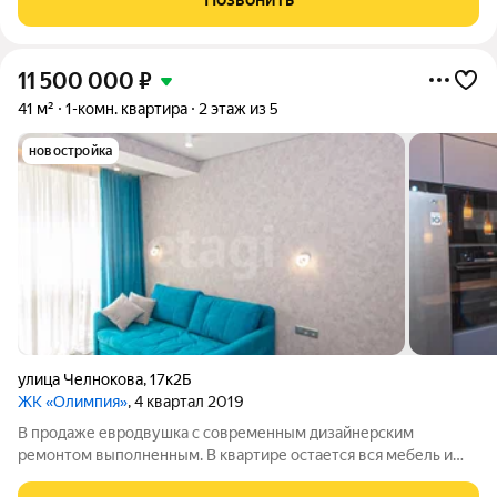
атмосфера. Панорамные окна
11 500 000
₽
41 м²
1-комн. квартира
2 этаж из 5
новостройка
улица Челнокова
,
17к2Б
ЖК «Олимпия»
, 4 квартал 2019
В продаже евродвушка с современным дизайнерским
ремонтом выполненным. В квартире остается вся мебель и
техника, которую вы видите на фото: посудомоечная машина,