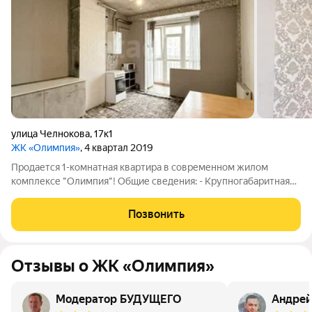
улица Челнокова
,
17к1
ЖК «Олимпия»
, 4 квартал 2019
Продается 1-комнатная квартира в современном жилом
комплексе "Олимпия"! Общие сведения: - Крупногабаритная
квартира площадью 45,5 кв.м, расположенная на 4 этаже 5-
этажного здания. - Квартира просторная, кухня площадью 16.5
Позвонить
кв.м., площадь комнаты
Отзывы о ЖК «Олимпия»
Модератор БУДУЩЕГО
Андре