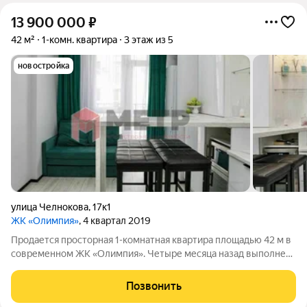
13 900 000
₽
42 м²
1-комн. квартира
3 этаж из 5
новостройка
улица Челнокова
,
17к1
ЖК «Олимпия»
, 4 квартал 2019
Продается просторная 1-комнатная квартира площадью 42 м в
современном ЖК «Олимпия». Четыре месяца назад выполнен
косметический ремонт: перекрашены стены, обновлена кухня,
установлены новые двери скрытого монтажа. Квартира
Позвонить
полностью готова к