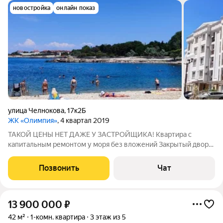
новостройка
онлайн показ
улица Челнокова
,
17к2Б
ЖК «Олимпия»
, 4 квартал 2019
ТАКОЙ ЦЕНЫ НЕТ ДАЖЕ У ЗАСТРОЙЩИКА! Квартира с
капитальным ремонтом у моря без вложений Закрытый двор
Автономное отопление Не хотите после покупки еще полгода
делать ремонт? Тогда эта квартира может вам подойти. 44 м с
Позвонить
Чат
лоджией капитальный ремонт
13 900 000
₽
42 м²
1-комн. квартира
3 этаж из 5