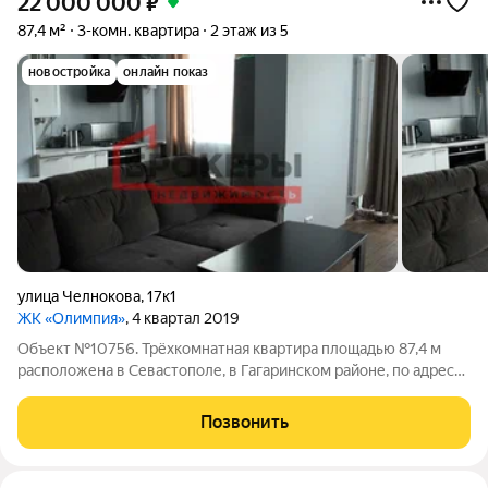
22 000 000
₽
87,4 м²
3-комн. квартира
2 этаж из 5
новостройка
онлайн показ
улица Челнокова
,
17к1
ЖК «Олимпия»
, 4 квартал 2019
Объект №10756. Трёхкомнатная квартира площадью 87,4 м
расположена в Севастополе, в Гагаринском районе, по адресу:
улица Челнокова, дом 17, корпус 1. Это видовая квартира в
сданном доме (2019 года) современного комплекса бизнес-
Позвонить
класса ЖК «Олимпия».