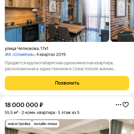
улица Челнокова
,
17к1
ЖК «Олимпия»
, 4 квартал 2019
Продается крупногабаритная однокомнатная квартира,
расположенная в единственном в Севастополе жилом
комплексе ПРЕМИУМ класса ЖК «Олимпия» по адресу ул.
Челнокова, 17/1. Жилой комплекс находится в курортной части
Позвонить
Севастополя, близость моря делает эту
18 000 000
₽
55,5 м²
2-комн. квартира
5 этаж из 5
новостройка
онлайн показ