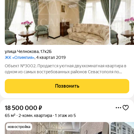
улица Челнокова
,
17к2Б
ЖК «Олимпия»
, 4 квартал 2019
Объект №3002. Продается уютная двухкомнатная квартира в
одном из самых востребованных районов Севастополя по
адресу: ул. Челнокова, 17, корпус 2, ЖК «Олимпия». Основные
характеристики:Общая площадь 55,5 мКухня 14,5 мГостиная
Позвонить
15,2 мСпальня 11,1 м5
18 500 000
₽
65 м²
2-комн. квартира
1 этаж из 5
новостройка