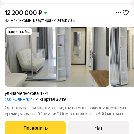
12 200 000
₽
42 м²
1-комн. квартира
4 этаж из 5
новостройка
улица Челнокова
,
17к1
ЖК «Олимпия»
, 4 квартал 2019
Однокомнатная квартира с видом на море в жилом комплексе
премиум класса "Олимпия" Дом расположен в 300 метрах от
моря и благоустроенного пляжа "Адмиральская лагуна"
Выполнен современный ремонт из качественных материалов.
Позвонить
Чат
Гардеробная комната.