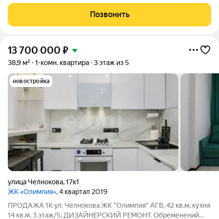
метрах от Черного моря, всего 5 минут пешком современный
пляж «Адмиральская лагуна» с развитой инфраструктурой
Позвонить
пляжного отдыха. Квартира после
13 700 000
₽
38,9 м²
1-комн. квартира
3 этаж из 5
новостройка
улица Челнокова
,
17к1
ЖК «Олимпия»
, 4 квартал 2019
ПРОДАЖА 1К ул. Челнокова ЖК "Олимпия" АГВ, 42 кв.м, кухня
14 кв.м, 3 этаж/5; ДИЗАЙНЕРСКИЙ РЕМОНТ. Обременений