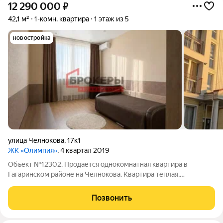
12 290 000
₽
42,1 м²
1-комн. квартира
1 этаж из 5
новостройка
улица Челнокова
,
17к1
ЖК «Олимпия»
, 4 квартал 2019
Объект №12302. Продается однокомнатная квартира в
Гагаринском районе на Челнокова. Квартира теплая,
солнечная, выходит окнами во двор. Сделан качественный
ремонт. Про квартиру: - Этаж/этажность: 1/5. - Площадь
Позвонить
квартиры по документам: 42,1 кв. м.