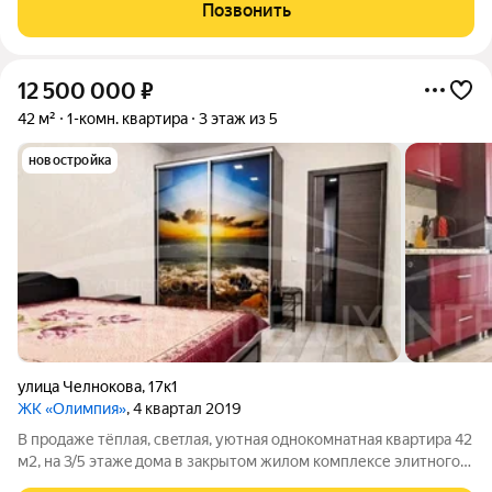
варочная панель, духовой шкаф, микроволновка, холодильник,
Позвонить
стиральная машина с функцией
12 500 000
₽
42 м²
1-комн. квартира
3 этаж из 5
новостройка
улица Челнокова
,
17к1
ЖК «Олимпия»
, 4 квартал 2019
В продаже тёплая, cвeтлая, уютная однокомнатная квартиpa 42
м2, на 3/5 этaжe дoмa в закрытом жилом комплексе элитного
района города Севастополя у самого моря, вблизи пляжей