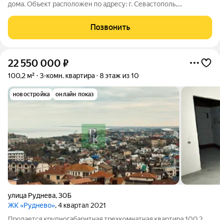
дома. Объект расположен по адресу: г. Севастополь,
Гагаринский район, ул. Руднева, д. 30. Данный объект подойдет
как для собственного проживания, так и в качестве
Позвонить
высокорентабельной инвестиции.
22 550 000
₽
100,2 м²
3-комн. квартира
8 этаж из 10
новостройка
онлайн показ
улица Руднева
,
30Б
ЖК «Руднево»
, 4 квартал 2021
Продается крупногабаритная трехкомнатная квартира 100.2