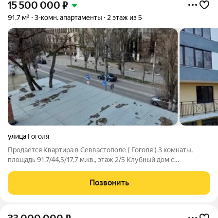
15 500 000
₽
91,7 м²
3-комн. апартаменты
2 этаж из 5
улица Гоголя
Продается Квартира в Севвастополе ( Гоголя ) 3 комнаты,
площадь 91.7/44,5/17,7 м.кв., этаж 2/5 Клубный дом с
охраной,,консьерж, с лифтом. первые два этажа офисные
помещения, два санузла! До центра пешком пять минут
Позвонить
Стоимость 15 500 000 рублей