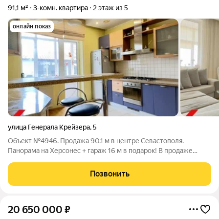
91,1 м²
3-комн. квартира
2 этаж из 5
онлайн показ
улица Генерала Крейзера
,
5
Объект №4946. Продажа 90.1 м в центре Севастополя.
Панорама на Херсонес + гараж 16 м в подарок! В продаже
просторная 3-комнатная квартира в элитном клубном доме на
10 квартир. Расположение тихий центр Ленинского района, но
Позвонить
с видом, достойным
20 650 000
₽