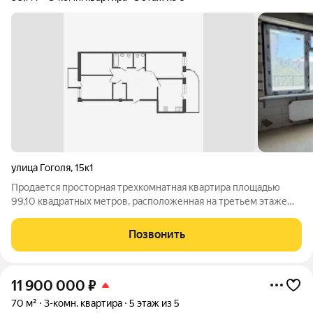
улица Гоголя
,
15к1
Продается просторная трехкомнатная квартира площадью
99,10 квадратных метров, расположенная на третьем этаже
шестиэтажного дома в историческом центре города. Квартира
находится в престижном районе с развитой инфраструктурой.
Позвонить
В шаговой доступности
11 900 000
₽
70 м²
3-комн. квартира
5 этаж из 5