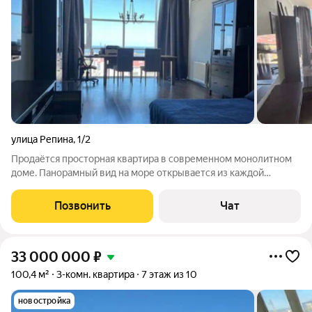
улица Репина
,
1/2
Продаётся просторная квартира в современном монолитном
доме. Панорамный вид на море открывается из каждой
комнаты. В квартире три изолированные комнаты и большая
кухня, удобная планировка подойдёт как для семьи, так и для
Позвонить
Чат
тех, кто ценит личное
33 000 000
₽
100,4 м²
3-комн. квартира
7 этаж из 10
новостройка