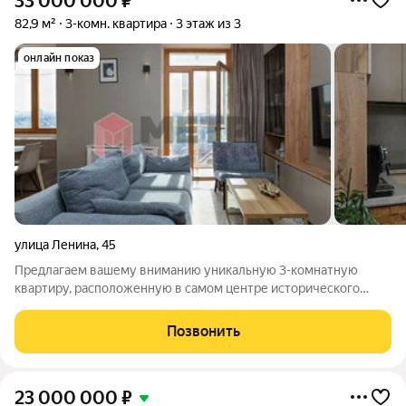
33 000 000
₽
82,9 м²
3-комн. квартира
3 этаж из 3
онлайн показ
улица Ленина
,
45
Предлагаем вашему вниманию уникальную 3-комнатную
квартиру, расположенную в самом центре исторического
Севастополя. Эта квартира настоящая жемчужина сталинского
проекта, где высокие потолки и просторные комнаты создают
Позвонить
атмосферу уюта и комфорта.
23 000 000
₽