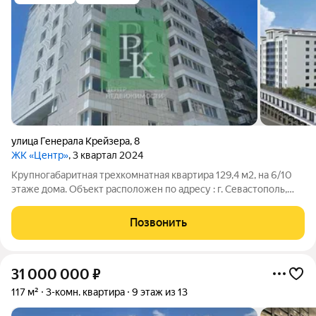
улица Генерала Крейзера
,
8
ЖК «Центр»
, 3 квартал 2024
Крупногабаритная трехкомнатная квартира 129,4 м2, на 6/10
этаже дома. Объект расположен по адресу : г. Севастополь,
Ленинский район, улица Генерала Крейзера, д 10 к 1. Квартира
теплая и солнечная, с удобной практичной планировкой,
Позвонить
подойдет для
31 000 000
₽
117 м²
3-комн. квартира
9 этаж из 13