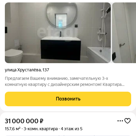
улица Хрусталёва
,
137
Предлагаем Вашему вниманию, замечательную 3-х
комнатную квартиру с дизайнерским ремонтом! Квартира
расположена на 5 ом этаже. Имеет чудесный вид из окна с
одной стороны на город и море, с другой во двор. Комнаты в
Позвонить
квартире расположены бабочкой.
31 000 000
₽
157,6 м²
3-комн. квартира
4 этаж из 5