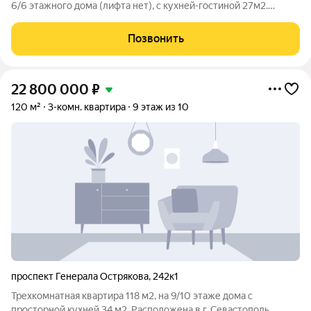
6/6 этажного дома (лифта нет), с кухней-гостиной 27м2.
Объект расположен по адресу : г. Севастополь, Льва Толстого
22. Данный объект подойдет как для собственного
Позвонить
комфортного проживания, так и
22 800 000
₽
120 м²
3-комн. квартира
9 этаж из 10
проспект Генерала Острякова
,
242к1
Трехкомнатная квартира 118 м2, на 9/10 этаже дома с
просторной кухней 34 м2. Расположена в г. Севастополь,