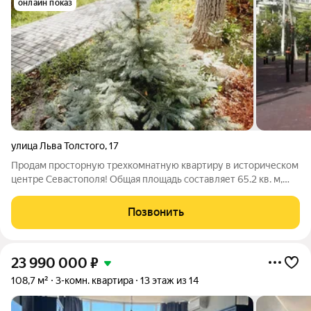
онлайн показ
улица Льва Толстого
,
17
Продам просторную трехкомнатную квартиру в историческом
центре Севастополя! Общая площадь составляет 65.2 кв. м,
жилая 42.3 кв. м, и кухня 7.2 кв. м. Квартира расположена на
первом этаже трехэтажного дома, сталинка. Закрытый двор с
Позвонить
детской и
23 990 000
₽
108,7 м²
3-комн. квартира
13 этаж из 14