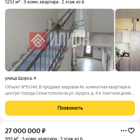
123,1 м²
3-комн. квартира
2 этаж из 6
улица Щорса
,
4
Объект №6044. В продаже видовая 4х. комнатная квартира в
центре города Севастополя на ул. Щорса, д. 4 в элитном доме с
закрытой территорией возле рынка "Чайка" в районе пл.
Восставших. Квартира общей площадью 187 кв.м. (с учетом
Позвонить
двух лоджий по 18
27 000 000
₽
99,1 м²
3-комн. квартира
3 этаж из 6