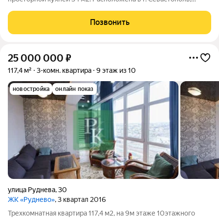
Ленинский район, пр-кт Генерала Острякова, 242/1. Данный
объект подойдет как для собственного проживания, так и в
Позвонить
качестве высокорентабельной
25 000 000
₽
117,4 м²
3-комн. квартира
9 этаж из 10
новостройка
онлайн показ
улица Руднева
,
30
ЖК «Руднево»
, 3 квартал 2016
Трехкомнатная квартира 117,4 м2, на 9м этаже 10этажного