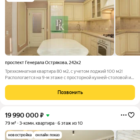
проспект Генерала Острякова
,
242к2
Трехкомнатная квартира 80 м2, с учетом лоджий 100 м2!
Распологается на 9-м этаже с просторной кухней-столовой и
прекрасными видовыми характеристиками. Расположена в г.
Севастополь, Ленинский район, пр-кт Генерала Острякова, 242,
Позвонить
корпус 2 Данный
19 990 000
₽
79 м²
3-комн. квартира
6 этаж из 10
новостройка
онлайн показ