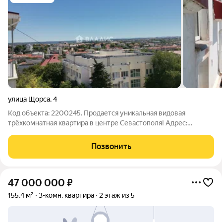
улица Щорса
,
4
Код объекта: 2200245. Продается уникальная видовая
трёхкомнатная квартира в центре Севастополя! Адрес:
Ленинский район, ул. Щорса 4 Год постройки: 2005 Площадь:
157,6 кв.м. Этаж: 5/6 Откройте дверь в свой новый дом, где
Позвонить
соединяются удобство и
47 000 000
₽
155,4 м²
3-комн. квартира
2 этаж из 5