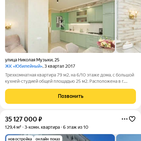
улица Николая Музыки
,
25
ЖК «Юбилейный»
, 3 квартал 2017
Трехкомнатная квартира 79 м2, на 6/10 этаже дома, с большой
кухней-студией общей площадью 25 м2. Расположена в г.
Севастополь, Ленинский район, ул. Николая Музыки, д. 25.
Данный объект подойдет как для собственного проживания,
Позвонить
так и в качестве
35 127 000
₽
129,4 м²
3-комн. квартира
6 этаж из 10
новостройка
онлайн показ