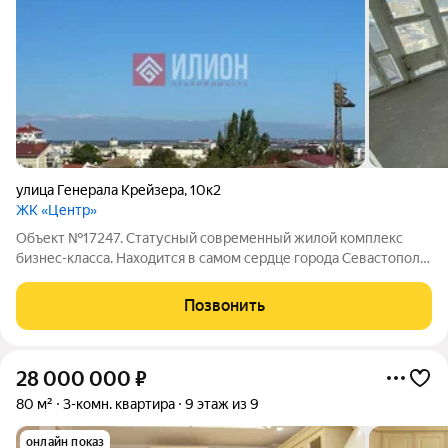
улица Генерала Крейзера
,
10к2
ЖК «Центр»
Объект №17247. Статусный современный жилой комплекс
бизнес-класса. Находится в самом сердце города Севастополя.
Расположение в историческом центре Ленинского района
дарит возможность быстрого доступа до главных
Позвонить
достопримечательностей города, важных
28 000 000
₽
80 м²
3-комн. квартира
9 этаж из 9
онлайн показ