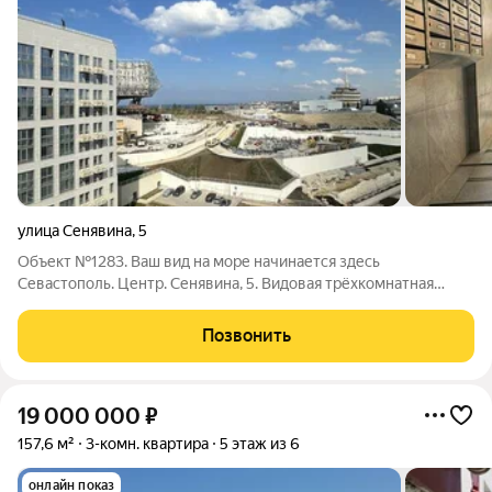
улица Сенявина
,
5
Объект №1283. Ваш вид на море начинается здесь
Севастополь. Центр. Сенявина, 5. Видовая трёхкомнатная
квартира, где каждый день начинается с панорамы бухты.
Почему она для вас? 117 м свободы: Простор для жизни,
Позвонить
работы, творчества. Высокие потолки,
19 000 000
₽
157,6 м²
3-комн. квартира
5 этаж из 6
онлайн показ