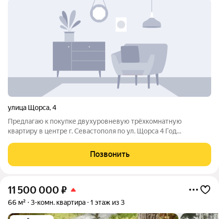
улица Щорса
,
4
Предлагаю к покупке двухуровневую трёхкомнатную
квартиру в центре г. Севастополя по ул. Щорса 4 Год
постройки дома: 2005 Общая площадь квартиры: 157,6 кв.м.
4/5 этаж. Комнаты: изолированные Высота потолка: 3,1 м
Позвонить
Санузел: совмещённый Водоснабжение:
11 500 000
₽
66 м²
3-комн. квартира
1 этаж из 3