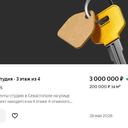
До 100 тыс. ₽
3 000 000
₽
тудия · 3 этаж из 4
200 000 ₽ за м²
35
нты-студию в Севастополе на улице
ект находится на 4 этаже 4-этажного
ляет 15 кв. м, из которых 13 кв. м это
ормат жилья идеально подойдет для
28 мая 2026