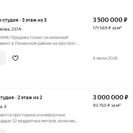
3 500 000
₽
-студия · 3 этаж из 3
171 569 ₽ за м²
якова
,
237А
ИЕ! Продажа только за наличный
амент в Ленинском районе на проспекте
237А. Расположены на третьем этаже
лого здания, в помещении отдельный
6 июля 2026
3 000 000
₽
тудия · 2 этаж из 2
93 750 ₽ за м²
а
,
4
гаются просторные и комфортные
адью 32 квадратных метров, включая
мером 18 м и кухню площадью 6 м.
этаже двухэтажного строения,