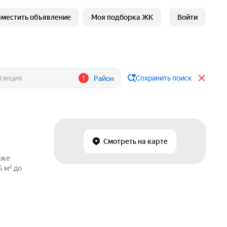
зместить объявление
Моя подборка ЖК
Войти
1
Сохранить поиск
Район
Смотреть на карте
аже
5 м² до