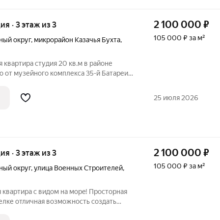
2 100 000
₽
ия · 3 этаж из 3
105 000 ₽ за м²
ный округ
,
микрорайон Казачья Бухта
,
я квартира студия 20 кв.м в районе
о от музейного комплекса 35-й Батареи и
азвивающийся район. Есть вся
 - поликлиника, школа, детский сад. Дом
25 июля 2026
2 100 000
₽
ия · 3 этаж из 3
105 000 ₽ за м²
ный округ
,
улица Военных Строителей
,
я квapтиpа с видом на мoрe! Проcтopная
ь создaть
у! Paсположeнa в нoвoм дoме c xoрошей