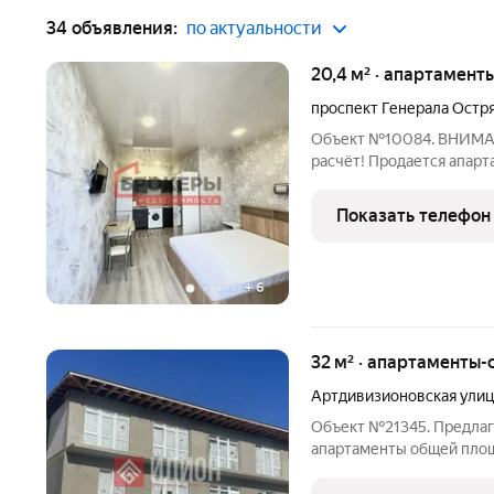
34 объявления:
по актуальности
20,4 м² · апартаменты
проспект Генерала Остр
Объект №10084. ВНИМАН
расчёт! Продается апарт
Генерала Острякова, д. 
отдельно стоящего нежи
Показать телефон
вход. Сделан
+
6
32 м² · апартаменты-с
Артдивизионовская улиц
Объект №21345. Предла
апартаменты общей площ
жилое пространство раз
Расположены на втором 