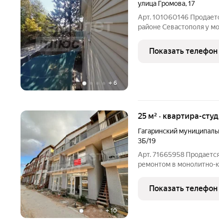
улица Громова
,
17
Арт. 101060146 Продает
районе Севастополя у мо
имеет развитую инфраст
все необходимые обьекты
Показать телефон
учреждения,
+
6
25 м² · квартира-студ
Гагаринский муниципаль
3Б/19
Арт. 71665958 Продается
ремонтом в монолитно-к
Просторная жилая зона 
тонах, что создает ощущ
Показать телефон
открывается вид на сол
+
10