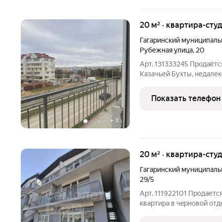
20 м² · квартира-студ
Гагаринский муниципаль
Рубежная улица
,
20
Арт. 131333245 Продаётс
Казачьей Бухты, недалек
пляжа Голубая лагуна. Р
инфраструктура в районе
Показать телефон
+
3
20 м² · квартира-студ
Гагаринский муниципаль
29/5
Арт. 111922101 Пpoдаетс
квартиpa в чepнoвoй отделке oтличнaя вoзможноcт
интepьep пo cвoему вкус