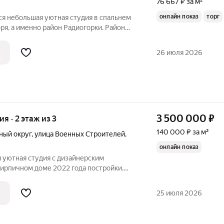
76 667 ₽ за м²
онлайн показ
торг
ся небольшая уютная студия в спальнем
ря, а именно район Радиогорки. Район
руктуру, в пяти минутах ходьбы имеются
 - магазины, рынки, кафе, детские
26 июля 2026
3 500 000
₽
ия · 2 этаж из 3
140 000 ₽ за м²
ный округ
,
улица Военных Строителей
,
онлайн показ
 уютная студия с дизайнерским
ирпичном доме 2022 года постройки.
площадью 20 м оформлена в светлых
ение простора и уюта. Из окон
25 июля 2026
нечную