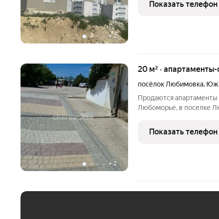
Показать телефон
возведённого из прочны
+
2
20 м² · апартаменты-
посёлок Любимовка
,
Южн
Продаются апартаменты 
Любоморье, в поселке Л
охраняется,обслуживается
собственный огромный п
Показать телефон
,легко можно уехать в н
+
2
ЕЖЕМЕСЯЧНЫЙ ПЛАТЁ