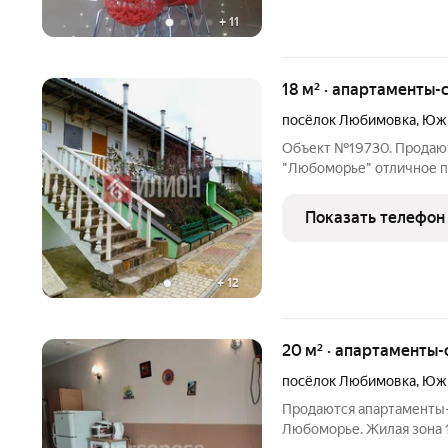
+
11
18 м² · апартаменты-с
посёлок Любимовка
,
Южн
Объект №19730. Продают
"Любоморье" отличное предложение для инвестиций!Ищете
недвижимость для отдых
именно то, что вам нужн
Показать телефон
Качеств
+
12
20 м² · апартаменты-
посёлок Любимовка
,
Южн
Продаются апартаменты-с
Любоморье. Жилая зона 1