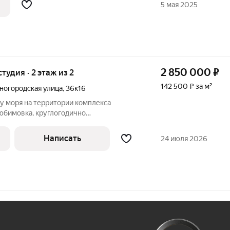
5 мая 2025
х и
2 850 000
₽
студия · 2 этаж из 2
142 500 ₽ за м²
огородская улица
,
36к16
у моря на территории комплекса
юбимовка, круглогодично
,есть стоянка, кафе, столовая, спортзал,
ляж. Автобусное сообщение к катеру
Написать
24 июля 2026
ужном
Ж