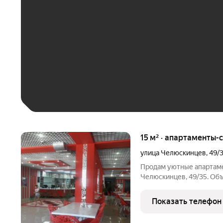
До 30 тыс. ₽
До 50 тыс. ₽
До 70 тыс. ₽
Больше 100 тыс. ₽
15 м² · апартаменты-с
улица Челюскинцев
,
49/
Продам уютные апартаме
Челюскинцев, 49/35. Объ
дома. Общая площадь состав
жилая площадь. Такой ф
Показать телефон
небольшой