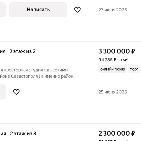
 Качественный ремонт. Остается мебель и
Написать
23 июня 2026
3 300 000
₽
ия · 2 этаж из 2
94 286 ₽ за м²
онлайн показ
торг
я просторная студия с высокими
йоне Севастополя ( а именно район
бережной. Район имеет всю необходимую
ания инфраструктуру - в
25 июля 2026
ости
2 300 000
₽
ия · 2 этаж из 3