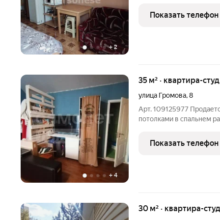
санузел, потолки 2,7 м.
техника можно заехать сразу. Самое чистое и тёплое море,
Показать телефон
широкий
+
2
35 м² · квартира-студ
улица Громова
,
8
Арт. 109125977 Продаетс
потолками в спальнем ра
Радиогорки) рядом с на
для комфортного прожив
Показать телефон
непосредственной близ
+
4
30 м² · квартира-студ