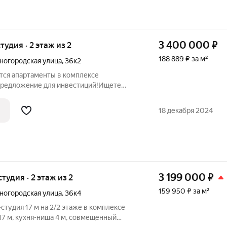
3 400 000
₽
тудия · 2 этаж из 2
188 889 ₽ за м²
огородская улица
,
36к2
ся апартаменты в комплексе
а или сдачи в аренду? Эти апартаменты
о!Основные характеристики:-
18 декабря 2024
енный ремонт никаких
3 199 000
₽
студия · 2 этаж из 2
159 950 ₽ за м²
огородская улица
,
36к4
тудия 17 м на 2/2 этаже в комплексе
7 м, кухня-ниша 4 м, совмещенный