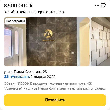
8 500 000
₽
37,1 м²
1-комн. квартира
8 этаж из 9
новостройка
улица Павла Корчагина
,
23
ЖК «Апельсин»
, 2 квартал 2022
Объект №5309. В продаже 1-комнатная квартира в ЖК
"Апельсин" на улице Павла Корчагина! Квартира расположена
на 8 этаже 9-этажного современного ЖК. Характеристики:Год
постройки дома: 2022Жилая площадь: 15,3 м2Общая площадь:
Позвонить
37,1 м2Площадь кухни: 11,8