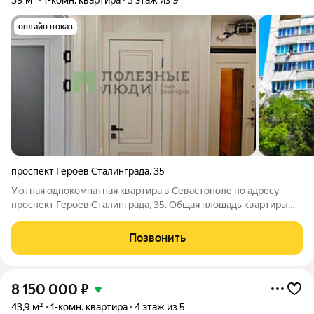
39 м²
1-комн. квартира
3 этаж из 9
онлайн показ
проспект Героев Сталинграда
,
35
Уютная однокомнатная квартира в Севастополе по адресу
проспект Героев Сталинграда, 35. Общая площадь квартиры
31м, жилая 17м, кухня 9м, лоджия 9м. В квартире сделан
ремонт, который позволяет вам сразу въехать и жить. Комната
Позвонить
светлая, окна выходят во
8 150 000
₽
43,9 м²
1-комн. квартира
4 этаж из 5