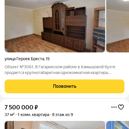
улица Героев Бреста
,
15
Объект №3061. В Гагаринском районе в Камышовой бухте
продается крупногабаритная однокомнатная квартира
площадью 45квм Квартира галерейного типа, торцевая,
находится на первом этаже, палисадник красивый.Комната
Позвонить
площадью 19квм, кухня - 9.1квм, лоджия
7 500 000
₽
37 м²
1-комн. квартира
8 этаж из 9