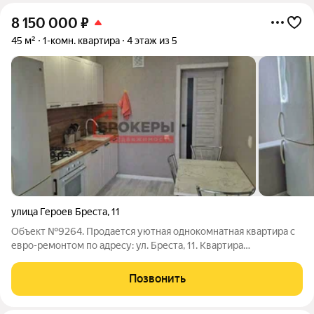
8 150 000
₽
45 м²
1-комн. квартира
4 этаж из 5
улица Героев Бреста
,
11
Объект №9264. Продается уютная однокомнатная квартира с
евро-ремонтом по адресу: ул. Бреста, 11. Квартира
расположена на комфортном 4 этаже, окна выходят во двор
тишина и приватность обеспечены. Пространство грамотно
Позвонить
зонировано, интерьер выполнен в