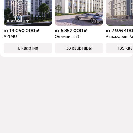
от 14 050 000 ₽
от 6 352 000 ₽
от 7 976 400
AZIMUT
Олимпия 2.0
Аквамарин Pa
6 квартир
33 квартиры
139 кв