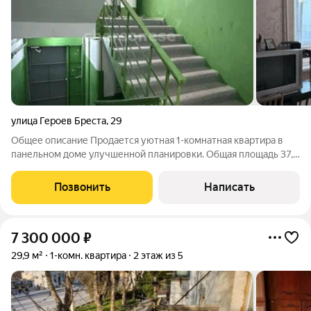
улица Героев Бреста
,
29
Общее описание Продается уютная 1-комнатная квартира в
панельном доме улучшенной планировки. Общая площадь 37,8
кв.м.(включая лоджию), жилая 16,1 кв.м, кухня 7,4 кв.м.
Квартира светлая, окна выходят во двор, хороший вид и
Позвонить
Написать
естественное освещение
7 300 000
₽
29,9 м²
1-комн. квартира
2 этаж из 5