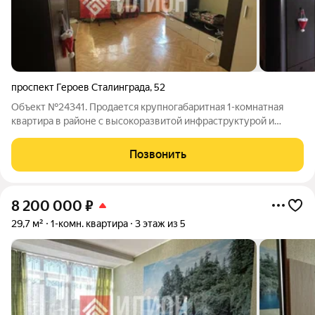
проспект Героев Сталинграда
,
52
Объект №24341. Продается крупногабаритная 1-комнатная
квартира в районе с высокоразвитой инфраструктурой и
пешей доступностью к морю. Квартира расположена на 5
этаже 6-ти этажного дома. Параметры квартиры: - Общая
Позвонить
площадь: 53 кв.м - Площадь комнаты:
8 200 000
₽
29,7 м²
1-комн. квартира
3 этаж из 5