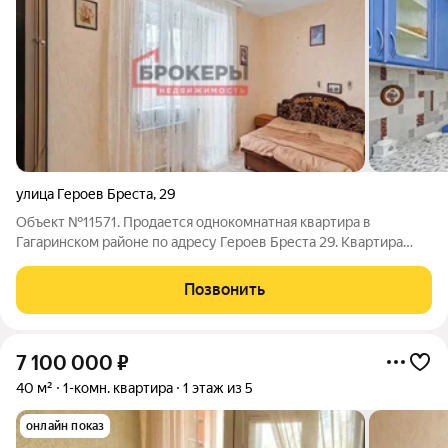
улица Героев Бреста
,
29
Объект №11571. Продается однокомнатная квартира в
Гагаринском районе по адресу Героев Бреста 29. Квартира
улучшенной планировки в панельном доме. Теплая, солнечная,
выходит окнами во двор. Про квартиру:- Этаж/этажность 8/9-
Позвонить
Площадь 37.8 м2- Комнат 1-
7 100 000
₽
40 м²
1-комн. квартира
1 этаж из 5
онлайн показ