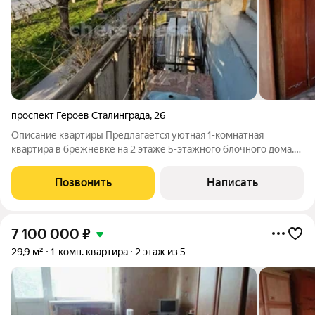
проспект Героев Сталинграда
,
26
Описание квартиры Предлагается уютная 1-комнатная
квартира в брежневке на 2 этаже 5-этажного блочного дома.
Общая площадь 29,9 м, жилая 16 м, кухня 6 м. Планировка с
изолированной комнатой, совмещенным санузлом и
Позвонить
Написать
балконом. Окна выходят на улицу,
7 100 000
₽
29,9 м²
1-комн. квартира
2 этаж из 5