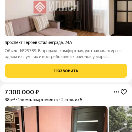
проспект Героев Сталинграда
,
24А
Объект №25789. В продаже комфортная, уютная квартира, в
одном из лучших и востребованных районов у моря!
Центральное отопление, никаких обременений. Быстрый
выход на сделку.В 5 минутах от квартиры остановка,
Позвонить
супермаркет, спортзал- вся инфраструктура!
7 300 000
₽
38 м²
1-комн. апартаменты
2 этаж из 5