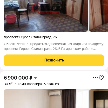
проспект Героев Сталинграда
,
26
Объект №11164. Продается однокомнатная квартира по адресу:
проспект Героев Сталинграда, 26. В Гагаринском районе.
Общая площадь квартиры составляет 29.9 кв. м, из которых
17.2 кв. м жилая зона, а кухня занимает 5.8 кв. м. Квартира
Позвонить
расположена на
6 900 000
₽
30 м²
1-комн. квартира
5 этаж из 5