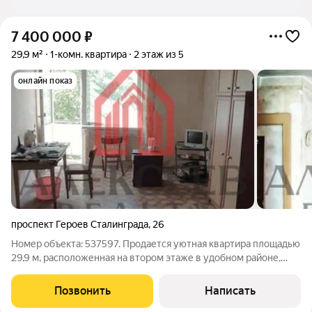
7 400 000
₽
29,9 м²
1-комн. квартира
2 этаж из 5
онлайн показ
проспект Героев Сталинграда
,
26
Номер объекта: 537597. Продается уютная квартира площадью
29,9 м, расположенная на втором этаже в удобном районе,
напротив ТЦ «Апельсин» и остановки «Почта». Квартира
идеально подходит как для проживания, так и для аренды.
Позвонить
Написать
Квартира - эта только под