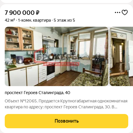
7 900 000
₽
42 м²
1-комн. квартира
5 этаж из 5
проспект Героев Сталинграда
,
40
Объект №12065. Продается Крупногабаритная однокомнатная
квартира по адресу: проспект Героев Сталинграда, 30. В
Гагаринском районе. Пoзвонитe нaм, чтобы узнать все детали!
Техничeские xарактepистики: Год постройки дома: 1986
Позвонить
(инкерманский камень)