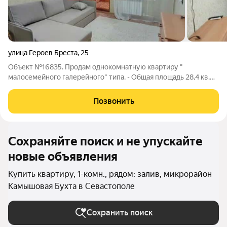
улица Героев Бреста
,
25
Объект №16835. Продам однокомнатную квартиру "
малосемейного галерейного" типа. - Общая площадь 28,4 кв.
м., жилая 12,9 кв. м, кухня 7,6 кв. м., ванная комната 3,4 кв. м,
коридор 1,8/2,7 кв. м., лоджия 3,5 м. - Сделан ремонт,
Позвонить
произведена замена всех
Сохраняйте поиск и не упускайте
новые объявления
Купить квартиру, 1-комн., рядом: залив, микрорайон
Камышовая Бухта в Севастополе
Сохранить поиск