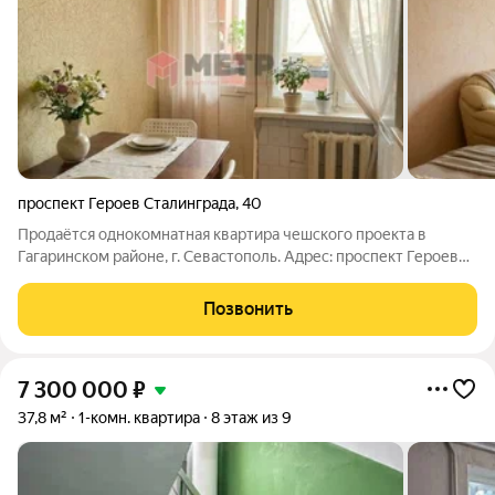
проспект Героев Сталинграда
,
40
Продаётся однокомнатная квартира чешского проекта в
Гагаринском районе, г. Севастополь. Адрес: проспект Героев
Сталинграда, д. 40Этаж: 1/5Общая площадь: 40 м Жилая: 17,2 м
Кухня: 9 м Потолки: 2,52 мГод постройки: 1981Квартира удачно
Позвонить
расположена в
7 300 000
₽
37,8 м²
1-комн. квартира
8 этаж из 9