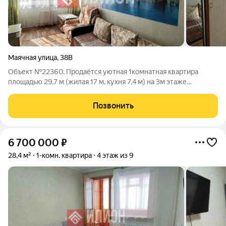
Маячная улица
,
38В
Объект №22360. Продаётся уютная 1комнатная квартира
площадью 29,7 м (жилая 17 м, кухня 7,4 м) на 3м этаже
5этажного монолитного дома, построенного в 2017 г. система
отопления АГВКвартира в обычном состоянии можно заехать
Позвонить
сразу. Совмещённый санузел,
6 700 000
₽
28,4 м²
1-комн. квартира
4 этаж из 9