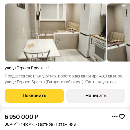
улица Героев Бреста
,
11
Продается светлая, уютная, просторная квартира 43,9 кв.м. по
улице Героев Бреста (Гагаринский округ). Светлая, уютная,
сделан качественный евроремонт (заменена
электропроводка, сантехника, полы в уровень). Есть вся
Позвонить
Написать
необходимая для проживания мебель и
6 950 000
₽
38,4 м²
1-комн. квартира
1 этаж из 9