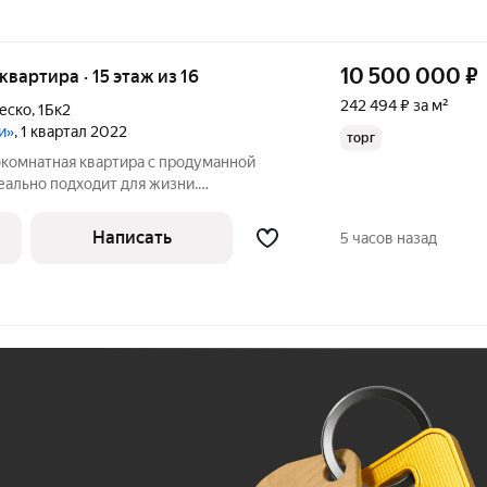
10 500 000
₽
 квартира · 15 этаж из 16
242 494 ₽ за м²
еско
,
1Бк2
и»
, 1 квартал 2022
торг
окомнатная квартира с продуманной
еально подходит для жизни.
звитой инфраструктурой. Остановка 1
ы, супермаркеты 3 минут пешком. Школы,
Написать
5 часов назад
ой
Ж