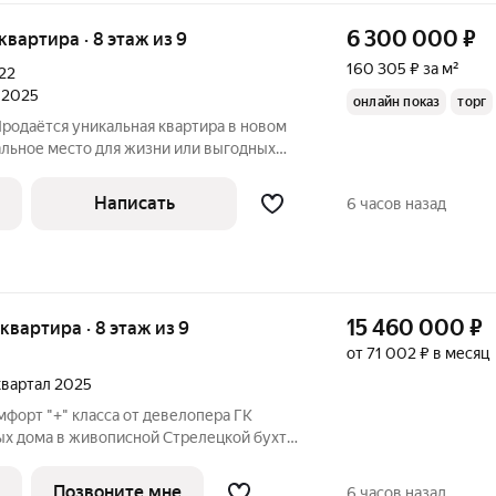
6 300 000
₽
 квартира · 8 этаж из 9
160 305 ₽ за м²
22
л 2025
онлайн показ
торг
Продаётся уникальная квартира в новом
льное место для жизни или выгодных
замечательное предложение для вас!
ая квартира в современном жилом
Написать
6 часов назад
15 460 000
₽
я квартира · 8 этаж из 9
от 71 002 ₽ в месяц
 квартал 2025
форт "+" класса от девелопера ГК
х дома в живописной Стрелецкой бухте,
ценит комфорт, тишину и близость к морю!
Позвоните мне
6 часов назад