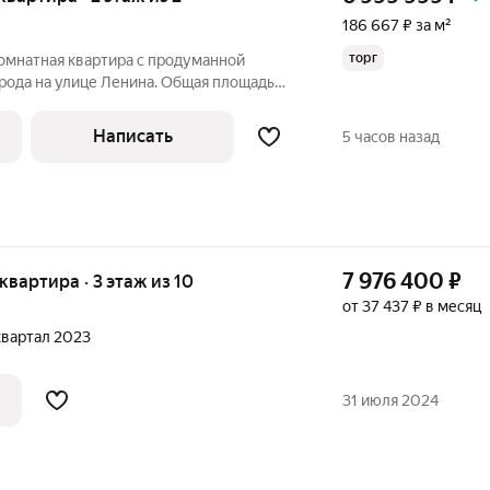
186 667 ₽ за м²
торг
омнатная квартира с продуманной
рода на улице Ленина. Общая площадь
жилая 22 кв.м. Ремонт косметический,
у и при необходимости легко подойдёт
Написать
5 часов назад
7 976 400
₽
 квартира · 3 этаж из 10
от 37 437 ₽ в месяц
 квартал 2023
31 июля 2024