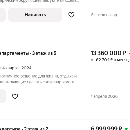
аринский округ). Светлая, уютная, сделан
т (заменена электропроводка,
нь). Есть вся необходимая для
Написать
6 часов назад
13 360 000
₽
е апартаменты · 3 этаж из 5
от 62 704 ₽ в месяц
N
, 4 квартал 2024
 и
ки, желающие сдавать свои апартаменты,
ючить договор на доверительное
 GARDEN PORTIER и получать
1 апреля 2026
ый
6 999 999
₽
 квартира · 2 этаж из 2