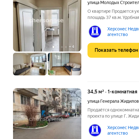
улица Молодых Строите
О квартире Продается ую
площадь 37 кв.м. Удобна
использовать пространс
Херсонес Недв
простора и света. Кварт
агентство
полностью готова к
+
4
Показать телефон
34,5 м² · 1-комнатная
улица Генерала Жидилов
Продаётся однокомнатная
проекта по улице Г. Жид
пятиэтажного дома. Больш
Херсонес Недв
кв.м с выходом на балко
агентство