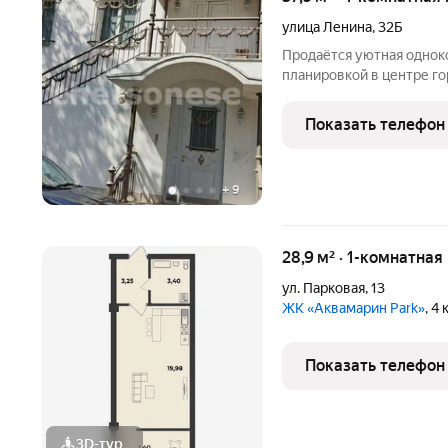
улица Ленина
,
32Б
Продаётся уютная однок
планировкой в центре го
37,5 кв.м, кухня 8 кв.м, 
квартира готова к въезд
Показать телефон
для адаптации
+
9
28,9 м² · 1-комнатная
ул. Парковая
,
13
ЖК «Аквамарин Park»
, 4
Показать телефон
3D-тур