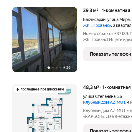
39,3 м² · 1-комнатная
Бахчисарай
,
улица Мира
,
ЖК «Прованс»
, 2 кварта
Номер объекта: 537189. 
ЖК Прованс! Ищете идеа
инвестиций? У нас есть 
Прекрасная однокомнатн
Показать телефон
комплексе Прованс
+
26
48,3 м² · 1-комнатна
последнее предложение
улица Степаняна
,
2Б
Клубный дом AZIMUT
, 4
Клубный дом AZIMUT ком
«КАРБОН». Два 9-этажны
созданные для тех, кто 
В пешей доступности: набережная и пляжи с выходом в открытое
Показать телефон