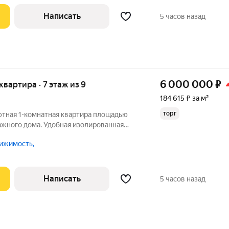
Написать
5 часов назад
6 000 000
₽
 квартира · 7 этаж из 9
184 615 ₽ за м²
торг
ютная 1-комнатная квартира площадью
тажного дома. Удобная изолированная
 13,1 кв.м, кухня 7,2 кв.м. Санузел
ижимость,
ия совмещенная с комнатой. Высота
Написать
5 часов назад