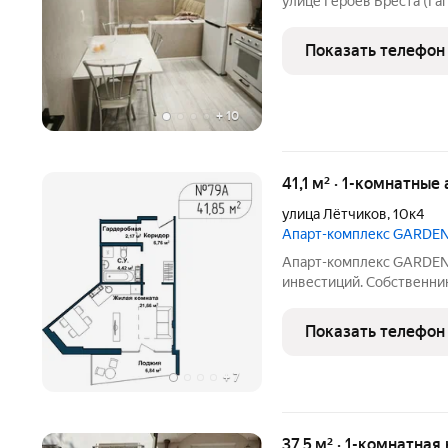
улице Героев Бреста (Гаг
качественный евроремон
сантехника, полы в урове
Показать телефон
проживания мебель и
+
10
41,1 м² · 1-комнатны
улица Лётчиков
,
10к4
Апарт-комплекс GARDE
Апарт-комплекс GARDEN отличное решение для жизни, отдыха
инвестиций. Собственни
имеют возможность закл
управление с компанией
Показать телефон
прогрессивный пассивн
+
7
37,5 м² · 1-комнатная