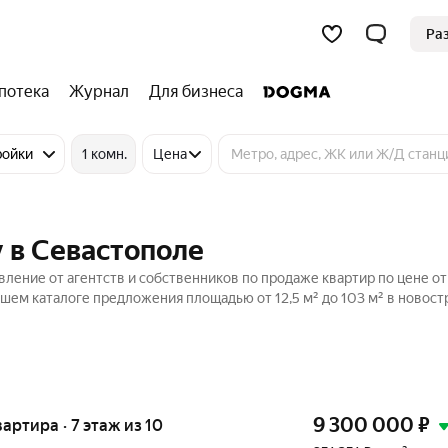
Ра
потека
Журнал
Для бизнеса
ройки
1 комн.
Цена
 в Севастополе
ление от агентств и собственников по продаже квартир по цене от
шем каталоге предложения площадью от 12,5 м² до 103 м² в новост
9 300 000
₽
вартира · 7 этаж из 10