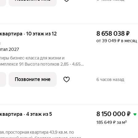
8 658 038
₽
 квартира · 10 этаж из 12
от 39 049 ₽ в месяц
й
артал 2027
иры бизнес-класса для жизни и
мплексе 91 Высота потолков 2,85 - 4,65
 избранное, чтобы не потерять!
О СЕЙЧАС ДЛЯ КОНСУЛЬТАЦИИ,
Позвоните мне
6 часов назад
ПРЕДЛОЖЕНИЕ ОГРАНИЧЕНО! О
8 150 000
₽
 квартира · 4 этаж из 5
185 649 ₽ за м²
я, просторная квартира 43,9 кв.м. по