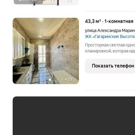
+
1
43,3 м² · 1-комнатная
улица Александра Марин
ЖК «Гагаринские Высотк
Просторная светлая одн
планировкой, которая ид
Современный район с ра
минута пешком, магазин
Показать телефон
детские сады в 3 минутн
+
23
ЕЖЕМЕСЯЧНЫЙ ПЛАТЁ