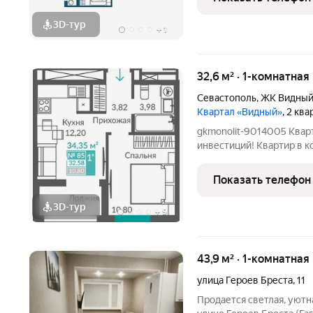
моря
3D-тур
+
1
32,6 м² · 1-комнатная
Севастополь
,
ЖК Видны
Квартал «Видный»
, 2 кв
gkmonolit-9014005 Кварт
инвестиций! Квартир в ко
Добавляйте объявление в
ПОЗВОНИТЕ НАМ ПРЯМ
Показать телефон
3D-тур
+
9
43,9 м² · 1-комнатная
улица Героев Бреста
,
11
Продается светлая, уютна