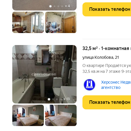
+
4
Показать телефон
32,5 м² · 1-комнатная
улица Колобова
,
21
О квартире Продаётся у
32,5 кв.м на 7 этаже 9-э
планировка, жилая комната
Херсонес Недв
совмещённый, есть лодж
агентство
потолков 2,53
+
13
Показать телефон