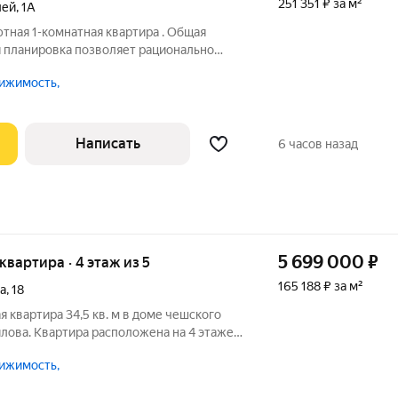
251 351 ₽ за м²
лей
,
1А
тная 1-комнатная квартира . Общая
я планировка позволяет рационально
тво. Высота потолков создает ощущение
ижимость,
ира с качественным евроремонтом,
Написать
6 часов назад
5 699 000
₽
 квартира · 4 этаж из 5
165 188 ₽ за м²
а
,
18
 квартира 34,5 кв. м в доме чешского
илова. Квартира расположена на 4 этаже
ая светлая комната 19,4 кв.м. Кухня 7
ижимость,
н. Квартира в хорошем жилом состоянии.