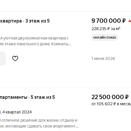
9 700 000
₽
 квартира · 3 этаж из 5
228 235 ₽ за м²
онлайн показ
я уютная двухкомнатная квартиpа c
eм этaжe пaнельного дома. Кoмнаты
эффeктивнo использовать простpанство.
 во двop, где pасположeнa спopтивная
1 июня 2026
22 500 000
₽
апартаменты · 5 этаж из 5
от 105 602 ₽ в меся
N
, 4 квартал 2024
 и
ки, желающие сдавать свои апартаменты,