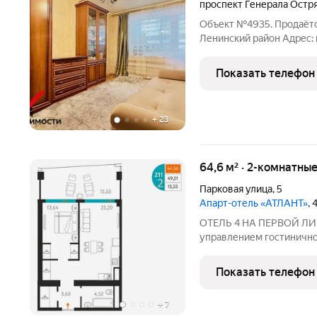
проспект Генерала Остр
Объект №4935. Продаётся
Ленинский район Адрес: г
Острякова, 7. (1 этаж из 
светлая двухкомнатная к
Показать телефон
+
23
64,6 м² · 2-комнатны
Парковая улица
,
5
Апарт-отель «АТЛАНТ»
,
ОТЕЛЬ 4 НА ПЕРВОЙ ЛИ
управлением гостинично
Проектное финансировани
2027 Cosmos Stay Sevastopol Atla
Показать телефон
отель бизнес-класса,
+
7