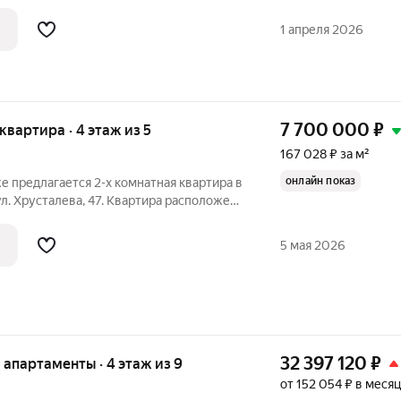
ючить договор на доверительное
 GARDEN PORTIER и получать
1 апреля 2026
ый
7 700 000
₽
 квартира · 4 этаж из 5
167 028 ₽ за м²
онлайн показ
 предлагается 2-х комнатная квартира в
ул. Хрусталева, 47. Квартира расположена
дома, построенного в 1967 году. Общая
ет 46,2м, жилая площадь 27,9м
5 мая 2026
32 397 120
₽
е апартаменты · 4 этаж из 9
от 152 054 ₽ в месяц