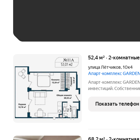
До 30 тыс. ₽
До 50 тыс. ₽
До 70 тыс. ₽
Больше 100 тыс. ₽
52,4 м² · 2-комнатны
улица Лётчиков
,
10к4
Апарт-комплекс GARDE
Апарт-комплекс GARDEN отличное решение для жизни, отдыха
инвестиций. Собственни
имеют возможность закл
управление с компанией
Показать телефон
прогрессивный пассивн
+
7
68,2 м² · 2-комнатна