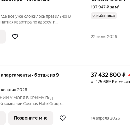
197 947 ₽ за м²
онлайн показ
 где все уже сложилось правильно! В
атная квартира по адресу: г.
самых удобных и
города. Здесь легко почувствовать тот
22 июня 2026
37 432 800
₽
е апартаменты · 6 этаж из 9
от 175 689 ₽ в месяц
 4 квартал 2026
НИИ У МОРЯ В КРЫМУ Под
й компании Cosmos Hotel Group
е - СБЕР Открытие отеля - 3 квартал
nt Apartments это современный
Позвоните мне
14 апреля 2026