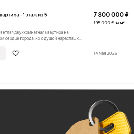
7 800 000
₽
квартира · 1 этаж из 5
195 000 ₽ за м²
ветлая двухкомнатная квартира на
етесь не от будильника, а от солнечных
ют на подушках. Ваше утро начинается с
14 мая 2026
Ж