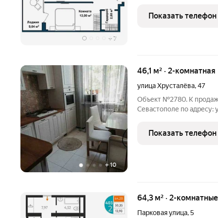
имеют возможность закл
управление с компанией
Показать телефон
прогрессивный пассивн
+
7
46,1 м² · 2-комнатная
улица Хрусталёва
,
47
Объект №2780. К продаже
Севастополе по адресу: 
на 4-ом этаже блочного 
площадь квартиры составля
Показать телефон
Смежные
+
10
64,3 м² · 2-комнатны
Парковая улица
,
5