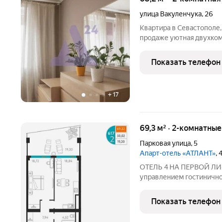
улица Вакуленчука
,
26
Квартира в Севастополе,
продаже уютная двухкомн
Севастополь, ул. Вакуленчука, 26 в одном из 
востребованных районов 
Показать телефон
самый баланс
+
17
69,3 м² · 2-комнатны
Парковая улица
,
5
Апарт-отель «АТЛАНТ»
,
ОТЕЛЬ 4 НА ПЕРВОЙ ЛИ
управлением гостинично
Проектное финансировани
2027 Cosmos Stay Sevastopol Atla
Показать телефон
отель бизнес-класса,