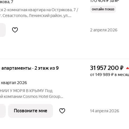
170 404 ₽ за м²
якова
,
7
онлайн показ
 2-комнатная квартира на Острякова, 7 /
. Севастополь, Ленинский район, ул.
5). О квартире: Продается просторная и
вартира в тихом, уютном дворе. Дом
2 апреля 2026
31 957 200
₽
е апартаменты · 2 этаж из 9
от 149 989 ₽ в меся
 4 квартал 2026
НИИ У МОРЯ В КРЫМУ Под
й компании Cosmos Hotel Group
е - СБЕР Открытие отеля - 3 квартал
nt Apartments это современный
Позвоните мне
14 апреля 2026