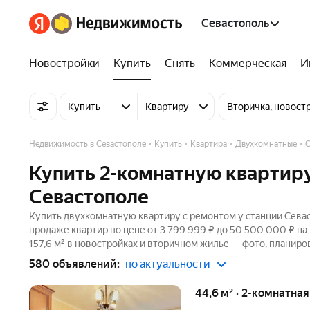
Севастополь
Новостройки
Купить
Снять
Коммерческая
И
Купить
Квартиру
Вторичка, новост
Недвижимость в Севастополе
Купить
Квартира
Двухкомнатные
С
Купить 2-комнатную квартиру
Севастополе
Купить двухкомнатную квартиру с ремонтом у станции Севас
продаже квартир по цене от 3 799 999 ₽ до 50 500 000 ₽ н
157,6 м² в новостройках и вторичном жилье — фото, планиров
580 объявлений:
по актуальности
44,6 м² · 2-комнатная