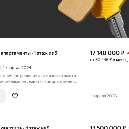
До 100 тыс. ₽
17 140 000
₽
е апартаменты · 1 этаж из 5
от 80 446 ₽ в месяц
N
, 4 квартал 2024
 и
ки, желающие сдавать свои апартаменты,
ючить договор на доверительное
 GARDEN PORTIER и получать
1 апреля 2026
ый
13 500 000
₽
я квартира · 4 этаж из 5