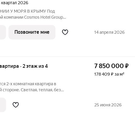
 4 квартал 2026
НИИ У МОРЯ В КРЫМУ Под
й компании Cosmos Hotel Group
е - СБЕР Открытие отеля - 3 квартал
nt Apartments это современный
Позвоните мне
14 апреля 2026
7 850 000
₽
квартира · 2 этаж из 4
178 409 ₽ за м²
я 2-х комнатная квартира в
 стороне. Светлая, теплая, без
ежные, но просторные - легко
знь: детскую, гостиную, кабинет. Все
25 июня 2026
 паром,