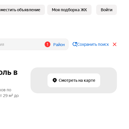
зместить объявление
Моя подборка ЖК
Войти
1
Сохранить поиск
Район
оль в
Смотреть на карте
ков по
т 29 м² до