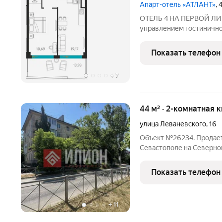
Апарт-отель «АТЛАНТ»
,
ОТЕЛЬ 4 НА ПЕРВОЙ ЛИ
управлением гостинично
Проектное финансировани
2027 Cosmos Stay Sevastopol Atla
Показать телефон
отель бизнес-класса,
+
7
44 м² · 2-комнатная 
улица Леваневского
,
16
Объект №26234. Продаетс
Севастополе на Северной
планировок. Комнаты см
зонировать под любую жи
Показать телефон
для жизни - рядом Катер,
+
11