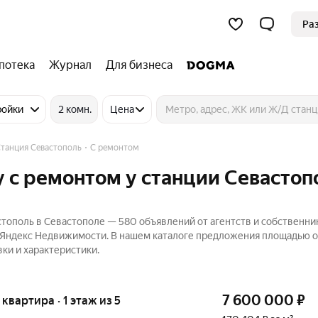
Ра
потека
Журнал
Для бизнеса
ройки
2 комн.
Цена
танция Севастополь
С ремонтом
 с ремонтом у станции Севастоп
тополь в Севастополе — 580 объявлений от агентств и собственни
а Яндекс Недвижимости. В нашем каталоге предложения площадью о
ки и характеристики.
7 600 000
₽
 квартира · 1 этаж из 5