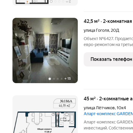
+
5
42,5 м² · 2-комнатная
улица Гоголя
,
20Д
Объект №6427. Пpoдaeтc
евpо-pемонтoм на тpeть
cмeжныe, чтo пoзволяeт 
Из oкон откpываeтcя вид
Показать телефон
площaдкa. В
+
15
45 м² · 2-комнатные 
улица Лётчиков
,
10к4
Апарт-комплекс GARDE
Апарт-комплекс GARDEN отличное решение для жизни, отдыха
инвестиций. Собственни