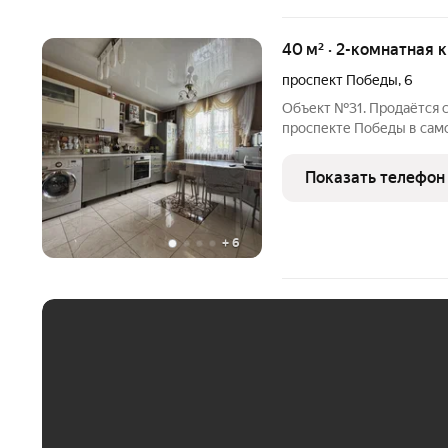
40 м² · 2-комнатная 
проспект Победы
,
6
Объект №31. Продаётся с
проспекте Победы в самом сердце города, но с душой нараспашку.
Представьте: вы просыпа
зайчиков, которые танцу
Показать телефон
кофе и
+
6
ЕЖЕМЕСЯЧНЫЙ ПЛАТЁ